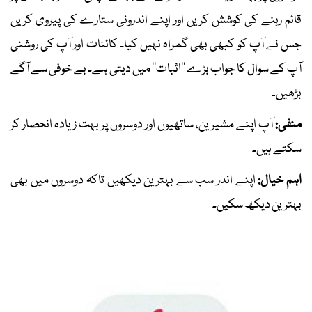
قائم رہنے کی کوشش کریں اور اپنے اندرونی ستارے کی پیروی کریں
جس نے آپ کو کبھی بھی گمراہ نہیں کیا۔ کائنات اور آپ کی روشنی
آپ کے سوال کا جواب بڑے ’’اثبات‘‘ میں دیتی ہے۔ بے خوفی سے آگے
بڑھیں۔
منفی:
آپ اپنے مشیرین، ساتھیوں اور دوسروں پر بہت زیادہ انحصار کر
سکتے ہیں۔
اہم خیال:
اپنے اندر سب سے بہترین دیکھیں تاکہ دوسروں میں بھی
بہترین دیکھ سکیں۔