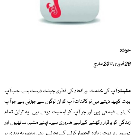
حوت:
20 فروری تا 20 مارچ
مثبت:
آپ کی خدمت اور اتحاد کی فطری جبلت درست ہے۔ جب آپ
بہت کچھ دیتے ہیں تو کائنات آپ کو ان لوگوں سے جوڑتی ہے جو آپ
کےلیے قیمتی ہیں اور جو آپ کو اہمیت دیتے ہیں۔ یہ توازن تمام
زندگی کو برقرار رکھنے کےلیے ضروری ہے۔ اپنے مشیر، ساتھیوں اور
دوسروں پر بہت زیادہ انحصار کرنے کے بجائے، اپنی منصوبہ بندی پر