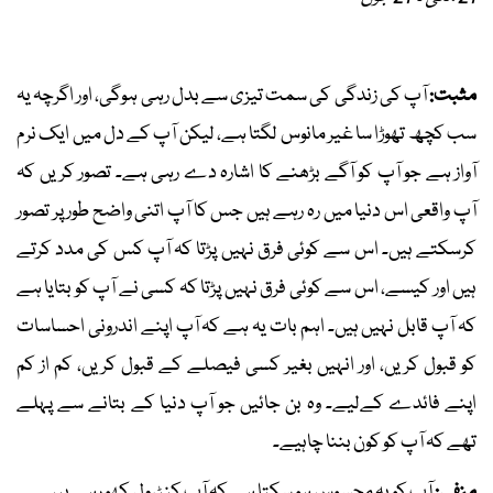
مثبت:
آپ کی زندگی کی سمت تیزی سے بدل رہی ہوگی، اور اگرچہ یہ
سب کچھ تھوڑا سا غیر مانوس لگتا ہے، لیکن آپ کے دل میں ایک نرم
آواز ہے جو آپ کو آگے بڑھنے کا اشارہ دے رہی ہے۔ تصور کریں کہ
آپ واقعی اس دنیا میں رہ رہے ہیں جس کا آپ اتنی واضح طور پر تصور
کرسکتے ہیں۔ اس سے کوئی فرق نہیں پڑتا کہ آپ کس کی مدد کرتے
ہیں اور کیسے، اس سے کوئی فرق نہیں پڑتا کہ کسی نے آپ کو بتایا ہے
کہ آپ قابل نہیں ہیں۔ اہم بات یہ ہے کہ آپ اپنے اندرونی احساسات
کو قبول کریں، اور انہیں بغیر کسی فیصلے کے قبول کریں، کم از کم
اپنے فائدے کےلیے۔ وہ بن جائیں جو آپ دنیا کے بتانے سے پہلے
تھے کہ آپ کو کون بننا چاہیے۔
منفی:
آپ کو یہ محسوس ہو سکتا ہے کہ آپ کنٹرول کھو رہے ہیں۔