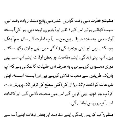
مثبت:
فطرت میں وقت گزاریں، شاور میں پانچ منٹ زیادہ وقت لیں،
سیب کھاتے ہوئے اس کے ذائقے اور آوازوں پر توجہ دیں، ہوا کی آہستہ
آواز سنیں۔ یہ سادہ طریقے ہیں جن سے آپ فطرت کے ساتھ ہم آہنگ
ہوسکتے ہیں اور اپنی روزمرہ کی زندگی میں بھی جاری رکھ سکتے
ہیں۔ آپ اپنی زندگی، اپنے مقاصد اور بعض اوقات اپنے آپ سے بھی
دوری محسوس کررہے ہیں، یہ صرف اس حقیقت کا عکس ہے کہ آپ
باریک طریقوں سے محبت تلاش کررہے ہیں اور آہستہ آہستہ، اپنی
شروعات کو اختتام تک یا ان کی اگلی سطح کی ترقی تک پرورش دے
کر آپ جو کچھ بھی کریں گے اس میں محبت ڈالیں گے، اور کائنات
اسے آپ پر واپس لوٹائے گی۔
منفی:
آپ کو اپنی زندگی، اپنے مقاصد اور بعض اوقات اپنے آپ سے