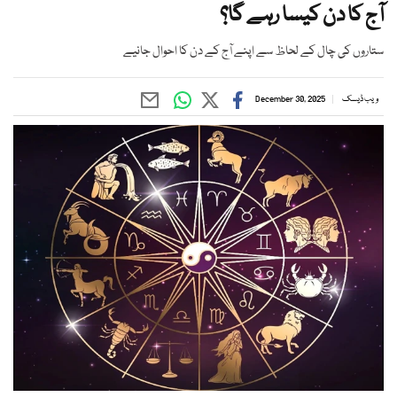
آج کا دن کیسا رہے گا؟
ستاروں کی چال کے لحاظ سے اپنے آج کے دن کا احوال جانیے
ویب ڈیسک
December 30, 2025