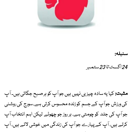
سنبلہ:
24 اگست تا 23 ستمبر
مثبت:
کیا یہ سادہ چیزیں نہیں ہیں جو آپ کو ہر صبح جگاتی ہیں۔ آپ
کی ورزش جو آپ کے جسم کو زندہ محسوس کرتی ہے، سورج کی روشنی
جو آپ کی جلد کو چومتی ہے، ہر روز جو چھوٹے لیکن اہم انتخاب آپ
کرتے ہیں، آپ کے پیارے جو آپ کی زندگی میں خوشی لاتے ہیں، آپ