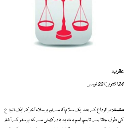
عقرب:
24 اکتوبر تا 22 نومبر
مثبت:
ہر الوداع کے بعد ایک سلام آتا ہے اور ہر سلام آخرکار ایک الوداع
کی طرف جاتا ہے، تاہم، اہم بات یہ یاد رکھنی ہے کہ ہر سفر کے آغاز