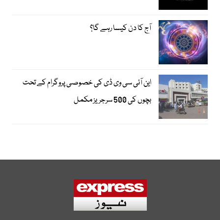
آج کا دن کیسا رہے گا؟
این آئی سی وی ڈی کی خصوصی پروگرام کے تحت
بچوں کی 500 سرجریز مکمل