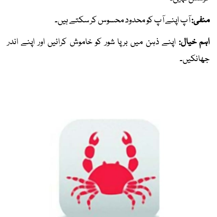
منفی:
آپ اپنے آپ کو محدود محسوس کر سکتے ہیں۔
اہم خیال:
اپنے ذہن میں برپا شور کو خاموش کرائیں اور اپنے اندر
جھانکیں۔