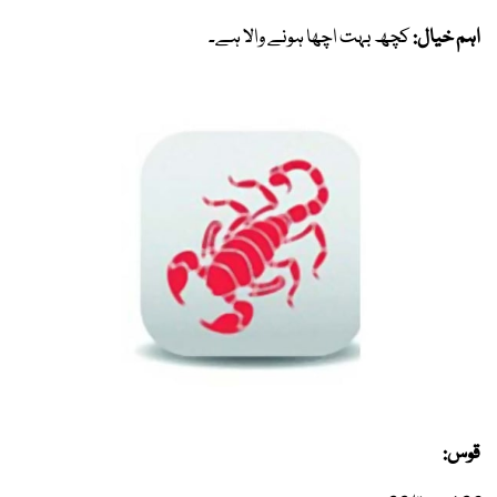
اہم خیال:
کچھ بہت اچھا ہونے والا ہے۔
قوس: