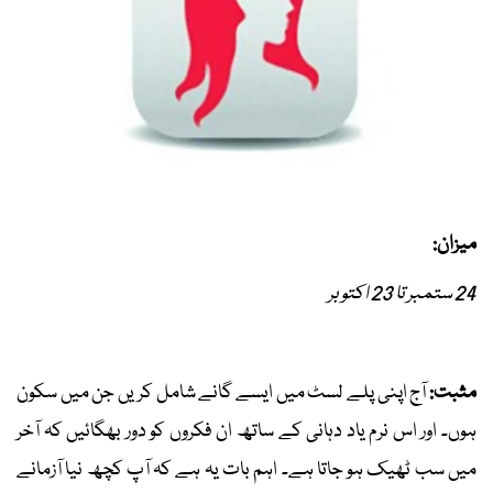
میزان:
24 ستمبر تا 23 اکتوبر
مثبت:
آج اپنی پلے لسٹ میں ایسے گانے شامل کریں جن میں سکون
ہوں۔ اور اس نرم یاد دہانی کے ساتھ ان فکروں کو دور بھگائیں کہ آخر
میں سب ٹھیک ہو جاتا ہے۔ اہم بات یہ ہے کہ آپ کچھ نیا آزمانے