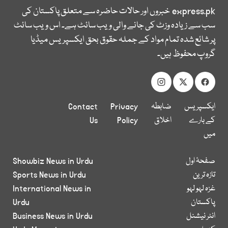
express.pk
خبروں اور حالات حاضرہ سے متعلق پاکستان کی
سب سے زیادہ وزٹ کی جانے والی ویب سائٹ ہے۔ اس ویب سائٹ
پر شائع شدہ تمام مواد کے جملہ حقوق بحق ایکسپریس میڈیا
گروپ محفوظ ہیں۔
ایکسپریس
ضابطہ
Privacy
Contact
کے بارے
اخلاق
Policy
Us
میں
صفحۂ اول
Showbiz News in Urdu
تازہ ترین
Sports News in Urdu
غزہ لہو لہو
International News in
پاکستان
Urdu
انٹر نیشنل
Business News in Urdu