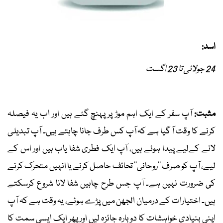
اسد:
24 جولائی تا 23 اگست
مثبت:
آپ سفر کے ایک اہم موڑ پر پہنچ گئے ہیں اور اب یہ فیصلہ
کرنے کا وقت آ گیا ہے کہ آپ کس طرف جانا چاہتے ہیں۔ آپ تبدیلی
لانے کےلیے پیدا ہوئے ہیں، آپ ایک فطری شفا یاب ہیں اور اس کے
لیے، آپ کو صرف ’’روحانی‘‘ تحائف حاصل کرنے یا انہیں متحرک کرنے
کی ضرورت نہیں ہے۔ آپ جس طرح چاہیں شفا لانا شروع کرسکتے
ہیں۔ اختیارات کے درمیان الجھن میں پڑے ہوئے، یہ وقت ہے کہ آپ
اپنی بنیادی خواہشات کا دوبارہ جائزہ لیں اور پھر ایک ایسی سمت کا