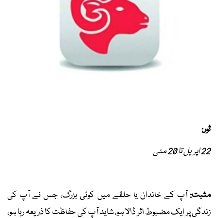
ثور:
22 اپریل تا 20 مئی
مثبت:
آپ کے خاندان یا حلقے میں کوئی بزرگ، جس نے آپ کی
زندگی پر ایک مضبوط اثر ڈالا ہو، شاید آپ کی حفاظت کا ذریعہ رہا ہو،