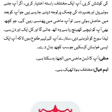
کی کوشش کریں، آپ ایک مختلف راستہ اختیار کریں۔ اگر آپ جلے
ہوئے پل اور بصیرت کی چمک پر توجہ دینے جارہے ہیں جو آپ کو بعد
میں حاصل ہوتی ہے، تو آپ ماضی میں پھنسے رہیں گے۔ جو کچھ
بھی آپ کو نیچے کھینچ رہا ہے وہ اٹھ جائے گا اور کل ایک اور دن ہے۔
لہٰذا سورج کو ڈوبنے دیں، ستارے آپ کےلیے طلوع ہوں تاکہ آپ ایک
ایسی خواہش کرسکیں جو سب کچھ بدل دے۔
منفی:
آپ کا ذہن ماضی میں الجھا رہ سکتا ہے۔
اہم خیال:
مختلف ہونا ٹھیک ہے۔