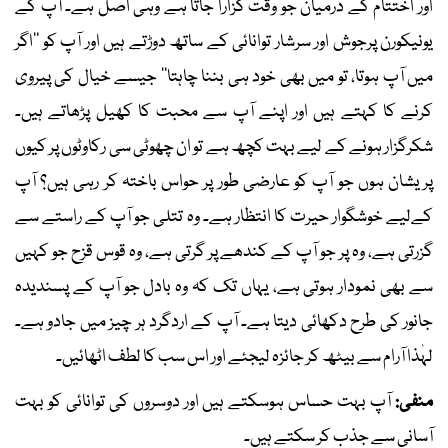
اور اختتام کے درمیان جو وقت گزارا جاتا ہے وہی اصل ہے۔ آپ کے
یونیکورن پرجوش اور سرشار توانائی کے ساتھ دوڑتے ہیں اور آپ کو ’’اگر
میں آپ ہوتا، تو میں بھی خود ہی بننا چاہتا‘‘ جیسے خیال کی پیروی
کرنے کا کہتے ہیں اور اپنے آپ سے محبت کا کھیل پڑھاتے ہیں۔
شکرگزار ہونے کے لیے بہت کچھ ہے تو ان چھوٹی سی رکاوٹوں پر کیوں
پریشان ہوں جو آپ کو عارضی طور پر حواس باختہ کر رہی ہیں؟ آپ
کےلیے خوشگوار حیرت کا انتظار ہے۔ وہ تتلی جو آپ کے راستے سے
گزرتی ہے، وہ پر جو آپ کے کندھے پر گرتی ہے، وہ قوس قزح جو کہیں
سے بھی نمودار ہوتی ہے، یہاں تک کہ وہ بادل جو آپ کے پسندیدہ
جانور کی طرح دکھائی دیتا ہے۔ آپ کے اردگرد ہر چیز میں جادو ہے۔
لہٰذا آرام سے بیٹھ کر جائزہ لیجئے اور اس سب کا لطف اٹھائیں۔
منفی:
آپ بہت حساس ہوسکتے ہیں اور دوسروں کی توانائی کو بہت
آسانی سے جذب کر سکتے ہیں۔