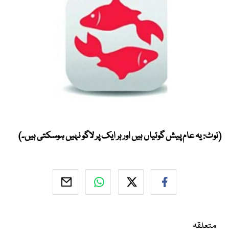
(نوٹ: یہ عام پیش گوئیاں ہیں اور ہر ایک پر لاگو نہیں ہوسکتی ہیں۔)
متعلقہ