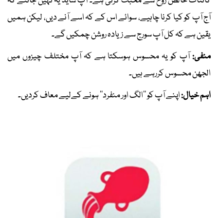
کائنات خالص روح سے محبت کرتی ہے۔ آپ شاید یہ نہیں جانتے کہ
آج آپ کو کیا کرنا چاہیے، سوائے اس کے کہ اسے آنے دیں، لیکن ہمیں
یقین ہے کہ کل آپ سورج سے زیادہ روشن چمکیں گے۔
منفی:
آپ کو یہ محسوس ہوسکتا ہے کہ آپ مختلف چیزوں میں
الجھن محسوس کررہے ہیں۔
اہم خیال:
اپنے آپ کو ’’الگ اور منفرد‘‘ ہونے کےلیے معاف کردیں۔