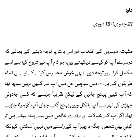
دلو:
21 جنوری تا 19 فروری
مثبت:
دوسروں کے انتخاب اور اس بات پر توجہ دینے کے بجائے کہ
دوسرے آپ کو کیسے دیکھتے ہیں، جو کام آپ نے شروع کیا ہے اسے
مکمل کرنے پر توجہ دیں۔ ابھی خوش محسوس کرنے کےلیے ان تمام
طریقوں کے بارے میں سوچیں جن میں آپ نے کبھی نہیں سوچا تھا
کہ آپ کہیں پہنچ جائیں گے لیکن تقریباً جیسے کہ کسی جادوئی
چھڑی کی لہر سے آپ بالکل وہیں پہنچ گئے جہاں آپ کو ہونا چاہیے
تھا۔ اگر آپ کے خیالات اور ارادے خالص ذہن سے پیدا ہوتے ہیں تو
کوئی بھی شخص، جگہ یا چیز آپ کے راستے میں نہیں آسکتی، کیونکہ