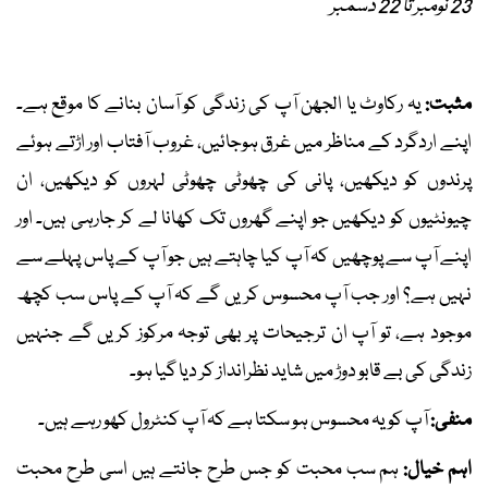
23 نومبر تا 22 دسمبر
مثبت:
یہ رکاوٹ یا الجھن آپ کی زندگی کو آسان بنانے کا موقع ہے۔
اپنے اردگرد کے مناظر میں غرق ہوجائیں، غروب آفتاب اور اڑتے ہوئے
پرندوں کو دیکھیں، پانی کی چھوٹی چھوٹی لہروں کو دیکھیں، ان
چیونٹیوں کو دیکھیں جو اپنے گھروں تک کھانا لے کر جارہی ہیں۔ اور
اپنے آپ سے پوچھیں کہ آپ کیا چاہتے ہیں جو آپ کے پاس پہلے سے
نہیں ہے؟ اور جب آپ محسوس کریں گے کہ آپ کے پاس سب کچھ
موجود ہے، تو آپ ان ترجیحات پر بھی توجہ مرکوز کریں گے جنہیں
زندگی کی بے قابو دوڑ میں شاید نظرانداز کر دیا گیا ہو۔
منفی:
آپ کو یہ محسوس ہو سکتا ہے کہ آپ کنٹرول کھو رہے ہیں۔
اہم خیال:
ہم سب محبت کو جس طرح جانتے ہیں اسی طرح محبت