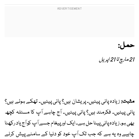
حمل:
21 مارچ تا 21 اپریل
مثبت:
زیادہ پانی پیئیں۔ پریشان ہیں؟ پانی پیئیں۔ تھکے ہوئے ہیں؟
پانی پیئیں۔ فکرمند ہیں؟ پانی پیئیں۔ آج چاہے آپ کا مسئلہ کچھ
بھی ہو، زیادہ پانی پینا حل ہے۔ ایک اور پیغام جسے آپ کو آج یاد رکھنا
چاہیے وہ یہ ہے کہ جب تک آپ خود کو دنیا کے سامنے پیش کرنے