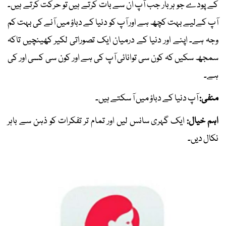
کے پودے جو ہر بار جب آپ ان سے بات کرتے ہیں تو حرکت کرتے ہیں۔
آپ کےلیے بہت کچھ ہے اور آپ کو دنیا کے دباؤ میں آنے کی بہت کم
وجہ ہے۔ اپنے اور دنیا کے درمیان ایک تصوراتی لکیر کھینچیں تاکہ
سمجھ سکیں کہ کون سی توانائی آپ کی ہے اور کون سی کسی اور کی
ہے۔
منفی:
آپ دنیا کے دباؤ میں آ سکتے ہیں۔
اہم خیال:
ایک گہری سانس لیں اور تمام تر تفکرات کو ذہن سے باہر
نکال دیں۔