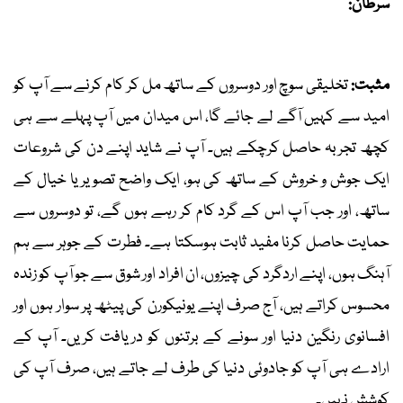
سرطان:
مثبت:
تخلیقی سوچ اور دوسروں کے ساتھ مل کر کام کرنے سے آپ کو
امید سے کہیں آگے لے جائے گا، اس میدان میں آپ پہلے سے ہی
کچھ تجربہ حاصل کرچکے ہیں۔ آپ نے شاید اپنے دن کی شروعات
ایک جوش و خروش کے ساتھ کی ہو، ایک واضح تصویر یا خیال کے
ساتھ، اور جب آپ اس کے گرد کام کر رہے ہوں گے، تو دوسروں سے
حمایت حاصل کرنا مفید ثابت ہوسکتا ہے۔ فطرت کے جوہر سے ہم
آہنگ ہوں، اپنے اردگرد کی چیزوں، ان افراد اور شوق سے جو آپ کو زندہ
محسوس کراتے ہیں، آج صرف اپنے یونیکورن کی پیٹھ پر سوار ہوں اور
افسانوی رنگین دنیا اور سونے کے برتنوں کو دریافت کریں۔ آپ کے
ارادے ہی آپ کو جادوئی دنیا کی طرف لے جاتے ہیں، صرف آپ کی
کوشش نہیں۔