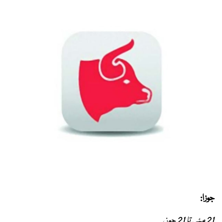
جوزا:
21 مئی تا 21 جون