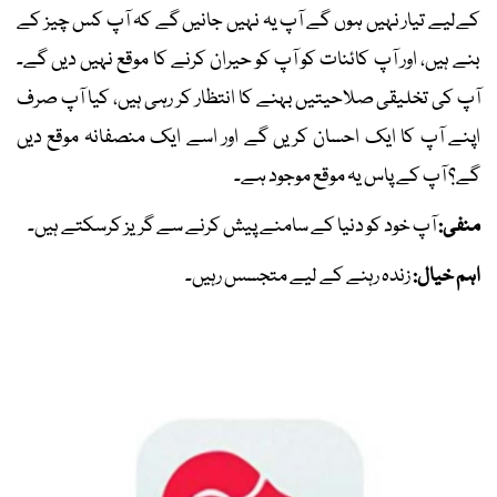
کےلیے تیار نہیں ہوں گے آپ یہ نہیں جانیں گے کہ آپ کس چیز کے
بنے ہیں، اور آپ کائنات کو آپ کو حیران کرنے کا موقع نہیں دیں گے۔
آپ کی تخلیقی صلاحیتیں بہنے کا انتظار کر رہی ہیں، کیا آپ صرف
اپنے آپ کا ایک احسان کریں گے اور اسے ایک منصفانہ موقع دیں
گے؟ آپ کے پاس یہ موقع موجود ہے۔
منفی:
آپ خود کو دنیا کے سامنے پیش کرنے سے گریز کرسکتے ہیں۔
اہم خیال:
زندہ رہنے کے لیے متجسس رہیں۔