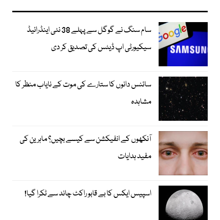
سام سنگ نے گوگل سے پہلے 38 نئی اینڈرائیڈ
سیکیورٹی اپ ڈیٹس کی تصدیق کر دی
سائنس دانوں کا ستارے کی موت کے نایاب منظر کا
مشاہدہ
آنکھوں کے انفیکشن سے کیسے بچیں؟ ماہرین کی
مفید ہدایات
اسپیس ایکس کا بے قابو راکٹ چاند سے ٹکرا گیا!