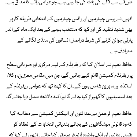
طریقے سے لانے کی بات کی جا رہی ہے، جو عوامی رائے کا مذاق ہے۔
انہوں نے یوسی چیئرمین اور وائس چیئرمین کے انتخابی طریقہ کار پر
بھی شدید تنقید کی اور کہا کہ منتخب ہونے کے بعد ایک ماہ کے اندر
پارٹی جوائن کرنے کی شرط دراصل انسانوں کی منڈی لگانے کے
مترادف ہے۔
حافظ نعیم نے اعلان کیا کہ ریفرنڈم کے لیے مرکزی اور صوبائی سطح
پر ریفرنڈم کمیشن قائم کیے جائیں گے، جن میں مقامی معززین، وکلا،
اساتذہ اور ماہرین شامل ہوں گے۔ ان کا کہنا تھا کہ عوامی ریفرنڈم کے
بعد اسمبلیوں کا گھیراؤ کیا جائے گا اور آئندہ لائحہ عمل دیا جائے گا۔
حافظ نعیم الرحمن نے عدالتوں اور الیکشن کمیشن سے مطالبہ کیا
کہ وہ قانونی موشگافیوں کے بجائے بلدیاتی انتخابات کے انعقاد کو
یقینی بنائیں اور ایک واضح ٹائم فریم مقرر کیا جائے۔ انہوں نے کہا کہ