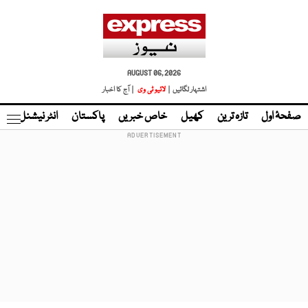
AUGUST 06, 2026
اشتہار لگائیں |
لائیو ٹی وی
| آج کا اخبار
صفحۂ اول
تازہ ترین
کھیل
خاص خبریں
پاکستان
انٹر نیشنل
ٹا