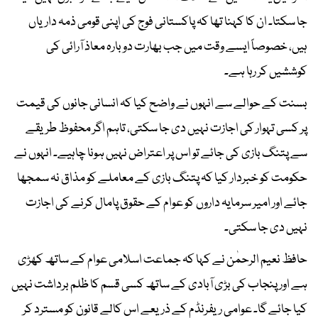
جا سکتا۔ ان کا کہنا تھا کہ پاکستانی فوج کی اپنی قومی ذمہ داریاں
ہیں، خصوصاً ایسے وقت میں جب بھارت دوبارہ معاذ آرائی کی
کوششیں کر رہا ہے۔
بسنت کے حوالے سے انہوں نے واضح کیا کہ انسانی جانوں کی قیمت
پر کسی تہوار کی اجازت نہیں دی جا سکتی، تاہم اگر محفوظ طریقے
سے پتنگ بازی کی جائے تو اس پر اعتراض نہیں ہونا چاہیے۔ انہوں نے
حکومت کو خبردار کیا کہ پتنگ بازی کے معاملے کو مذاق نہ سمجھا
جائے اور امیر سرمایہ داروں کو عوام کے حقوق پامال کرنے کی اجازت
نہیں دی جا سکتی۔
حافظ نعیم الرحمٰن نے کہا کہ جماعت اسلامی عوام کے ساتھ کھڑی
ہے اور پنجاب کی بڑی آبادی کے ساتھ کسی قسم کا ظلم برداشت نہیں
کیا جائے گا۔ عوامی ریفرنڈم کے ذریعے اس کالے قانون کو مسترد کر