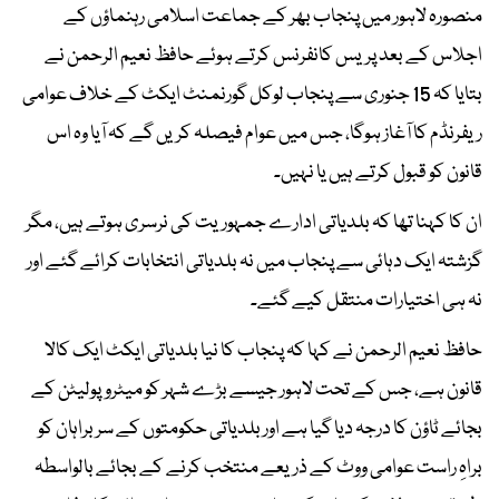
منصورہ لاہور میں پنجاب بھر کے جماعت اسلامی رہنماؤں کے
اجلاس کے بعد پریس کانفرنس کرتے ہوئے حافظ نعیم الرحمن نے
بتایا کہ 15 جنوری سے پنجاب لوکل گورنمنٹ ایکٹ کے خلاف عوامی
ریفرنڈم کا آغاز ہوگا، جس میں عوام فیصلہ کریں گے کہ آیا وہ اس
قانون کو قبول کرتے ہیں یا نہیں۔
ان کا کہنا تھا کہ بلدیاتی ادارے جمہوریت کی نرسری ہوتے ہیں، مگر
گزشتہ ایک دہائی سے پنجاب میں نہ بلدیاتی انتخابات کرائے گئے اور
نہ ہی اختیارات منتقل کیے گئے۔
حافظ نعیم الرحمن نے کہا کہ پنجاب کا نیا بلدیاتی ایکٹ ایک کالا
قانون ہے، جس کے تحت لاہور جیسے بڑے شہر کو میٹروپولیٹن کے
بجائے ٹاؤن کا درجہ دیا گیا ہے اور بلدیاتی حکومتوں کے سربراہان کو
براہِ راست عوامی ووٹ کے ذریعے منتخب کرنے کے بجائے بالواسطہ