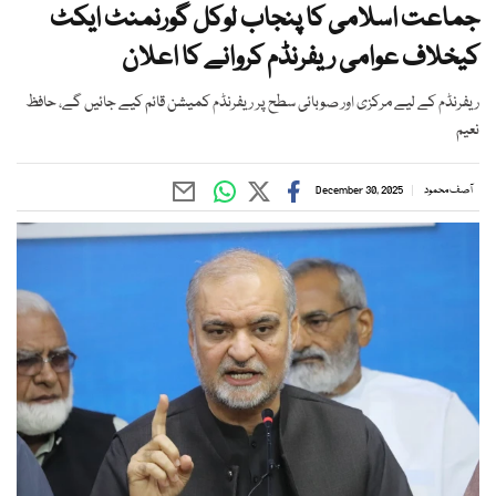
جماعت اسلامی کا پنجاب لوکل گورنمنٹ ایکٹ
کیخلاف عوامی ریفرنڈم کروانے کا اعلان
ریفرنڈم کے لیے مرکزی اور صوبائی سطح پر ریفرنڈم کمیشن قائم کیے جائیں گے، حافظ
نعیم
آصف محمود
December 30, 2025