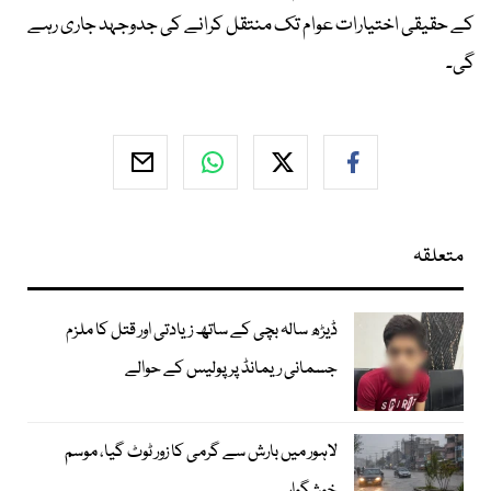
کے حقیقی اختیارات عوام تک منتقل کرانے کی جدوجہد جاری رہے
گی۔
متعلقہ
ڈیڑھ سالہ بچی کے ساتھ زیادتی اور قتل کا ملزم
جسمانی ریمانڈ پر پولیس کے حوالے
لاہور میں بارش سے گرمی کا زور ٹوٹ گیا، موسم