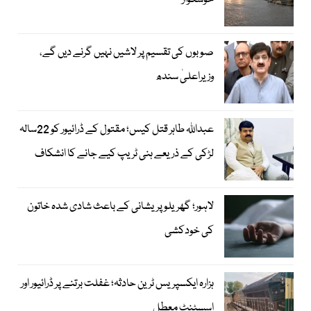
خوشگوار
صوبوں کی تقسیم پر لاشیں نہیں گرنے دیں گے،
وزیراعلیٰ سندھ
عبداللہ طاہر قتل کیس؛ مقتول کے ڈرائیور کو 22سالہ
لڑکی کے ذریعے ہنی ٹریپ کیے جانے کا انشکاف
لاہور؛ گھریلو پریشانی کے باعث شادی شدہ خاتون
کی خودکشی
ہزارہ ایکسپریس ٹرین حادثہ؛ غفلت برتنے پر ڈرائیور اور
اسسٹنٹ معطل