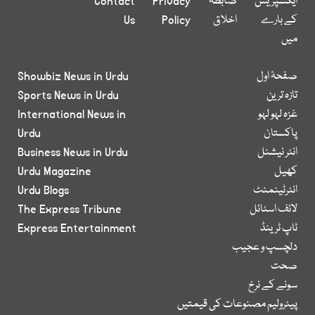
ایکسپریس
ضابطہ
Privacy
Contact
کے بارے
اخلاق
Policy
Us
میں
صفحۂ اول
Showbiz News in Urdu
تازہ ترین
Sports News in Urdu
غزہ لہو لہو
International News in
پاکستان
Urdu
انٹر نیشنل
Business News in Urdu
کھیل
Urdu Magazine
انٹرٹینمنٹ
Urdu Blogs
لائف اسٹائل
The Express Tribune
ٹاپ ٹرینڈ
Express Entertainment
دلچسپ و عجیب
صحت
سونے کے نرخ
پیٹرولیم مصنوعات کی قیمتیں