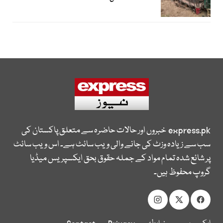
express.pk
خبروں اور حالات حاضرہ سے متعلق پاکستان کی
سب سے زیادہ وزٹ کی جانے والی ویب سائٹ ہے۔ اس ویب سائٹ
پر شائع شدہ تمام مواد کے جملہ حقوق بحق ایکسپریس میڈیا
گروپ محفوظ ہیں۔