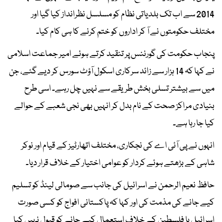
2014 سے اب تک بلدیاتی نظام کو مسلسل نظرانداز کیا گیا اور
مختلف حکومتوں نے آ کر اداروں کو ختم کرنے کا ہی کام کیا۔
پنجاب حکومت کی گورننس پر تنقید کرتے ہوئے امیر جماعت اسلامی
نے کہا کہ 14 ہزار سے زائد سرکاری اسکول آؤٹ سورس کر دیے گئے، جن
میں سے بیشتر تسلی بخش طریقے سے نہیں چل رہے۔ اسی طرح
بنیادی مراکز صحت کے نام بدل کر انہیں بھی نجی شعبے کے حوالے
کیا جا رہا ہے۔
انہوں نے پی آئی اے کی نجکاری، مختلف اتھارٹیز کے قیام اور نوکر
شاہی کے بڑھتے ہوئے کردار کو عوامی اختیار کے خلاف قرار دیا۔
حافظ نعیم الرحمن نے اسرائیل کی جانب سے صومالی لینڈ کو تسلیم
کیے جانے کی مذمت کی اور کہا کہ پاکستانی افواج کو کسی صورت
اسرائیل یا فلسطین کے خلاف استعمال کیے جانے کو قبول نہیں کیا