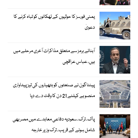
یمنی فورسز کا حوثیوں کے ٹھکانوں کو تباہ کرنے کا
دعویٰ
آبنائے ہرمز سے متعلق مذاکرات آخری مرحلے میں
ہیں، عباس عراقچی
پینٹاگون نے صنعتوں کو ہتھیاروں کی تیز پیداواری
منصوبے کیلئے 21 دن کا وقت دے دیا
پاک، ترک، سعودیہ دفاعی معاہدے میں مصر بھی
شامل ہونے کے قریب، ترک وزیر خارجہ