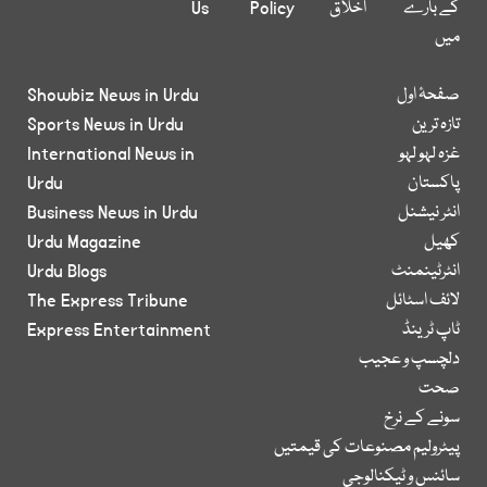
کے بارے
اخلاق
Policy
Us
میں
صفحۂ اول
Showbiz News in Urdu
تازہ ترین
Sports News in Urdu
غزہ لہو لہو
International News in
پاکستان
Urdu
انٹر نیشنل
Business News in Urdu
کھیل
Urdu Magazine
انٹرٹینمنٹ
Urdu Blogs
لائف اسٹائل
The Express Tribune
ٹاپ ٹرینڈ
Express Entertainment
دلچسپ و عجیب
صحت
سونے کے نرخ
پیٹرولیم مصنوعات کی قیمتیں
سائنس و ٹیکنالوجی