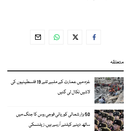
متعلقہ
غزہ میں عمارت کے ملبے تلے 19 فلسطینیوں کی
لاشیں نکال لی گئیں
50 ہزار شمالی کوریائی فوجی روس کا جنگ میں
ساتھ دینے کیلئے آرہے ہیں، زیلنسکی