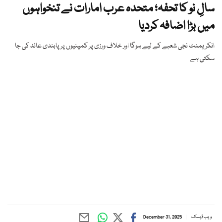
سالِ نو کا تحفہ؛ متحدہ عرب امارات نے تنخواہوں
میں بڑا اضافہ کردیا
انکریمنٹ نجی شعبے کے لیے ہوگا اور خلاف ورزی پر کمپنیوں پر پابندی عائد کی جا
سکتی ہے
ویب ڈیسک
December 31, 2025