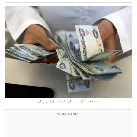
متحدہ عرب امارات میں کم از کم تنخواہ 6 ہزار درہم مقرر