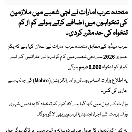
متحدہ عرب امارات نے نجی شعبے میں ملازمین
کی تنخواہوں میں اضافے کرتے ہوئے کم از کم
تنخواہ کی حد مقرر کردی۔
عرب میڈیا کے مطابق متحدہ عرب امارات نے اعلان کیا ہے کہ یکم
جنوری 2026 سے نجی شعبے میں کام کرنے والے اماراتیوں کے لیے
کم از کم تنخواہ
6,000 درہم
ہوگی۔
یہ اطلاع وزارت انسانی وسائل و اماراتائزیشن (Mohre) کی جانب سے
جاری کی گئی۔
وزارت کے بیان میں کہا گیا ہے کہ کم از کم تنخواہ کا یہ اصول شہری
ورک پرمٹ کے اجرا، تجدید یا ترمیم پر بھی لاگو ہوگا۔
یہ کم از کم تنخواہ کا اصول صرف دو سالہ ورک پرمٹس پر لاگو ہوگا خواہ