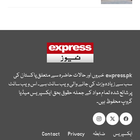
express.pk
خبروں اور حالات حاضرہ سے متعلق پاکستان کی
سب سے زیادہ وزٹ کی جانے والی ویب سائٹ ہے۔ اس ویب سائٹ
پر شائع شدہ تمام مواد کے جملہ حقوق بحق ایکسپریس میڈیا
گروپ محفوظ ہیں۔
ایکسپریس
ضابطہ
Privacy
Contact