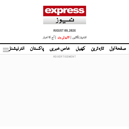
AUGUST 09, 2026
اشتہار لگائیں |
لائیو ٹی وی
| آج کا اخبار
صفحۂ اول
تازہ ترین
کھیل
خاص خبریں
پاکستان
انٹر نیشنل
ٹا