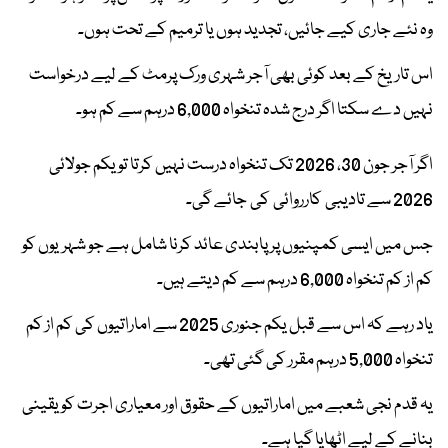
وہ نئے جاری کیے جائیں، تجدید ہوں یا ترمیم کے تحت ہوں۔
اس تاریخ کے بعد کوئی بھی آجر شہری ورک پرمٹ کے لیے درخواست
نہیں دے سکتا اگر درج شدہ تنخواہ 6,000 درہم سے کم ہو۔
اگر آجر جون 30، 2026 تک تنخواہ درست نہیں کرتا تو یکم جولائی
2026 سے تادیبی کارروائی کی جائے گی۔
جس میں ایسی کمپنیوں پر پابندی عائد کرنا شامل ہے جو شہریوں کو
کم از کم تنخواہ 6,000 درہم سے کم دیتے ہیں۔
یاد رہے کہ اس سے قبل یکم جنوری 2025 سے اماراتیوں کی کم از کم
تنخواہ 5,000 درہم مقرر کی گئی تھی۔
یہ قدم نجی شعبے میں اماراتیوں کے حقوق اور معیاری اجرت کو یقینی
بنانے کے لیے اٹھایا گیا ہے۔