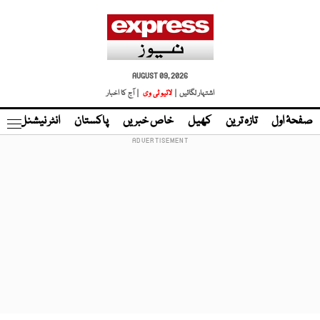
AUGUST 09, 2026
اشتہار لگائیں |
لائیو ٹی وی
| آج کا اخبار
صفحۂ اول
تازہ ترین
کھیل
خاص خبریں
پاکستان
انٹر نیشنل
ٹا