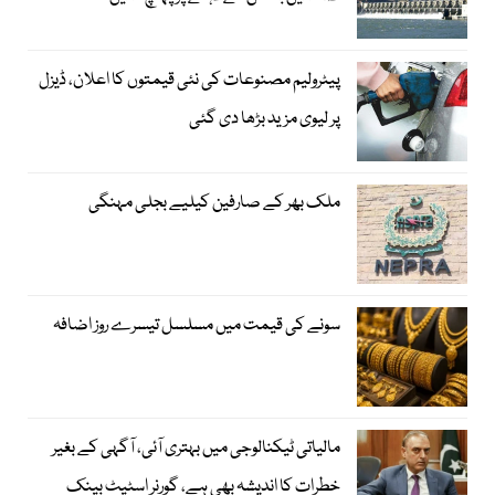
پیٹرولیم مصنوعات کی نئی قیمتوں کا اعلان، ڈیزل
پر لیوی مزید بڑھا دی گئی
ملک بھر کے صارفین کیلیے بجلی مہنگی
سونے کی قیمت میں مسلسل تیسرے روز اضافہ
مالیاتی ٹیکنالوجی میں بہتری آئی، آگہی کے بغیر
خطرات کا اندیشہ بھی ہے، گورنر اسٹیٹ بینک