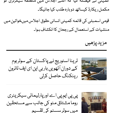
کمیٹی نے فیصلہ کیا کہ اگلے اجلاس میں متعلقہ سیکرٹری کو
مکمل ریکارڈ کیساتھ دوبارہ طلب کیا جائیگا۔
قومی اسمبلی کی قائمہ کمیٹی انسانی حقوق اجلاس میںخواتین میں
منشیات کے استعمال کے رجحان کا انکشاف ہوا۔
مزید پڑھیں
ٹرینا اسٹوریج نے پاکستان کے سولر بوم
کے دوران آٹھویں بار بی این ای ایف ٹائرون
رینکنگ حاصل کرلی
پی پی ایم پی اے اور پارلیمانی سیکریٹری
روما مشتاق مٹو کی جانب سے مستحقین
میں سولر سسٹم کی تقسیم