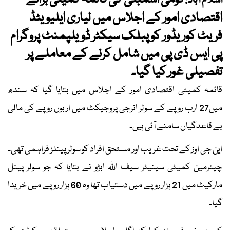
قومی اسمبلی کی قائمہ کمیٹی برائے
اسلام آباد:
اقتصادی امور کے اجلاس میں لیاری ایلیویٹڈ
فریٹ کوریڈور کو پبلک سیکٹر ڈویلپمنٹ پروگرام
پی ایس ڈی پی میں شامل کرنے کے معاملے پر
تفصیلی غور کیا گیا۔
قائمہ کمیٹی اقتصادی امور کے اجلاس میں بتایا گیا کہ سندھ
میں27 ارب روپے کے سولر انرجی پروجیکٹ میں اربوں روپے کی مالی
بے قاعدگیاں سامنے آئی ہیں۔
این جی اوز کے تحت غریب اور مستحق افراد کو سولر پینلز فراہمی تھی۔
چیئرمین کمیٹی سینیٹر سیف اللہ ابڑو نے بتایا کہ جو سولر پینل
مارکیٹ میں 21 ہزار روپے میں دستیاب تھا وہ 60 ہزار روپے میں خریدا
گیا۔