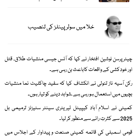
خلا میں سولر پینلز کی تنصیب
چیئرپرسن نوشین افتخار نے کہا کہ آئس جیسی منشیات طلاق، قتل
اور خودکشی کے واقعات کاباعث بن رہی ہے۔
رکن آسیہ ناز تنولی نے انکشاف کیا کہ سفید چاکلیٹ نما منشیات
بچیوں میں استعمال ہو رہی ہے ،شواہد دینے کو تیار ہوں۔
کمیٹی نے اسلام آباد کیپیٹل ٹیریٹری سینئر سٹیزنز ترمیمی بل
2025 سے کثرتِ رائے سے منظور کر لیا۔
قومی اسمبلی کی قائمہ کمیٹی صنعت و پیداوار کے اجلاس میں