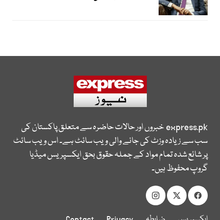
express.pk
خبروں اور حالات حاضرہ سے متعلق پاکستان کی
سب سے زیادہ وزٹ کی جانے والی ویب سائٹ ہے۔ اس ویب سائٹ
پر شائع شدہ تمام مواد کے جملہ حقوق بحق ایکسپریس میڈیا
گروپ محفوظ ہیں۔
ایکسپریس
ضابطہ
Privacy
Contact