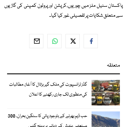
پاکستان سٹیل ملز میں چوریوں،کرپشن اور پروٹون کمپنی کی گاڑیوں
سے متعلق شکایات پر تفصیلی غور کیا گیا۔
متعلقہ
گڈز ٹرانسپورٹ کی ملک گیر ہڑتال کا آغاز، مطالبات
کی منظوری تک جاری رکھنے کا اعلان
حب ڈیم بھرنے کے باوجود پانی کا سنگین بحران، 300
صنعتیں بندش کے دہانے پر پہنچ گئیں