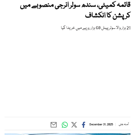
قائمہ کمیٹی، سندھ سولر انرجی منصوبے میں
کرپشن کا انکشاف
21 ہزار والا سولر پینل 60 ہزار روپے میں خریدا گیا
آمنہ علی
December 31, 2025