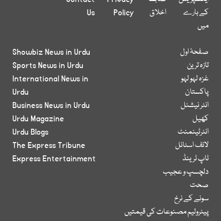
کے بارے
اخلاق
Policy
Us
میں
صفحۂ اول
Showbiz News in Urdu
تازہ ترین
Sports News in Urdu
غزہ لہو لہو
International News in
پاکستان
Urdu
انٹر نیشنل
Business News in Urdu
کھیل
Urdu Magazine
انٹرٹینمنٹ
Urdu Blogs
لائف اسٹائل
The Express Tribune
ٹاپ ٹرینڈ
Express Entertainment
دلچسپ و عجیب
صحت
سونے کے نرخ
پیٹرولیم مصنوعات کی قیمتیں