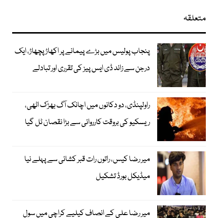
متعلقہ
پنجاب پولیس میں بڑے پیمانے پر اکھاڑ پچھاڑ، ایک
درجن سے زائد ڈی ایس پیز کی تقرری اور تبادلے
راولپنڈی، دو دکانوں میں اچانک آگ بھڑک اٹھی،
ریسکیو کی بروقت کارروائی سے بڑا نقصان ٹل گیا
میر رضا کیس، راتوں رات قبر کشائی سے پہلے نیا
میڈیکل بورڈ تشکیل
میر رضا علی کے انصاف کیلیے کراچی میں سول