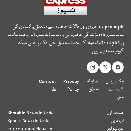
express.pk
خبروں اور حالات حاضرہ سے متعلق پاکستان کی
سب سے زیادہ وزٹ کی جانے والی ویب سائٹ ہے۔ اس ویب سائٹ
پر شائع شدہ تمام مواد کے جملہ حقوق بحق ایکسپریس میڈیا
گروپ محفوظ ہیں۔
ایکسپریس
ضابطہ
Privacy
Contact
کے بارے
اخلاق
Policy
Us
میں
صفحۂ اول
Showbiz News in Urdu
تازہ ترین
Sports News in Urdu
غزہ لہو لہو
International News in