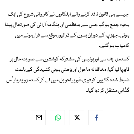
جیسے ہی قانون نافذ کرنے والے اہلکاروں نے کارروائی شروع کی ایک
ہجوم جمع ہو گیا جس سے بدنظمی اور ہنگامہ آرائی کی صورتحال پیدا
ہوئی۔ جھڑپ کے دوران بسوں کے ڈرائیور موقع سے فرار ہونے میں
کامیاب ہو گئے۔
کسٹمز، ایف سی اور پولیس کی مشترکہ کوششوں سے صورت حال پر
قابو پا لیا گیا، مخالفانہ ماحول اور بڑھتی ہوئی کشیدگی کے باعث
ضبط شدہ گاڑیوں کو فوری طور پر تحویل میں لے کر کسٹمز ویئرہاوٴس
گڈانی منتقل کر دیا گیا۔