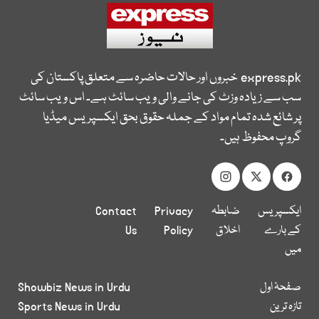
express.pk
خبروں اور حالات حاضرہ سے متعلق پاکستان کی
سب سے زیادہ وزٹ کی جانے والی ویب سائٹ ہے۔ اس ویب سائٹ
پر شائع شدہ تمام مواد کے جملہ حقوق بحق ایکسپریس میڈیا
گروپ محفوظ ہیں۔
ایکسپریس
ضابطہ
Privacy
Contact
کے بارے
اخلاق
Policy
Us
میں
صفحۂ اول
Showbiz News in Urdu
تازہ ترین
Sports News in Urdu