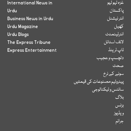
غزہ لہو لہو
International News in
پاکستان
Urdu
انٹر نیشنل
Business News in Urdu
کھیل
Urdu Magazine
انٹرٹینمنٹ
Urdu Blogs
لائف اسٹائل
The Express Tribune
ٹاپ ٹرینڈ
Express Entertainment
دلچسپ و عجیب
صحت
سونے کے نرخ
پیٹرولیم مصنوعات کی قیمتیں
سائنس و ٹیکنالوجی
بلاگ
بزنس
ویڈیوز
جرائم