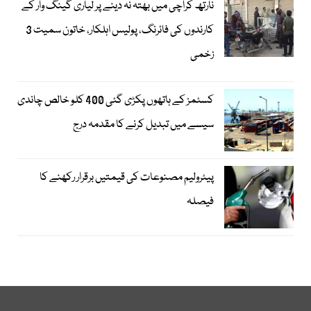
نارتھ کراچی میں بھتہ نہ دینے پر لیاری گینگ وار کے
کارندوں کی فائرنگ، پولیس اہلکار، خاتون سمیت 3
زخمی
کسٹمز کے ہاتھوں پکڑی گئی 400 کلو خالص چاندی
سیسے میں تبدیل کرنے کا مقدمہ درج
پیٹرولیم مصنوعات کی قیمتیں برقرار رکھنے کا
فیصلہ