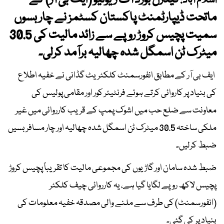
فیڈرل بورڈ آف ریونیو (ایف بی آر) کے
اسلام آباد:
ماتحت ڈیپارٹمنٹ پاکستان کسٹمز نے چار بسوں
سمیت پچیس کروڑ روپے سے زائد مالیت کی 30.5
میٹرک ٹن اسمگل شدہ چھالیہ برآمد کرلی۔
ایف بی آر کے مطابق انفورسمنٹ کلکٹریٹ گڈانی نے خفیہ اطلاع
کی بنیاد پر کاروائی کرتے ہوئے فرنٹیئر کور اور مقامی پولیس کی
معاونت سے ضلع حب میں اشوک پمپ کے قریب کارروائی میں غیر
ملکی ساختہ 30.5 میٹرک ٹن اسمگل شدہ چھالیہ اور چار مسافر بسیں
ضبط کرلیں۔
ضبط شدہ سامان اور گاڑیوں کی مجموعی مالیت کا تقریباً پچیس کروڑ
پچیس لاکھ روپے لگایا گیا ہے، یہ کارروائی چیف کلکٹر
(انفورسمنٹ) کی طرف سے ملنے والی مصدقہ خفیہ معلومات کی
بنیاد پر کی گئی۔