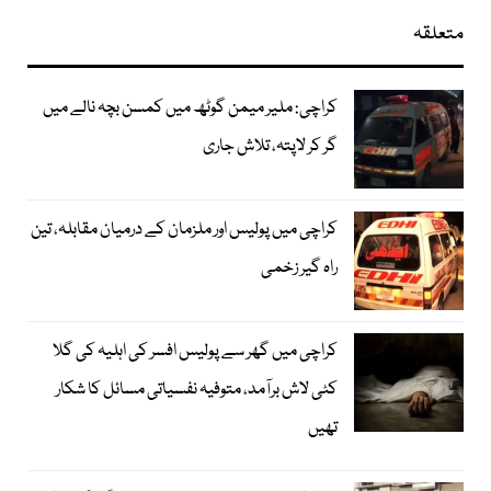
متعلقہ
کراچی: ملیر میمن گوٹھ میں کمسن بچہ نالے میں
گر کر لاپتہ، تلاش جاری
کراچی میں پولیس اور ملزمان کے درمیان مقابلہ، تین
راہ گیر زخمی
کراچی میں گھر سے پولیس افسر کی اہلیہ کی گلا
کٹی لاش برآمد، متوفیہ نفسیاتی مسائل کا شکار
تھیں