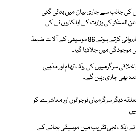
فس کی جانب سے جاری بیان میں بتائی گئی
 عن المنکر کی وزارت کے اہلکاروں نے کی۔
بیان میں مزید کہا گیا ہے کہ جلال آباد شہر میں کارروائی کرتے ہوئے 86 موسیقی کے آلات ضبط
 موجودگی میں جلادیا گیا۔
اخلاقی سرگرمیوں کی روک تھام اور مذہبی
ندہ بھی جاری رہیں گے۔
لقہ دیگر سرگرمیاں نوجوانوں اور معاشرے کو
یں۔
 نے ایک نجی تقریب میں موسیقی بجانے کے