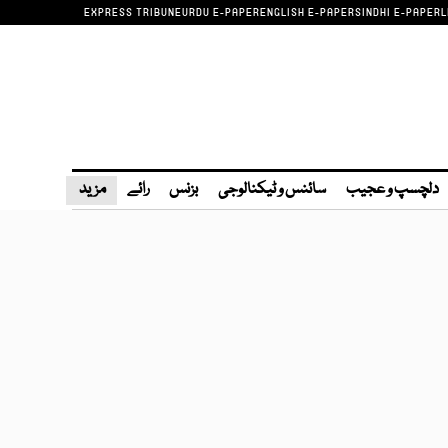
EXPRESS TRIBUNE
URDU E-PAPER
ENGLISH E-PAPER
SINDHI E-PAPER
L
دلچسپ و عجیب
سائنس و ٹیکنالوجی
بزنس
رائے
مزید