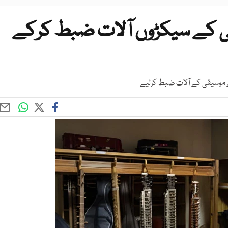
قی کے سیکڑوں آلات ضبط کرکے
 سے موسیقی کے آلات ضبط کرلیے