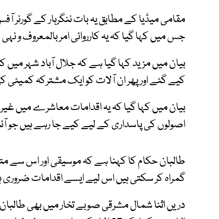
مقامی میڈیا کے مطابق یہ بات ننگرہار کے گورنر آ
جس میں کہا گیا کہ یہ کارروائی امر بالمعروف و نہی
کیے گئے اور پھر ان آلات کو ایک مشترکہ کمیٹی کی
بیان میں کہا گیا کہ یہ اقدامات معاشرے میں غیر 
اصولوں کی پاسداری کے لیے کیے جا رہے ہیں جو آئ
طالبان حکام کا کہنا ہے کہ موسیقی اور اس سے متع
گمراہ کر سکتی ہیں اس لیے ایسے اقدامات ضروری ہ
دریں اثنا شمال مشرقی صوبے تخار میں بھی طالبان