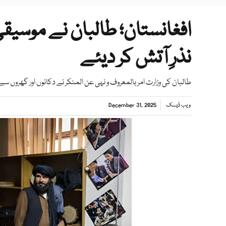
افغانستان؛ طالبان نے موسی
نذرِ آتش کر دیئے
طالبان کی وزارت امر بالمعروف و نہی عن المنکر نے دکانوں اور گھروں
ویب ڈیسک
December 31, 2025