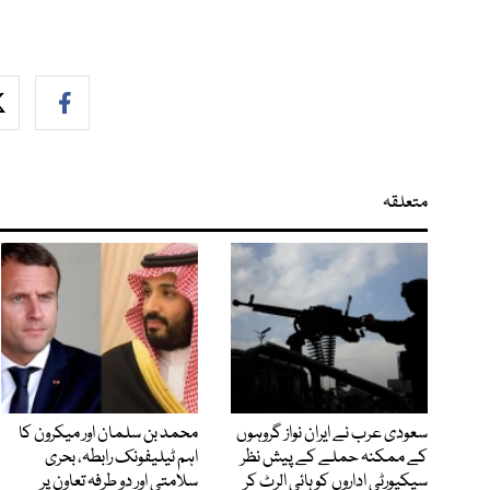
متعلقہ
سعودی عرب نے ایران نواز گروہوں
محمد بن سلمان اور میکرون کا
کے ممکنہ حملے کے پیش نظر
اہم ٹیلیفونک رابطہ، بحری
سیکیورٹی اداروں کو ہائی الرٹ کر
سلامتی اور دو طرفہ تعاون پر