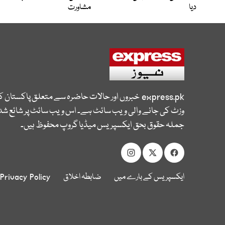
دیا
مشاورت
express.pk
خبروں اور حالات حاضرہ سے متعلق پاکستان 
وزٹ کی جانے والی ویب سائٹ ہے۔ اس ویب سائٹ پر شائع شدہ
جملہ حقوق بحق ایکسپریس میڈیا گروپ محفوظ ہیں۔
ایکسپریس کے بارے میں
ضابطہ اخلاق
Privacy Policy