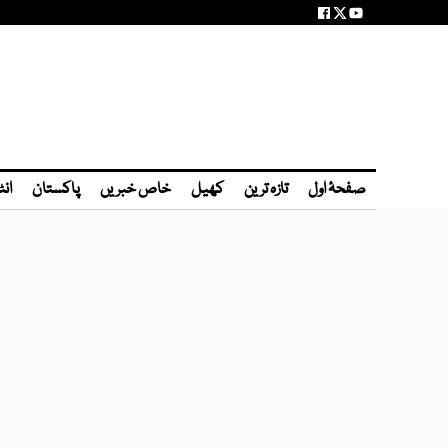
صفحۂ اول
تازہ ترین
کھیل
خاص خبریں
پاکستان
انٹ