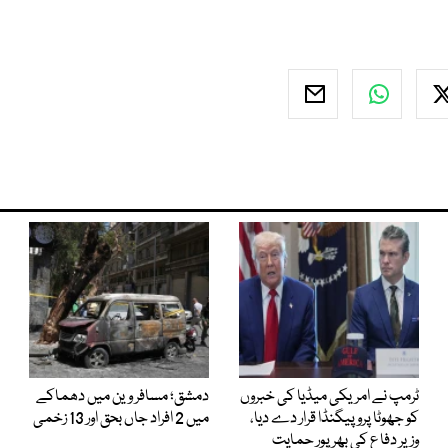
ٹرمپ نے امریکی میڈیا کی خبروں
دمشق؛ مسافر وین میں دھماکے
کو جھوٹا پروپیگنڈا قرار دے دیا،
میں 2 افراد جاں بحق اور 13 زخمی
وزیر دفاع کی بھرپور حمایت