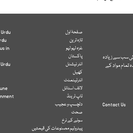
صفحۂ اول
 Urdu
تازہ ترین
rdu
غزہ لہو لہو
ws in
پاکستان
کی سب سے زیادہ
انٹر نیشنل
 Urdu
 تمام مواد کے
کھیل
انٹرٹینمنٹ
لائف اسٹائل
bune
ٹاپ ٹرینڈ
inment
دلچسپ و عجیب
Contact Us
صحت
سونے کے نرخ
پیٹرولیم مصنوعات کی قیمتیں