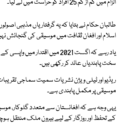
الزام میں کم از کم 25 افراد کو حراست میں لے لیا۔
طالبان حکام نے بتایا کہ یہ گرفتاریاں مذہبی اصو
اسلام اور افغان ثقافت میں موسیقی کی گنجائش نہی
یاد رہے کہ اگست 2021 میں اقتدار
سخت پابندیاں عائد کر رکھی ہیں۔
ریڈیو اور ٹیلی ویژن نشریات سمیت سماجی تقریبات، 
موسیقی پر مکمل پابندی ہے۔
یہی وجہ ہے کہ افغانستان سے متعدد گلوکار، موسیقار
کے تحفظ اور روزگار کے لیے بیرون ملک منتقل ہوچ