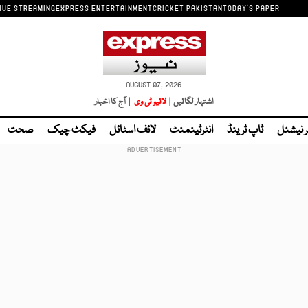
IVE STREAMING
EXPRESS ENTERTAINMENT
CRICKET PAKISTAN
TODAY'S PAPER
AUGUST 07, 2026
اشتہار لگائیں |
لائیو ٹی وی
| آج کا اخبار
ر نیشنل
ٹاپ ٹرینڈ
انٹرٹینمنٹ
لائف اسٹائل
فیکٹ چیک
صحت