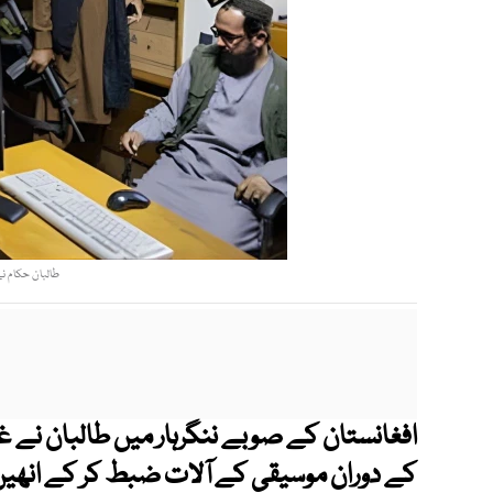
طالبان حکام نے
افغانستان کے صوبے ننگرہار میں طالبان نے غ
کے دوران موسیقی کے آلات ضبط کر کے انھیں 