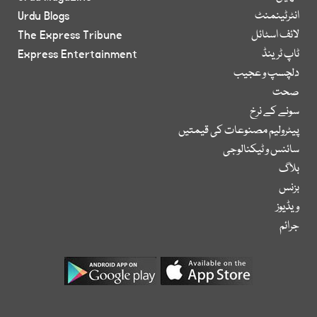
انٹرٹینمنٹ
Urdu Blogs
لائف اسٹائل
The Express Tribune
ٹاپ ٹرینڈ
Express Entertainment
دلچسپ و عجیب
صحت
سونے کے نرخ
پیٹرولیم مصنوعات کی قیمتیں
سائنس و ٹیکنالوجی
بلاگ
بزنس
ویڈیوز
جرائم