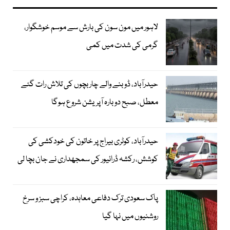
لاہور میں مون سون کی بارش سے موسم خوشگوار،
گرمی کی شدت میں کمی
حیدرآباد، ڈوبنے والے چار بچوں کی تلاش رات گئے
معطل، صبح دوبارہ آپریشن شروع ہوگا
حیدرآباد، کوٹری بیراج پر خاتون کی خودکشی کی
کوشش، رکشہ ڈرائیور کی سمجھداری نے جان بچا لی
پاک سعودی ترک دفاعی معاہدہ، کراچی سبز و سرخ
روشنیوں میں نہا گیا