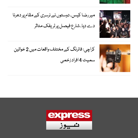
میر رضا کیس، دوستوں نے نرسری کے مقام پر دھرنا
دے دیا، شارع فیصل پر ٹریفک متاثر
کراچی: فائرنگ کے مختلف واقعات میں 2 خواتین
سمیت 4 افراد زخمی