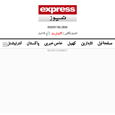
AUGUST 09, 2026
اشتہار لگائیں |
لائیو ٹی وی
| آج کا اخبار
صفحۂ اول
تازہ ترین
کھیل
خاص خبریں
پاکستان
انٹر نیشنل
ٹا