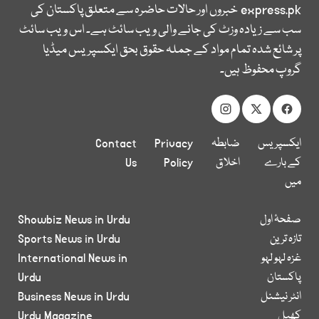
express.pk
خبروں اور حالات حاضرہ سے متعلق پاکستان کی
سب سے زیادہ وزٹ کی جانے والی ویب سائٹ ہے۔ اس ویب سائٹ
پر شائع شدہ تمام مواد کے جملہ حقوق بحق ایکسپریس میڈیا
گروپ محفوظ ہیں۔
ایکسپریس
ضابطہ
Privacy
Contact
کے بارے
اخلاق
Policy
Us
میں
صفحۂ اول
Showbiz News in Urdu
تازہ ترین
Sports News in Urdu
غزہ لہو لہو
International News in
پاکستان
Urdu
انٹر نیشنل
Business News in Urdu
کھیل
Urdu Magazine