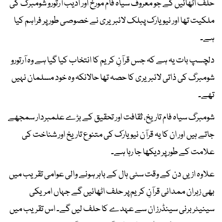
حلف اُٹھائیں گے جو معروف سیاہ فام مورخ اور ادیب آرتورو شومبرگ کی
ملکیت تھا اور نیو یارک پبلک لائبریری نے خصوصی طور پر فراہم کیا
ہے۔
دلچسپ بات یہ ہے کہ جس قرآنِ کریم کا انتخاب کیا گیا ہے وہ آرتورو
شومبرگ کی ذاتی لائبریری کا حصہ تھا حالانکہ وہ خود مسلمان نہیں
تھے۔
شومبرگ سیاہ فام تاریخ، ثقافت اور تحقیق کے بڑے علمبردار سمجھے
جاتے ہیں اور ان کا یہ قرآن نیو یارک کی متنوع تاریخ اور شناخت کی
علامت کے طور پر دیکھا جا رہا ہے۔
علاوہ ازیں دن کے وقت سٹی ہال کے باہر ہونے والی عوامی تقریب میں
بھی زہران ممدانی قرآنِ کریم پر حلف اٹھائیں گے جہاں امریکی
سینیٹر برنی سینڈرز ان سے عہدے کا حلف لیں گے۔ اس تقریب میں