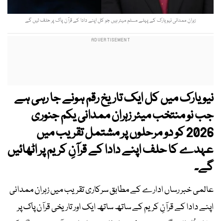
زہران ممدانی نیویارک کے پہلے مسلم میئر ہیں جو کل اپنے دادا کے قرآن پاک پر حلف لیں گے
نیو یارک میں کل ایک تاریخ رقم ہونے جا رہی ہے
جب نو منتخب میئر زہران ممدانی یکم جنوری
2026 کو دو مرحلوں پر مشتمل تقریب میں
عہدے کا حلف اپنے دادا کے قرآنِ کریم پر اٹھائیں
گے۔
عالمی خبر رساں ادارے کے مطابق سرکاری تقریب میں زہران ممدانی
اپنے دادا کے قرآنِ کریم کے ساتھ ساتھ ایک اور تاریخی قرآن پاک پر