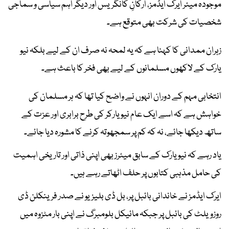
موجودہ میئر ایرک ایڈمز، ارکانِ کانگریس اور دیگر اہم سیاسی و سماجی
شخصیات کی شرکت بھی متوقع ہے۔
زہران ممدانی کا کہنا ہے کہ یہ لمحہ نہ صرف ان کے لیے بلکہ نیو
یارک کے لاکھوں مسلمانوں کے لیے بھی فخر کا باعث ہے۔
انتخابی مہم کے دوران انہوں نے واضح کیا تھا کہ ہر مسلمان کی
خواہش ہے کہ اسے ایک عام نیو یارکر کی طرح برابری اور عزت کے
ساتھ دیکھا جائے، نہ کہ کم پر سمجھوتہ کرنے کا مشورہ دیا جائے۔
یاد رہے کہ نیو یارک کے سابق میئرز بھی اپنی ذاتی اور تاریخی اہمیت
کی حامل مذہبی کتابوں پر حلف اٹھاتے رہے ہیں۔
ایرک ایڈمز نے خاندانی بائبل پر، بل ڈی بلیزیو نے صدر فرینکلن ڈی
روزویلٹ کی بائبل پر جبکہ مائیکل بلومبرگ نے اپنی بار مٹزوہ میں