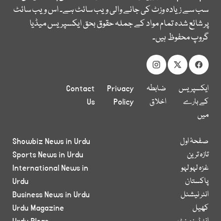
سب سے زیادہ وزٹ کی جانے والی ویب سائٹ ہے۔ اس ویب سائٹ
پر شائع شدہ تمام مواد کے جملہ حقوق بحق ایکسپریس میڈیا
گروپ محفوظ ہیں۔
ایکسپریس
ضابطہ
Privacy
Contact
کے بارے
اخلاق
Policy
Us
میں
صفحۂ اول
Showbiz News in Urdu
تازہ ترین
Sports News in Urdu
غزہ لہو لہو
International News in
پاکستان
Urdu
انٹر نیشنل
Business News in Urdu
کھیل
Urdu Magazine