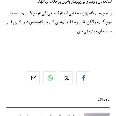
استعمال ہونے والی یہودی بائبل پر حلف لیا تھا۔
واضح رہے کہ زہران ممدانی نیو یارک سٹی کی تاریخ کے پہلے میئر
ہوں گے جو قرآنِ پاک پر حلف اٹھائیں گے جبکہ وہ اس شہر کے پہلے
مسلمان میئر بھی ہیں۔
متعلقہ