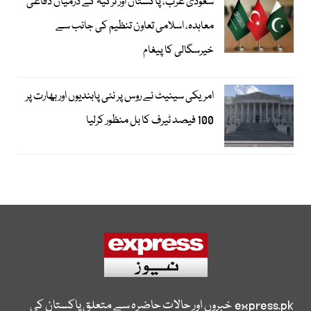
سعودی عرب، پاکستان اور ترکیہ کے درمیان دفاعی
معاہدہ، اسلامی تعاون تنظیم کی جانب سے
خیرسگالی کا پیغام
امریکی سینیٹ نے روس پر نئی پابندیوں اور بھارت پر
100 فیصد ٹیرف کا بل منظور کرلیا
express.pk
خبروں اور حالات حاضرہ سے متعلق پاکستان کی