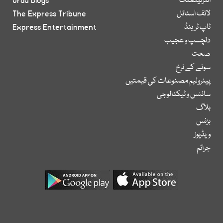
انٹرٹینمنٹ
Urdu Blogs
لائف اسٹائل
The Express Tribune
ٹاپ ٹرینڈ
Express Entertainment
دلچسپ و عجیب
صحت
سونے کے نرخ
پیٹرولیم مصنوعات کی قیمتیں
سائنس و ٹیکنالوجی
بلاگ
بزنس
ویڈیوز
جرائم