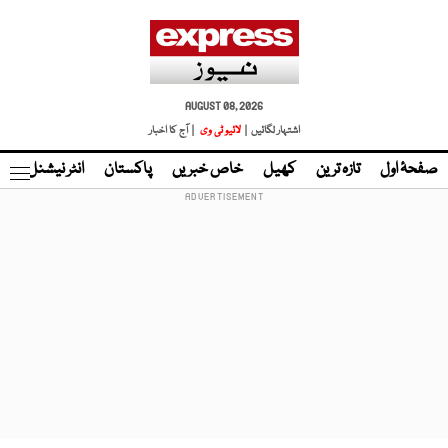
AUGUST 08, 2026
اشتہار لگائیں |
لائیو ٹی وی
| آج کا اخبار
صفحۂ اول
تازہ ترین
کھیل
خاص خبریں
پاکستان
انٹر نیشنل
ٹا