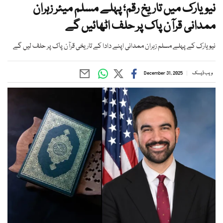
نیویارک میں تاریخ رقم؛ پہلے مسلم میئر زہران
ممدانی قرآن پاک پر حلف اٹھائیں گے
نیویارک کے پہلے مسلم زہران ممدانی اپنے دادا کے تاریخی قرآن پاک پر حلف لیں گے
ویب ڈیسک
December 31, 2025