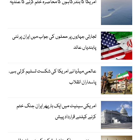
امریکا کا بندرگاہوں کا محاصرہ ختم کرنے کا عندیہ
تجارتی جہازوں پر حملوں کی جواب میں ایران پر نئی
پابندیاں عائد
عالمی میڈیا نے امریکا کی شکست تسلیم کرلی ہے،
پاسداران انقلاب
امریکی سینیٹ میں ایک بار پھر ایران جنگ ختم
کرنے کیلئے قرارداد پیش