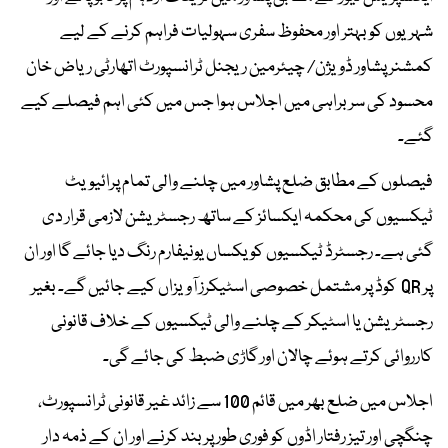
شہریوں کو بہتر اور محفوظ سفری سہولیات فراہم کرنے کے لیے
کمشنر پشاور ڈویژن/ چیئرمین ریجنل ٹرانسپورٹ اتھارٹی ریاض خان
محسود کی سربراہی میں اجلاس ہوا جس میں کئی اہم فیصلے کیے
گئے۔
فیصلوں کے مطابق ضلع پشاور میں چلنے والی تمام پرائیویٹ
ٹیکسیوں کی محکمہ ایکسائز کے ساتھ رجسٹریشن لازمی قرار دی
گئی ہے۔ رجسٹرڈ ٹیکسیوں کو یکساں یونیفارم رنگ دیا جائے گا اور ان
پر QR کوڈ پر مشتمل خصوصی اسٹیکرز آویزاں کیے جائیں گے۔ بغیر
رجسٹریشن یا اسٹیکر کے چلنے والی ٹیکسیوں کے خلاف قانونی
کارروائی کرتے ہوئے چالان اور گاڑی ضبط کی جائے گی۔
اجلاس میں ضلع بھر میں قائم 100 سے زائد غیر قانونی ٹرانسپورٹ،
چنگچی اور تیز رفتار اڈوں کو فوری طور پر بند کرنے اور ان کے ذمہ دار