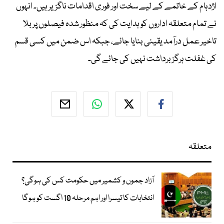
اژدہام کے خاتمے کے لیے سخت اور فوری اقدامات ناگزیر ہیں۔ انہوں
نے تمام متعلقہ اداروں کو ہدایت کی کہ منظور شدہ فیصلوں پر بلا
تاخیر عمل درآمد یقینی بنایا جائے، جبکہ اس ضمن میں کسی قسم
کی غفلت ہرگز برداشت نہیں کی جائے گی۔
متعلقہ
آزاد جموں و کشمیر میں حکومت کس کی ہوگی؟
انتخابات کا تیسرا اور اہم مرحلہ 10 اگست کو ہوگا