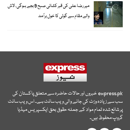
میر رضا علی کی قبر کشائی صبح 9 بجے ہوگی، لاش
والے مقام سے گولی کا خول برآمد
express.pk
خبروں اور حالات حاضرہ سے متعلق پاکستان کی
سب سے زیادہ وزٹ کی جانے والی ویب سائٹ ہے۔ اس ویب سائٹ
پر شائع شدہ تمام مواد کے جملہ حقوق بحق ایکسپریس میڈیا
گروپ محفوظ ہیں۔