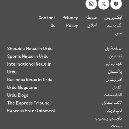
ایکسپریس
ضابطہ
Privacy
Contact
کے بارے
اخلاق
Policy
Us
میں
صفحۂ اول
Showbiz News in Urdu
تازہ ترین
Sports News in Urdu
غزہ لہو لہو
International News in
پاکستان
Urdu
انٹر نیشنل
Business News in Urdu
کھیل
Urdu Magazine
انٹرٹینمنٹ
Urdu Blogs
لائف اسٹائل
The Express Tribune
ٹاپ ٹرینڈ
Express Entertainment
دلچسپ و عجیب
صحت