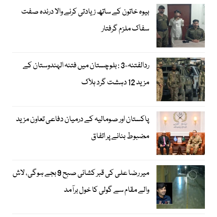
بیوہ خاتون کے ساتھ زیادتی کرنے والا درندہ صفت
سفاک ملزم گرفتار
ردالفتنہ-3 : بلوچستان میں فتنہ الہندوستان کے
مزید 12 دہشت گرد ہلاک
پاکستان اور صومالیہ کے درمیان دفاعی تعاون مزید
مضبوط بنانے پر اتفاق
میر رضا علی کی قبر کشائی صبح 9 بجے ہوگی، لاش
والے مقام سے گولی کا خول برآمد