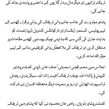
ٹریکٹر ٹرالیوں اور دیگر مال بردار گاڑیوں کے داخلے پر پابندی عائد کی
جائے گی۔
پشاور موٹر وے کی جانب جانے والی ٹریفک کی روانی برقرار رکھنے کے
لیے پولیس، کسٹمز، ایکسائز اور نارکوٹکس کنٹرول ڈیپارٹمنٹ کو
ہدایت جاری کی گئی ہے کہ وہ اپنی چیک پوسٹیں کھلے مقامات پر
منتقل کریں اور ٹریفک کی بلا تعطل روانی کو یقینی بنانے کے لیے
مؤثر اقدامات کریں۔
اجلاس میں ممبر قومی اسمبلی آصف خان، ڈپٹی کمشنر پشاور
کیپٹن (ر) ثناء اللہ، چیف ٹریفک آفیسر زائد اللہ، سیکریٹری ریجنل
ٹرانسپورٹ اتھارٹی ابرار وزیر سمیت دیگر متعلقہ افسران نے شرکت
کی۔
کمشنر پشاور ڈویژن ریاض خان محسود نے کہا کہ پشاور میں ٹریفک