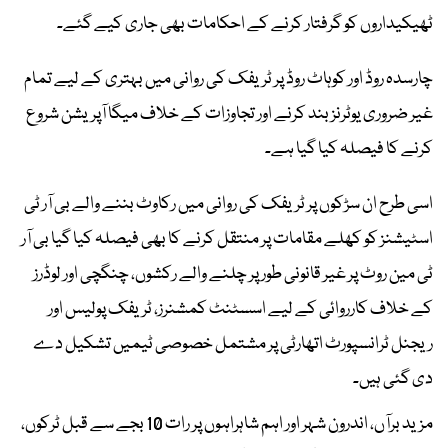
ٹھیکیداروں کو گرفتار کرنے کے احکامات بھی جاری کیے گئے۔
چارسدہ روڈ اور کوہاٹ روڈ پر ٹریفک کی روانی میں بہتری کے لیے تمام
غیر ضروری یوٹرنز بند کرنے اور تجاوزات کے خلاف میگا آپریشن شروع
کرنے کا فیصلہ کیا گیا ہے۔
اسی طرح ان سڑکوں پر ٹریفک کی روانی میں رکاوٹ بننے والے بی آر ٹی
اسٹیشنز کو کھلے مقامات پر منتقل کرنے کا بھی فیصلہ کیا گیا بی آر
ٹی مین روٹ پر غیر قانونی طور پر چلنے والے رکشوں، چنگچی اور لوڈرز
کے خلاف کارروائی کے لیے اسسٹنٹ کمشنرز، ٹریفک پولیس اور
ریجنل ٹرانسپورٹ اتھارٹی پر مشتمل خصوصی ٹیمیں تشکیل دے
دی گئی ہیں۔
مزید برآں، اندرون شہر اور اہم شاہراہوں پر رات 10 بجے سے قبل ٹرکوں،