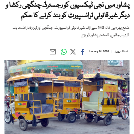
پشاور میں نجی ٹیکسیوں کو رجسٹرڈ، چنگچی رکشا و
دیگر غیرقانونی ٹرانسپورٹ کو بند کرنے کا حکم
ضلع بھر میں قائم 100 سے زائد غیر قانونی ٹرانسپورٹ، چنگچی اور تیز رفتار اڈے بند
کردیے جائیں، کمشنر پشاور ڈویژن
اسٹاف رپورٹر
January 01, 2026