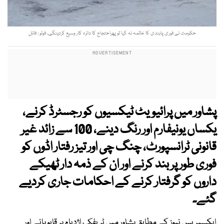
حکومت نے فوری پابندی کا خاتمہ نہ کیا تو پھراحتجاج کا دائرہ کار وسیع کردینگے۔ فوٹو : فائل
پشاور میں پرائیویٹ ٹیکسیوں کو رجسٹرڈ کرنے،
یکساں یونیفارم اور رنگ دینے، 100 سے زائد غیر
قانونی ٹرانسپورٹ، چنگ چی اور تیز رفتار اڈوں کو
فوری طور پر بند کرنے اور ان کے ذمہ دار ٹھیکے
داروں کو گرفتار کرنے کے احکامات جاری کردیے
گئے۔
ایکسپریس نیوز کے مطابق پشاور میں ٹریفک اژدہام پر قابو پانے اور