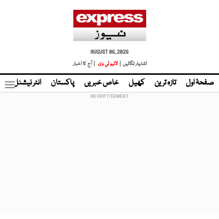
AUGUST 06, 2026
اشتہار لگائیں |
لائیو ٹی وی
| آج کا اخبار
صفحۂ اول
تازہ ترین
کھیل
خاص خبریں
پاکستان
انٹر نیشنل
ٹا