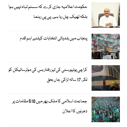
حکومت اعلامیہ جاری کرے کہ سسٹم تباہ نہیں ہوا
بلکہ ٹھیک چل رہا ہے، پی پی رہنما
پنجاب میں بلدیاتی انتخابات کیلئے اہم قدم
کراچی یونیورسٹی کی تیز رفتار بس کی موٹرسائیکل کو
ٹکر، 17 سالہ لڑکی جاں بحق
جماعت اسلامی کا ملک بھر میں 510 مقامات پر
دھرنوں کا اعلان