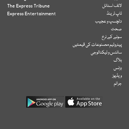
لائف اسٹائل
The Express Tribune
ٹاپ ٹرینڈ
Express Entertainment
دلچسپ و عجیب
صحت
سونے کے نرخ
پیٹرولیم مصنوعات کی قیمتیں
سائنس و ٹیکنالوجی
بلاگ
بزنس
ویڈیوز
جرائم