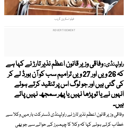
فوٹو: اسکرین گریب
وفاقی وزیر قانون اعظم نذیر تارڑ نے کہا ہے
راولپنڈی:
کہ 26 ویں اور 27 ویں ترامیم سب کو آن بورڈ لے کر
کی گئی ہیں اور جو لوگ اس پر تنقید کرتے ہوئے
انہوں نے یا تو پڑھا نہیں یا پھر سمجھ نہیں پائے
ہیں۔
وفاقی وزیر قانون اعظم نذیر تارڑ نے راولپنڈی ڈسٹرکٹ بار میں وکلا سے
خطاب کرتے ہوئے کہا کہ وکلا کا چیمبرز کے حوالے سے جو بھی