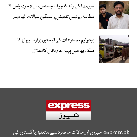
میر رضا کے والد کا چیف جسٹس سے از خود نوٹس کا
مطالبہ، پولیس تفتیش پر سنگین سوالات اٹھا دیے
پیٹرولیم مصنوعات کی قیمتوں پر ٹرانسپورٹرز کا
ملک بھر میں پہیہ جام ہڑتال کا اعلان
express.pk
خبروں اور حالات حاضرہ سے متعلق پاکستان کی