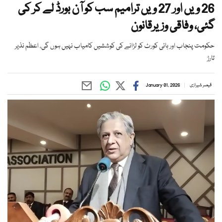
26 ویں اور 27 ویں ترامیم سب کو آن بورڈ لے کر کی
گئی، وفاقی وزیرقانون
حکومت پنجاب اور ہائی کورٹ کو لڑانے کی کوششیں کامیاب نہیں ہوں گی، اعظم نذیر
تارڑ
قیصر شیرازی
January 01, 2026