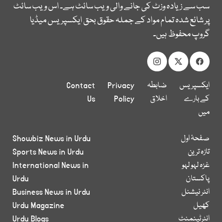
سب سے زیادہ وزٹ کی جانے والی ویب سائٹ ہے۔ اس ویب سائٹ
پر شائع شدہ تمام مواد کے جملہ حقوق بحق ایکسپریس میڈیا
گروپ محفوظ ہیں۔
ایکسپریس
ضابطہ
Privacy
Contact
کے بارے
اخلاق
Policy
Us
میں
صفحۂ اول
Showbiz News in Urdu
تازہ ترین
Sports News in Urdu
غزہ لہو لہو
International News in
پاکستان
Urdu
انٹر نیشنل
Business News in Urdu
کھیل
Urdu Magazine
انٹرٹینمنٹ
Urdu Blogs