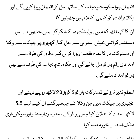
نقصان ہوا حکومت پنجاب کے ساتھ مل کر نقصان پورا کریں گے اور
وکلا برادری کو کبھی اکیلا نہیں چھوڑوں گا۔
ان کا کہنا تھا کہ میں راولپنڈی بار کا شکر گزار ہوں جنہوں نے اس
مسئلے کو اتنی خوش اسلوبی سے حل کیا، کچہری پراجیکٹ سے وکلا
اور ڈسٹرکٹ بار کا تمام نقصان پورا کریں گے، وفاق کی طرف سے
امدادی رقم بار کو مل جائے گی اور حکومت پنجاب کی طرف سے بھی
بار کو امداد ملے گی۔
اعظم نذیر تارڑ نے ڈسٹرکٹ بار کو 3 کروڑ 20 لاکھ روپے دینے اور
کچہری پراجیکٹ میں جن وکلا کے چیمبر گئے ان کیے لیے 5،5
لاکھ امداد کا اعلان کیا جس پر بار کے صدر سردار منظر اور سیکریٹری
ملک اسد نے خیر مقدم کیا۔