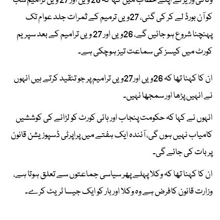
وفاقی وزیر نے اپنے خطاب میں کہا کہ 26 ویں اور 27 ویں ترامیم سب
کو آن بورڈ لے کر کی گئی، 27ویں ترمیم کے ثمرات جلد عوام تک
پہنچنا شروع ہو جائیں گے، 26ویں اور 27 ویں ترامیم کے بعد سپریم
کورٹ میں کیسز کی سماعت تیز ہوچکی ہے۔
ان کا کہنا تھا کہ 26ویں اور27ویں ترامیم پر جو تنقید کرتے ہیں انہوں
نے انہیں پڑھا اور سمجھا نہیں۔
انہوں نے کہا کہ حکومت پنجاب اور ہائی کورٹ کو لڑانے کی کوششیں
کامیاب نہیں ہوں گی، آئندہ ایک ہفتے میں پراپرٹی ڈسپوزیشن قانون
پر بات کی جائے گی۔
ان کا کہنا تھا کہ وکلا پہلے پھر سیاسی جماعتوں سے تعلق ہوتا ہے،
وزارت قانون کافرض ہے وہ وکلا اور بار کو ایک جیسا ٹریٹ کرے۔