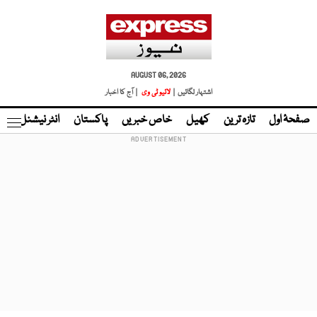
AUGUST 06, 2026
اشتہار لگائیں |
لائیو ٹی وی
| آج کا اخبار
صفحۂ اول
تازہ ترین
کھیل
خاص خبریں
پاکستان
انٹر نیشنل
ٹا