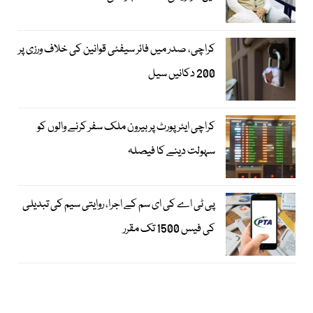
کراچی، صدر میں فائر سیفٹی قوانین کی خلاف ورزی پر
200 دکانیں سیل
کراچی ایئرپورٹ پر بیرون ملک سفر کرنے والوں کو
سہولت دینے کا فیصلہ
پی ٹی اے کی ای سم کے اجرا، روایتی سیم کی تبدیلی
کی فیس 1500 تک مقرر