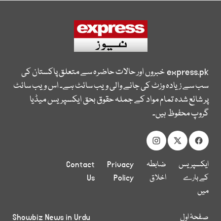
express.pk
خبروں اور حالات حاضرہ سے متعلق پاکستان کی
سب سے زیادہ وزٹ کی جانے والی ویب سائٹ ہے۔ اس ویب سائٹ
پر شائع شدہ تمام مواد کے جملہ حقوق بحق ایکسپریس میڈیا
گروپ محفوظ ہیں۔
ایکسپریس
ضابطہ
Privacy
Contact
کے بارے
اخلاق
Policy
Us
میں
صفحۂ اول
Showbiz News in Urdu