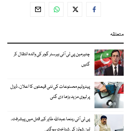
متعلقہ
چئیرمین پی ٹی آئی بیرسٹر گوہر کی والدہ انتقال کر
گئیں
پیٹرولیم مصنوعات کی نئی قیمتوں کا اعلان، ڈیزل
پر لیوی مزید بڑھا دی گئی
پی ٹی آئی رہنما عبداللہ طایر کے قتل میں پیشرفت،
تین شوٹرز کی شناخت ہوگئی