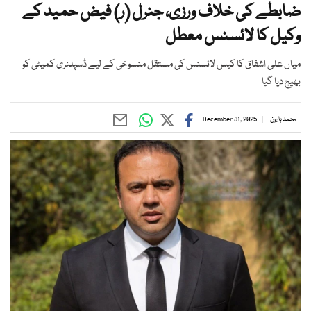
ضابطے کی خلاف ورزی، جنرل (ر) فیض حمید کے
وکیل کا لائسنس معطل
میاں علی اشفاق کا کیس لائسنس کی مستقل منسوخی کے لیے ڈسپلنری کمیٹی کو
بھیج دیا گیا
محمد ہارون
December 31, 2025