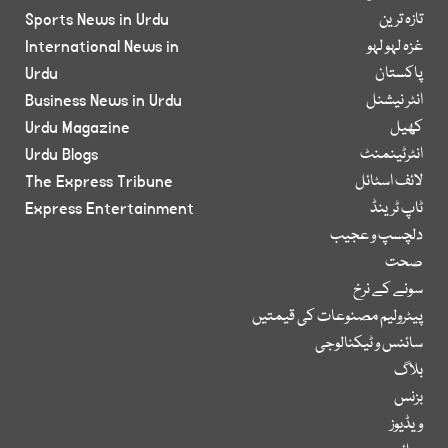
تازہ ترین
Sports News in Urdu
غزہ لہو لہو
International News in
پاکستان
Urdu
انٹر نیشنل
Business News in Urdu
کھیل
Urdu Magazine
انٹرٹینمنٹ
Urdu Blogs
لائف اسٹائل
The Express Tribune
ٹاپ ٹرینڈ
Express Entertainment
دلچسپ و عجیب
صحت
سونے کے نرخ
پیٹرولیم مصنوعات کی قیمتیں
سائنس و ٹیکنالوجی
بلاگ
بزنس
ویڈیوز