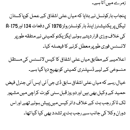
زمرے میں آتا ہے۔
پنجاب بارکونسل نے بتایا کہ میاں علی اشفاق کے عمل کو پاکستان
لیگل پریکٹیشنرز اینڈ بار کونسلز رولز 1976 کی دفعات 134 اور 175-A
کی خلاف ورزی قرار دیتے ہوئے ایگزیکٹو کمیٹی نے متفقہ طور پر
لائسنس فوری طور پر معطل کرنے کا فیصلہ کیا۔
اعلامیے کے مطابق میاں علی اشفاق کا کیس لائسنس کی مستقل
منسوخی کے لیے ڈسپلنری کمیٹی کو بھیج دیا گیا ہے۔
خیال رہے کہ میاں علی اشفاق سابق ڈی جی آئی ایس آئی جنرل فیض
حمید کے وکیل بھی ہیں اور دو روز قبل سٹی کورٹ کراچی میں مشہور
ٹک ٹاکر رجب بٹ کے خلاف دائر کیس میں پیش ہوئے تھے اور اس
دوران وکلا کی جانب سے رجب بٹ پر تشدد بھی کیا گیا تھا۔