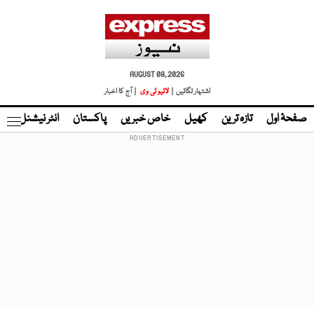
AUGUST 08, 2026
اشتہار لگائیں |
لائیو ٹی وی
| آج کا اخبار
صفحۂ اول
تازہ ترین
کھیل
خاص خبریں
پاکستان
انٹر نیشنل
ٹا