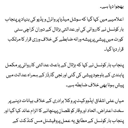
بھجوا دیا ہے۔
اعلامیے میں کہا گیا کہ سوشل میڈیا پر وائرل ویڈیو کی بنیاد پر پنجاب
بار کونسل نے کارروائی کی اور عدالتی ہڑتال کے دوران کراچی سٹی
کورٹ میں پیشی پر پیشہ ورانہ ضابطے کی خلاف ورزی قرار کا مرتکب
قرار دیا گیا۔
پنجاب بار کونسل نے کہا کہ ہڑتال کے باعث عدالتی کارروائی پر مکمل
پابندی کے باوجود پیشی کی گئی اور نجی گارڈز کے ہمراہ عدالت میں
پیش ہونا بھی خلاف ضابطہ ہے۔
میاں علی اشفاق ایڈووکیٹ پر وکلا برادری کے خلاف بیانات دینے پر
سخت اعتراض، اتحاد اور وقار کو نقصان پہنچانے کا الزام عائد کیا گیا اور
پنجاب بار کونسل کے مطابق یہ عمل پروفیشنل مس کنڈکٹ کے