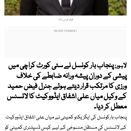
فوٹو: فیس بک
پنجاب بار کونسل نے سٹی کورٹ کراچی میں
لاہور:
پیشی کے دوران پیشہ ورانہ ضابطے کی خلاف
ورزی کا مرتکب قرار دیتے ہوئے جنرل فیض حمید
کے وکیل میاں علی اشفاق ایڈووکیٹ کا لائسنس
معطل کر دیا۔
پنجاب بارکونسل کی ایگزیکٹو کمیٹی نے میاں علی اشفاق ایڈووکیٹ
کے لائسنس کی مستقل منسوخی کے لیے کیس ڈسپلنری کمیٹی کو