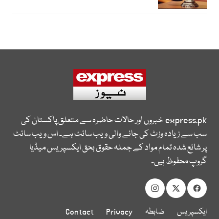
express.pk
خبروں اور حالات حاضرہ سے متعلق پاکستان کی
سب سے زیادہ وزٹ کی جانے والی ویب سائٹ ہے۔ اس ویب سائٹ
پر شائع شدہ تمام مواد کے جملہ حقوق بحق ایکسپریس میڈیا
گروپ محفوظ ہیں۔
ایکسپریس
ضابطہ
Privacy
Contact