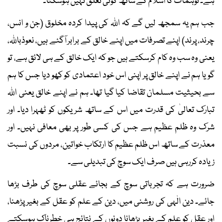
ہے۔ توہمات کا اسلام کے ساتھ کوئی تعلق نہیں ہوسکتا۔
جب ہم یہ سمجھ لیں گے کہ اللہ کی پیدا کردہ مخلوق (جن و انس،
چرند، پرند) اپنے تصرفات میں اپنے خالق کے برابر آگئے ہیں، نعوذباللہ،
یعنی وہ سب وہ کام کرسکتے ہیں جو کہ ایک خالق کے ہی لائق ہے، تو
گویا ہم نے اپنے خالق پر اپنی اس خود اعتمادی کو کھو دیا جس کا ہم
سے بحیثیت مسلمان تقاضا کیا گیا تھا۔ ہم نے اپنے خالق یعنی اللہ
تبارک تعالیٰ کی قدرت میں اس کے ساتھ شریکوں کو ٹھہرا دیا۔ اور
شرک وہ ظلم عظیم ہے جس کی کسی طور پر بھی معافی نہیں۔ اور
معذرت کے ساتھ اس ظلم عظیم کا ارتکاب خواتین، مردوں کی نسبت
زیادہ کررہی ہیں صرف ایک سوچ کی تبدیلی سے۔
ضرورت ہے کہ تجرباتی سوچ کے بجائے عقلی سوچ کی طرف بڑھا
جائے۔ دین الٰہی کی روشنی میں، دین کے علم کو عقل کے بغیر پڑھنا،
اور عقل کو علم کے بغیر بڑھانا دونوں کے نتائج ہی خطرناک ہوسکتے