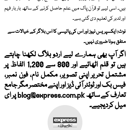
ہیں۔ اسی لیے تو قرآن پاک میں علم حاصل کرنے کے ساتھ بار بار فہم
اور تدبر کی تعلیم دی گئی ہے۔
نوٹ: ایکسپریس نیوز اور اس کی پالیسی کا اس بلاگر کے خیالات سے
متفق ہونا ضروری نہیں۔
اگر آپ بھی ہمارے لیے اردو بلاگ لکھنا چاہتے
ہیں تو قلم اٹھائیے اور 800 سے 1,200 الفاظ پر
مشتمل تحریر اپنی تصویر، مکمل نام، فون نمبر،
فیس بک اور ٹوئٹر آئی ڈیز اور اپنے مختصر مگر جامع
تعارف کے ساتھ
blog@express.com.pk
پر ای
میل کردیجیے۔
تحریر کردہ