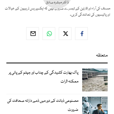
ڈاکٹر مبشرہ صادق
مصنف کی آراء اور قارئین کے تبصرے ضروری نہیں کہ ایکسپریس ٹریبیون کے خیالات
اور پالیسیوں کی نمائندگی کریں۔
متعلقہ
پاک بھارت کشیدگی کے چناب اور جہلم کے پانی پر
ممکنہ اثرات
مصنوعی ذہانت کے دور میں ذمے دارانہ صحافت کی
ضرورت