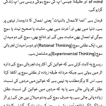
of mind اور حقیقتاً جیسی آپ کی سوچ ہوگی ویسی ہی آپ زندگی
گزارو گے۔
فرمان ہے ’’انما الاعمال بالنیات‘‘ یعنی اعمال کا دارومدار نیتوں پر
ہے۔ دنیا میں بھی اور آخرت میں بھی۔ مثبت یا صحیح نیت یا سوچ
ہوگی تو اعمال بھی مثبت ہوں گے اور نتائج بھی۔ سوچ کے دو میدان
ہیں۔ ایک عقلی سوچ (Rational Thinking) اور دوسرا میدان تجرباتی
سوچ (Experimental Thinking) پر مشتمل ہے۔
ریسرچ یہ ثابت کرتی ہے کہ خواتین کی اکثریت تجرباتی سوچ کے دائرہ
اثر میں ہوتی ہے جبکہ مردانہ طبقہ زیادہ تر عقلی سوچ پر اکتفا کرتا
ہے۔ اس کا ہرگز مطلب یہ نہیں ہے کہ خواتین میں مردوں کی نسبت
عقل کم پائی جاتی ہے یا یہ کہ مردوں میں خواتین کی نسبت عقل
زیادہ پائی جاتی ہے۔ یہ صرف سوچ کے وہ دو میلان ہیں جن کے زیر اثر
دو الگ الگ نتائج برآمد ہوتے ہیں، جن کی بنا پر زندگی گزارنے کا دائرہ