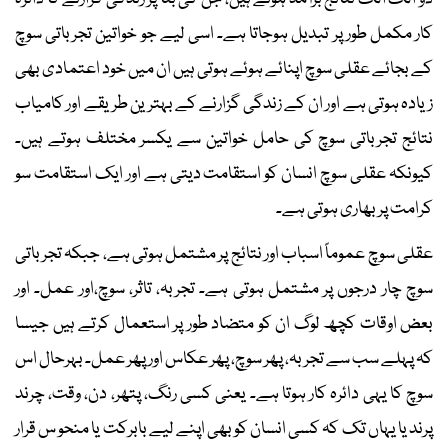
کار مکمل طور پر تبدیل ہوجاتا ہے۔ اسی لیے جو خواتین تجرباتی سوچ
کے بجائے عقلی سوچ اپنائے ہوئے ہوتی ہیں ان میں خود اعتمادی بھی
زیادہ ہوتی ہے اور ان کے زندگی گزارنے کے بہترین طریقے اور کامیاب
نتائج تجرباتی سوچ کی حامل خواتین سے یکسر مختلف ہوتے ہیں۔
کیونکہ عقلی سوچ انسان کو استقامت دیتی ہے اور ایک استقامت سو
کرامت پر بھاری ہوتی ہے۔
عقلی سوچ عموماً اسباب اور نتائج پر مشتمل ہوتی ہے، جبکہ تجرباتی
سوچ چار درجوں پر مشتمل ہوتی ہے۔ تجربہ، تاثر، سوچ،اور عمل۔ اور
بعض اوقات کچھ لوگ ان کو متضاد طور پر استعمال کرتے ہیں جیسا
کہ پہلے سب سے تجربہ، پھر سوچ، پھر عکاس اور پھر عمل۔ بہرحال اس
سوچ کا یہی دائرہ کار ہوتا ہے۔ یعنی کسی رنگ، پتھر، دن، وقت، چرند
پرند یا یہاں تک کہ کسی انسان کو بھی اپنے لیے بابرکت یا منحو س قرار