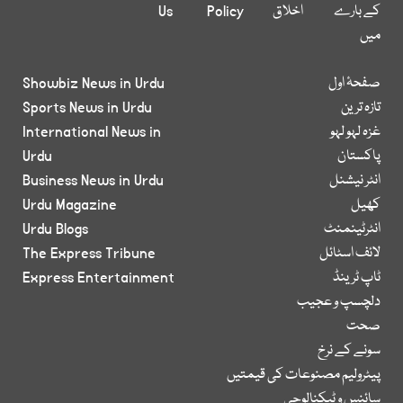
کے بارے
اخلاق
Policy
Us
میں
صفحۂ اول
Showbiz News in Urdu
تازہ ترین
Sports News in Urdu
غزہ لہو لہو
International News in
پاکستان
Urdu
انٹر نیشنل
Business News in Urdu
کھیل
Urdu Magazine
انٹرٹینمنٹ
Urdu Blogs
لائف اسٹائل
The Express Tribune
ٹاپ ٹرینڈ
Express Entertainment
دلچسپ و عجیب
صحت
سونے کے نرخ
پیٹرولیم مصنوعات کی قیمتیں
سائنس و ٹیکنالوجی