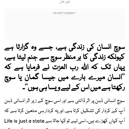
فوٹو : فائل
سوچ انسان کی زندگی ہے، جسے وہ گزارتا ہے
کیونکہ زندگی کا ہر منظر سوچ سے جنم لیتا ہے،
یہاں تک کہ اللہ رب العزت نے فرمایا ہے کہ
’’انسان میرے بارے میں جیسا گمان یا سوچ
رکھتا ہے میں اس کے لیے ویسا ہی ہوں‘‘۔
سوچ انسانی ذہن پر اثر ڈالتی ہے اور اسی سوچ کے زیر اثر انسانی ذہن
آپ کے کردار کی تشکیل کرتا ہے، اور یہ کردار ہی متعین کرتا ہے کہ
آپ کہاں کھڑے ہیں۔ اسی لیے تو کہا جاتا ہے Life is just a state