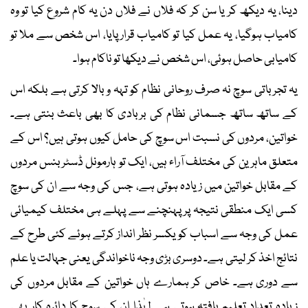
دینا، یہ دیکھ کر یا سن کر کہ فلاں نے فلاں دن یہ کام شروع کیا تو وہ
کامیاب ہوگیا، یہ عمل کیا تو کامیاب قرار پایا، اس شخص سے ملا تو
کامیابی حاصل ہوئی، اس شخص نے دیکھا تو ناکام ہوا۔
یہ تجرباتی سوچ نہ صرف روحانی نظام کو تہہ و بالا کرتی ہے بلکہ اس
کے ساتھ ساتھ جسمانی نظام کی بربادی کا بھی باعث بنتی ہے۔
خواتین، مردوں کی نسبت اس سوچ کی حامل کیوں ہوتی ہیں؟ اس کے
متعلق ماہرین کی مختلف آراء ہیں، ایک تو ہارمونل ڈسٹربنس مردوں
کے مقابل خواتین میں زیادہ ہوتی ہے، جس کی وجہ سے ان کی سوچ
کسی ایک منطقی نتیجہ پر پہنچنے سے پہلے ہی مختلف کیمیائی
عمل کی وجہ سے اسباب کو یکسر نظر انداز کرتے ہوئے کئی طرح کے
نتائج اخذ کر لیتی ہے۔ دوسری بڑی وجہ ناخواندگی یعنی جہالت یا علم
سے دوری ہے۔ خاص کر ہمارے ہاں خواتین کے مقابل مردوں کی
زیادہ تعداد تعلیم یافتہ ہوتی ہے لہٰذا ان کی سوچ کا دائرہ کار بھی