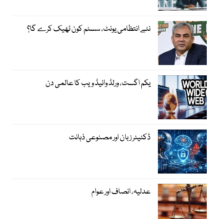
نئے انتظامی یونٹ، سسٹم کون ٹھیک کرے گا؟
یکم اگست، ورلڈ وائیڈ ویب کا عالمی دن
ڈکٹیٹر زبان اور مصنوعی ذہانت
عدلیہ، انصاف اور عوام