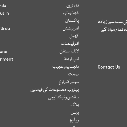
تازہ ترین
rdu
غزہ لہو لہو
ws in
پاکستان
کی سب سے زیادہ
انٹر نیشنل
 Urdu
 تمام مواد کے
کھیل
انٹرٹینمنٹ
لائف اسٹائل
bune
ٹاپ ٹرینڈ
inment
دلچسپ و عجیب
Contact Us
صحت
سونے کے نرخ
پیٹرولیم مصنوعات کی قیمتیں
سائنس و ٹیکنالوجی
بلاگ
بزنس
ویڈیوز