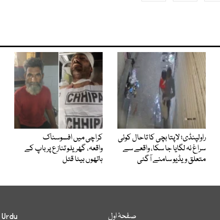
راولپنڈی؛ لاپتا بچی کا تاحال کوئی
کراچی میں افسوسناک
سراغ نہ لگایا جا سکا، واقعے سے
واقعہ، گھریلو تنازع پر باپ کے
متعلق ویڈیو سامنے آگئی
ہاتھوں بیٹا قتل
صفحۂ اول
 Urdu