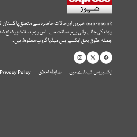
express.pk
خبروں اور حالات حاضرہ سے متعلق پاکستان 
وزٹ کی جانے والی ویب سائٹ ہے۔ اس ویب سائٹ پر شائع شدہ
جملہ حقوق بحق ایکسپریس میڈیا گروپ محفوظ ہیں۔
ایکسپریس کے بارے میں
ضابطہ اخلاق
Privacy Policy