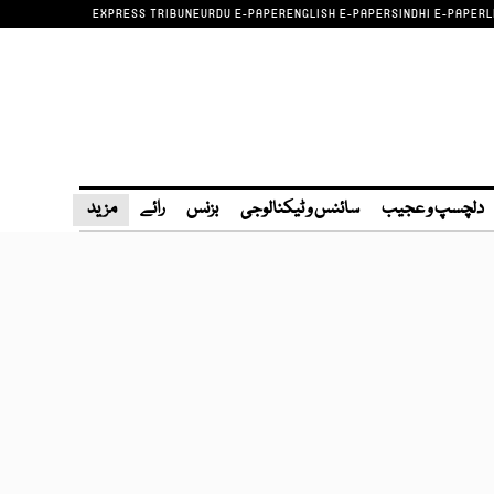
EXPRESS TRIBUNE
URDU E-PAPER
ENGLISH E-PAPER
SINDHI E-PAPER
L
دلچسپ و عجیب
سائنس و ٹیکنالوجی
بزنس
رائے
مزید