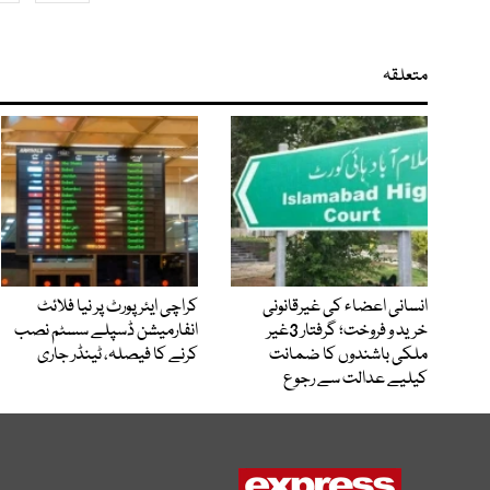
متعلقہ
انسانی اعضاء کی غیرقانونی
کراچی ایئرپورٹ پر نیا فلائٹ
خرید و فروخت؛ گرفتار 3غیر
انفارمیشن ڈسپلے سسٹم نصب
ملکی باشندوں کا ضمانت
کرنے کا فیصلہ، ٹینڈر جاری
کیلیے عدالت سے رجوع