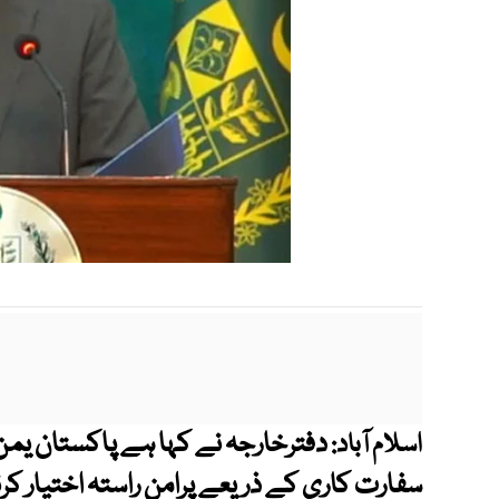
دفترخارجہ نے کہا ہے پاکستان یمن
اسلام آباد:
سفارت کاری کے ذریعے پرامن راستہ اختیار کر