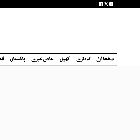
صفحۂ اول
تازہ ترین
کھیل
خاص خبریں
پاکستان
انٹ