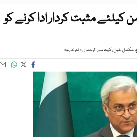
ن کیلئے مثبت کردار ادا کرنے کو
ر مکمل یقین رکھتا ہے، ترجمان دفترخارجہ