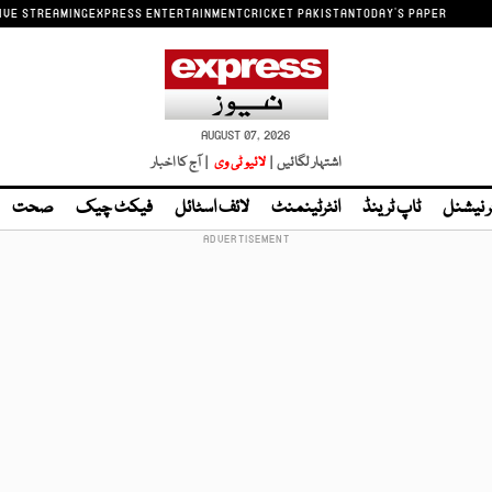
IVE STREAMING
EXPRESS ENTERTAINMENT
CRICKET PAKISTAN
TODAY'S PAPER
AUGUST 07, 2026
اشتہار لگائیں |
لائیو ٹی وی
| آج کا اخبار
ر نیشنل
ٹاپ ٹرینڈ
انٹرٹینمنٹ
لائف اسٹائل
فیکٹ چیک
صحت