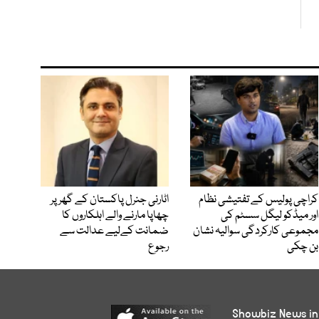
کراچی پولیس کے تفتیشی نظام
اٹارنی جنرل پاکستان کے گھر پر
اور میڈکو لیگل سسٹم کی
چھاپا مارنے والے اہلکاروں کا
مجموعی کارکردگی سوالیہ نشان
ضمانت کےلیے عدالت سے
بن چکی
رجوع
Showbiz News in