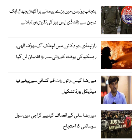
پنجاب پولیس میں بڑے پیمانے پر اکھاڑ پچھاڑ، ایک
درجن سے زائد ڈی ایس پیز کی تقرری اور تبادلے
راولپنڈی، دو دکانوں میں اچانک آگ بھڑک اٹھی،
ریسکیو کی بروقت کارروائی سے بڑا نقصان ٹل گیا
میر رضا کیس، راتوں رات قبر کشائی سے پہلے نیا
میڈیکل بورڈ تشکیل
میر رضا علی کے انصاف کیلیے کراچی میں سول
سوسائٹی کا احتجاج