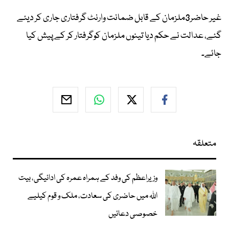
غیر حاضر3ملزمان کے قابل ضمانت وارنٹ گرفتاری جاری کر دیئے
گئے، عدالت نے حکم دیا تینوں ملزمان کوگرفتار کر کے پیش کیا
جائے۔
متعلقہ
وزیراعظم کی وفد کے ہمراہ عمرہ کی ادائیگی، بیت
اللہ میں حاضری کی سعادت، ملک و قوم کیلیے
خصوصی دعائیں