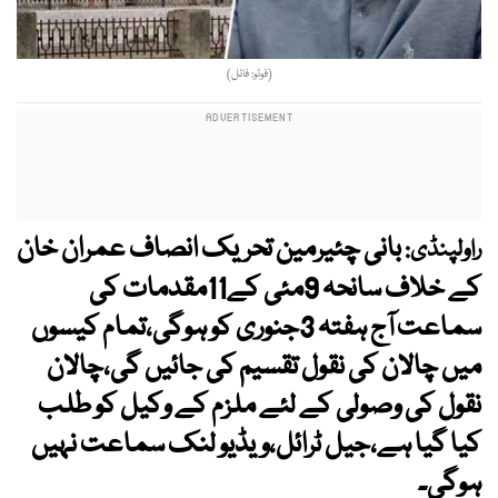
(فوٹو: فائل)
بانی چئیرمین تحریک انصاف عمران خان
راولپنڈی:
کے خلاف سانحہ 9مئی کے11مقدمات کی
سماعت آج ہفتہ 3جنوری کو ہوگی،تمام کیسوں
میں چالان کی نقول تقسیم کی جائیں گی،چالان
نقول کی وصولی کے لئے ملزم کے وکیل کو طلب
کیا گیا ہے،جیل ٹرائل،ویڈیو لنک سماعت نہیں
ہوگی۔