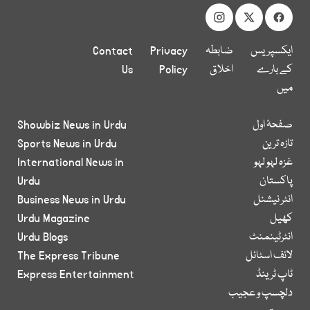
ایکسپریس
ضابطہ
Privacy
Contact
کے بارے
اخلاق
Policy
Us
میں
صفحۂ اول
Showbiz News in Urdu
تازہ ترین
Sports News in Urdu
غزہ لہو لہو
International News in
پاکستان
Urdu
انٹر نیشنل
Business News in Urdu
کھیل
Urdu Magazine
انٹرٹینمنٹ
Urdu Blogs
لائف اسٹائل
The Express Tribune
ٹاپ ٹرینڈ
Express Entertainment
دلچسپ و عجیب