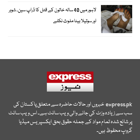
لاہور میں 40 سالہ خاتون کے قتل کا ڈراپ سین، شوہر
اور سوتیلا بیٹا ملوث نکلے
express.pk
خبروں اور حالات حاضرہ سے متعلق پاکستان کی
سب سے زیادہ وزٹ کی جانے والی ویب سائٹ ہے۔ اس ویب سائٹ
پر شائع شدہ تمام مواد کے جملہ حقوق بحق ایکسپریس میڈیا
گروپ محفوظ ہیں۔