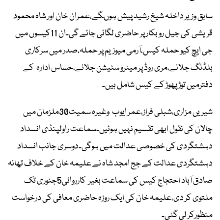
سابق وزیر داخلہ شیخ رشید پیش ہوںگے،عمران خان اور شاہ محمود
قریشی کی جیل روبکار پر حاضری لگائی جائے گی۔ان 11کیسوں میں
جی ایچ کیو حملہ کیس،آرمی میوزیم پر حملہ،صدر میں سرکاری
بلڈنگ جلانے،مری روڈ پر میٹرو سٹیشن جلانے،حساس ادارہ کے
دفترمیں توڑ پھوڑ کے کیس شامل ہیں۔
شیریں مزاری،شبلی فراز،عمر ایوب وغیرہ سمیت30ملزمان میں
چالان کی نقول ابھی تقسیم نہیں ہوئیں۔سماعت راولپنڈی انسداد
دہشتگردی کی خصوصی عدالت میں ہوگی۔دوسری جانب انسداد
دہشتگردی عدالت کے جج امجد شاہ نے علیمہ خان کے خلاف تھانہ
صادق آباد احتجاج کیس کی سماعت بغیر کارروائی5جنوری تک
ملتوی کر دی،علیمہ خان کی ایک روزہ حاضری معافی کی درخواست
منظورکر لی گئی۔