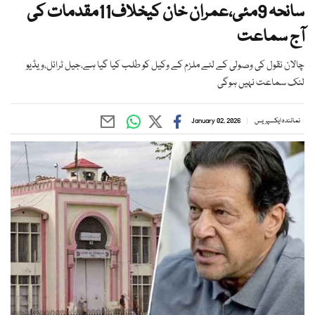
سانحہ 9مئی،عمران خان کیخلاف11مقدمات کی
آج سماعت
چالان نقول کی وصولی کے لئے ملزم کے وکیل کو طلب کیا گیا ہے،جیل ٹرائل،ویڈیو
لنک سماعت نہیں ہوگی
نمائندہ ایکسپریس
January 02, 2026