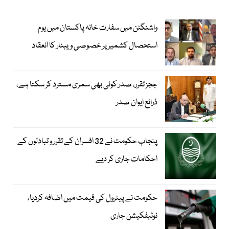
واشنگٹن میں سفارت خانہ پاکستان میں یوم
استحصال کشمیر پر خصوصی ویبنار کا انعقاد
ججز تقرر، صدر کوئی بھی سمری مسترد کر سکتا ہے،
ذرائع ایوان صدر
پنجاب حکومت نے 32 افسران کے تقرر و تبادلوں کے
احکامات جاری کر دیے
حکومت نے پیٹرول کی قیمت میں اضافہ کردیا،
نوٹیفکیشن جاری