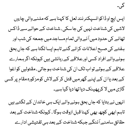
گی۔
ایس ایچ او ڈاکو انسپکٹر نند لعل کا کہنا ہے کہ ملنے والی چاروں
لاشیں کی شناخت نہیں کی جا سکی ، شناخت کے حوالے سے ڈاکس
تھانے کی حدود میں آنے والی تمام مساجد میں جمعہ کی شب اور
ہفتے کی صبح اعلانات کرائے گئے تاہم ایسا لگتا ہے کہ جاں بحق
ہونے والے افراد کسی اور علاقے کے رہائشی ہیں کیونکہ اگر ہمارے
علاقے کے ہوتے تو اب تک ان کی شناخت ہو جاتی ، مقتولیں کو اغوا
کے بعد یا ان کے اپنے گھر میں قتل کر کے لاش کو مزکورہ مقام پر کسی
گاڑی میں لا کر پھینک دیا تھا دیا گیا ہے۔
انہوں نے بتایا کہ جاں بحق ہونے والے ایک ہی خاندان کے لگتے ہیں
تاہم ابھی کچھ بھی کہنا قبل ازوقت ہوگا ، کیونکہ شناخت کے بعد
حقائق سامنے آئنگے جبکہ شناخت کے بعد ہی تفتیشی ادارے