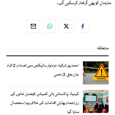
ملزمان کو بھی گرفتار کرسکیں گے۔
متعلقہ
احمد پور شرقیہ، دو موٹر سائیکلوں میں تصادم، 2 افراد
جاں بحق، 3 زخمی
کینیڈا، پاکستانی ہائی کمیشن، قونصل خانوں کے
زیر اہتمام بھارتی اقدامات کے خلاف یوم استحصال
منایا گیا