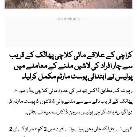
کراچی کے علاقے مائی کلاچی پھاٹک کے قریب
سے چار افراد کی لاشیں ملنے کے معاملے میں
پولیس نے ابتدائی پوسٹ مارٹم مکمل کرلیا۔
رپورٹ کے مطابق ڈاکس تھانے کی حدود مائی کلاچی روڈ ریلوے
پھاٹک کے قریب نالے سے سے ملنے والی 4 لاشوں کا پوسٹ مارٹم کر
دیا گیا، یہ بات کراچی پولیس سرجن ڈاکٹر سمعیہ نے بتائی۔
انہوں نے بتایا کہ جاں بحق ہونے والے افراد میں 2 کم عمر لڑ کے اور 2