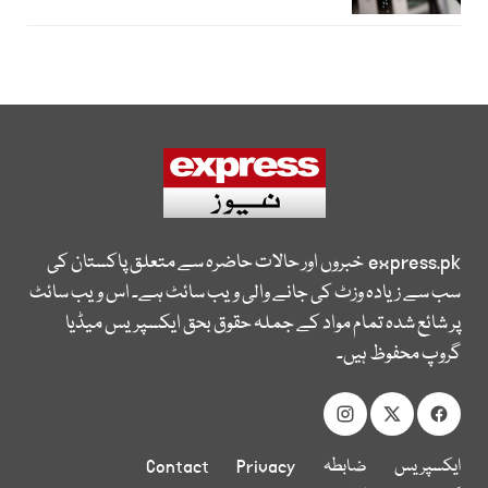
express.pk
خبروں اور حالات حاضرہ سے متعلق پاکستان کی
سب سے زیادہ وزٹ کی جانے والی ویب سائٹ ہے۔ اس ویب سائٹ
پر شائع شدہ تمام مواد کے جملہ حقوق بحق ایکسپریس میڈیا
گروپ محفوظ ہیں۔
ایکسپریس
ضابطہ
Privacy
Contact