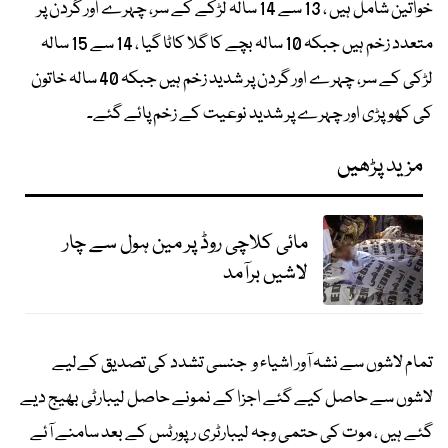
خواتین شامل ہیں ، 13 سے 14 سالہ لڑکے کے سر، چہرے اور گردن پر
متعدد زخم ہیں جبکہ 10 سالہ بچے کا گلا کاٹا گیا ، 14 سے 15 سالہ
لڑکی کے سر، چہرے اور گردن پر شدید زخم ہیں جبکہ 40 سالہ خاتون
کی کھوپڑی اور چہرے پر شدید نوعیت کے زخم پائے گئے۔
مزید پڑھیں
مائی کلاچی روڈ پر مین ہول سے چار
لاشیں برآمد
تمام لاشوں سے نشہ آور اشیاء و جنسی تشدد کی تصدیق کےلیے
لاشوں سے حاصل کیے گئے اجزا کے نمونے حاصل لیبارٹی بھیج دیے
گئے ہیں ، موت کی حتمی وجہ لیبارٹری رپورٹس کے بعد سامنے آئے