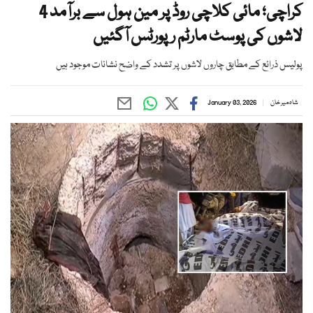
کراچی؛ مائی کلاچی روڈ پر مین ہول سے برآمد 4
لاشوں کی پوسٹ مارٹم رپورٹس آگئیں
پولیس ذرائع کے مطابق چاروں لاشوں پر تشدد کے واضح نشانات موجود ہیں
شاہ میر خان
January 03, 2026