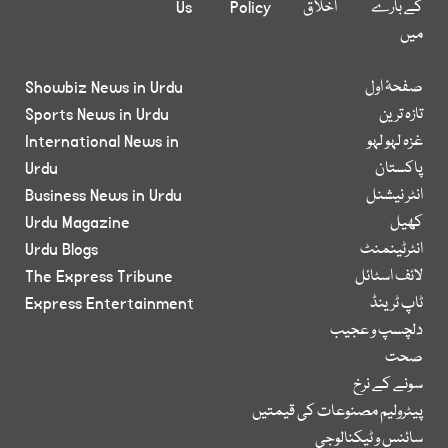
کے بارے
اخلاق
Policy
Us
میں
صفحۂ اول
Showbiz News in Urdu
تازہ ترین
Sports News in Urdu
غزہ لہو لہو
International News in
پاکستان
Urdu
انٹر نیشنل
Business News in Urdu
کھیل
Urdu Magazine
انٹرٹینمنٹ
Urdu Blogs
لائف اسٹائل
The Express Tribune
ٹاپ ٹرینڈ
Express Entertainment
دلچسپ و عجیب
صحت
سونے کے نرخ
پیٹرولیم مصنوعات کی قیمتیں
سائنس و ٹیکنالوجی