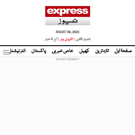
AUGUST 06, 2026
اشتہار لگائیں |
لائیو ٹی وی
| آج کا اخبار
صفحۂ اول
تازہ ترین
کھیل
خاص خبریں
پاکستان
انٹر نیشنل
ٹا