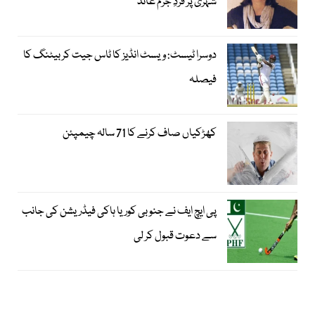
شہری پر فردِ جرم عائد
دوسرا ٹیسٹ: ویسٹ انڈیز کا ٹاس جیت کر بیٹنگ کا
فیصلہ
کھڑکیاں صاف کرنے کا 71 سالہ چیمپئن
پی ایچ ایف نے جنوبی کوریا ہاکی فیڈریشن کی جانب
سے دعوت قبول کر لی