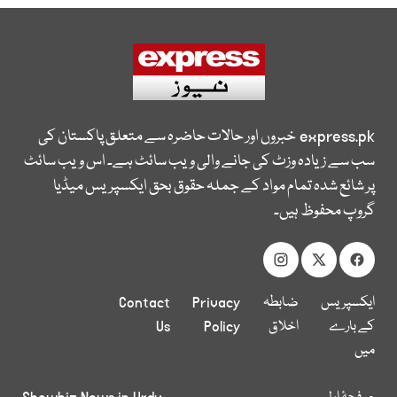
express.pk
خبروں اور حالات حاضرہ سے متعلق پاکستان کی
سب سے زیادہ وزٹ کی جانے والی ویب سائٹ ہے۔ اس ویب سائٹ
پر شائع شدہ تمام مواد کے جملہ حقوق بحق ایکسپریس میڈیا
گروپ محفوظ ہیں۔
ایکسپریس
ضابطہ
Privacy
Contact
کے بارے
اخلاق
Policy
Us
میں