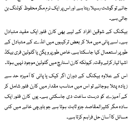
جائے تو گوشت رسیلا رہتا ہے اور اس پر ایک نرم مگر محفوظ کوٹنگ بن
جاتی ہے۔
بیکنگ کے شوقین افراد کے لیے بھی کارن فلور ایک مفید متبادل
ہے۔ اسے پانی میں ملا کر بعض ترکیبوں میں انڈے کے متبادل کے
طور پر استعمال کیا جاسکتا ہے، خاص طور پر ویگن یا گلوٹین فری بیکڈ
اشیا تیار کرتے وقت، کیونکہ کارن اسٹارچ میں گلوٹین موجود نہیں ہوتا۔
اس کے علاوہ بیکنگ کے دوران اگر کیک یا پائی کا آمیزہ حد سے
زیادہ پتلا ہوجائے تو اس میں مناسب مقدار میں کارن فلور شامل کر
کے آمیزے کو درست ساخت دی جاسکتی ہے۔ یوں کارن فلور ایک
سادہ مگر کثیرالمقاصد جزو ثابت ہوتا ہے جو باورچی خانے میں کئی
مسائل کا آسان حل فراہم کرتا ہے۔