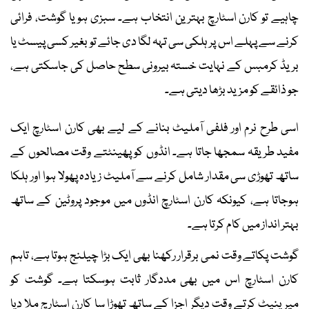
چاہیے تو کارن اسٹارچ بہترین انتخاب ہے۔ سبزی ہو یا گوشت، فرائی
کرنے سے پہلے اس پر ہلکی سی تہہ لگا دی جائے تو بغیر کسی پیسٹ یا
بریڈ کرمبس کے نہایت خستہ بیرونی سطح حاصل کی جاسکتی ہے،
جو ذائقے کو مزید بڑھا دیتی ہے۔
اسی طرح نرم اور فلفی آملیٹ بنانے کے لیے بھی کارن اسٹارچ ایک
مفید طریقہ سمجھا جاتا ہے۔ انڈوں کو پھینٹتے وقت مصالحوں کے
ساتھ تھوڑی سی مقدار شامل کرنے سے آملیٹ زیادہ پھولا ہوا اور ہلکا
ہوجاتا ہے، کیونکہ کارن اسٹارچ انڈوں میں موجود پروٹین کے ساتھ
بہتر انداز میں کام کرتا ہے۔
گوشت پکاتے وقت نمی برقرار رکھنا بھی ایک بڑا چیلنج ہوتا ہے، تاہم
کارن اسٹارچ اس میں بھی مددگار ثابت ہوسکتا ہے۔ گوشت کو
میرینیٹ کرتے وقت دیگر اجزا کے ساتھ تھوڑا سا کارن اسٹارچ ملا دیا