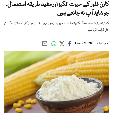
کارن فلور کے حیرت انگیز اور مفید طریقہ استعمال،
جو شاید آپ نہ جانتے ہوں
کارن فلور ایک سادہ مگر کثیرالمقاصد جزو ہے جو باورچی خانے میں کئی مسائل کا آسان
حل فراہم کرتا ہے
ویب ڈیسک
January 03, 2026