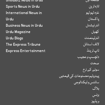
صفحۂ اول
Showbiz News in Urdu
تازہ ترین
Sports News in Urdu
غزہ لہو لہو
International News in
پاکستان
Urdu
انٹر نیشنل
Business News in Urdu
کھیل
Urdu Magazine
انٹرٹینمنٹ
Urdu Blogs
لائف اسٹائل
The Express Tribune
ٹاپ ٹرینڈ
Express Entertainment
دلچسپ و عجیب
صحت
سونے کے نرخ
پیٹرولیم مصنوعات کی قیمتیں
سائنس و ٹیکنالوجی
بلاگ
بزنس
ویڈیوز