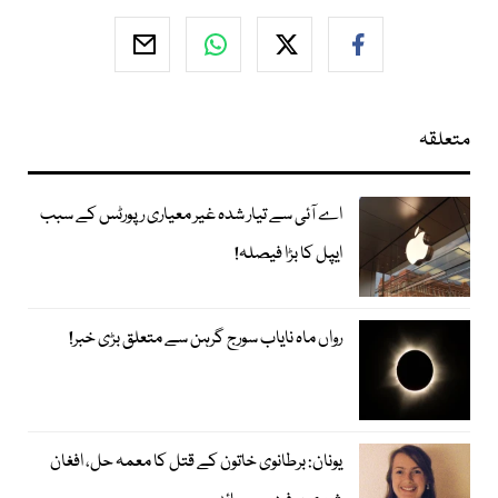
متعلقہ
اے آئی سے تیار شدہ غیر معیاری رپورٹس کے سبب
ایپل کا بڑا فیصلہ!
رواں ماہ نایاب سورج گرہن سے متعلق بڑی خبر!
یونان: برطانوی خاتون کے قتل کا معمہ حل، افغان