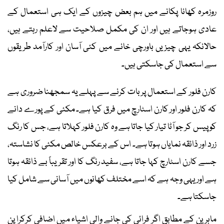
روزمرہ کھانا پکانے میں ہم بعض چیزوں کے ایک ہی استعمال کے
عادی ہوجاتے ہیں اور ان کی مکمل صلاحیت سے لاعلم رہتے ہیں،
حالانکہ یہی چیزیں باورچی خانے میں کئی آسان اور کارآمد طریقوں
سے استعمال کی جاسکتی ہیں۔
کارن فلور کے استعمال پر بات کرنے سے پہلے یہ سمجھنا ضروری ہے
کہ کارن فلور اور کارن اسٹارچ میں فرق کیا ہے۔ مکئی کے پورے دانے
کو پیس کر جو آٹا تیار کیا جاتا ہے وہ کارن فلور کہلاتا ہے، جس کا رنگ
زرد اور ذائقہ نمایاں ہوتا ہے۔ اس کے برعکس خالص مکئی کا نشاستہ،
جسے کارن اسٹارچ کہا جاتا ہے، سفید رنگ کا اور تقریباً بے ذائقہ ہوتا
ہے اور یہی وجہ ہے کہ اسے مختلف کھانوں میں آسانی سے شامل کیا
جاسکتا ہے۔
ماہرین کے مطابق اگر فرائی کی جانے والی اشیاء میں اضافی کرکرا پن