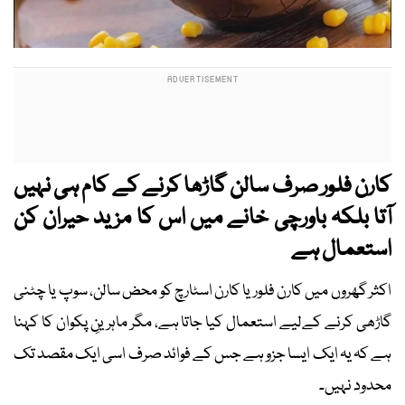
کارن فلور صرف سالن گاڑھا کرنے کے کام ہی نہیں
آتا بلکہ باورچی خانے میں اس کا مزید حیران کن
استعمال ہے
اکثر گھروں میں کارن فلور یا کارن اسٹارچ کو محض سالن، سوپ یا چٹنی
گاڑھی کرنے کےلیے استعمال کیا جاتا ہے، مگر ماہرینِ پکوان کا کہنا
ہے کہ یہ ایک ایسا جزو ہے جس کے فوائد صرف اسی ایک مقصد تک
محدود نہیں۔