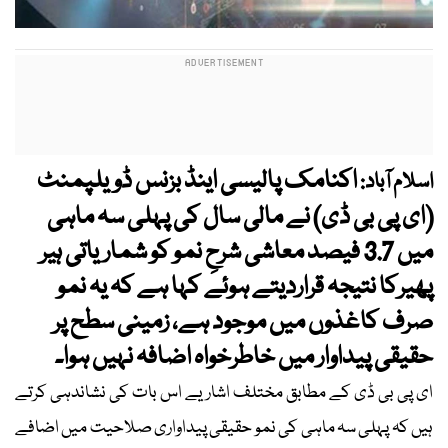
اکنامک پالیسی اینڈ بزنس ڈویلپمنٹ
اسلام آباد:
(ای پی بی ڈی) نے مالی سال کی پہلی سہ ماہی
میں 3.7 فیصد معاشی شرحِ نمو کو شماریاتی ہیر
پھیرکا نتیجہ قراردیتے ہوئے کہا ہے کہ یہ نمو
صرف کاغذوں میں موجود ہے، زمینی سطح پر
حقیقی پیداوار میں خاطرخواہ اضافہ نہیں ہوا۔
ای پی بی ڈی کے مطابق مختلف اشاریے اس بات کی نشاندہی کرتے
ہیں کہ پہلی سہ ماہی کی نمو حقیقی پیداواری صلاحیت میں اضافے