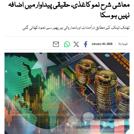
معاشی شرح نمو کاغذی، حقیقی پیداوار میں اضافہ
نہیں ہو سکا
تھنک ٹینک کے مطابق درآمدات اورشماریاتی ہیر پھیر سے نمو دکھائی گئی
شہباز رانا
January 03, 2026