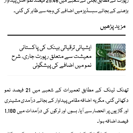
رپورٹ کے مطابق بجلی کے شعبے میں 25.46 فیصد نمو اصل پیداوار
بڑھنے کے بجائے سبسڈیز میں اضافے کی وجہ سے ظاہر کی گئی۔
مزید پڑھیں
ایشیائی ترقیاتی بینک کی پاکستانی
معیشت سے متعلق رپورٹ جاری، شرح
نمو میں اضافے کی پیشگوئی
تھنک ٹینک کے مطابق تعمیرات کے شعبے میں 21 فیصد نمو
دکھائی گئی، مگر یہ اضافہ مقامی پیداوار کے بجائے درآمدی مشینری
اور گاڑیوں پر انحصار سے آیا، بسوں اور ٹرکوں کی درآمدات میں 1,180
فیصد اضافہ ہوا۔