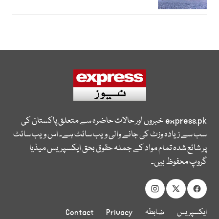
express.pk
خبروں اور حالات حاضرہ سے متعلق پاکستان کی
سب سے زیادہ وزٹ کی جانے والی ویب سائٹ ہے۔ اس ویب سائٹ
پر شائع شدہ تمام مواد کے جملہ حقوق بحق ایکسپریس میڈیا
گروپ محفوظ ہیں۔
ایکسپریس
ضابطہ
Privacy
Contact