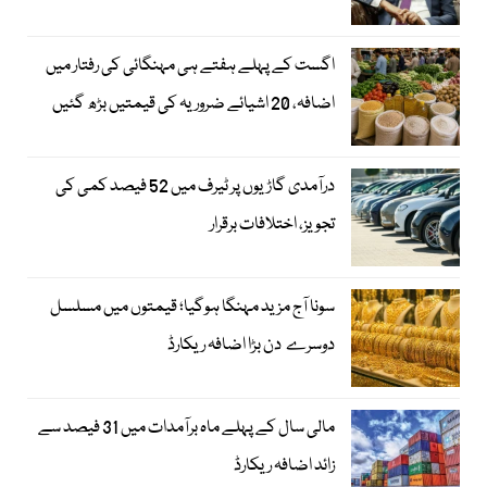
اگست کے پہلے ہفتے ہی مہنگائی کی رفتار میں
اضافہ، 20 اشیائے ضروریہ کی قیمتیں بڑھ گئیں
درآمدی گاڑیوں پر ٹیرف میں 52 فیصد کمی کی
تجویز، اختلافات برقرار
سونا آج مزید مہنگا ہوگیا؛ قیمتوں میں مسلسل
دوسرے دن بڑا اضافہ ریکارڈ
مالی سال کے پہلے ماہ برآمدات میں 31 فیصد سے
زائد اضافہ ریکارڈ