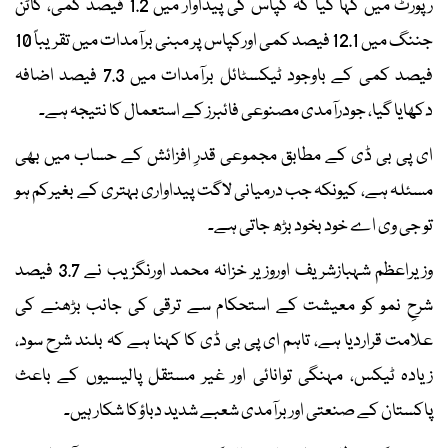
رپورٹ میں کہا گیا کہ کپاس کی پیداوار میں 1.2 فیصد کمی، کاٹن
جننگ میں 12.1 فیصد کمی اورکپاس پر مبنی برآمدات میں تقریباً 10
فیصد کمی کے باوجود ٹیکسٹائل برآمدات میں 7.3 فیصد اضافہ
دکھایا گیا، جودرآمدی مصنوعی فائبرز کے استعمال کا نتیجہ ہے۔
ای پی بی ڈی کے مطابق مجموعی قدرِ افزائش کے حساب میں بھی
مسئلہ ہے، کیونکہ جب درمیانی لاگت پیداواری بہتری کے بغیرکم ہو
تو جی وی اے خود بخود بڑھ جاتی ہے۔
وزیراعظم شہبازشریف اوروزیر خزانہ محمد اورنگزیب نے 3.7 فیصد
شرحِ نمو کو معیشت کے استحکام سے ترقی کی جانب بڑھنے کی
علامت قراردیا ہے، تاہم ای پی بی ڈی کا کہنا ہے کہ بلند شرح سود،
زیادہ ٹیکس، مہنگی توانائی اور غیر مستقل پالیسیوں کے باعث
پاکستان کے صنعتی اور برآمدی شعبے شدید دباؤکا شکار ہیں۔