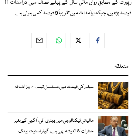
رپورٹ کے مطابق رواں مالی سال کے پہلے نصف میں درآمدات 11
فیصد بڑھیں، جبکہ برآمدات میں تقریباً 9 فیصد کمی ہوئی ہے۔
متعلقہ
سونے کی قیمت میں مسلسل تیسرے روز اضافہ
مالیاتی ٹیکنالوجی میں بہتری آئی، آگہی کے بغیر
خطرات کا اندیشہ بھی ہے، گورنر اسٹیٹ بینک