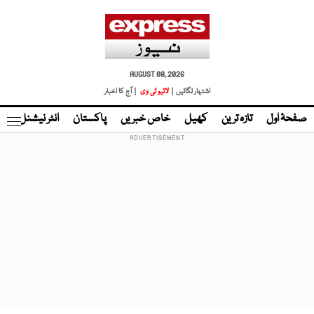
AUGUST 08, 2026
اشتہار لگائیں |
لائیو ٹی وی
| آج کا اخبار
صفحۂ اول
تازہ ترین
کھیل
خاص خبریں
پاکستان
انٹر نیشنل
ٹا