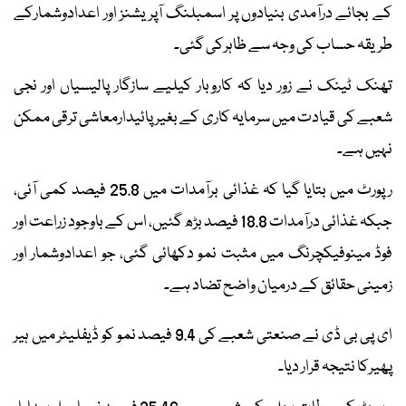
کے بجائے درآمدی بنیادوں پر اسمبلنگ آپریشنز اور اعدادوشمارکے
طریقہ حساب کی وجہ سے ظاہرکی گئی۔
تھنک ٹینک نے زور دیا کہ کاروبار کیلیے سازگار پالیسیاں اور نجی
شعبے کی قیادت میں سرمایہ کاری کے بغیر پائیدارمعاشی ترقی ممکن
نہیں ہے۔
رپورٹ میں بتایا گیا کہ غذائی برآمدات میں 25.8 فیصد کمی آئی،
جبکہ غذائی درآمدات 18.8 فیصد بڑھ گئیں، اس کے باوجود زراعت اور
فوڈ مینوفیکچرنگ میں مثبت نمو دکھائی گئی، جو اعدادوشمار اور
زمینی حقائق کے درمیان واضح تضاد ہے۔
ای پی بی ڈی نے صنعتی شعبے کی 9.4 فیصد نمو کو ڈیفلیٹر میں ہیر
پھیرکا نتیجہ قرار دیا۔