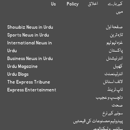
کے بارے
اخلاق
Policy
Us
میں
صفحۂ اول
Showbiz News in Urdu
تازہ ترین
Sports News in Urdu
غزہ لہو لہو
International News in
پاکستان
Urdu
انٹر نیشنل
Business News in Urdu
کھیل
Urdu Magazine
انٹرٹینمنٹ
Urdu Blogs
لائف اسٹائل
The Express Tribune
ٹاپ ٹرینڈ
Express Entertainment
دلچسپ و عجیب
صحت
سونے کے نرخ
پیٹرولیم مصنوعات کی قیمتیں
سائنس و ٹیکنالوجی