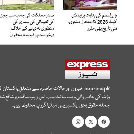
وزیراعظم کی ہدایت پر ایم ڈی
صدرِ مملکت کی جانب سے ججز
کیٹ 2026 کا امتحان ملتوی،
کی تعیناتی کی سمری کی
نئی تاریخ بھی مقرر
منظوری نہ دینے کے خلاف
درخواست پر فیصلہ محفوظ
express.pk
خبروں اور حالات حاضرہ سے متعلق پاکستان 
وزٹ کی جانے والی ویب سائٹ ہے۔ اس ویب سائٹ پر شائع شدہ
جملہ حقوق بحق ایکسپریس میڈیا گروپ محفوظ ہیں۔