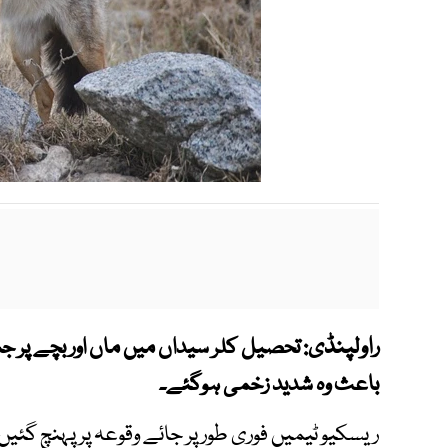
راولپنڈی:
تحصیل کلر سیداں میں ماں اور بچے پر ج
باعث وہ شدید زخمی ہوگئے۔
ریسکیو ٹیمیں فوری طور پر جائے وقوعہ پر پہنچ گئی