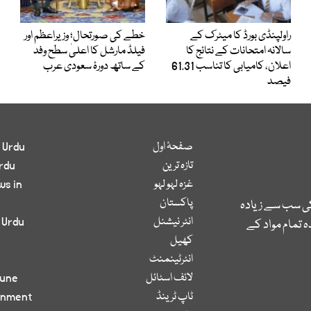
راولپنڈی بورڈ کا میٹرک کے
خطے کی صورتحال؛ وزیراعظم اور
سالانہ امتحانات کے نتائج کا
فیلڈ مارشل کا اعلیٰ سطح وفد
اعلان، کامیابی کا تناسب 61.31
کے ساتھ دورۂ سعودی عرب
فیصد
صفحۂ اول
 Urdu
تازہ ترین
rdu
غزہ لہو لہو
ws in
پاکستان
کی سب سے زیادہ
انٹر نیشنل
 Urdu
 تمام مواد کے
کھیل
انٹرٹینمنٹ
لائف اسٹائل
bune
ٹاپ ٹرینڈ
inment