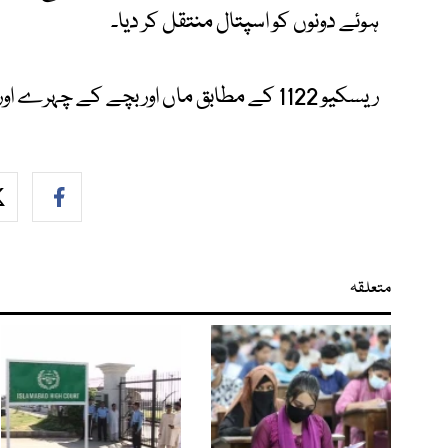
ہوئے دونوں کو اسپتال منتقل کر دیا۔
ریسکیو 1122 کے مطابق ماں اور بچے کے چہرے اور ٹانگ پر زخم ہیں۔
متعلقہ