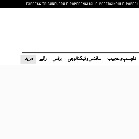
EXPRESS TRIBUNE
URDU E-PAPER
ENGLISH E-PAPER
SINDHI E-PAPER
L
دلچسپ و عجیب
سائنس و ٹیکنالوجی
بزنس
رائے
مزید