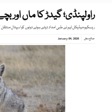
راولپنڈی؛ گیدڑ کا ماں اور ب
ریسکیو میڈیکل ٹیم نے طبی امداد دیتے ہوئے دونوں کو اسپتال منتقل کر
صالح مغل
January 04, 2026