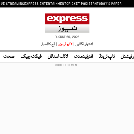
IVE STREAMING
EXPRESS ENTERTAINMENT
CRICKET PAKISTAN
TODAY'S PAPER
AUGUST 06, 2026
اشتہار لگائیں |
لائیو ٹی وی
| آج کا اخبار
ر نیشنل
ٹاپ ٹرینڈ
انٹرٹینمنٹ
لائف اسٹائل
فیکٹ چیک
صحت