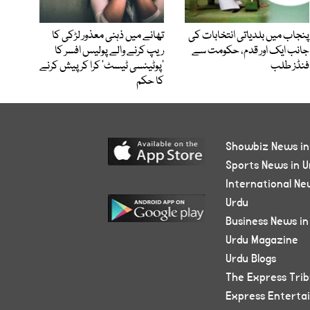
پنجاب میں بلدیاتی انتخابات کی
تھانے میں ذہنی معذور لڑکی کا
جانب ایک اور قدم، حکومت سے
ریپ کرنے والے پولیس افسر کا
فنڈز طلب
’پوٹینسی ٹیسٹ‘ کرا کر پیش کرنے
کا حکم
Showbiz News in
Sports News in U
International Ne
Urdu
Business News in
Urdu Magazine
Urdu Blogs
The Express Tri
Express Enterta