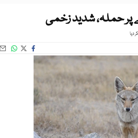
چے پر حملہ، شدید زخمی
 دیا