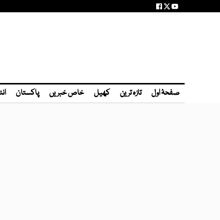
صفحۂ اول
تازہ ترین
کھیل
خاص خبریں
پاکستان
انٹ