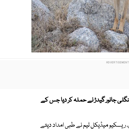
نگلی جانور گیدڑ نے حملہ کر دیا جس کے
ں، ریسکیو میڈیکل ٹیم نے طبی امداد دیتے