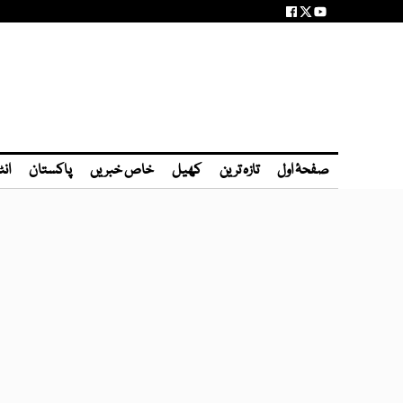
صفحۂ اول
تازہ ترین
کھیل
خاص خبریں
پاکستان
انٹ