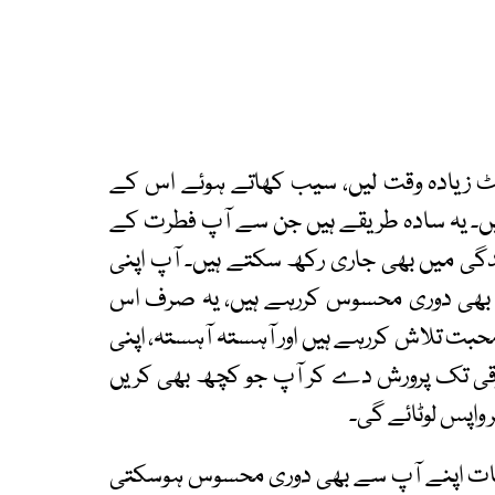
نٹ زیادہ وقت لیں، سیب کھاتے ہوئے اس کے
ز سنیں۔ یہ سادہ طریقے ہیں جن سے آپ فطرت کے
ندگی میں بھی جاری رکھ سکتے ہیں۔ آپ اپنی
ے بھی دوری محسوس کررہے ہیں، یہ صرف اس
 تلاش کررہے ہیں اور آہستہ آہستہ، اپنی
رقی تک پرورش دے کر آپ جو کچھ بھی کریں
واپس لوٹائے گی۔
اوقات اپنے آپ سے بھی دوری محسوس ہوسکتی