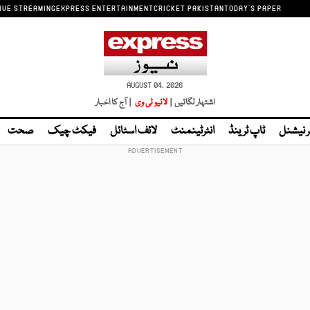
IVE STREAMING
EXPRESS ENTERTAINMENT
CRICKET PAKISTAN
TODAY'S PAPER
AUGUST 04, 2026
اشتہار لگائیں |
لائیو ٹی وی
| آج کا اخبار
ر نیشنل
ٹاپ ٹرینڈ
انٹرٹینمنٹ
لائف اسٹائل
فیکٹ چیک
صحت