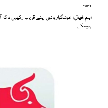
ہے۔
اہم خیال:
خوشگوار یادیں اپنے قریب رکھیں تاک
ہوسکے۔