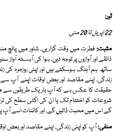
ثور:
22 اپریل تا 20 مئی
مثبت:
فطرت میں وقت گزاریں، شاور میں پانچ م
ذائقے اور آوازوں پر توجہ دیں، ہوا کی آہستہ آوا
ساتھ ہم آہنگ ہوسکتے ہیں اور اپنی روزمرہ کی ز
زندگی، اپنے مقاصد اور بعض اوقات اپنے آپ س
حقیقت کا عکس ہے کہ آپ باریک طریقوں سے محبت
شروعات کو اختتام تک یا ان کی اگلی سطح کی ت
گے اس میں محبت ڈالیں گے، اور کائنات اسے آپ پر 
منفی:
آپ کو اپنی زندگی، اپنے مقاصد اور بعض 