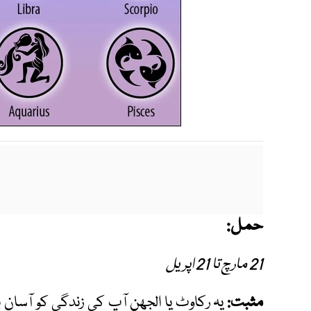
حمل:
21 مارچ تا 21 اپریل
مثبت:
یہ رکاوٹ یا الجھن آپ کی زندگی کو آسان ب