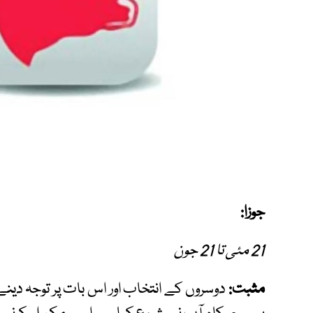
جوزا:
21 مئی تا 21 جون
مثبت:
دوسروں کے انتخاب اور اس بات پر توجہ د