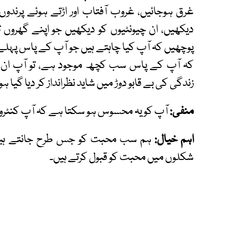
غرق ہوجائیں، غروب آفتاب اور اڑتے ہوئے پرندوں
دیکھیں، ان چیونٹیوں کو دیکھیں جو اپنے گھروں 
پوچھیں کہ آپ کیا چاہتے ہیں جو آپ کے پاس پہ
کہ آپ کے پاس سب کچھ موجود ہے، تو آپ ان تر
زندگی کی بے قابو دوڑ میں شاید نظرانداز کر دیا گیا ہو
منفی:
آپ کو یہ محسوس ہو سکتا ہے کہ آپ کنٹرول
اہم خیال:
ہم سب محبت کو جس طرح جانتے ہیں 
شکلوں میں محبت کو قبول کرتے ہیں۔