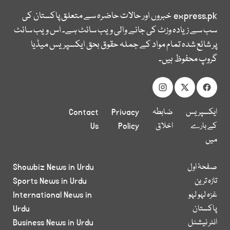
express.pk
خبروں اور حالات حاضرہ سے متعلق پاکستان کی
سب سے زیادہ وزٹ کی جانے والی ویب سائٹ ہے۔ اس ویب سائٹ
پر شائع شدہ تمام مواد کے جملہ حقوق بحق ایکسپریس میڈیا
گروپ محفوظ ہیں۔
ایکسپریس
ضابطہ
Privacy
Contact
کے بارے
اخلاق
Policy
Us
میں
صفحۂ اول
Showbiz News in Urdu
تازہ ترین
Sports News in Urdu
غزہ لہو لہو
International News in
پاکستان
Urdu
انٹر نیشنل
Business News in Urdu