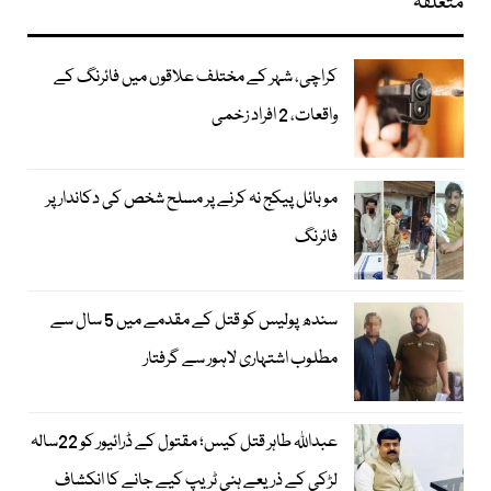
متعلقہ
کراچی، شہر کے مختلف علاقوں میں فائرنگ کے
واقعات، 2 افراد زخمی
موبائل پیکج نہ کرنے پر مسلح شخص کی دکاندار پر
فائرنگ
سندھ پولیس کو قتل کے مقدمے میں 5 سال سے
مطلوب اشتہاری لاہور سے گرفتار
عبداللہ طاہر قتل کیس؛ مقتول کے ڈرائیور کو 22سالہ
لڑکی کے ذریعے ہنی ٹریپ کیے جانے کا انکشاف