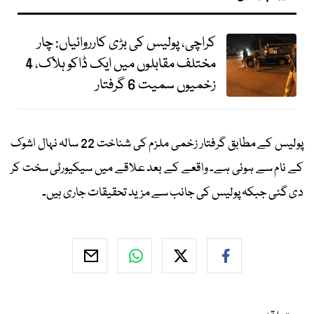
کراچی، پولیس کی بڑی کارروائیاں: چار
مختلف مقابلوں میں ایک ڈاکو ہلاک، 4
زخمیوں سمیت 6 گرفتار
پولیس کے مطابق گرفتار زخمی ملزم کی شناخت 22 سالہ نہال اشوک
کے نام سے ہوئی ہے۔ واقعے کے بعد علاقے میں سیکیورٹی سخت کر
دی گئی جبکہ پولیس کی جانب سے مزید تحقیقات جاری ہیں۔