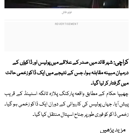
فوٹو: فائل
کراچی:
شہر قائد میں صدر کے علاقے میں پولیس اور ڈاکوؤں کے
درمیان مبینہ مقابلہ ہوا، جس کے نتیجے میں ایک ڈاکو زخمی حالت
میں گرفتار کر لیا گیا۔
چھیپا حکام کے مطابق واقعہ پارکنگ پلازہ تانگہ اسٹینڈ کے قریب
پیش آیا، جہاں پولیس کی کارروائی کے دوران ایک ڈاکو زخمی ہو گیا۔
زخمی ڈاکو کو فوری طور پر جناح اسپتال منتقل کیا گیا۔
مزید پڑھیں