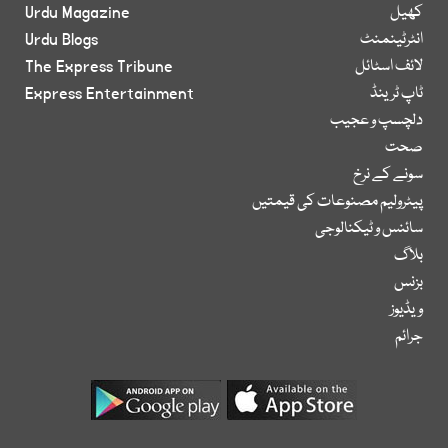
کھیل
Urdu Magazine
انٹرٹینمنٹ
Urdu Blogs
لائف اسٹائل
The Express Tribune
ٹاپ ٹرینڈ
Express Entertainment
دلچسپ و عجیب
صحت
سونے کے نرخ
پیٹرولیم مصنوعات کی قیمتیں
سائنس و ٹیکنالوجی
بلاگ
بزنس
ویڈیوز
جرائم