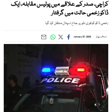
کراچی، صدر کے علاقے میں پولیس مقابلہ، ایک
ڈاکو زخمی حالت میں گرفتار
زخمی ڈاکو کو فوری طور پر جناح اسپتال منتقل کیا گیا
اسٹاف رپورٹر
January 07, 2026