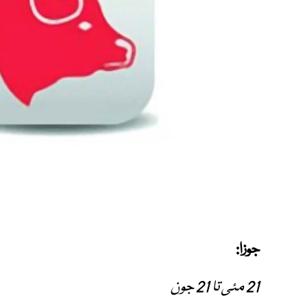
جوزا:
21 مئی تا 21 جون