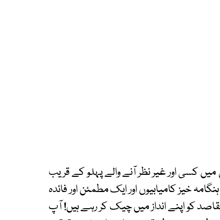
میں کسی اور غیر نظر آنے والے پہلو کے قریب
نگامہ خیز کامیابیوں اور ایک مطمئن اور فائدہ
 مقاصد کو اپنے انداز میں چیک کر رہے ہیں! آپ