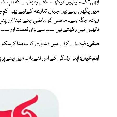
ابھی تک جو نہیں دیکھ سکتے وہ یہ ہے کہ آپ کس
میں پگھل رہے ہیں جہاں تنازعہ کےلیے بھی کم ج
زیادہ جگہ ہے۔ ماضی کو ماضی رہنے دینا اور اپنی
ہاتھوں میں رکھتے ہیں سب سے بڑی نعمت اور سب س
منفی:
فیصلے کرنے میں دشواری کا سامنا کر سکتے ہی
اہم خیال:
اپنی زندگی کے اس نئے باب میں اپنے پر پ