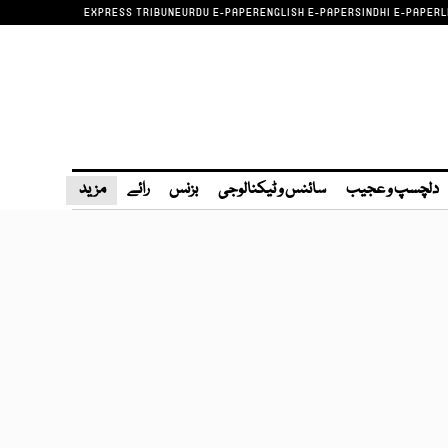
EXPRESS TRIBUNE
URDU E-PAPER
ENGLISH E-PAPER
SINDHI E-PAPER
L
دلچسپ و عجیب
سائنس و ٹیکنالوجی
بزنس
رائے
مزید