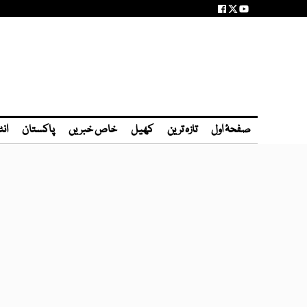
صفحۂ اول
تازہ ترین
کھیل
خاص خبریں
پاکستان
انٹ