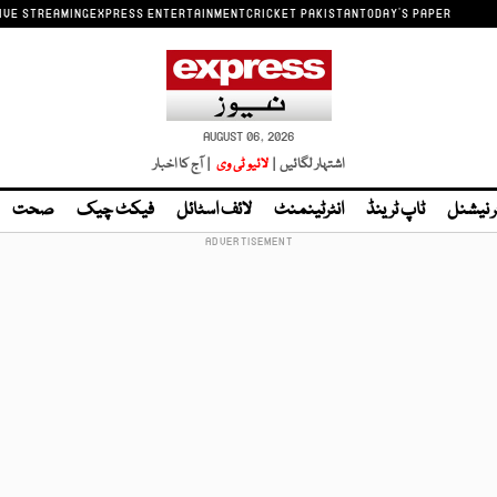
IVE STREAMING
EXPRESS ENTERTAINMENT
CRICKET PAKISTAN
TODAY'S PAPER
AUGUST 06, 2026
اشتہار لگائیں |
لائیو ٹی وی
| آج کا اخبار
ر نیشنل
ٹاپ ٹرینڈ
انٹرٹینمنٹ
لائف اسٹائل
فیکٹ چیک
صحت