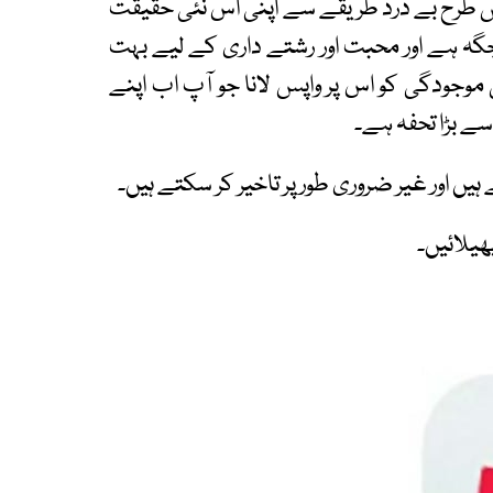
 طرح بے درد طریقے سے اپنی اس نئی حقیقت
گہ ہے اور محبت اور رشتے داری کے لیے بہت
 موجودگی کو اس پر واپس لانا جو آپ اب اپنے
ے بڑا تحفہ ہے۔
ں اور غیر ضروری طور پر تاخیر کر سکتے ہیں۔
ھیلائیں۔