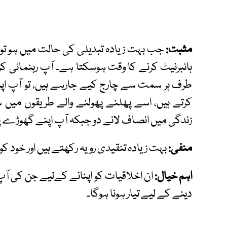
مثبت:
جب بہت زیادہ تبدیلی کی حالت میں ہو تو، 
ہائبرنیٹ کرنے کا وقت ہوسکتا ہے۔ آپ رہنمائی کر
طرف ہر سمت سے چارج کیے جارہے ہیں، تو آپ اپنی
کرتے ہیں، اسے پھلنے پھولنے والے طریقوں میں س
زندگی میں انصاف لانے دو جبکہ آپ اپنے گھوڑے پر س
منفی:
بہت زیادہ تنقیدی رویہ رکھتے ہیں اور خود کو ا
اہم خیال:
ان اخلاقیات کو اپنانے کےلیے جن کی آپ 
دینے کے لیے تیار ہونا ہوگا۔