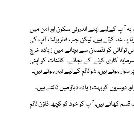
یہ آپ کےلیے اپنے اندرونی سکون اور امن میں
نا پسند کرتے ہیں، لیکن جب فائر بولٹ آپ کی
 توانائی کو نقصان سے بچانے میں زیادہ خرچ
رمایہ کاری کرنے کے بجائے۔ کائنات کو اپنی
وار ہوتے ہیں، شو ٹائم کےلیے تیار ہوتے ہیں۔
ور دوسروں کو بہت زیادہ دباؤ میں ڈالتے ہیں۔
قسم کھاتے ہیں، آپ کو خود کو کچھ ڈاؤن ٹائم