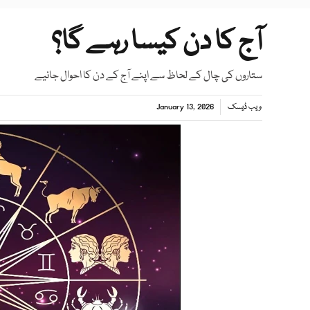
آج کا دن کیسا رہے گا؟
ستاروں کی چال کے لحاظ سے اپنے آج کے دن کا احوال جانیے
ویب ڈیسک
January 13, 2026