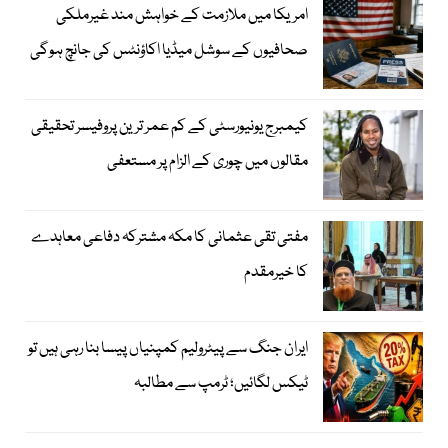
امریکا میں ملازمت کے خواہش مند غیرملکی
صحافیوں کے سوشل میڈیا اکاؤنٹس کی جانچ ہوگی
کیمبرج یونیورسٹی کے کم عمر ترین پروفیسر تحقیقی
مقالوں میں چوری کے الزام پر مستعفی
مفتی تقی عثمانی کا مکہ مشترکہ دفاعی معاہدے
کا خیرمقدم
ایران جنگ سے پیٹرولیم کمپنیاں پیسا بنا رہی ہیں تو
ٹیکس لگائیں؛ ٹرمپ سے مطالبہ