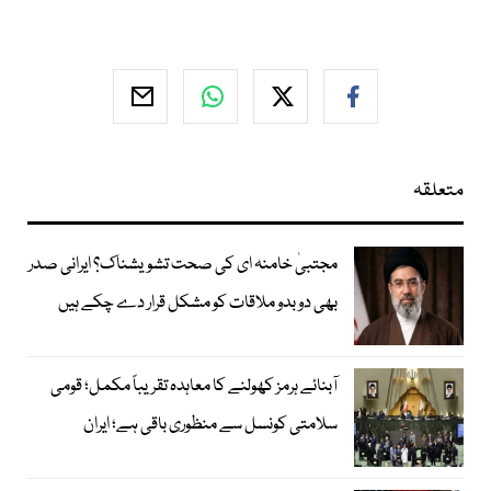
متعلقہ
مجتبیٰ خامنہ ای کی صحت تشویشناک؟ ایرانی صدر
بھی دوبدو ملاقات کو مشکل قرار دے چکے ہیں
آبنائے ہرمز کھولنے کا معاہدہ تقریباً مکمل؛ قومی
سلامتی کونسل سے منظوری باقی ہے؛ ایران