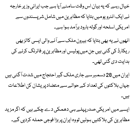
خیال رہے کہ یہ بیان اس وقت سامنے آیا ہے جب ایرانی وزیر خارجہ
نے ایک انٹرویو میں بتایا کہ مظاہرین میں شامل شرپسندوں سے
امریکی اسلحہ اور گولہ بارود برآمد ہوا ہے۔
انھوں نے یہ بھی بتایا کہ بیرون ملک سے آنے والی ایسی کالز بھی
ریکارڈ کی گئی ہیں جن میں پولیس اور مظاہرین پر فائرنگ کرنے کی
ہدایت دی گئی تھی۔
ایران میں 28 دسمبر سے جاری ملک گیر احتجاج میں شدت آگئی ہیں
جہاں ہلاکتوں کی تعداد کے حوالے سے متضاد پریشان کن اطلاعات
ہیں۔
ایسے میں امریکی صدر پہلے ہی دھمکی دے چکے ہیں کہ اگر مزید
مظاہرین کی ہلاکتیں ہوئیں تو وہ ایران پر بڑا فوجی حملہ کردیں گے۔