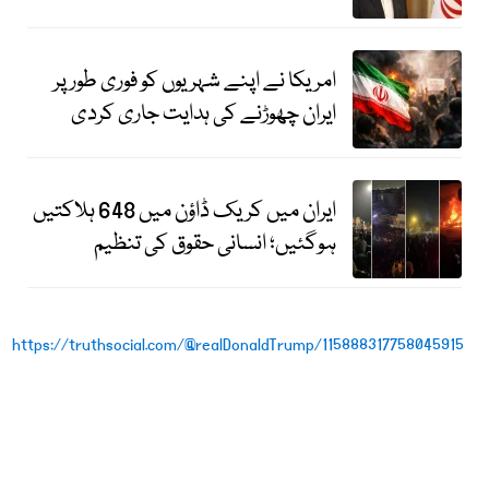
امریکا نے اپنے شہریوں کو فوری طور پر
ایران چھوڑنے کی ہدایت جاری کردی
ایران میں کریک ڈاؤن میں 648 ہلاکتیں
ہوگئیں؛ انسانی حقوق کی تنظیم
https://truthsocial.com/@realDonaldTrump/115888317758045915