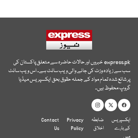
express.pk
خبروں اور حالات حاضرہ سے متعلق پاکستان کی
سب سے زیادہ وزٹ کی جانے والی ویب سائٹ ہے۔ اس ویب سائٹ
پر شائع شدہ تمام مواد کے جملہ حقوق بحق ایکسپریس میڈیا
گروپ محفوظ ہیں۔
ایکسپریس
ضابطہ
Privacy
Contact
کے بارے
اخلاق
Policy
Us
میں