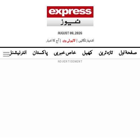
AUGUST 08, 2026
اشتہار لگائیں |
لائیو ٹی وی
| آج کا اخبار
صفحۂ اول
تازہ ترین
کھیل
خاص خبریں
پاکستان
انٹر نیشنل
ٹا