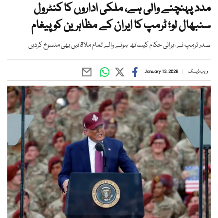
مدد پہنچنے والی ہے، ملکی اداروں کا کنٹرول
سنبھال لو؛ ٹرمپ کا ایران کے مظاہرین کو پیغام
صدر ٹرمپ نے ایرانی حکام کیساتھ ہونے والے تمام ملاقاتیں بھی منسوخ کردیں
ویب ڈیسک
January 13, 2026