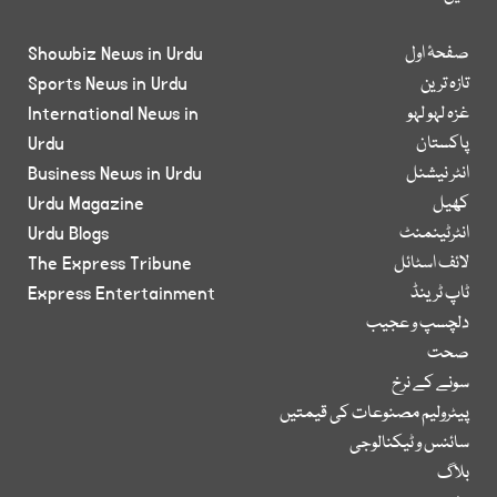
صفحۂ اول
Showbiz News in Urdu
تازہ ترین
Sports News in Urdu
غزہ لہو لہو
International News in
پاکستان
Urdu
انٹر نیشنل
Business News in Urdu
کھیل
Urdu Magazine
انٹرٹینمنٹ
Urdu Blogs
لائف اسٹائل
The Express Tribune
ٹاپ ٹرینڈ
Express Entertainment
دلچسپ و عجیب
صحت
سونے کے نرخ
پیٹرولیم مصنوعات کی قیمتیں
سائنس و ٹیکنالوجی
بلاگ