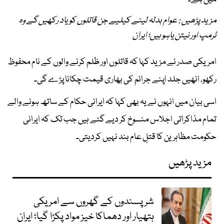
مزید پڑھیں : عوام بدلہ لینے کیلیے جن قاتلوں کو یاد رکھیں گے وہ
ٹرمپ اور نیتن یاہو ہیں؛ ایران
امریکی صدر نے مزید کہا کہ قاتلوں اور ظلم کرنے والوں کے نام محفوظ
رکھو، انھیں جلد اپنے جرائم کی بھاری قیمت چکانا پڑے گی۔
اسی بیان میں انہوں نے یہ بھی کہا کہ ایرانی حکام کے ساتھ ہونے والے
تمام مذاکراتی اجلاس منسوخ کر دیے گئے ہیں جب تک کہ ایرانی
حکومت مظاہرین کا قتلِ عام بند نہیں کردیتی۔
مزید پڑھیں
شرپسندوں کے گھروں سے امریکی
ہتھیار اور دھماکا خیز مواد پکڑا گیا؛ ایران