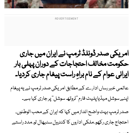
امریکی صدر ڈونلڈ ٹرمپ نے ایران میں جاری
حکومت مخالف احتجاجات کے دوران پہلی بار
ایرانی عوام کے نام براہِ راست پیغام جاری کردیا۔
عالمی خبر رساں ادارے کے مطابق امریکی صدر ٹرمپ نے یہ پیغام
اپنے سوشل میڈیا پلیٹ فارم ’’ٹروتھ سوشل‘‘ پر جاری کیا ہے۔
صدر ٹرمپ بہت واضح انداز میں کہا کہ ایران کے محب الوطنوں،
احتجاج جاری رکھو، ملکی اداروں کا کنٹرول سنبھال لو، مدد راستے
میں ہے۔