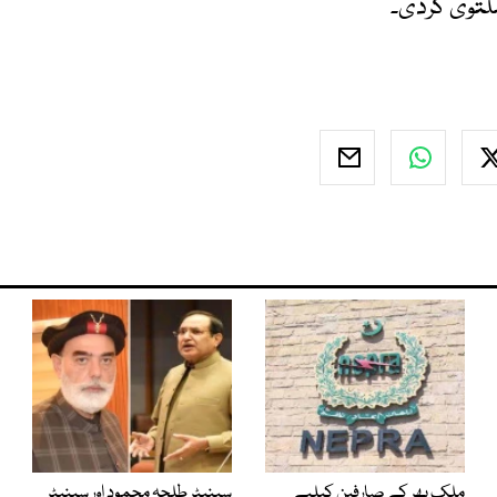
ملک بھر کے صارفین کیلیے
سینیٹر طلحہ محمود اور سینیٹر