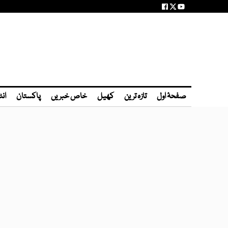
صفحۂ اول
تازہ ترین
کھیل
خاص خبریں
پاکستان
انٹ