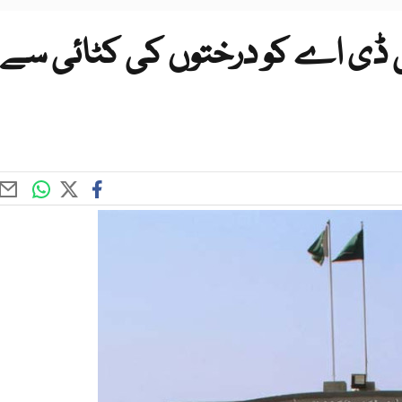
ی ڈی اے کو درختوں کی کٹائی سے