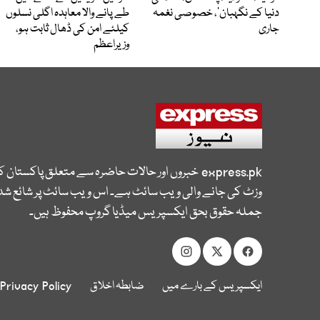
دنیا کے نگہبان’، خصوصی نغمہ
طے پانے والا معاہدہ اگلی نسلوں
جاری
کیلئے امن کی ڈھال ثابت ہو،
وزیراعظم
express.pk
خبروں اور حالات حاضرہ سے متعلق پاکستان 
وزٹ کی جانے والی ویب سائٹ ہے۔ اس ویب سائٹ پر شائع شدہ
جملہ حقوق بحق ایکسپریس میڈیا گروپ محفوظ ہیں۔
ایکسپریس کے بارے میں
ضابطہ اخلاق
Privacy Policy