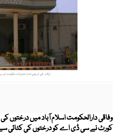
ایکٹ کے ذریعے تمام اختیارات حکومت اور سی
وفاقی دارالحکومت اسلام آباد میں درختوں کی 
کورٹ نے سی ڈی اے کو درختوں کی کٹائی سے 