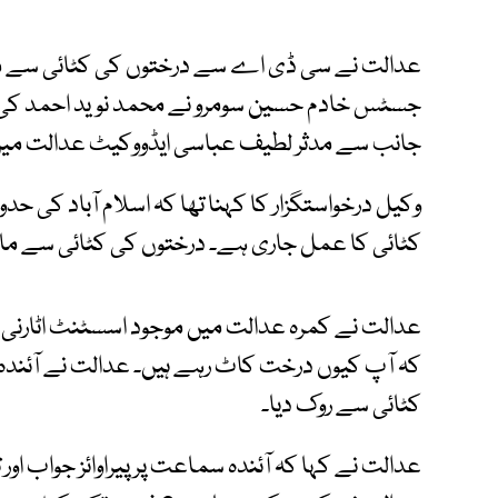
عدالت نے سی ڈی اے سے درختوں کی کٹائی سے م
جسٹس خادم حسین سومرو نے محمد نوید احمد کی 
جانب سے مدثر لطیف عباسی ایڈووکیٹ عدالت می
وکیل درخواستگزار کا کہنا تھا کہ اسلام آباد کی 
کٹائی کا عمل جاری ہے۔ درختوں کی کٹائی سے ماح
عدالت نے کمرہ عدالت میں موجود اسسٹنٹ اٹارنی جنر
کہ آپ کیوں درخت کاٹ رہے ہیں۔ عدالت نے آئن
کٹائی سے روک دیا۔
عدالت نے کہا کہ آئندہ سماعت پر پیراوائز جواب ا