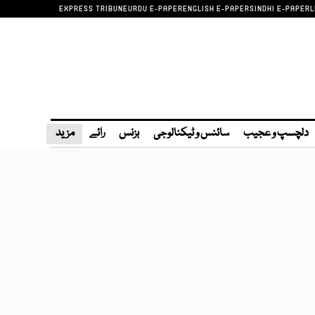
EXPRESS TRIBUNE
URDU E-PAPER
ENGLISH E-PAPER
SINDHI E-PAPER
L
دلچسپ و عجیب
سائنس و ٹیکنالوجی
بزنس
رائے
مزید