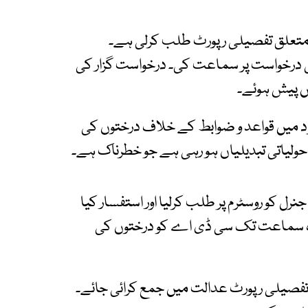
تعلق تفصیلی رپورٹ طلب کرلی ہے۔
درخواست پر سماعت کی۔ درخواست گزار کی
ں پیش ہوئے۔
حدود میں قواعد و ضوابط کے خلاف درختوں کی
ولیاتی تبدیلیاں ہو رہی ہے جو خطرناک ہے۔
ل کو روسٹرم پر طلب کرلیا اور استفسار کیا
دہ سماعت تک سی ڈی اے کو درختوں کی
ور تفصیلی رپورٹ عدالت میں جمع کرائی جائے۔