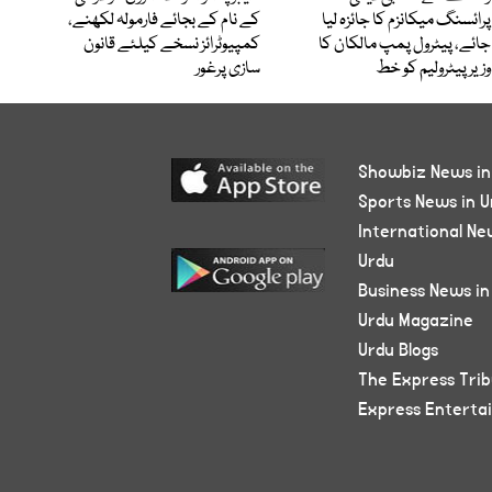
پرائسنگ میکانزم کا جائزہ لیا
کے نام کے بجائے فارمولہ لکھنے،
جائے، پیٹرول پمپ مالکان کا
کمپیوٹرائز نسخے کیلئے قانون
وزیرپیٹرولیم کو خط
سازی پرغور
Showbiz News in
Sports News in U
International Ne
Urdu
Business News in
Urdu Magazine
Urdu Blogs
The Express Tri
Express Enterta