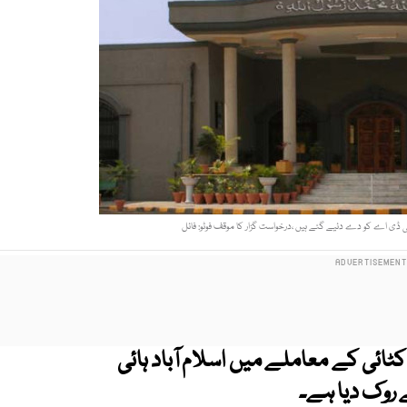
 ڈی اے کو دے دئیے گئے ہیں ،درخواست گزار کا موقف فوٹو: فائل
کٹائی کے معاملے میں اسلام آباد ہائی
روک دیا ہے۔