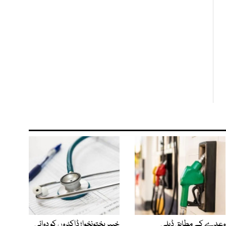
وعدے کے مطابق ڈیلی
خیبرپختونخوا؛ ڈاکٹروں کو دوائی