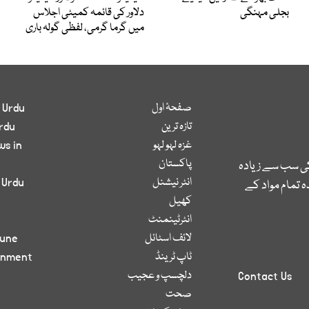
بجلی مہنگی
دلاور کی قائمہ کمیٹی اجلاس
میں گرما گرمی، لفظی گولہ باری
صفحۂ اول
 Urdu
تازہ ترین
rdu
غزہ لہو لہو
ws in
پاکستان
کی سب سے زیادہ
انٹر نیشنل
 Urdu
 تمام مواد کے
کھیل
انٹرٹینمنٹ
لائف اسٹائل
bune
ٹاپ ٹرینڈ
inment
دلچسپ و عجیب
Contact Us
صحت