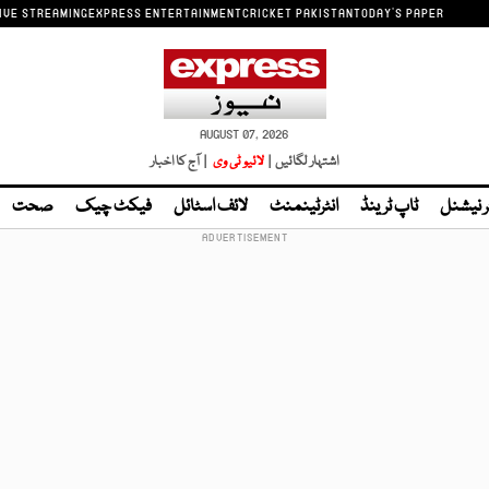
IVE STREAMING
EXPRESS ENTERTAINMENT
CRICKET PAKISTAN
TODAY'S PAPER
AUGUST 07, 2026
اشتہار لگائیں |
لائیو ٹی وی
| آج کا اخبار
ر نیشنل
ٹاپ ٹرینڈ
انٹرٹینمنٹ
لائف اسٹائل
فیکٹ چیک
صحت