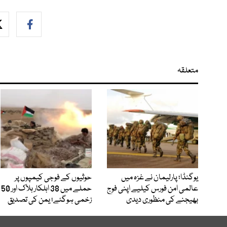
متعلقہ
یوگنڈا؛ پارلیمان نے غزہ میں
حوثیوں کے فوجی کیمپوں پر
عالمی امن فورس کیلیے اپنی فوج
حملے میں 38 اہلکار ہلاک اور 50
بھیجنے کی منظوری دیدی
زخمی ہوگئے؛ یمن کی تصدیق