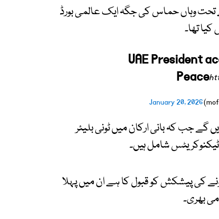
تحت وہاں حماس کی جگہ ایک عالمی بورڈ
کیا تھا۔
UAE President acc
Peace
ht
January 20, 2026
 گے جب کہ بانی ارکان میں ٹونی بلیئر
 ٹیکنوکریٹس شامل ہیں۔
ے کی پیشکش کو قبول کا ہے ان میں پہلا
می بھری۔