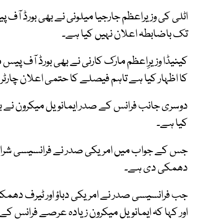
اٹلی کی وزیراعظم جارجیا میلونی نے بھی بورڈ آف 
تک باضابطہ اعلان نہیں کیا ہے۔
کینیڈا وزیرِاعظم مارک کارنی نے بھی بورڈ آف پیس
کا اظہار کیا ہے تاہم فیصلے کا حتمی اعلان چارٹر
دوسری جانب فرانس کے صدر ایمانویل میکرون نے ب
کیا ہے۔
دھمکی دی ہے۔
جب فرانسیسی صدر نے امریکی دباؤ اور ٹیرف دھمکیوں 
اور کہا کہ ایمانویل میکرون زیادہ عرصے فرانس کے