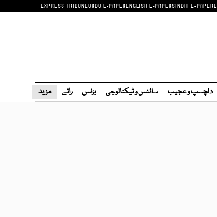
EXPRESS TRIBUNE
URDU E-PAPER
ENGLISH E-PAPER
SINDHI E-PAPER
L
دلچسپ و عجیب
سائنس و ٹیکنالوجی
بزنس
رائے
مزید