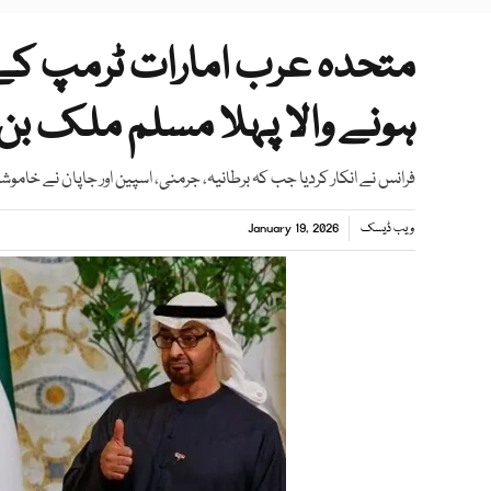
متحدہ عرب امارات ٹرمپ کے 
ہونے والا پہلا مسلم ملک بن 
فرانس نے انکار کردیا جب کہ برطانیہ، جرمنی، اسپین اور جاپان نے خامو
ویب ڈیسک
January 19, 2026