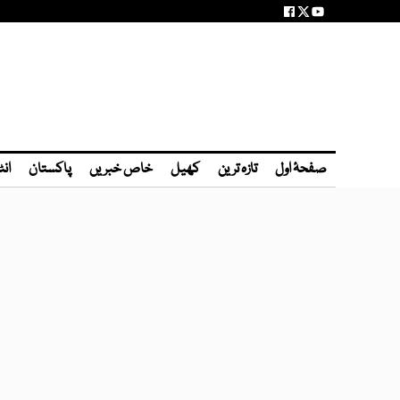
صفحۂ اول
تازہ ترین
کھیل
خاص خبریں
پاکستان
انٹ