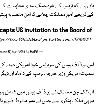
یاد رہے کہ ٹرمپ کے غزہ جنگ بندی معاہدے کے 
کے ذریعے امورِ مملکت چلانے کا امن منصوبہ پیش 
epts US invitation to the Board of
tps://t.co/4Ch5Dz6LwX
pic.twitter.com/dTkWAlIOFF
— MoFA وزارة الخارجية (@mofauae)
اس بورڈ آف پیس کی سربراہی خود امریکی صدر کریں
سمیت امریکی وزیر خارجہ، ٹرمپ کے داماد اور دیگر
اب تک جن ممالک نے بورڈ آف پیس میں شامل ہون
یورپی ملک ہنگری ہے جس نے غیر مشرط طور پر ہا