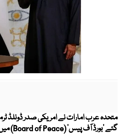
متحدہ عرب امارات نے امریکی صدر ڈونلڈ ٹر
گئے ’بورڈ آف پیس‘ (Board of Peace) میں شامل ہونے کی دعوت قبول کرلی۔