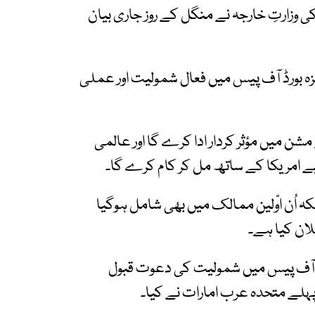
 وزارتِ خارجہ نے منگل کے روز جاری بیان
 بورڈ آف پیس میں فعال شمولیت اور عملی
شن میں مؤثر کردار ادا کرے گا اور عالمی
یے امریکا کے ساتھ مل کر کام کرے گا۔
 اُن اوّلین ممالک میں بھی شامل ہوگیا
ان کیا ہے۔
آف پیس میں شمولیت کی دعوت قبول
ہلے متحدہ عرب امارات نے کیا۔