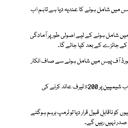
پیس میں شامل ہونے کا عندیہ دیا ہے تاہم اب
 میں شامل ہونے کے لیے اصولی طور پر آمادگی
 کے جائزے کے بعد کیا جائے گا۔
ورڈ آف پیس میں شامل ہونے سے صاف انکار
جس کے جواب میں امریکی صدر نے فرانسیسی شراب شیمپین پر 200٪ ٹیرف عائد کرنے کی
کو ناقابلِ قبول قرار دیا تو ٹرمپ برہم ہوگئے
 صدر نہیں رہیں گے۔