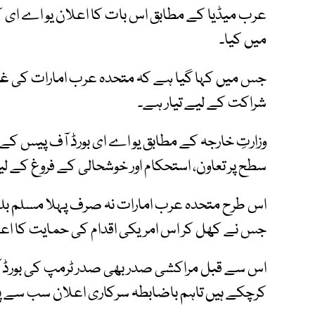
عرب میڈیا کے مطابق اس بات کا اعلان یو اے ای کی
میں کیا۔
جس میں کہا گیا ہے کہ متحدہ عرب امارات کی غزہ
شراکت کے لیے تیار ہے۔
وزارتِ خارجہ کے مطابق یو اے ای بورڈ آف پیس کے م
سطح پر تعاون، استحکام اور خوشحالی کے فروغ کے ل
اس طرح متحدہ عرب امارات نہ صرف پہلا مسلم بلکہ
جس نے کھل کر اس امریکی اقدام کی حمایت کا اعل
اس سے قبل مراکشی صدر بھی صدر ٹرمپ کی بورڈ 
کرچکے ہیں تاہم باضابطہ سرکاری اعلان سب سے پ