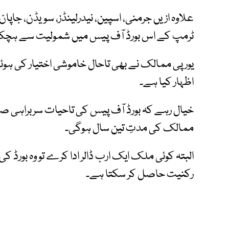
علاوہ ازیں جرمنی، اسپین، نیدرلینڈز، سویڈن، جاپان
ٹرمپ کے اس بورڈ آف پیس میں شمولیت سے ہچکچ
یورپی ممالک نے بھی تاحال خاموشی اختیار کی ہو
اظہار کیا ہے۔
خیال رہے کہ بورڈ آف پیس کی تاحیات سربراہی ص
ممالک کی مدتِ تین سال ہوگی۔
البتہ کوئی ملک ایک ارب ڈالر ادا کرے تو وہ بورڈ
رکنیت حاصل کر سکتا ہے۔