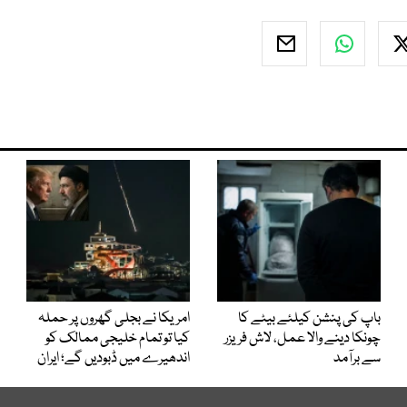
باپ کی پنشن کیلئے بیٹے کا
امریکا نے بجلی گھروں پر حملہ
چونکا دینے والا عمل، لاش فریزر
کیا تو تمام خلیجی ممالک کو
سے برآمد
اندھیرے میں ڈبودیں گے؛ ایران