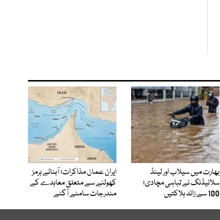
بھارت میں سیلاب اور لینڈ
ایران عمان مذاکرات؛ آبنائے ہرمز
سلائیڈنگ نے تباہی مچادی؛
کھولنے سے متعلق معاہدے کے
100 سے زائد ہلاکتیں
مندرجات سامنے آگئے