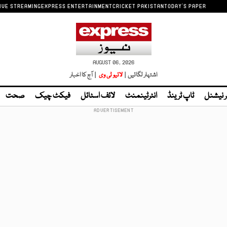
IVE STREAMING
EXPRESS ENTERTAINMENT
CRICKET PAKISTAN
TODAY'S PAPER
AUGUST 06, 2026
اشتہار لگائیں |
لائیو ٹی وی
| آج کا اخبار
ر نیشنل
ٹاپ ٹرینڈ
انٹرٹینمنٹ
لائف اسٹائل
فیکٹ چیک
صحت