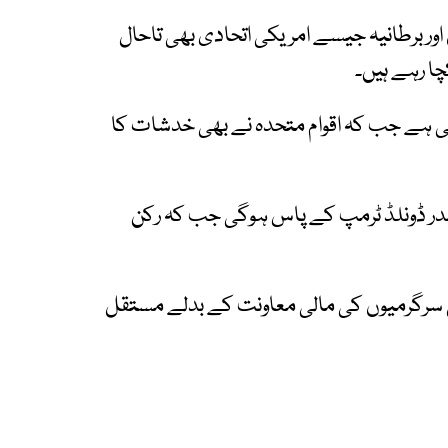
 اور برطانیہ جیسے امریکی اتحادی بھی تاحال
ا رہے ہیں۔
ئی ہے جب کہ اقوام متحدہ نے بھی خدشات کا
در ڈونلڈ ٹرمپ کے پاس ہوگی جب کہ رکن
 کی سرگرمیوں کی مالی معاونت کے بدلے مستقل