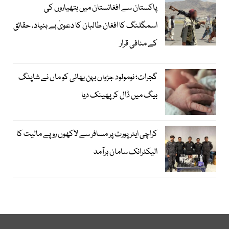
پاکستان سے افغانستان میں ہتھیاروں کی
اسمگلنگ کا افغان طالبان کا دعویٰ بے بنیاد، حقائق
کے منافی قرار
گجرات؛ نومولود جڑواں بہن بھائی کو ماں نے شاپنگ
بیگ میں ڈال کر پھینک دیا
کراچی ایئرپورٹ پر مسافر سے لاکھوں روپے مالیت کا
الیکٹرانک سامان برآمد