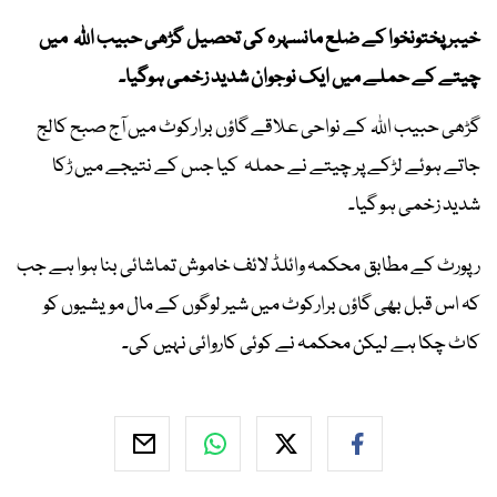
خیبر پختونخوا کے ضلع مانسہرہ کی تحصیل گڑھی حبیب اللہ میں
چیتے کے حملے میں ایک نوجوان شدید زخمی ہوگیا۔
گڑھی حبیب اللہ کے نواحی علاقے گاؤں برارکوٹ میں آج صبح کالج
جاتے ہوئے لڑکے پر چیتے نے حملہ کیا جس کے نتیجے میں ڑکا
شدید زخمی ہو گیا۔
رپورٹ کے مطابق محکمہ وائلڈ لائف خاموش تماشائی بنا ہوا ہے جب
کہ اس قبل بھی گاؤں برارکوٹ میں شیر لوگوں کے مال مویشیوں کو
کاٹ چکا ہے لیکن محکمہ نے کوئی کاروائی نہیں کی۔