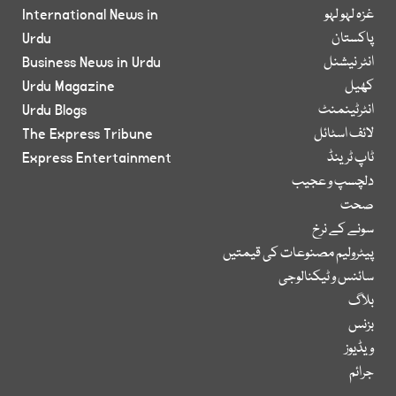
غزہ لہو لہو
International News in
پاکستان
Urdu
انٹر نیشنل
Business News in Urdu
کھیل
Urdu Magazine
انٹرٹینمنٹ
Urdu Blogs
لائف اسٹائل
The Express Tribune
ٹاپ ٹرینڈ
Express Entertainment
دلچسپ و عجیب
صحت
سونے کے نرخ
پیٹرولیم مصنوعات کی قیمتیں
سائنس و ٹیکنالوجی
بلاگ
بزنس
ویڈیوز
جرائم