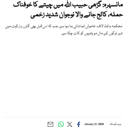
مانسہرہ: گڑھی حبیب اللہ میں چیتے کا خوفناک
حملہ، کالج جانے والا نوجوان شدید زخمی
محکمہ وائلڈ لائف خاموش تماشائی بنا ہوا ہے جب کہ اس قبل بھی گاؤں برارکوٹ میں
شیر لوگوں کے مال مویشیوں کو کاٹ چکا ہے
ویب ڈیسک
January 21, 2026