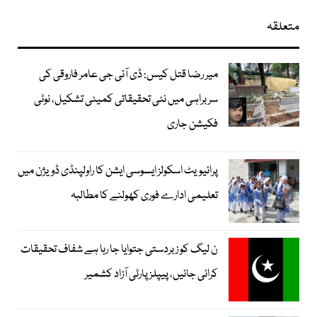
متعلقہ
میر رضا قتل کیس: ڈی آئی جی عامر فاروقی کی
سربراہی میں نئی تحقیقاتی کمیٹی تشکیل، نوٹی
فکیشن جاری
پرائیویٹ اسکولز ایسوسی ایشن کا راولپنڈی ڈویژن میں
تعلیمی ادارے فوری کھولنے کا مطالبہ
ن لیگ کو زبردستی جتوایا جا رہا ہے شفاف تحقیقات
کرائی جائیں، پیپلز پارٹی آزاد کشمیر