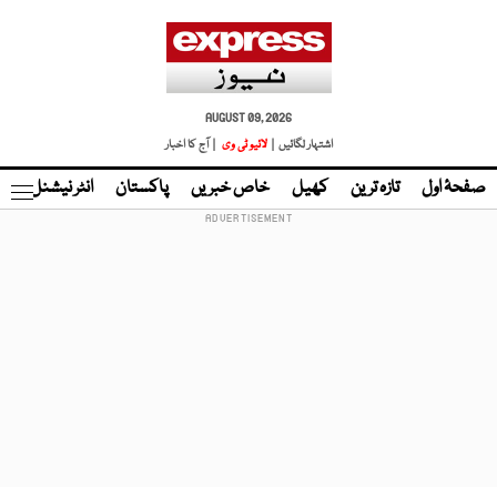
AUGUST 09, 2026
اشتہار لگائیں |
لائیو ٹی وی
| آج کا اخبار
صفحۂ اول
تازہ ترین
کھیل
خاص خبریں
پاکستان
انٹر نیشنل
ٹا