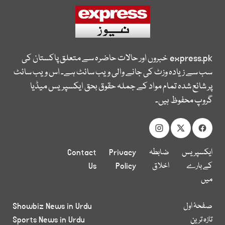
express.pk
خبروں اور حالات حاضرہ سے متعلق پاکستان کی
سب سے زیادہ وزٹ کی جانے والی ویب سائٹ ہے۔ اس ویب سائٹ
پر شائع شدہ تمام مواد کے جملہ حقوق بحق ایکسپریس میڈیا
گروپ محفوظ ہیں۔
ایکسپریس
ضابطہ
Privacy
Contact
کے بارے
اخلاق
Policy
Us
میں
صفحۂ اول
Showbiz News in Urdu
تازہ ترین
Sports News in Urdu