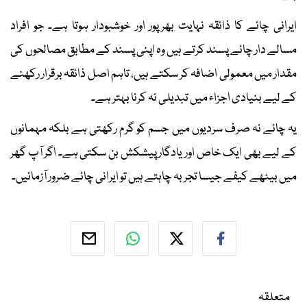
ایرانی چائے کا ذائقہ نہایت بھرپور اور خوشبودار ہوتا ہے۔ جو افراد
مسالے دار چائے پسند کرتے ہیں وہ اپنی پسند کے مطابق مصالحوں کی
مقدار میں معمولی اضافہ کر سکتے ہیں، تاہم اصل ذائقہ برقرار رکھنے
کے لیے بنیادی اجزاء میں تبدیلی نہ کرنا بہتر ہے۔
یہ چائے نہ صرف سردیوں میں جسم کو گرم رکھتی ہے بلکہ مہمانوں
کے لیے بھی ایک خاص اور یادگار پیشکش بن سکتی ہے۔ اگر آپ گھر
میں بیٹھے کیفے جیسا تجربہ چاہتے ہیں تو ایرانی چائے ضرور آزمائیں۔
متعلقہ