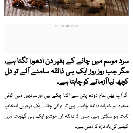
سرد موسم میں چائے کے بغیر دن ادھورا لگتا ہے،
مگر جب روز روز ایک ہی ذائقہ سامنے آئے تو دل
کچھ نیا آزمانے کو چاہتا ہے۔
اگر آپ بھی عام دودھ پتی سے اکتا چکے ہیں اور سردیوں میں کوئی
منفرد اور شاہانہ ذائقہ چاہتے ہیں تو ایرانی چائے ایک بہترین انتخاب
ثابت ہو سکتی ہے، جس کا ذائقہ اور خوشبو ایک ہی گھونٹ میں
کیفے کی یاد تازہ کر دیتی ہے۔