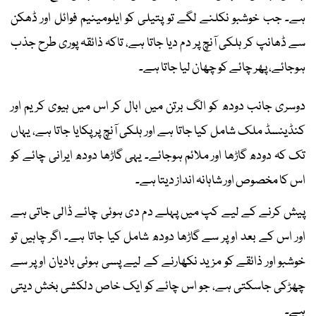
ہے۔ جب خوشبو نکلنے لگے تو پتیلی کو ایلومینیم فوائل اور ڈھکن
سے ڈھانپ کر ہلکی آنچ پر دم دیا جاتا ہے، تاکہ ذائقہ پوری طرح جذب
ہوجائے، پھر چائے کو چھان لیا جاتا ہے۔
دوسری جانب دودھ کو الگ برتن میں ابال کر اس میں ہیوی کریم اور
کنڈینسڈ ملک شامل کیا جاتا ہے اور ہلکی آنچ پر پکایا جاتا ہے، یہاں
تک کہ دودھ گاڑھا اور ملائم ہوجائے۔ یہی گاڑھا دودھ ایرانی چائے کو
اس کا مخصوص اور شاہانہ انداز دیتا ہے۔
پیش کرنے کے لیے کپ میں پہلے دم دی ہوئی چائے ڈالی جاتی ہے
اور اس کے بعد اوپر سے گاڑھا دودھ شامل کیا جاتا ہے۔ اگر چاہیں تو
خوشبو اور ذائقے کو مزید نکھارنے کے لیے پسی ہوئی بادیان اوپر سے
چھڑکی جاسکتی ہے، جو اس چائے کو ایک خاص دلکشی بخش دیتی
ہے۔