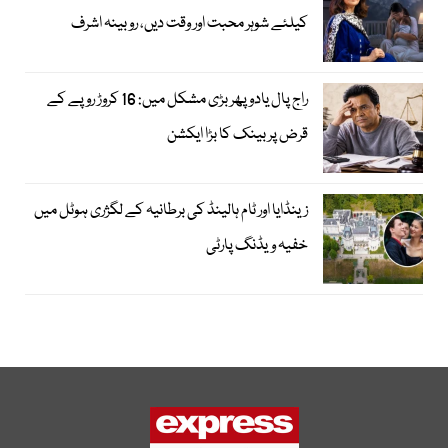
کیلئے شوہر محبت اور وقت دیں، روبینہ اشرف
راج پال یادو پھر بڑی مشکل میں: 16 کروڑ روپے کے
قرض پر بینک کا بڑا ایکشن
زینڈایا اور ٹام ہالینڈ کی برطانیہ کے لگژری ہوٹل میں
خفیہ ویڈنگ پارٹی