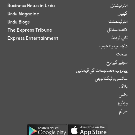
انٹر نیشنل
Business News in Urdu
کھیل
Urdu Magazine
انٹرٹینمنٹ
Urdu Blogs
لائف اسٹائل
The Express Tribune
ٹاپ ٹرینڈ
Express Entertainment
دلچسپ و عجیب
صحت
سونے کے نرخ
پیٹرولیم مصنوعات کی قیمتیں
سائنس و ٹیکنالوجی
بلاگ
بزنس
ویڈیوز
جرائم