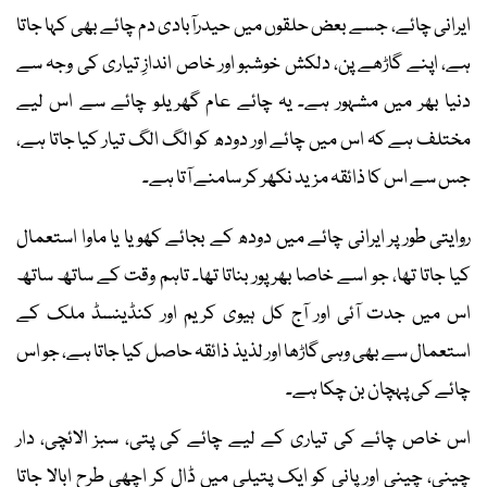
ایرانی چائے، جسے بعض حلقوں میں حیدرآبادی دم چائے بھی کہا جاتا
ہے، اپنے گاڑھے پن، دلکش خوشبو اور خاص اندازِ تیاری کی وجہ سے
دنیا بھر میں مشہور ہے۔ یہ چائے عام گھریلو چائے سے اس لیے
مختلف ہے کہ اس میں چائے اور دودھ کو الگ الگ تیار کیا جاتا ہے،
جس سے اس کا ذائقہ مزید نکھر کر سامنے آتا ہے۔
روایتی طور پر ایرانی چائے میں دودھ کے بجائے کھویا یا ماوا استعمال
کیا جاتا تھا، جو اسے خاصا بھرپور بناتا تھا۔ تاہم وقت کے ساتھ ساتھ
اس میں جدت آئی اور آج کل ہیوی کریم اور کنڈینسڈ ملک کے
استعمال سے بھی وہی گاڑھا اور لذیذ ذائقہ حاصل کیا جاتا ہے، جو اس
چائے کی پہچان بن چکا ہے۔
اس خاص چائے کی تیاری کے لیے چائے کی پتی، سبز الائچی، دار
چینی، چینی اور پانی کو ایک پتیلی میں ڈال کر اچھی طرح ابالا جاتا