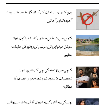
چھپکلیوں سے نجات کے آسان گھریلو طریقے، چند
آزمودہ تدابیر آزمائیں
کنویں میں شیطانی طاقتوں کا سایہ یا کچھ اور؟
سوشل میڈیا پر وائرل ہونے والی ویڈیو کی حقیقت
جانیے
کراچی میں 18 ماہ کی بچی کے قتل پر شوبز
شخصیات کا شدید غم و غصہ، فوری انصاف کا
مطالبہ
بچے کی پیدائش کے بعد بیوی کو ڈپریشن سے بچانے