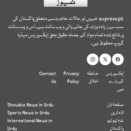
express.pk
خبروں اور حالات حاضرہ سے متعلق پاکستان کی
سب سے زیادہ وزٹ کی جانے والی ویب سائٹ ہے۔ اس ویب سائٹ
پر شائع شدہ تمام مواد کے جملہ حقوق بحق ایکسپریس میڈیا
گروپ محفوظ ہیں۔
ایکسپریس
ضابطہ
Privacy
Contact
کے بارے
اخلاق
Policy
Us
میں
صفحۂ اول
Showbiz News in Urdu
تازہ ترین
Sports News in Urdu
غزہ لہو لہو
International News in
پاکستان
Urdu