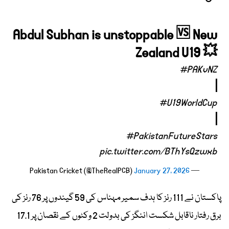
Abdul Subhan is unstoppable 🆚 New
Zealand U19 💥
#PAKvNZ
|
#U19WorldCup
|
#PakistanFutureStars
pic.twitter.com/BThYsQzwxb
January 27, 2026
— Pakistan Cricket (@TheRealPCB)
پاکستان نے 111 رنز کا ہدف سمیر مہناس کی 59 گیندوں پر 76 رنز کی
برق رفتار ناقابل شکست اننگز کی بدولت 2 وکٹوں کے نقصان پر 17.1