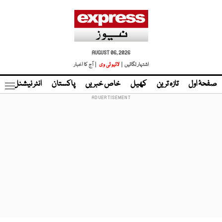
AUGUST 06, 2026
اشتہار لگائیں |
لائیو ٹی وی
| آج کا اخبار
صفحۂ اول
تازہ ترین
کھیل
خاص خبریں
پاکستان
انٹر نیشنل
ٹا