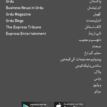
پاکستان
Urdu
انٹر نیشنل
Business News in Urdu
کھیل
Urdu Magazine
انٹرٹینمنٹ
Urdu Blogs
لائف اسٹائل
The Express Tribune
ٹاپ ٹرینڈ
Express Entertainment
دلچسپ و عجیب
صحت
سونے کے نرخ
پیٹرولیم مصنوعات کی قیمتیں
سائنس و ٹیکنالوجی
بلاگ
بزنس
ویڈیوز
جرائم