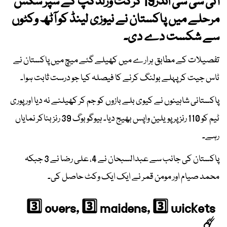
آئی سی سی انڈر19 کرکٹ ورلڈکپ کے سپر سکس
مرحلے میں پاکستان نے نیوزی لینڈ کو آٹھ وکٹوں
سے شکست دے دی۔
تفصیلات کے مطابق ہرارے میں کھیلے گئے میچ میں پاکستان نے
ٹاس جیت کر پہلے بولنگ کرنے کا فیصلہ کیا جو درست ثابت ہوا۔
پاکستانی شاہینوں نے کیوی بلے بازوں کو جم کر کھیلنے نہ دیا اور پوری
ٹیم کو 110 رنز پر پویلین واپس بھیج دیا۔ ہیوگو بوگ 39 رنز بناکر نمایاں
رہے۔
پاکستان کی جانب سے عبدالسبحان نے 4، علی رضا نے 3 جبکہ
محمد صیام اور مومن قمر نے ایک ایک وکٹ حاصل کی۔
3️⃣ overs, 3️⃣ maidens, 3️⃣ wickets
☄️