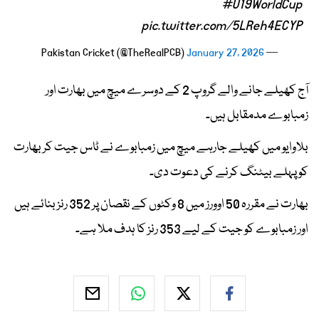
#U19WorldCup
pic.twitter.com/5LReh4ECYP
January 27, 2026
— Pakistan Cricket (@TheRealPCB)
آج کھیلے جانے والے گروپ 2 کے دوسرے میچ میں بھارت اور
زمبابوے مدمقابل ہیں۔
بلاوایو میں کھیلے جارہے میچ میں زمبابوے نے ٹاس جیت کر بھارت
کو پہلے بیٹنگ کرنے کی دعوت دی۔
بھارت نے مقررہ 50 اوورز میں 8 وکٹوں کے نقصان پر 352 رنز بنائے ہیں
اور زمبابوے کو جیت کے لیے 353 رنز کا ہدف ملا ہے۔