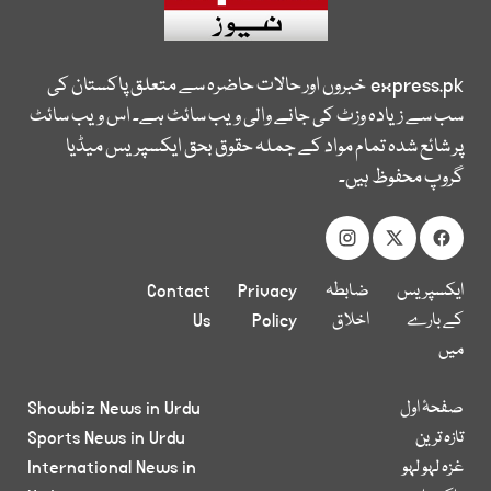
express.pk
خبروں اور حالات حاضرہ سے متعلق پاکستان کی
سب سے زیادہ وزٹ کی جانے والی ویب سائٹ ہے۔ اس ویب سائٹ
پر شائع شدہ تمام مواد کے جملہ حقوق بحق ایکسپریس میڈیا
گروپ محفوظ ہیں۔
ایکسپریس
ضابطہ
Privacy
Contact
کے بارے
اخلاق
Policy
Us
میں
صفحۂ اول
Showbiz News in Urdu
تازہ ترین
Sports News in Urdu
غزہ لہو لہو
International News in