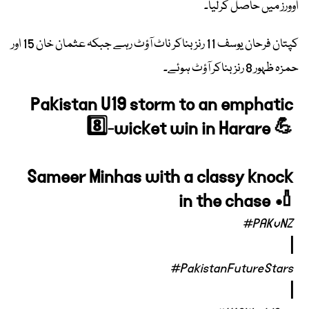
اوورز میں حاصل کرلیا۔
کپتان فرحان یوسف 11 رنز بناکر ناٹ آؤٹ رہے جبکہ عثمان خان 15 اور
حمزہ ظہور 8 رنز بناکر آؤٹ ہوئے۔
Pakistan U19 storm to an emphatic
8️⃣-wicket win in Harare 💪
Sameer Minhas with a classy knock
in the chase 🏏
#PAKvNZ
|
#PakistanFutureStars
|