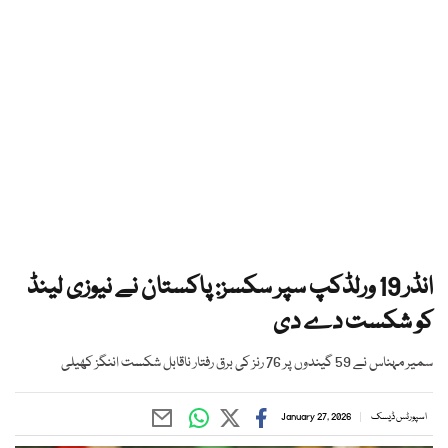
انڈر 19 ورلڈکپ سپر سکسز: پاکستان نے نیوزی لینڈ
کو شکست دے دی
سمیر مہناس نے 59 گیندوں پر 76 رنز کی برق رفتار ناقابل شکست اننگز کھیلی
اسپورٹس ڈیسک
January 27, 2026