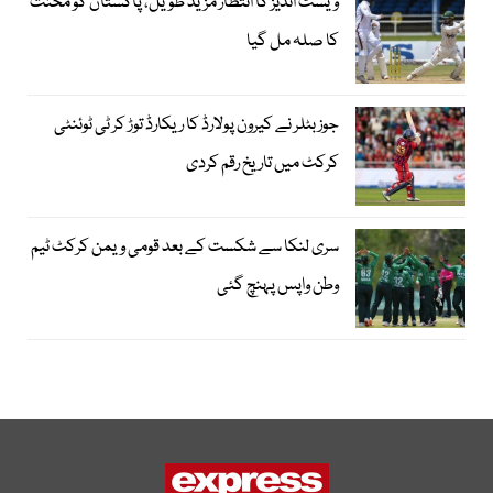
ویسٹ انڈیز کا انتظار مزید طویل، پاکستان کو محنت
کا صلہ مل گیا
جوز بٹلر نے کیرون پولارڈ کا ریکارڈ توڑ کر ٹی ٹوئنٹی
کرکٹ میں تاریخ رقم کردی
سری لنکا سے شکست کے بعد قومی ویمن کرکٹ ٹیم
وطن واپس پہنچ گئی