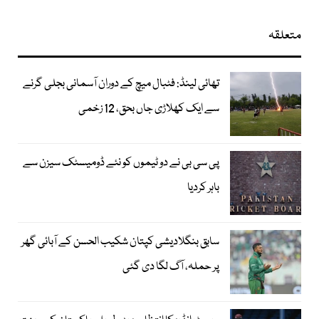
متعلقہ
تھائی لینڈ: فٹبال میچ کے دوران آسمانی بجلی گرنے
سے ایک کھلاڑی جاں بحق، 12 زخمی
پی سی بی نے دو ٹیموں کو نئے ڈومیسٹک سیزن سے
باہر کردیا
سابق بنگلادیشی کپتان شکیب الحسن کے آبائی گھر
پر حملہ، آگ لگا دی گئی