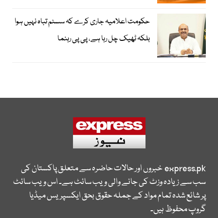
حکومت اعلامیہ جاری کرے کہ سسٹم تباہ نہیں ہوا
بلکہ ٹھیک چل رہا ہے، پی پی رہنما
express.pk
خبروں اور حالات حاضرہ سے متعلق پاکستان کی
سب سے زیادہ وزٹ کی جانے والی ویب سائٹ ہے۔ اس ویب سائٹ
پر شائع شدہ تمام مواد کے جملہ حقوق بحق ایکسپریس میڈیا
گروپ محفوظ ہیں۔