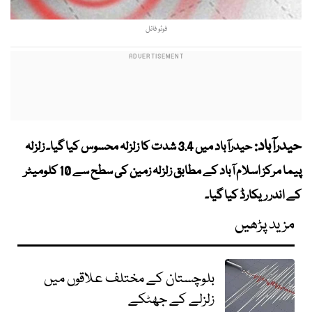
فوٹو فائل
حیدرآباد:
حیدرآباد میں 3.4 شدت کا زلزلہ محسوس کیا گیا۔ زلزلہ
پیما مرکز اسلام آباد کے مطابق زلزلہ زمین کی سطح سے 10 کلومیٹر
کے اندر ریکارڈ کیا گیا۔
مزید پڑھیں
بلوچستان کے مختلف علاقوں میں
زلزلے کے جھٹکے