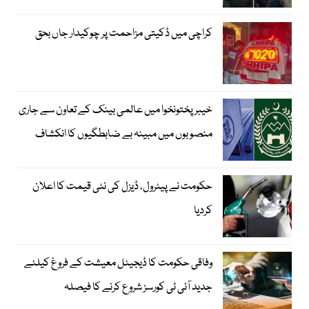
کراچی میں ڈکیتی مزاحمت پر چوکیدار جاں بحق
خیبرپختونخوا میں عالمی بینک کے تعاون سے جاری
منصوبوں میں مبینہ بے ضابطگیوں کا انکشاف
حکومت نے پیٹرول، ڈیزل کی نئی قیمت کا اعلان
کردیا
وفاقی حکومت کا ڈیجیٹل معیشت کے فروغ کیلئے
جدید آئی ٹی کورسز شروع کرنے کا فیصلہ