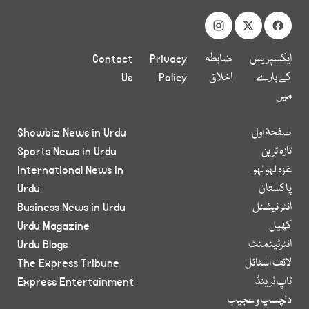
ایکسپریس
ضابطہ
Privacy
Contact
کے بارے
اخلاق
Policy
Us
میں
صفحۂ اول
Showbiz News in Urdu
تازہ ترین
Sports News in Urdu
غزہ لہو لہو
International News in
پاکستان
Urdu
انٹر نیشنل
Business News in Urdu
کھیل
Urdu Magazine
انٹرٹینمنٹ
Urdu Blogs
لائف اسٹائل
The Express Tribune
ٹاپ ٹرینڈ
Express Entertainment
دلچسپ و عجیب