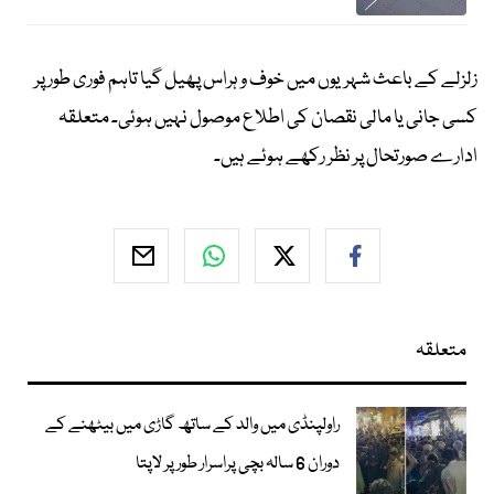
زلزلے کے باعث شہریوں میں خوف و ہراس پھیل گیا تاہم فوری طور پر
کسی جانی یا مالی نقصان کی اطلاع موصول نہیں ہوئی۔ متعلقہ
ادارے صورتحال پر نظر رکھے ہوئے ہیں۔
متعلقہ
راولپنڈی میں والد کے ساتھ گاڑی میں بیٹھنے کے
دوران 6 سالہ بچی پراسرار طور پر لاپتا