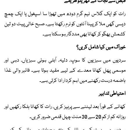
قبض سے نجات کے گھریلو طریقے
رات کو ایک گلاس نیم گرم دودھ میں تھوڑا سا اسپغول یا ایک چمچ
دیسی گھی ملا کر پینا آنتوں کو نرم رکھتا ہے۔ صبح خالی پیٹ دو تین
کشمش بھگو کر کھانا بھی مددگار ہو سکتا ہے۔
خوراک میں کیا شامل کریں؟
سردیوں میں سبزیوں کا سوپ، دلیہ، اُبلی ہوئی سبزیاں، دہی اور
موسمی پھل کھانا معدے کے لیے مفید ہوتا ہے۔ فائبر والی غذا
ہاضمہ درست رکھنے میں اہم کردار ادا کرتی ہے۔
احتیاطی تدابیر
کھانے کے فوراً بعد لیٹنے سے پرہیز کریں، رات کا کھانا ہلکا رکھیں اور
روزانہ کم از کم 20 سے 30 منٹ چہل قدمی ضرور کریں۔