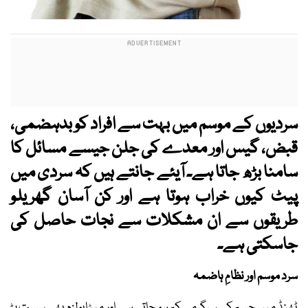
سردیوں کے موسم میں بہت سے افراد کو بدہضمی،
قبض، گیس اور معدے کی جلن جیسے مسائل کا
سامنا بڑھ جاتا ہے۔ آیئے جانتے ہیں کہ سردی میں
پیٹ کیوں خراب ہوتا ہے اور کن آسان گھریلو
طریقوں سے ان مشکلات سے نجات حاصل کی
جاسکتی ہے۔
سرد موسم اور نظامِ ہاضمہ
ٹھنڈ میں جسم کی سرگرمی کم ہو جاتی ہے اور میٹابولزم بھی سست پڑ