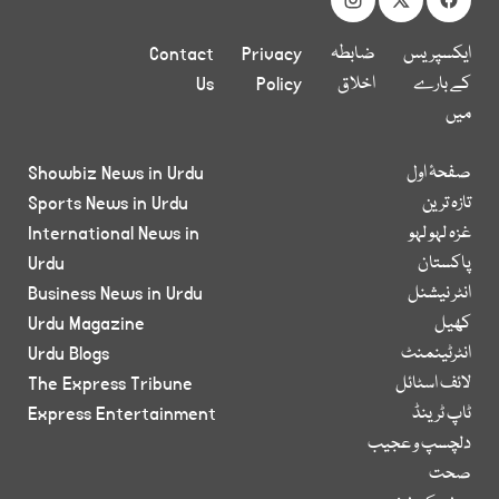
ایکسپریس
ضابطہ
Privacy
Contact
کے بارے
اخلاق
Policy
Us
میں
صفحۂ اول
Showbiz News in Urdu
تازہ ترین
Sports News in Urdu
غزہ لہو لہو
International News in
پاکستان
Urdu
انٹر نیشنل
Business News in Urdu
کھیل
Urdu Magazine
انٹرٹینمنٹ
Urdu Blogs
لائف اسٹائل
The Express Tribune
ٹاپ ٹرینڈ
Express Entertainment
دلچسپ و عجیب
صحت