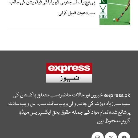
پی ایچ ایف نے جنوبی کوریا ہاکی فیڈریشن کی جانب
سے دعوت قبول کر لی
express.pk
خبروں اور حالات حاضرہ سے متعلق پاکستان کی
سب سے زیادہ وزٹ کی جانے والی ویب سائٹ ہے۔ اس ویب سائٹ
پر شائع شدہ تمام مواد کے جملہ حقوق بحق ایکسپریس میڈیا
گروپ محفوظ ہیں۔