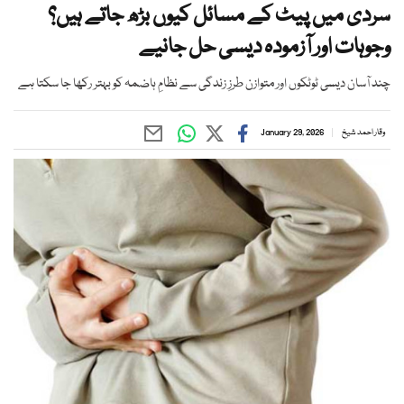
سردی میں پیٹ کے مسائل کیوں بڑھ جاتے ہیں؟
وجوہات اور آزمودہ دیسی حل جانیے
چند آسان دیسی ٹوٹکوں اور متوازن طرزِ زندگی سے نظامِ ہاضمہ کو بہتر رکھا جا سکتا ہے
وقار احمد شیخ
January 29, 2026