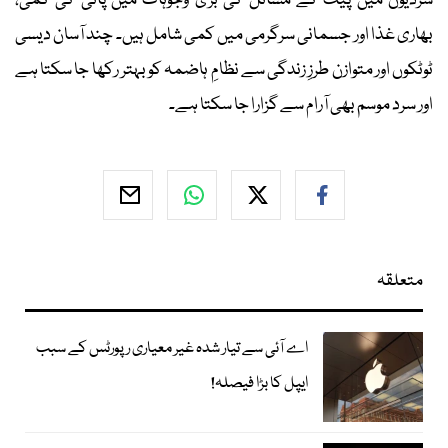
سردیوں میں پیٹ کے مسائل کی بڑی وجوہات میں پانی کی کمی،
بھاری غذا اور جسمانی سرگرمی میں کمی شامل ہیں۔ چند آسان دیسی
ٹوٹکوں اور متوازن طرزِ زندگی سے نظامِ ہاضمہ کو بہتر رکھا جا سکتا ہے
اور سرد موسم بھی آرام سے گزارا جا سکتا ہے۔
متعلقہ
اے آئی سے تیار شدہ غیر معیاری رپورٹس کے سبب
ایپل کا بڑا فیصلہ!