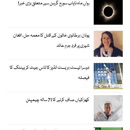
رواں ماہ نایاب سورج گرہن سے متعلق بڑی خبر!
یونان: برطانوی خاتون کے قتل کا معمہ حل، افغان
شہری پر فردِ جرم عائد
دوسرا ٹیسٹ: ویسٹ انڈیز کا ٹاس جیت کر بیٹنگ کا
فیصلہ
کھڑکیاں صاف کرنے کا 71 سالہ چیمپئن