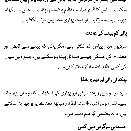
سکتا ہے۔ اس کا اثر براہِ راست نظامِ ہاضمہ پر پڑتا ہے، جس سے کھانا
دیر سے ہضم ہوتا ہے اور پیٹ بھاری محسوس ہونے لگتا ہے۔
پانی کم پینے کی عادت
سردیوں میں پیاس کم لگتی ہے، مگر پانی کم پینے سے قبض اور
معدے کی خشکی جیسے مسائل پیدا ہو سکتے ہیں۔ جسم میں سیال
کی کمی نظامِ ہاضمہ کو متاثر کرتی ہے۔
چکنائی والی اور بھاری غذا
سرد موسم میں زیادہ مرغن اور بھاری کھانا کھانے کا رجحان بڑھ جاتا
ہے۔ تلی ہوئی اشیا، فاسٹ فوڈ اور میٹھا معدے پر بوجھ بن سکتے
ہیں اور بدہضمی کو جنم دیتے ہیں۔
جسمانی سرگرمی میں کمی