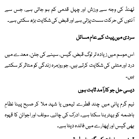
ٹھنڈ کی وجہ سے ورزش اور چہل قدمی کم ہو جاتی ہے، جس سے
آنتوں کی حرکت سست پڑتی ہے اور قبض کی شکایت بڑھ سکتی ہے۔
سردی میں پیٹ کے عام مسائل
اس موسم میں زیادہ تر لوگ قبض، گیس، سینے کی جلن، معدے میں
درد اور متلی کی شکایت کرتے ہیں، جو روزمرہ زندگی کو متاثر کر سکتے
ہیں۔
دیسی حل جو کارآمد ثابت ہوں
نیم گرم پانی میں چند قطرے لیموں یا شہد ملا کر صبح پینا نظامِ
ہاضمہ کو بہتر بنا سکتا ہے۔ ادرک کی چائے، سونف اور اجوائن کا قہوہ
بھی گیس اور اپھارے میں فائدہ دیتا ہے۔