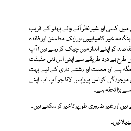
میں کسی اور غیر نظر آنے والے پہلو کے قریب
نگامہ خیز کامیابیوں اور ایک مطمئن اور فائدہ
 مقاصد کو اپنے انداز میں چیک کر رہے ہیں! آپ
 طرح بے درد طریقے سے اپنی اس نئی حقیقت
گہ ہے اور محبت اور رشتے داری کے لیے بہت
 موجودگی کو اس پر واپس لانا جو آپ اب اپنے
ے بڑا تحفہ ہے۔
ں اور غیر ضروری طور پر تاخیر کر سکتے ہیں۔
ھیلائیں۔