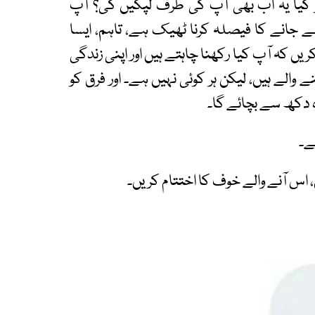
کیا یہ اب بھی آپ کی طرف لپکیں گی؟ آپ
 جانے کا فیصلہ کرنا ٹھیک ہے، تاہم، ایسا
ریں کہ آپ کیا رکھنا چاہتے ہیں اور اپنی زندگی
 والے ہیں، لیکن ہر کوئی نہیں ہے۔ اور فرق کو
 دکھ سے بچائے گا۔
ے۔
اس آنے والے خوف کا اختتام کریں۔