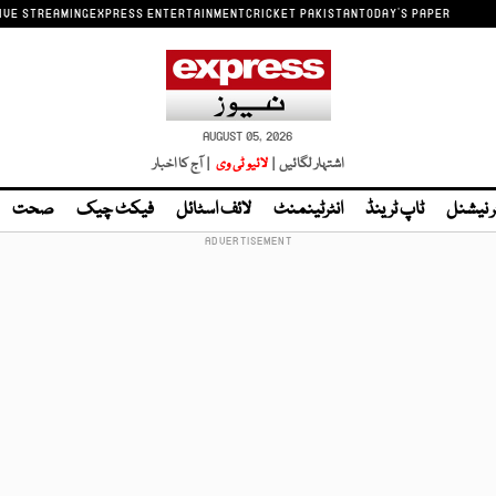
IVE STREAMING
EXPRESS ENTERTAINMENT
CRICKET PAKISTAN
TODAY'S PAPER
AUGUST 05, 2026
اشتہار لگائیں |
لائیو ٹی وی
| آج کا اخبار
ر نیشنل
ٹاپ ٹرینڈ
انٹرٹینمنٹ
لائف اسٹائل
فیکٹ چیک
صحت