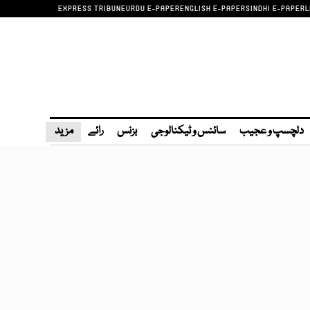
EXPRESS TRIBUNE
URDU E-PAPER
ENGLISH E-PAPER
SINDHI E-PAPER
L
دلچسپ و عجیب
سائنس و ٹیکنالوجی
بزنس
رائے
مزید