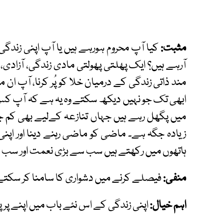
مثبت:
کیا آپ محروم ہورہے ہیں یا آپ اپنی زندگی 
آرہے ہیں؟ ایک پھلتی پھولتی مادی زندگی، آزادی، ہ
مند ذاتی زندگی کے درمیان خلا کو پُر کرنا، آپ ان
ابھی تک جو نہیں دیکھ سکتے وہ یہ ہے کہ آپ کس
میں پگھل رہے ہیں جہاں تنازعہ کےلیے بھی کم ج
زیادہ جگہ ہے۔ ماضی کو ماضی رہنے دینا اور اپنی
ہاتھوں میں رکھتے ہیں سب سے بڑی نعمت اور سب س
منفی:
فیصلے کرنے میں دشواری کا سامنا کر سکتے ہی
اہم خیال:
اپنی زندگی کے اس نئے باب میں اپنے پر پ