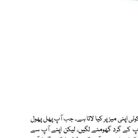
وئی اپنی میز پر کیا لاتا ہے۔ جب آپ پھل پھول
آپ کے گرد گھومنے لگیں، لیکن اپنے آپ سے