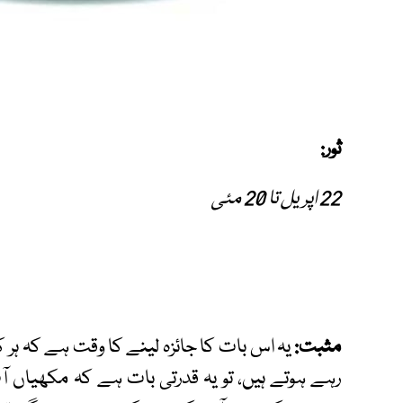
ثور:
22 اپریل تا 20 مئی
مثبت:
یہ اس بات کا جائزہ لینے کا وقت ہے کہ ہر ک
رہے ہوتے ہیں، تو یہ قدرتی بات ہے کہ مکھیاں 