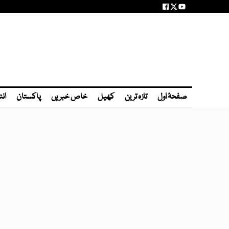
صفحۂ اول
تازہ ترین
کھیل
خاص خبریں
پاکستان
انٹ