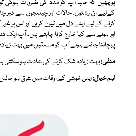
پوچھیں کہ جب آپ کو مدد کی ضرورت ہوگی تو 
کےلیے ان رشتوں، حالات اور چیلنجوں سے دور چلے
کرنے کےلیے اپنے دل میں ٹیون کریں اور اس پر غور ک
اور ہونے سے کیا خارج کرنا چاہتے ہیں۔ آپ ایک دینے
پہچاننا جانتے ہوئے آپ کو مستقبل میں بہت زیادہ
منفی:
بہت زیادہ شک کرنے کی عادت ہو سکتی ہ
اہم خیال:
اپنی خوشی کے اوقات میں غرق ہو جائیں، 