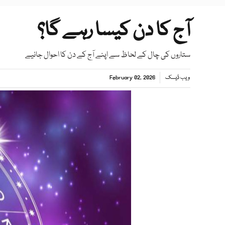
آج کا دن کیسا رہے گا؟
ستاروں کی چال کے لحاظ سے اپنے آج کے دن کا احوال جانیے
ویب ڈیسک
February 02, 2026