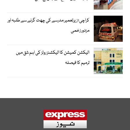
کراچی؛ زیرتعمیر مدرسے کی چھت گرنے سے طلبہ اور
مزدور زخمی
الیکشن کمیشن کا الیکشنز رولز کی اہم شق میں
ترمیم کا فیصلہ