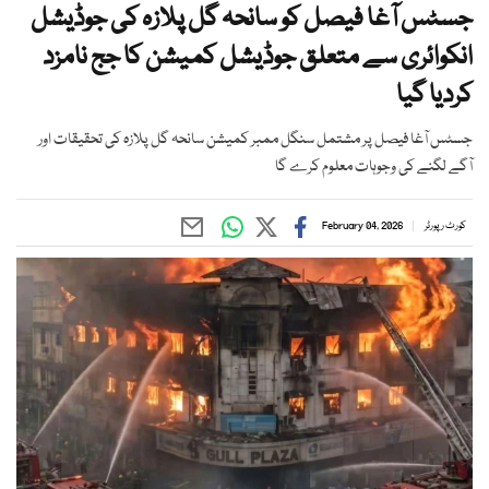
جسٹس آغا فیصل کو سانحہ گل پلازہ کی جوڈیشل
انکوائری سے متعلق جوڈیشل کمیشن کا جج نامزد
کردیا گیا
جسٹس آغا فیصل پر مشتمل سنگل ممبر کمیشن سانحہ گل پلازہ کی تحقیقات اور
آگے لگنے کی وجوہات معلوم کرے گا
کورٹ رپورٹر
February 04, 2026