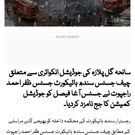
سانحہ گل پلازہ کی جوڈیشل انکوائری سے متعلق
چیف جسٹس سندھ ہائیکورٹ جسٹس ظفر احمد
راجپوت نے جسٹس آغا فیصل کو جوڈیشل
کمیشن کا جج نامزد کردیا۔
رجسٹرار سندھ ہائیکورٹ کے محکمہ داخلہ کو بھیجے گئے مراسلے
کے مطابق چیف جسٹس سندھ ہائیکورٹ جسٹس ظفر احمد راجپوت