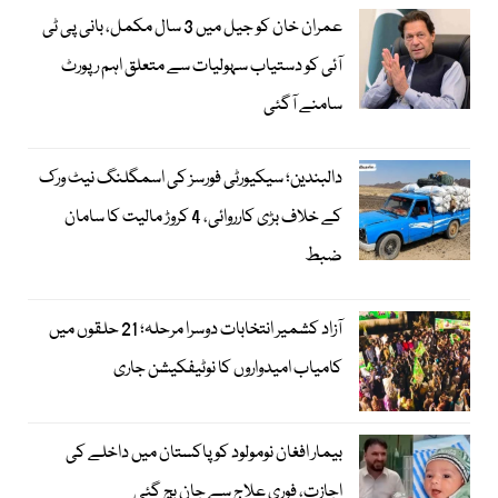
عمران خان کو جیل میں 3 سال مکمل، بانی پی ٹی
آئی کو دستیاب سہولیات سے متعلق اہم رپورٹ
سامنے آگئی
دالبندین؛ سیکیورٹی فورسز کی اسمگلنگ نیٹ ورک
کے خلاف بڑی کارروائی، 4 کروڑ مالیت کا سامان
ضبط
آزاد کشمیر انتخابات دوسرا مرحلہ؛ 21 حلقوں میں
کامیاب امیدواروں کا نوٹیفکیشن جاری
بیمار افغان نومولود کو پاکستان میں داخلے کی
اجازت، فوری علاج سے جان بچ گئی