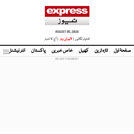
AUGUST 05, 2026
اشتہار لگائیں |
لائیو ٹی وی
| آج کا اخبار
صفحۂ اول
تازہ ترین
کھیل
خاص خبریں
پاکستان
انٹر نیشنل
ٹا