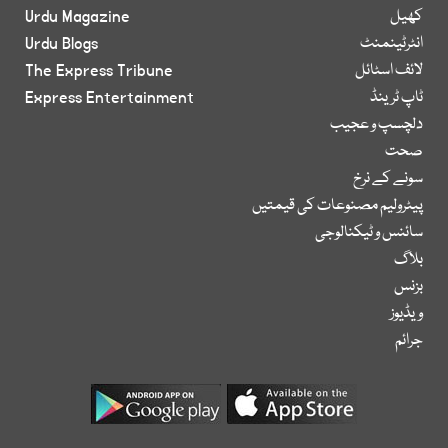
کھیل
Urdu Magazine
انٹرٹینمنٹ
Urdu Blogs
لائف اسٹائل
The Express Tribune
ٹاپ ٹرینڈ
Express Entertainment
دلچسپ و عجیب
صحت
سونے کے نرخ
پیٹرولیم مصنوعات کی قیمتیں
سائنس و ٹیکنالوجی
بلاگ
بزنس
ویڈیوز
جرائم