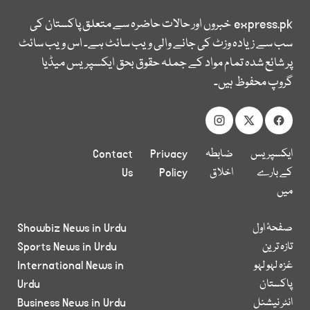
express.pk
خبروں اور حالات حاضرہ سے متعلق پاکستان کی
سب سے زیادہ وزٹ کی جانے والی ویب سائٹ ہے۔ اس ویب سائٹ
پر شائع شدہ تمام مواد کے جملہ حقوق بحق ایکسپریس میڈیا
گروپ محفوظ ہیں۔
ایکسپریس
ضابطہ
Privacy
Contact
کے بارے
اخلاق
Policy
Us
میں
صفحۂ اول
Showbiz News in Urdu
تازہ ترین
Sports News in Urdu
غزہ لہو لہو
International News in
پاکستان
Urdu
انٹر نیشنل
Business News in Urdu