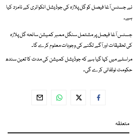
نے جسٹس آغا فیصل کو گل پلازہ کی جوڈیشل انکوائری کے نامزد کیا
ہے۔
جسٹس آغا فیصل پر مشتمل سنگل ممبر کمیشن سانحہ گل پلازہ
کی تحقیقات اور آگے لگنے کی وجوہات معلوم کرے گا۔
مراسلے میں کہا گیا ہے کہ جوڈیشل کمیشن کی مدت کا تعین سندھ
حکومت نوٹفائی کرے گی۔
متعلقہ