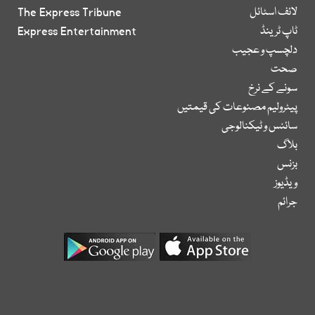
لائف اسٹائل
The Express Tribune
ٹاپ ٹرینڈ
Express Entertainment
دلچسپ و عجیب
صحت
سونے کے نرخ
پیٹرولیم مصنوعات کی قیمتیں
سائنس و ٹیکنالوجی
بلاگ
بزنس
ویڈیوز
جرائم