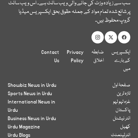
سب سے زیادہ وزٹ کی جانے والی ویب سائٹ ہے۔ اس ویب سائٹ
پر شائع شدہ تمام مواد کے جملہ حقوق بحق ایکسپریس میڈیا
گروپ محفوظ ہیں۔
ایکسپریس
ضابطہ
Privacy
Contact
کے بارے
اخلاق
Policy
Us
میں
صفحۂ اول
Showbiz News in Urdu
تازہ ترین
Sports News in Urdu
غزہ لہو لہو
International News in
پاکستان
Urdu
انٹر نیشنل
Business News in Urdu
کھیل
Urdu Magazine
انٹرٹینمنٹ
Urdu Blogs