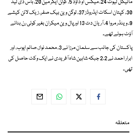
مائیکل لیوٹ 24، میکس او داؤد 5، کولن ایکر مین 20، باس ڈی لیڈ
30، کپتان اسکاٹ ایڈروڈز 37، لوگن وین بیک صفر، زیک لائن کیشے
9، وینڈر مروا 4، آریان دت 13 اور پال وین میکران بغیر کوئی رن بنائے
آؤٹ ہوئے تھے۔
پاکستان کی جانب سے سلمان مرزا نے 3، محمد نواز، صائم ایوب، اور
ابرار احمد نے 2،2 جبکہ شاہین شاہ آفریدی نے ایک وکٹ حاصل کی
تھی۔
متعلقہ