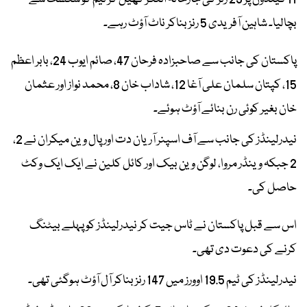
بچالیا۔ شاہین آفریدی 5 رنز بناکر ناٹ آؤٹ رہے۔
پاکستان کی جانب سے صاحبزادہ فرحان 47، صائم ایوب 24، بابر اعظم
15، کپتان سلمان علی آغا 12، شاداب خان 8، محمد نواز اور عثمان
خان بغیر کوئی رن بنائے آؤٹ ہوئے۔
نیدرلینڈز کی جانب سے آف اسپنر آریان دت اور پال وین میکران نے 2،
2 جبکہ وینڈر مروا، لوگن وین بیک اور کائل کلین نے ایک ایک وکٹ
حاصل کی۔
اس سے قبل پاکستان نے ٹاس جیت کر نیدرلینڈز کو پہلے بیٹنگ
کرنے کی دعوت دی تھی۔
نیدرلینڈز کی ٹیم 19.5 اوورز میں 147 رنز بناکر آل آؤٹ ہوگئی تھی۔