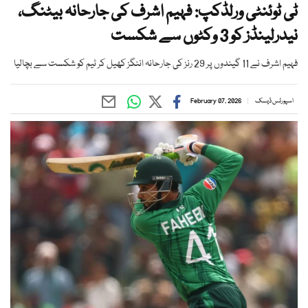
ٹی ٹوئنٹی ورلڈکپ: فہیم اشرف کی جارحانہ بیٹنگ،
نیدرلینڈز کو 3 وکٹوں سے شکست
فہیم اشرف نے 11 گیندوں پر 29 رنز کی جارحانہ اننگز کھیل کر ٹیم کو شکست سے بچالیا
اسپورٹس ڈیسک
February 07, 2026