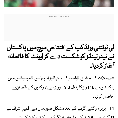
ٹی ٹوئنٹی ورلڈکپ کے افتتاحی میچ میں پاکستان
نے نیدرلینڈز کو شکست دے کر ایونٹ کا فاتحانہ
آغاز کردیا۔
تفصیلات کے مطابق کولمبو کے سنہالیز اسپورٹس کمپلیکس میں
پاکستان نے 148 رنز کا ہدف 19.3 اوورز میں 7 وکٹوں کے نقصان پر
حاصل کرلیا۔
114 رنز پر 7 وکٹیں گرنے کے بعد مشکل صورتحال میں فہیم اشرف نے
11 گیندوں پر 29 رنز کی جارحانہ اننگز کھیل کر ٹیم کو شکست سے