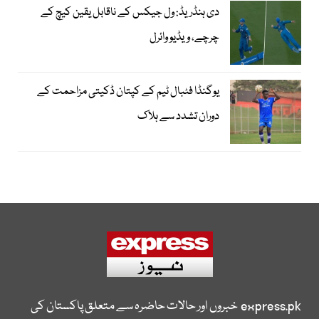
دی ہنڈریڈ: ول جیکس کے ناقابل یقین کیچ کے
چرچے، ویڈیو وائرل
یوگنڈا فٹبال ٹیم کے کپتان ڈکیتی مزاحمت کے
دوران تشدد سے ہلاک
express.pk
خبروں اور حالات حاضرہ سے متعلق پاکستان کی