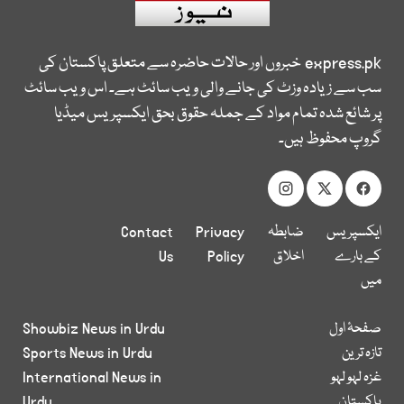
express.pk
خبروں اور حالات حاضرہ سے متعلق پاکستان کی
سب سے زیادہ وزٹ کی جانے والی ویب سائٹ ہے۔ اس ویب سائٹ
پر شائع شدہ تمام مواد کے جملہ حقوق بحق ایکسپریس میڈیا
گروپ محفوظ ہیں۔
ایکسپریس
ضابطہ
Privacy
Contact
کے بارے
اخلاق
Policy
Us
میں
صفحۂ اول
Showbiz News in Urdu
تازہ ترین
Sports News in Urdu
غزہ لہو لہو
International News in
پاکستان
Urdu