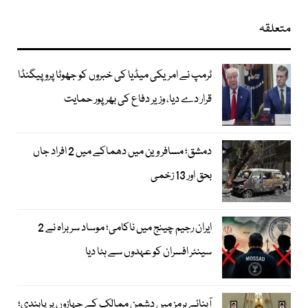
متعلقہ
ٹرمپ نے امریکی میڈیا کی خبروں کو جھوٹا پروپیگنڈا
قرار دے دیا، وزیر دفاع کی بھرپور حمایت
دمشق؛ مسافر وین میں دھماکے میں 2 افراد جاں
بحق اور 13 زخمی
ایران رجیم چینج میں ناکامی؛ موساد سربراہ نے 2
سینئر افسران کو عہدوں سے ہٹا دیا
آبنائے ہرمز میں دشمن ممالک کے جہازوں پر پابندی؛