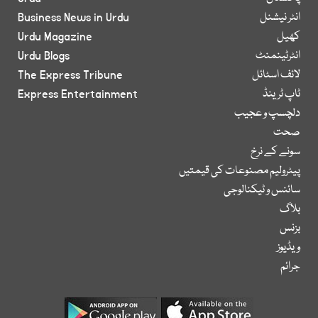
انٹر نیشنل
Business News in Urdu
کھیل
Urdu Magazine
انٹرٹینمنٹ
Urdu Blogs
لائف اسٹائل
The Express Tribune
ٹاپ ٹرینڈ
Express Entertainment
دلچسپ و عجیب
صحت
سونے کے نرخ
پیٹرولیم مصنوعات کی قیمتیں
سائنس و ٹیکنالوجی
بلاگ
بزنس
ویڈیوز
جرائم