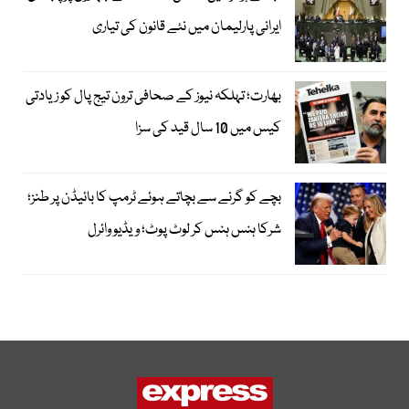
ایرانی پارلیمان میں نئے قانون کی تیاری
بھارت؛ تہلکہ نیوز کے صحافی ترون تیج پال کو زیادتی
کیس میں 10 سال قید کی سزا
بچے کو گرنے سے بچاتے ہوئے ٹرمپ کا بائیڈن پر طنز؛
شرکا ہنس ہنس کر لوٹ پوٹ؛ ویڈیو وائرل