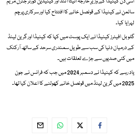
اسی دن کینیڈا کے وزیرِ خارجہ انیتا آنند اور کینیڈین گورنر جنرل مریم
سائمن نے کینیڈا کے قونصل خانے کا افتتاح کیا اور سرکاری پرچم
لہرایا کیا۔
گلوبل افیئرز کینیڈا نے ایک پوسٹ میں کہا کہ کینیڈا اور گرین لینڈ
کے درمیان دنیا کی سب سے طویل سمندری سرحد کے ساتھ آرکٹک
میں کئی صدیوں سے جڑے تعلقات ہیں۔
یاد رہے کہ کینیڈا نے دسمبر 2024 میں جب کہ فرانس نے جون
2025 میں گرین لینڈ میں قونصل خانے کھولنے کا اعلان کیا تھا۔