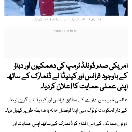
فرانس اور کینیڈا نے گرین لینڈ میں اپنے قونصل خانے کھول لیے
امریکی صدر ڈونلڈ ٹرمپ کی دھمکیوں اور دباؤ
کے باوجود فرانس اور کینیڈا نے ڈنمارک کے ساتھ
اپنی عملی حمایت کا اعلان کردیا۔
عالمی خبر رساں ادارے کے مطابق فرانس اور کینیڈا نے گرین لینڈ
کے دارالحکومت نونُوک میں اپنا قونصل خانہ باضابطہ طور پر کھول دیا۔
دونوں ممالک کے اس اقدام کو ڈنمارک کے ساتھ اپنی حمایت اور