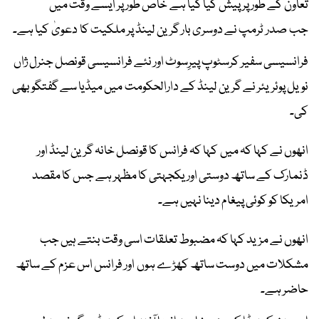
تعاون کے طور پر پیش کیا گیا ہے خاص طور پر ایسے وقت میں
جب صدر ٹرمپ نے دوسری بار گرین لینڈ پر ملکیت کا دعویٰ کیا ہے۔
فرانسیسی سفیر کرسٹوپ پیرِسوٹ اور نئے فرانسیسی قونصل جنرل ژاں
نویل پوئریئر نے گرین لینڈ کے دارالحکومت میں میڈیا سے گفتگو بھی
کی۔
انھوں نے کہا کہ میں کہا کہ فرانس کا قونصل خانہ گرین لینڈ اور
ڈنمارک کے ساتھ دوستی اور یکجہتی کا مظہر ہے جس کا مقصد
امریکا کو کوئی پیغام دینا نہیں ہے۔
انھوں نے مزید کہا کہ مضبوط تعلقات اسی وقت بنتے ہیں جب
مشکلات میں دوست ساتھ کھڑے ہوں اور فرانس اس عزم کے ساتھ
حاضر ہے۔