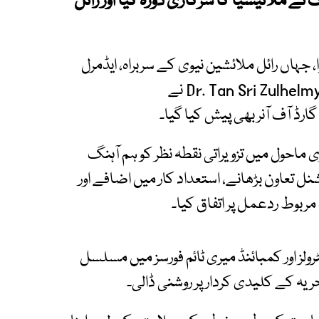
نے ملائیشیا کا سرکاری دورہ کیا اور رائل
، جہاں رائل ملائشین نیوی کے سربراہ، ایڈمرل
گارڈ آف آنر بھی پیش کیا گیا۔
 ماحول میں تزویراتی نقطہ نظر کو ہم آہنگ
یشنل تعاون بڑھانے، استعداد کار میں اضافے اور
مربوط ردعمل پر اتفاق کیا۔
رولز اور کمبائنڈ میری ٹائم فورسز میں مسلسل
ہ کے کلیدی کردار پر روشنی ڈالی۔