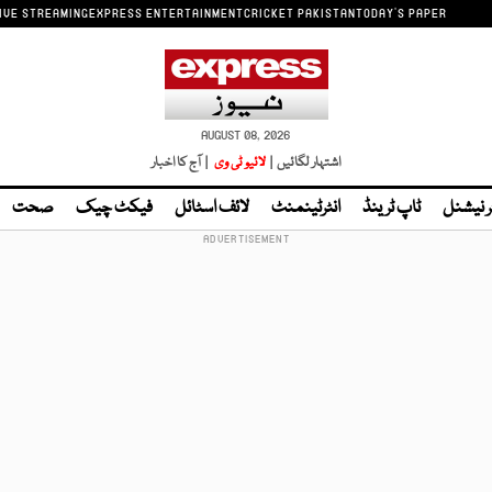
IVE STREAMING
EXPRESS ENTERTAINMENT
CRICKET PAKISTAN
TODAY'S PAPER
AUGUST 08, 2026
اشتہار لگائیں |
لائیو ٹی وی
| آج کا اخبار
ر نیشنل
ٹاپ ٹرینڈ
انٹرٹینمنٹ
لائف اسٹائل
فیکٹ چیک
صحت