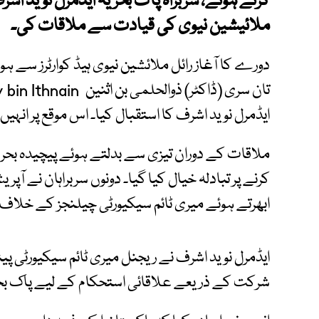
کرتے ہوئے، سربراہ پاک بحریہ ایڈمرل نوید اشرف 
ملائیشین نیوی کی قیادت سے ملاقات کی۔
دورے کا آغاز رائل ملائشین نیوی ہیڈ کوارٹرز سے ہوا
تان سری (ڈاکٹر) ذوالحلمی بن اثنین Dr. Tan Sri Zulhelmy bin Ithnain نے
ایڈمرل نوید اشرف کا استقبال کیا۔ اس موقع پر انہیں 
ملاقات کے دوران تیزی سے بدلتے ہوئے پیچیدہ بحری
کرنے پر تبادلہ خیال کیا گیا۔ دونوں سربراہان نے آپر
ابھرتے ہوئے میری ٹائم سیکیورٹی چیلنجز کے خلاف 
ایڈمرل نوید اشرف نے ریجنل میری ٹائم سیکیورٹی پیٹ
شرکت کے ذریعے علاقائی استحکام کے لیے پاک بحری