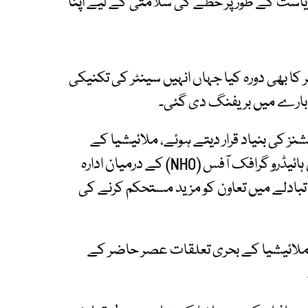
 ریاست کے طور پر خطے کی سلامتی کے لیے اپنا
 کا بھی دورہ کیا جہاں انہیں سینٹر کی تکنیکی
 بارے میں بریفنگ دی گئی۔
یشنز کی بنیاد قرار دیتے ہوئے، ملائیشیا کے
نیشنل ہائیڈرو گرافک سینٹر اور پاکستان کے نیشنل ہائیڈرو گرافک آفس (NHO) کے درمیان ادارہ
ے تبادلے میں تعاون کو مزید مستحکم کرنے کی
ور ملائیشیا کے بحری تعلقات عصر حاضر کے