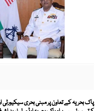
پاک بحریہ کے تعاون پر مبنی بحری سیکیورٹی 