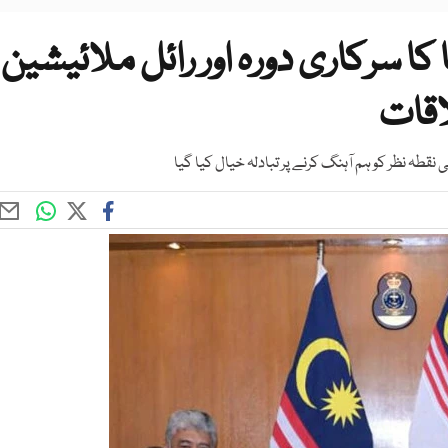
 کا سرکاری دورہ اور رائل ملائیشین
اقات
نقطہ نظر کو ہم آہنگ کرنے پر تبادلہ خیال کیا گیا