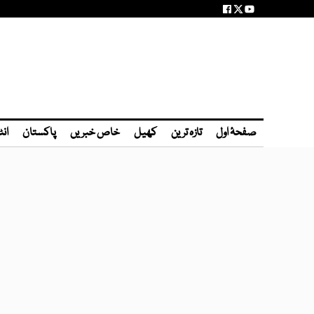
صفحۂ اول
تازہ ترین
کھیل
خاص خبریں
پاکستان
انٹ