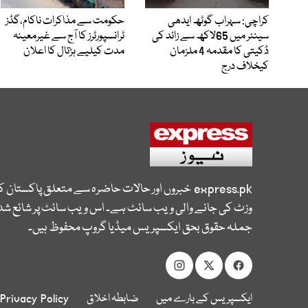
کراچی: سہراب گوٹھ ایدھی
حکومت سے مذاکرات ناکام،گڈز
سینٹر میں 65لاکھ سے زائد کی
ٹرانسپورٹرز کا آج سے غیرمعینہ
ڈکیتی کا مقدمہ 4 ملزمان
مدت کیلیے ہڑتال کا اعلان
کیخلاف درج
express.pk
خبروں اور حالات حاضرہ سے متعلق پاکستان 
وزٹ کی جانے والی ویب سائٹ ہے۔ اس ویب سائٹ پر شائع شدہ
جملہ حقوق بحق ایکسپریس میڈیا گروپ محفوظ ہیں۔
ایکسپریس کے بارے میں
ضابطہ اخلاق
Privacy Policy