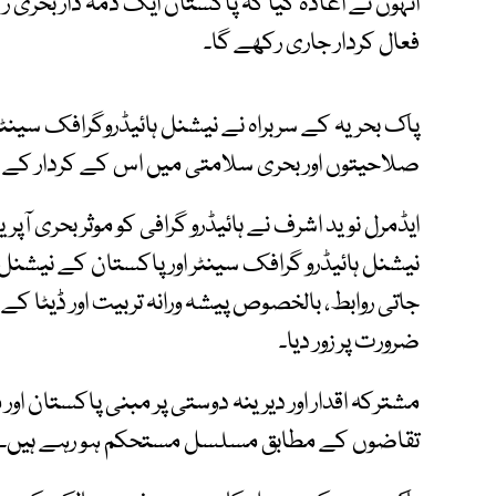
انہوں نے اعادہ کیا کہ پاکستان ایک ذمہ دار بحری
فعال کردار جاری رکھے گا۔
پاک بحریہ کے سربراہ نے نیشنل ہائیڈروگرافک سینٹر
صلاحیتوں اور بحری سلامتی میں اس کے کردار کے
ایڈمرل نوید اشرف نے ہائیڈرو گرافی کو موثر بحری آپر
جاتی روابط، بالخصوص پیشہ ورانہ تربیت اور ڈیٹا ک
ضرورت پر زور دیا۔
مشترکہ اقدار اور دیرینہ دوستی پر مبنی پاکستان ا
تقاضوں کے مطابق مسلسل مستحکم ہو رہے ہیں۔