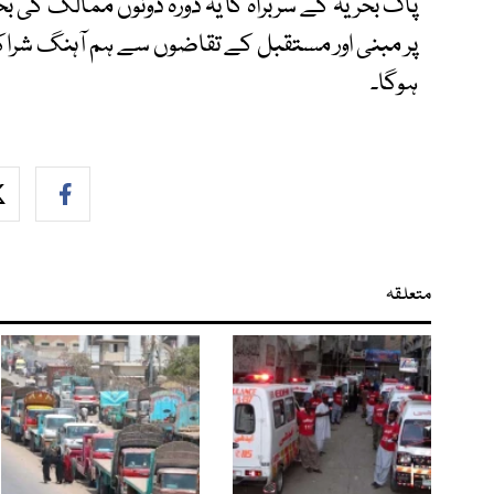
پاک بحریہ کے سربراہ کا یہ دورہ دونوں ممالک کی بح
پر مبنی اور مستقبل کے تقاضوں سے ہم آہنگ شرا
ہوگا۔
متعلقہ