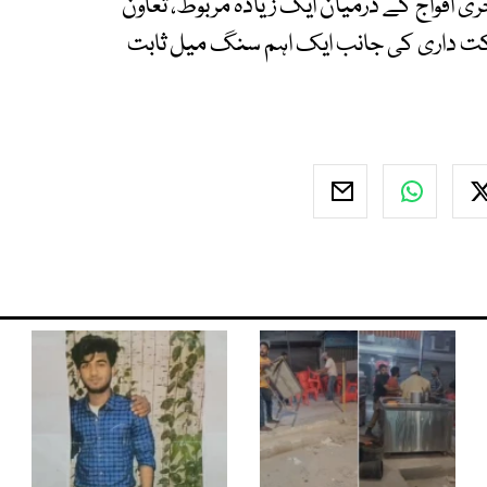
ری افواج کے درمیان ایک زیادہ مربوط، تعاون
کت داری کی جانب ایک اہم سنگ میل ثابت