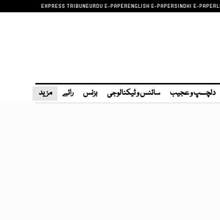
EXPRESS TRIBUNE
URDU E-PAPER
ENGLISH E-PAPER
SINDHI E-PAPER
L
دلچسپ و عجیب
سائنس و ٹیکنالوجی
بزنس
رائے
مزید