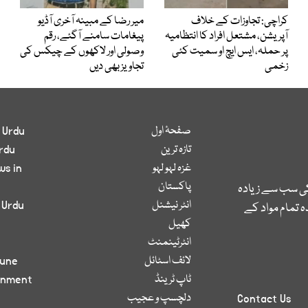
کراچی: تجاوزات کے خلاف
میر رضا کے مبینہ آخری آڈیو
آپریشن، مشتعل افراد کا انتظامیہ
پیغامات سامنے آگئے، رقم
پر حملہ، ایس ایچ او سمیت کئی
وصولی اور لاکھوں کے چیکس کی
زخمی
تجاویز بھی دیں
صفحۂ اول
 Urdu
تازہ ترین
rdu
غزہ لہو لہو
ws in
پاکستان
کی سب سے زیادہ
انٹر نیشنل
 Urdu
 تمام مواد کے
کھیل
انٹرٹینمنٹ
لائف اسٹائل
bune
ٹاپ ٹرینڈ
inment
دلچسپ و عجیب
Contact Us