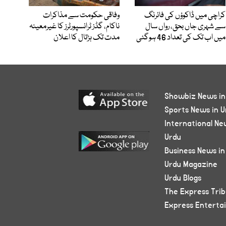
کراچی میں ڈاکوؤں کی فائرنگ
وفاقی حکومت سے مذاکرات
سے شہری جاں بحق، رواں سال
ناکام، گڈز ٹرانسپورٹرز کا غیرمعینہ
میں اب تک کی تعداد 46 ہوگئی
مدت تک ہڑتال کا اعلان
Showbiz News in
Sports News in U
International Ne
Urdu
Business News in
Urdu Magazine
Urdu Blogs
The Express Tri
Express Enterta