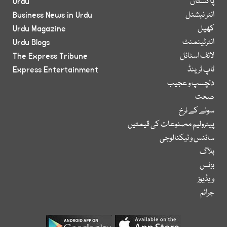
پاکستان
Urdu
انٹر نیشنل
Business News in Urdu
کھیل
Urdu Magazine
انٹرٹینمنٹ
Urdu Blogs
لائف اسٹائل
The Express Tribune
ٹاپ ٹرینڈ
Express Entertainment
دلچسپ و عجیب
صحت
سونے کے نرخ
پیٹرولیم مصنوعات کی قیمتیں
سائنس و ٹیکنالوجی
بلاگ
بزنس
ویڈیوز
جرائم