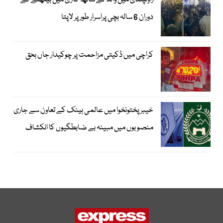
راولپنڈی میں والد کے ساتھ گاڑی میں بیٹھنے کے
دوران 6 سالہ بچی پراسرار طور پر لاپتا
کراچی میں ڈکیتی مزاحمت پر چوکیدار جاں بحق
خیبرپختونخوا میں عالمی بینک کے تعاون سے جاری
منصوبوں میں مبینہ بے ضابطگیوں کا انکشاف