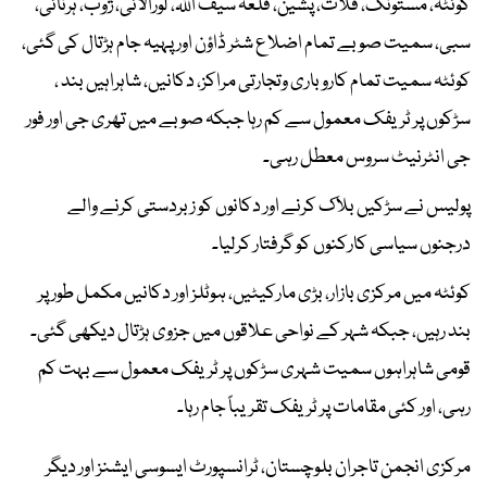
کوئٹہ، مستونگ، قلات، پشین، قلعہ سیف اللہ، لورالائی، ژوب، ہرنائی،
سبی، سمیت صوبے تمام اضلاع شٹر ڈاؤن اور پہیہ جام ہڑتال کی گئی،
کوئٹہ سمیت تمام کاروباری وتجارتی مراکز، دکانیں، شاہراہیں بند ،
سڑکوں پر ٹریفک معمول سے کم رہا جبکہ صوبے میں تھری جی اور فور
جی انٹرنیٹ سروس معطل رہی۔
پولیس نے سڑکیں بلاک کرنے اور دکانوں کو زبردستی کرنے والے
درجنوں سیاسی کارکنوں کو گرفتار کرلیا۔
کوئٹہ میں مرکزی بازار، بڑی مارکیٹیں، ہوٹلز اور دکانیں مکمل طور پر
بند رہیں، جبکہ شہر کے نواحی علاقوں میں جزوی ہڑتال دیکھی گئی۔
قومی شاہراہوں سمیت شہری سڑکوں پر ٹریفک معمول سے بہت کم
رہی، اور کئی مقامات پر ٹریفک تقریباً جام رہا۔
مرکزی انجمن تاجران بلوچستان، ٹرانسپورٹ ایسوسی ایشنز اور دیگر