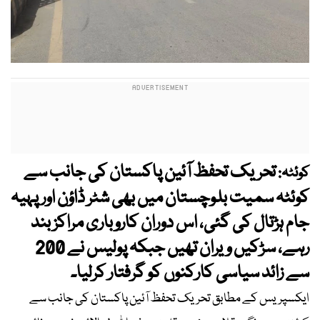
تحریک تحفظ آئین پاکستان کی جانب سے
کوئٹہ:
کوئٹہ سمیت بلوچستان میں بھی شٹر ڈاؤن اور پہیہ
جام ہڑتال کی گئی، اس دوران کاروباری مراکز بند
رہے، سڑکیں ویران تھیں جبکہ پولیس نے 200
سے زائد سیاسی کارکنوں کو گرفتار کرلیا۔
ایکسپریس کے مطابق تحریک تحفظ آئین پاکستان کی جانب سے