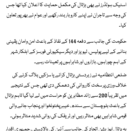
اسٹیک ہولڈرز نے بھی ہڑتال کی مکمل حمایت کا اعلان کیا تھا جس
کی وجہ سے تاجران نے اپنے کاروبار بند رکھے اور عوام نے بھرپور تعاون
کیا۔
حکومت کی جانب سے دفعہ 144 کے نفاذ کے باعث امن وامان یقینی
بنانے کے لیے پولیس، لیویز اور دیگر سیکیورٹی فورسز کے اہلکار شہر
کے اہم چوراہوں، بازاروں اور شاہراہوں پر تعینات رہے۔
ضلعی انتظامیہ نے زبردستی ہڑتال کرانے یا سڑکیں بلاک کرنے کی
خلاف ورزی پر سخت کارروائی کی دھمکی دی تھی جس کے نتیجے
میں تقریباً 200 سے زائد مظاہرین کو حراست میں لے لیا گیا تاہم ہڑتال
کے باعث بلوچستان سے سندھ، خیبر پختونخوا اور پنجاب جانے والی
قومی شاہراہیں بھی متاثر رہیں اور ٹریفک کی روانی شدید متاثر ہوئی۔
یہ ہڑتال اپوزیشن اتحاد کی جانب سے آئین کی بالادستی، جمہوری اقدار