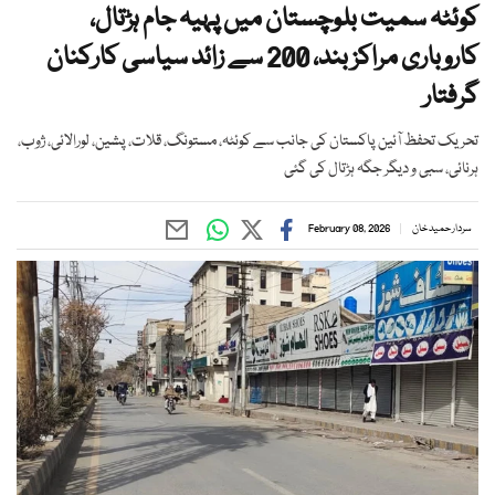
کوئٹہ سمیت بلوچستان میں پہیہ جام ہڑتال،
کاروباری مراکز بند، 200 سے زائد سیاسی کارکنان
گرفتار
تحریک تحفظ آئین پاکستان کی جانب سے کوئٹہ، مستونگ، قلات، پشین، لورالائی، ژوب،
ہرنائی، سبی و دیگر جگہ ہڑتال کی گئی
سردار حمید خان
February 08, 2026