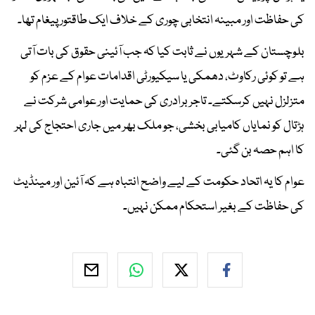
کی حفاظت اور مبینہ انتخابی چوری کے خلاف ایک طاقتور پیغام تھا۔
بلوچستان کے شہریوں نے ثابت کیا کہ جب آئینی حقوق کی بات آتی
ہے تو کوئی رکاوٹ، دھمکی یا سیکیورٹی اقدامات عوام کے عزم کو
متزلزل نہیں کرسکتے۔ تاجر برادری کی حمایت اور عوامی شرکت نے
ہڑتال کو نمایاں کامیابی بخشی، جو ملک بھر میں جاری احتجاج کی لہر
کا اہم حصہ بن گئی۔
عوام کا یہ اتحاد حکومت کے لیے واضح انتباہ ہے کہ آئین اور مینڈیٹ
کی حفاظت کے بغیر استحکام ممکن نہیں۔