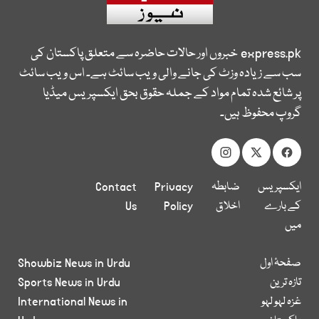
express.pk
خبروں اور حالات حاضرہ سے متعلق پاکستان کی
سب سے زیادہ وزٹ کی جانے والی ویب سائٹ ہے۔ اس ویب سائٹ
پر شائع شدہ تمام مواد کے جملہ حقوق بحق ایکسپریس میڈیا
گروپ محفوظ ہیں۔
ایکسپریس
ضابطہ
Privacy
Contact
کے بارے
اخلاق
Policy
Us
میں
صفحۂ اول
Showbiz News in Urdu
تازہ ترین
Sports News in Urdu
غزہ لہو لہو
International News in