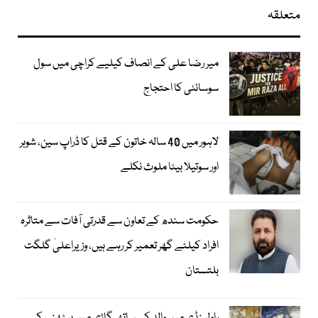
متعلقہ
میر رضا علی کے انصاف کیلیے کراچی میں سول
سوسائٹی کا احتجاج
لاہور میں 40 سالہ خاتون کے قتل کا ڈراپ سین، شوہر
اور سوتیلا بیٹا ملوث نکلے
حکومت سندھ کے تعاون سے قدرتی آفات سے متاثرہ
افراد کیلئے گھر تعمیر کر رہے ہیں، وزیراعلیٰ گلگت
بلتستان