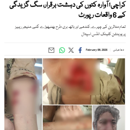
کراچی؛ آوارہ کتوں کی دہشت برقرار، سگ گزیدگی
کے 6 واقعات رپورٹ
تمام متاثرین کے چہرے، کندھے اور ہاتھ بری طرح بھنبھوڑے گئے، منیجر ریبیز
پریوینشن کلینک انڈس اسپتال
دعا عباس
February 08, 2026