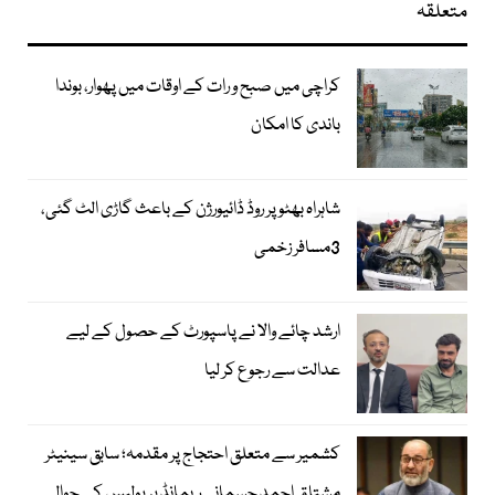
متعلقہ
کراچی میں صبح و رات کے اوقات میں پھوار، بوندا
باندی کا امکان
شاہراہ بھٹو پر روڈ ڈائیورژن کے باعث گاڑی الٹ گئی،
3مسافر زخمی
ارشد چائے والا نے پاسپورٹ کے حصول کے لیے
عدالت سے رجوع کر لیا
کشمیر سے متعلق احتجاج پر مقدمہ؛ سابق سینیٹر
مشتاق احمد جسمانی ریمانڈ پر پولیس کے حوالے