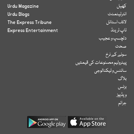
کھیل
Urdu Magazine
انٹرٹینمنٹ
Urdu Blogs
لائف اسٹائل
The Express Tribune
ٹاپ ٹرینڈ
Express Entertainment
دلچسپ و عجیب
صحت
سونے کے نرخ
پیٹرولیم مصنوعات کی قیمتیں
سائنس و ٹیکنالوجی
بلاگ
بزنس
ویڈیوز
جرائم