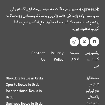
express.pk
خبروں اور حالات حاضرہ سے متعلق پاکستان کی
سب سے زیادہ وزٹ کی جانے والی ویب سائٹ ہے۔ اس ویب سائٹ
پر شائع شدہ تمام مواد کے جملہ حقوق بحق ایکسپریس میڈیا
گروپ محفوظ ہیں۔
ایکسپریس
ضابطہ
Privacy
Contact
کے بارے
اخلاق
Policy
Us
میں
صفحۂ اول
Showbiz News in Urdu
تازہ ترین
Sports News in Urdu
غزہ لہو لہو
International News in
پاکستان
Urdu
انٹر نیشنل
Business News in Urdu