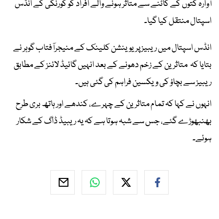
آوارہ کتوں کے کاٹنے سے متاثر ہونے والے افراد کو کورنگی کے انڈس
اسپتال منتقل کیا گیا۔
انڈس اسپتال میں ریبیز پریوینشن کلینک کے منیجرآفتاب گوہر نے
بتایا کہ متاثرین کے زخم دھونے کے بعد انہیں گائیڈ لائنز کے مطابق
ریبیز سے بچاؤ کی ویکسین فراہم کی گئی ہیں۔
انہوں نے کہا کہ تمام متاثرین کے چہرے، کندھے اور ہاتھ بری طرح
بھنبھوڑے گئے، جس سے شبہ ہوتا ہے کہ یہ ریبیڈ ڈاگ کے شکار
ہوئے۔