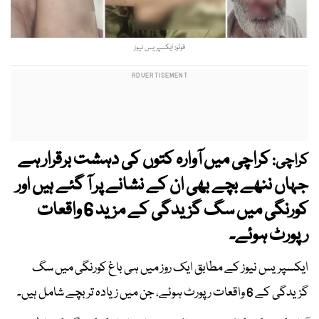
فوٹو: ایکسپریس نیوز
کراچی میں آوارہ کتوں کی دہشت برقرار ہے
کراچی:
جہاں ننھے بچے بھی ان کے نشانے پر آ گئے ہیں اور
کورنگی میں سگ گزیدگی کے مزید 6 واقعات
رپورٹ ہوئے۔
ایکسپریس نیوز کے مطابق ایک روز میں ہی باغ کورنگی میں سگ
گزیدگی کے 6 واقعات رپورٹ ہوئے، جن میں زیادہ تر بچے شامل ہیں۔