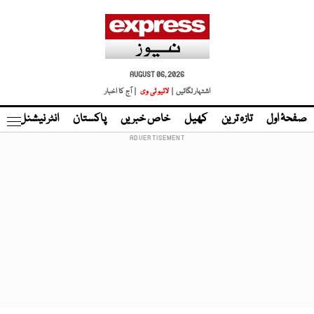
AUGUST 06, 2026
اشتہار لگائیں |
لائیو ٹی وی
| آج کا اخبار
صفحۂ اول
تازہ ترین
کھیل
خاص خبریں
پاکستان
انٹر نیشنل
ٹا