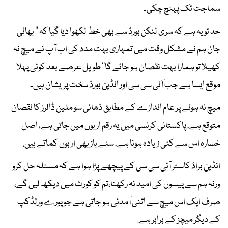
سماجت تک پہنچ چکی۔
حد تو یہ ہے کہ سری لنکن بورڈ سے بھی خط لکھوا دیا گیا کہ ’’ بھائی
جان ہم نے مشکل وقت میں تمہاری بہت مدد کی اب آپ نے میچ نہ
کھیلا تو ہمارا بہت نقصان ہو جائے گا‘‘ طویل عرصے بعد کوئی پہلا
موقع ایسا ہے جب آئی سی سی اور انڈین بورڈ سخت پریشان ہیں۔
میچ نہ ہونے پر عام اندازے کے مطابق ڈھائی سو ملین ڈالرز کا نقصان
متوقع ہے، پاکستانی کرنسی میں یہ رقم اربوں میں جاتی ہے، اصل
خسارہ اس سے کئی زیادہ ہونا ہے، سٹے باز بھی اربوں کماتے ہیں.
انڈین براڈ کاسٹر آئی سی سی کے پیچھے پڑا ہوا ہے کہ مسئلہ حل کرو
ورنہ ہم سے پیسوں کی امید نہ رکھنا،تم کو کورٹ میں دیکھ لیں گے،
صرف ایک اس میچ سے اتنی آمدنی ہو جاتی ہے جو پورے ورلڈکپ
کے دیگر میچز کے برابر ہے.