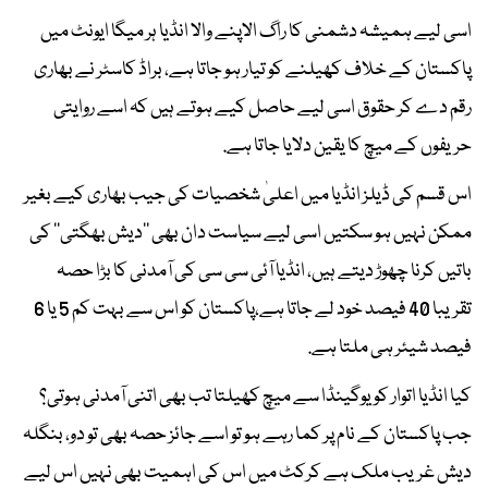
اسی لیے ہمیشہ دشمنی کا راگ الاپنے والا انڈیا ہر میگا ایونٹ میں
پاکستان کے خلاف کھیلنے کو تیار ہو جاتا ہے، براڈ کاسٹر نے بھاری
رقم دے کر حقوق اسی لیے حاصل کیے ہوتے ہیں کہ اسے روایتی
حریفوں کے میچ کا یقین دلایا جاتا ہے.
اس قسم کی ڈیلز انڈیا میں اعلیٰ شخصیات کی جیب بھاری کیے بغیر
ممکن نہیں ہو سکتیں اسی لیے سیاست دان بھی ’’دیش بھگتی‘‘ کی
باتیں کرنا چھوڑ دیتے ہیں، انڈیا آئی سی سی کی آمدنی کا بڑا حصہ
تقریبا 40 فیصد خود لے جاتا ہے،پاکستان کو اس سے بہت کم 5 یا 6
فیصد شیئر ہی ملتا ہے.
کیا انڈیا اتوار کو یوگینڈا سے میچ کھیلتا تب بھی اتنی آمدنی ہوتی؟
جب پاکستان کے نام پر کما رہے ہو تو اسے جائز حصہ بھی تو دو، بنگلہ
دیش غریب ملک ہے کرکٹ میں اس کی اہمیت بھی نہیں اس لیے