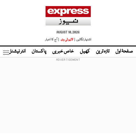
AUGUST 10, 2026
اشتہار لگائیں |
لائیو ٹی وی
| آج کا اخبار
صفحۂ اول
تازہ ترین
کھیل
خاص خبریں
پاکستان
انٹر نیشنل
ٹا