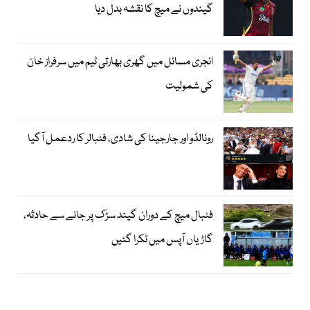
گیندوں نے میچ کا نقشہ بدل دیا
انجری مسائل میں گھری بھارتی ٹیم میں سرفراز خان
کی شمولیت
رونالڈو اور جارجینا کی شادی، فٹبالر کا ردعمل آگیا
فٹبال میچ کے دوران گیند سڑک پر جانے سے حادثہ،
گاڑیاں آپس میں ٹکرا گئیں