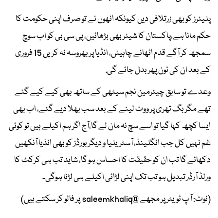
پلیئرز کو بھی زرتلافی دیں کیونکہ انھوں نے تو صرف اپنی حکومت کا
حکم مانا ہے،پاکستان کا شیئر بھی بڑھائیں، پی سی بی کو اب سوچ
سمجھ کر آگے قدم اٹھانے چاہیئں، انڈیا پر بھروسہ نہ کریں 15 فروری
کے بعد ان کی ٹون پھر بدل جائے گی.
وعدے تو سابق چیئرمین نجم سیٹھی کے ساتھ بھی کیے کیے گئے
تھے مگر بگ تھری پر ووٹ لینے کے بعد سب بھلا دیے گئے، اب بھی
ایسا کچھ کہا گیا تو اسے سچ نہ مان لے گا،آج اگر ہم اکیلے ہیں تو کوئی
غم نہیں کل جب انگلینڈ، آسٹریلیا و دیگر بورڈز کو بھی انڈیا آنکھیں
دکھائے گا تب ان کو حقیقت کا احساس ہو گا، شاید تب ہی کرکٹ کا
ورلڈ آرڈر تبدیل ہو تب تک اپنی لڑائی اکیلے ہی لڑنا ہوگی۔
(نوٹ: آپ ٹویٹر پر مجھے @saleemkhaliq پر فالو کر سکتے ہیں)