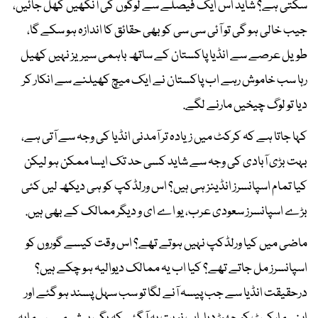
سکتی ہے؟ شاید اس ایک فیصلے سے لوگوں کی آنکھیں کھل جائیں،
جیب خالی ہو گی تو آئی سی سی کو بھی حقائق کا اندازہ ہو سکے گا،
طویل عرصے سے انڈیا پاکستان کے ساتھ باہمی سیریز نہیں کھیل
رہا سب خاموش رہے اب پاکستان نے ایک میچ کھیلنے سے انکار کر
دیا تو لوگ چیخیں مارنے لگے.
کہا جاتا ہے کہ کرکٹ میں زیادہ تر آمدنی انڈیا کی وجہ سے آتی ہے،
بہت بڑی آبادی کی وجہ سے شاید کسی حد تک ایسا ممکن ہو لیکن
کیا تمام اسپانسرز انڈینز ہی ہیں؟ اس ورلڈکپ کو ہی دیکھ لیں کئی
بڑے اسپانسرز سعودی عرب، یو اے ای و دیگر ممالک کے بھی ہیں.
ماضی میں کیا ورلڈکپ نہیں ہوتے تھے؟ اس وقت کیسے گوروں کو
اسپانسرز مل جاتے تھے؟ کیا اب یہ ممالک دیوالیہ ہو چکے ہیں؟
درحقیقت انڈیا سے جب پیسہ آنے لگا تو سب سہل پسند ہو گئے اور