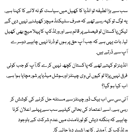
سب سے بڑا لطیفہ تو انڈیا کا کھیل میں سیاست کو نہ لانے کا کہنا ہے،
یہ لوگ تو کہہ رہے تھے کہ صرف سلیکٹڈ میچز کھیلنے نہیں دیں گے
لیکن پاکستان تو فیصلے پر قائم ہے اور ورلڈکپ کا پہلا میچ بھی کھیل
لیا، بات یہی ہے کہ جب آپ حق پر ہوں تو ڈرنا نہیں چاہیے دوسرے
آپ سے ڈرتے ہیں.
انڈینز تو کہتے تھے کہ پاکستان کچھ نہیں کرے گا،آپ کو جب کوئی
فرق نہیں پڑتا تو کیوں ٹی وی چینلز اورسوشل میڈیا پر شور مچایا ہوا ہے،
اب کیا ہو گیا؟
آئی سی سی اب بیک ڈور چینلز سے مسئلہ حل کرنے کی کوشش کر
رہی ہے، اسے اعتماد کی بحالی کیلیے سب سے پہلے اعلان کرنا
چاہیے کہ بنگلہ دیش کو ٹورنامنٹ میں عدم شرکت کے باوجود
ورلڈکپ کی آمدنی کا پورا شیئر دیا جائے گا.