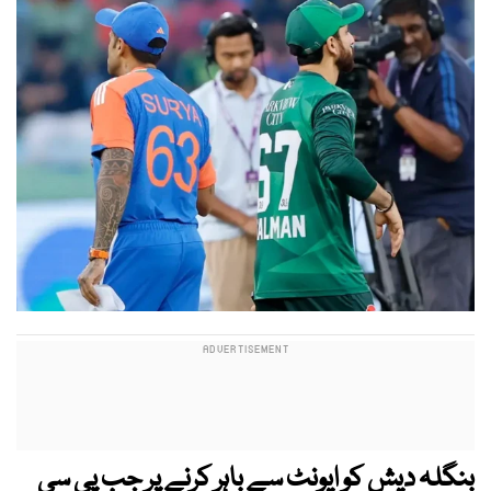
بنگلہ دیش کو ایونٹ سے باہر کرنے پر جب پی سی