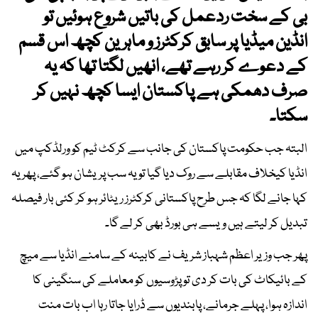
بی کے سخت ردعمل کی باتیں شروع ہوئیں تو
انڈین میڈیا پر سابق کرکٹرز و ماہرین کچھ اس قسم
کے دعوے کر رہے تھے، انھیں لگتا تھا کہ یہ
صرف دھمکی ہے پاکستان ایسا کچھ نہیں کر
سکتا۔
البتہ جب حکومت پاکستان کی جانب سے کرکٹ ٹیم کو ورلڈکپ میں
انڈیا کیخلاف مقابلے سے روک دیا گیا تو یہ سب پریشان ہو گئے، پھر یہ
کہا جانے لگا کہ جس طرح پاکستانی کرکٹرز ریٹائر ہو کر کئی بار فیصلہ
تبدیل کر لیتے ہیں ویسے ہی بورڈ بھی کر لے گا۔
پھر جب وزیر اعظم شہباز شریف نے کابینہ کے سامنے انڈیا سے میچ
کے بائیکاٹ کی بات کر دی تو پڑوسیوں کو معاملے کی سنگینی کا
اندازہ ہوا، پہلے جرمانے، پابندیوں سے ڈرایا جاتا رہا اب بات منت