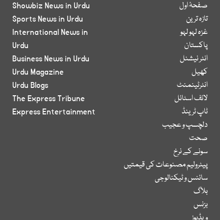
صفحۂ اول
Showbiz News in Urdu
تازہ ترین
Sports News in Urdu
غزہ لہو لہو
International News in
پاکستان
Urdu
انٹر نیشنل
Business News in Urdu
کھیل
Urdu Magazine
انٹرٹینمنٹ
Urdu Blogs
لائف اسٹائل
The Express Tribune
ٹاپ ٹرینڈ
Express Entertainment
دلچسپ و عجیب
صحت
سونے کے نرخ
پیٹرولیم مصنوعات کی قیمتیں
سائنس و ٹیکنالوجی
بلاگ
بزنس
ویڈیوز