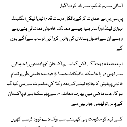
آسانی سے ورلڈکپ سے باہر کر دیا گیا.
پی سی بی نے حمایت کر کے بالکل درست قدم اٹھایا لیکن انگلینڈ،
نیوزی لینڈ اور آسٹریلیا جیسے ممالک خاموش تماشائی بنے رہے
ویسے ان سے اصول پسندی کی باتیں کروا لیں تو سب سے آگے ہوں
گے.
اب معاملہ بہت آگے نکل گیا ہے، پاکستان کو پابندیوں یا جرمانوں
سے نہیں ڈرایا جا سکتا، بائیکاٹ جیسا بڑا فیصلہ یقینی طور پر تمام
قانونی پہلوؤں کا جائزہ لینے کے بعد وکلا کی مشاورت سے ہی کیا گیا
ہو گا، جب ماضی میں بھارت معاہدے سے پھر سکتا ہے تو پاکستان
کے پاس تو ٹھوس جواز بھی ہے.
کسی ٹیم کو حکومت ہی کھیلنے سے روک دے تو وہ کیسے کھیل