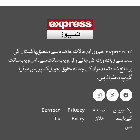
express.pk
خبروں اور حالات حاضرہ سے متعلق پاکستان کی
سب سے زیادہ وزٹ کی جانے والی ویب سائٹ ہے۔ اس ویب سائٹ
پر شائع شدہ تمام مواد کے جملہ حقوق بحق ایکسپریس میڈیا
گروپ محفوظ ہیں۔
ایکسپریس
ضابطہ
Privacy
Contact
کے بارے
اخلاق
Policy
Us
میں