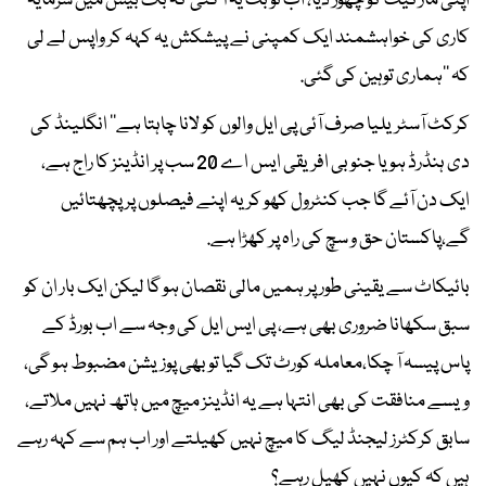
اپنی مارکیٹ کو چھوڑ دیا، اب نوبت یہ آ گئی کہ بگ بیش میں سرمایہ
کاری کی خواہشمند ایک کمپنی نے پیشکش یہ کہہ کر واپس لے لی
کہ ’’ہماری توہین کی گئی.
کرکٹ آسٹریلیا صرف آئی پی ایل والوں کو لانا چاہتا ہے‘‘ انگلینڈ کی
دی ہنڈرڈ ہو یا جنوبی افریقی ایس اے 20 سب پر انڈینز کا راج ہے،
ایک دن آئے گا جب کنٹرول کھو کر یہ اپنے فیصلوں پر پچھتائیں
گے،پاکستان حق و سچ کی راہ پر کھڑا ہے.
بائیکاٹ سے یقینی طور پر ہمیں مالی نقصان ہو گا لیکن ایک بار ان کو
سبق سکھانا ضروری بھی ہے، پی ایس ایل کی وجہ سے اب بورڈ کے
پاس پیسہ آ چکا،معاملہ کورٹ تک گیا تو بھی پوزیشن مضبوط ہو گی،
ویسے منافقت کی بھی انتہا ہے یہ انڈینز میچ میں ہاتھ نہیں ملاتے،
سابق کرکٹرز لیجنڈ لیگ کا میچ نہیں کھیلتے اور اب ہم سے کہہ رہے
ہیں کہ کیوں نہیں کھیل رہے؟