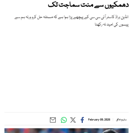
دھمکیوں سے منت سماجت تک
انڈین براڈ کاسٹر آئی سی سی کے پیچھے پڑا ہوا ہے کہ مسئلہ حل کرو ورنہ ہم سے
پیسوں کی امید نہ رکھنا
سلیم خالق
February 09, 2026