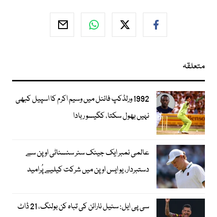
متعلقہ
1992 ورلڈکپ فائنل میں وسیم اکرم کا اسپیل کبھی
نہیں بھول سکتا، کگیسو ربادا
عالمی نمبر ایک جینک سنر سنسناٹی اوپن سے
دستبردار، یو ایس اوپن میں شرکت کیلیے پُرامید
سی پی ایل: سنیل نارائن کی تباہ کن بولنگ، 21 ڈاٹ