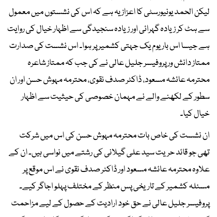
لیکن الحمد یونیورسٹی کا اعزاز یہ ہے کہ اس کی نشستوں میں معمول
سے ہٹ کر زیادہ گہرائی اور زیادہ سنجیدگی سے اظہار خیال کی روایت
ہے جیسا اس بار یوم یک جہتی کشمیر پر ہوا۔ اس نشست کی صدارت
ممتاز دانش ور پروفیسر جلیل عالی نے کی جب کہ ممتاز شاعرہ
محترمہ عائشہ مسعود، ڈاکٹر صدف نقوی، محترمہ مہوش حسن اور ان
سطور کے لکھنے والے نے مہمان خصوصی کی حیثیت سے اظہار
خیال کیا۔
ان نشست کی خاص بات محترمہ مہوش حسن کی اس میں شرکت
تھی جو قائد حریت سید علی گیلانی کی رشتے میں نواسی ہیں۔ ان کے
علاوہ محترمہ عائشہ مسعود اور ڈاکٹر صدف نقوی نے اس موقع پر
مسئلہ کشمیر کے تاریخی پس منظر کے مختلف پہلو اجاگر کیے۔
پروفیسر جلیل عالی نے حق خود ارادیت کے حصول کے لیے مزاحمت