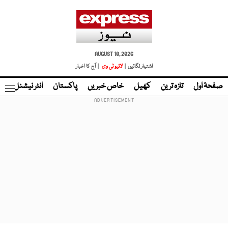
AUGUST 10, 2026
اشتہار لگائیں |
لائیو ٹی وی
| آج کا اخبار
صفحۂ اول
تازہ ترین
کھیل
خاص خبریں
پاکستان
انٹر نیشنل
ٹا