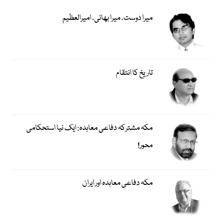
میرا دوست، میرا بھائی، امیرالعظیم
تاریخ کا انتقام
مکہ مشترکہ دفاعی معاہدہ: ایک نیا استحکامی
محور!
مکہ دفاعی معاہدہ اور ایران