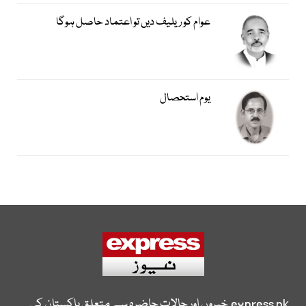
عوام کو ریلیف دیں تو اعتماد حاصل ہوگا
یوم استحصال
express.pk
خبروں اور حالات حاضرہ سے متعلق پاکستان کی