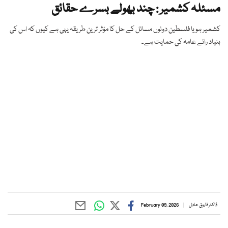
مسئلہ کشمیر : چند بھولے بسرے حقائق
کشمیر ہو یا فلسطین دونوں مسائل کے حل کا مؤثر ترین طریقہ یہی ہے کیوں کہ اس کی
بنیاد رائے عامہ کی حمایت ہے۔
ڈاکٹر فاروق عادل
February 09, 2026