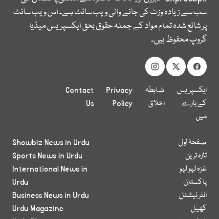
سب سے زیادہ وزٹ کی جانے والی ویب سائٹ ہے۔ اس ویب سائٹ
پر شائع شدہ تمام مواد کے جملہ حقوق بحق ایکسپریس میڈیا
گروپ محفوظ ہیں۔
ایکسپریس
ضابطہ
Privacy
Contact
کے بارے
اخلاق
Policy
Us
میں
صفحۂ اول
Showbiz News in Urdu
تازہ ترین
Sports News in Urdu
غزہ لہو لہو
International News in
پاکستان
Urdu
انٹر نیشنل
Business News in Urdu
کھیل
Urdu Magazine