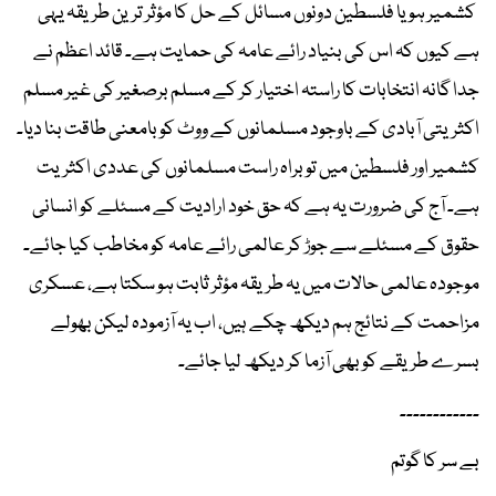
کشمیر ہو یا فلسطین دونوں مسائل کے حل کا مؤثر ترین طریقہ یہی
ہے کیوں کہ اس کی بنیاد رائے عامہ کی حمایت ہے۔ قائد اعظم نے
جدا گانہ انتخابات کا راستہ اختیار کر کے مسلم برصغیر کی غیر مسلم
اکثریتی آبادی کے باوجود مسلمانوں کے ووٹ کو بامعنی طاقت بنا دیا۔
کشمیر اور فلسطین میں تو براہ راست مسلمانوں کی عددی اکثریت
ہے۔ آج کی ضرورت یہ ہے کہ حق خود ارادیت کے مسئلے کو انسانی
حقوق کے مسئلے سے جوڑ کر عالمی رائے عامہ کو مخاطب کیا جائے۔
موجودہ عالمی حالات میں یہ طریقہ مؤثر ثابت ہو سکتا ہے، عسکری
مزاحمت کے نتائج ہم دیکھ چکے ہیں، اب یہ آزمودہ لیکن بھولے
بسرے طریقے کو بھی آزما کر دیکھ لیا جائے۔
۔۔۔۔۔۔۔۔۔۔۔۔
بے سر کا گوتم