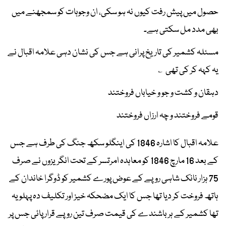
حصول میں پیش رفت کیوں نہ ہو سکی، ان وجوہات کو سمجھنے میں
بھی مدد مل سکتی ہے۔
مسئلہ کشمیر کی تاریخ پرانی ہے جس کی نشان دہی علامہ اقبال نے
یہ کہہ کر کی تھی ؎
دہقان و کشت و جو و خیاباں فروختند
قومے فروختند و چہ ارزاں فروختند
علامہ اقبال کا اشارہ 1846 کی اینگلو سکھ جنگ کی طرف ہے جس
کے بعد 16 مارچ 1846 کو معاہدہ امرتسر کے تحت انگریزوں نے صرف
75 ہزار نانک شاہی روپے کے عوض پورے کشمیر کو ڈوگرا خاندان کے
ہاتھ فروخت کر دیا تھا جس کا ایک مضحکہ خیز اور تکلیف دہ پہلو یہ
تھا کشمیر کے ہر باشندے کی قیمت صرف تین روپے قرار پائی جس پر