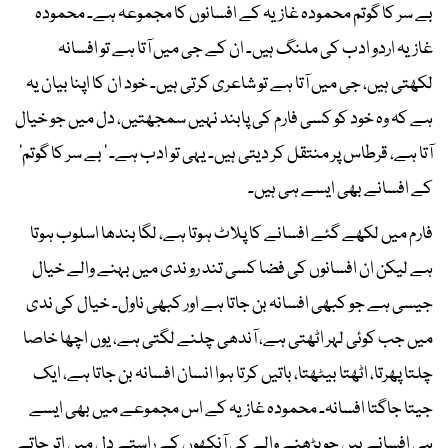
بے سر کا گوتم محمودہ غازیہ کے افسانوں کا مجموعہ ہے۔ محمودہ
غازیہ اردو ادب کی ملنگ ہیں۔ ان کے جی میں آتا ہے تو افسانہ
لکھتی ہیں، جی میں آتا ہے تو شاعری کرتی ہیں۔ خود ان کا اپنا بیان یہ
ہے کہ وہ خود کو کسی فارم کی پابند نہیں سمجھتیں، دل میں جو خیال
آتا ہے، قرطاس پر منتقل کر دیتی ہیں۔ یہی تو ادب ہے۔ ' بے سر کا گوتم'
کے افسانے بھی ایسے ہی ہیں۔
فارم میں لکھے گئے افسانے کا پلاٹ ہوتا ہے، لگا بندھا اسلوب ہوتا
ہے لیکن ان افسانوں کی فضا کسی تند رو ندی میں بہنے والے خیال
جیسی ہے جو کبھی افسانہ بن جاتا ہے اور کبھی ناول۔ خیال کی ندی
میں جب کوئی لہر اٹھتی ہے، آندھی چلنے لگتی ہے، یوں اچھا خاصا
چلتا پھرتا، اٹھتا بیٹھتا، باتیں کرتا ہوا انسان افسانہ بن جاتا ہے، ایک
جیتا جاگتا افسانہ۔ محمودہ غازیہ کے اس مجموعے میں بھی ایسے
ہی افسانے ہیں جو پڑھنے والے کی آنکھوں کے راستے دل میں اتر جاتے