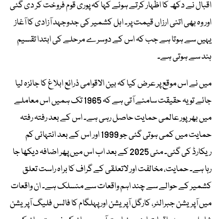
اقبال نے دکھ کا اظہار کرتے ہوئے کہا کہ پوری قوم فروخت کر دی گئی
اور وہ بھی اتنی ارزاں قیمت پر۔ اہل کشمیر کی جدوجہد آزادی کا آغاز
یہیں سے ہوتا ہے جب کہ اس کے دوسرے مرحلے کی ابتدا تقسیم
ہند سے ہوتی ہے۔
میں نے اس موقع پر عرض کیا کہ بین الاقوامی ذرائع ابلاغ کا جائزہ لیا
جائے تو یہ حقیقت سامنے آتی ہے کہ 1965 تک ہمیں اس معاملے
میں بھرپور عالمی حمایت حاصل رہی ہے۔ اس کے بعد رفتہ رفتہ
حمایت میں کمی ہوتی گئی جو 1999 اور اس کے بعد انتہائی کم
ریکارڈ کی گئی۔ مئی 2025 کے بعد اب اس میں پھر اضافہ دیکھا جا
رہا ہے۔ حمایت، مخالفت اور لاتعلقی کے گراف کا براہ راست تعلق
کشمیر کے حوالے سے چند اہم واقعات سے منسلک ہے۔ ان واقعات
میں آپریشن جبرالٹر، کارگل آپریشن اور پہلگام کا فالس فلیگ آپریشن