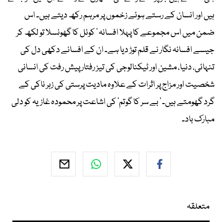
ہیں اور انسان کے رستے ہوئے زخموں پر مرہم رکھ دیتے ہیں۔ اس
ضمن میں اس مجموعے کا پہلا افسانہ ' کوئل کا گھونسلا تو لکھ کر
جیسے افسانہ نگار نے قلم توڑ دیا ہے۔ ان کے افسانے دکھی دل کی
تنہائی، دنیا، مشین اور ٹیکنالوجی کی تیز رفتار پیش رفت کی انسانی
شخصیت اور مزاج پر اثرات کے علاوہ مادیت پرستی کی زہر ناکی کے
گرد گھومتے ہیں۔ ' بے سر کا گوتم' کی اشاعت پر محمودہ غازیہ کو دلی
مبارک باد۔
متعلقہ