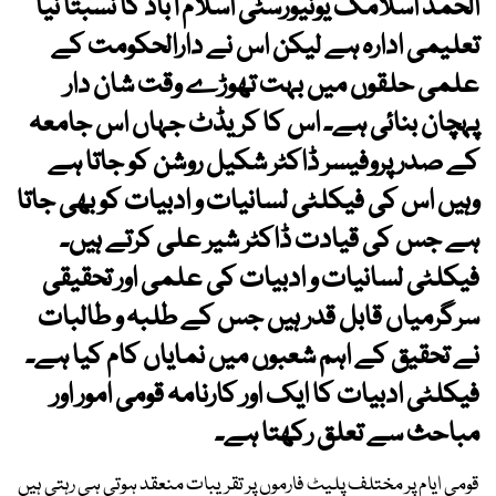
الحمد اسلامک یونیورسٹی اسلام آباد کا نسبتاً نیا
تعلیمی ادارہ ہے لیکن اس نے دارالحکومت کے
علمی حلقوں میں بہت تھوڑے وقت شان دار
پہچان بنائی ہے۔ اس کا کریڈٹ جہاں اس جامعہ
کے صدر پروفیسر ڈاکٹر شکیل روشن کو جاتا ہے
وہیں اس کی فیکلٹی لسانیات و ادبیات کو بھی جاتا
ہے جس کی قیادت ڈاکٹر شیر علی کرتے ہیں۔
فیکلٹی لسانیات و ادبیات کی علمی اور تحقیقی
سرگرمیاں قابل قدر ہیں جس کے طلبہ و طالبات
نے تحقیق کے اہم شعبوں میں نمایاں کام کیا ہے۔
فیکلٹی ادبیات کا ایک اور کارنامہ قومی امور اور
مباحث سے تعلق رکھتا ہے۔
قومی ایام پر مختلف پلیٹ فارموں پر تقریبات منعقد ہوتی ہی رہتی ہیں