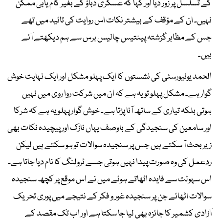
کے تسلسل پر زور دیا اور کہا کہ عسکری دباؤ کے بغیر کام یابی ممکن
نہیں۔ ان کے مؤقف کے بیشتر نکات اس روایت کی تائید میں تھے
جس کے مظاہر گزشتہ پینتیس چالیس برس سے ہم دیکھتے آئے
ہیں۔
الحمد یونیورسٹی کی نشستوں کا ایک پہلو مشکل اور ایک نہایت خوش
گوار ہے۔ مشکل پہلو تو یہ ہے کہ ان میں شرکت روا روی میں نہیں
ہوتی بلکہ تیاری کے ساتھ آنا پڑتا ہے۔ خوش گوار پہلو یہ ہے کہ شرکا
اور سامعین کی سنجیدگی کے باوصف یہاں نازک اور پیچیدہ نکات بھی
زیر بحث آ سکتے ہیں جس پر سنجیدہ سوالات تو ہو سکتے ہیں لیکن
ردعمل کی وہ صورت پیدا نہیں ہوتی جسے ٹرولنگ کا نام دیا جاتا ہے۔
اس سہولت سے فایدہ اٹھاتے ہوئے میں نے اس موقع پر کچھ سنجیدہ
سوالات اٹھائے جن پر سنجیدہ غور و فکر کے نتیجے میں پوری تحریک
آزادی کشمیر کا جائزہ بھی لیا جا سکتا ہے اور اب تک مقصد کے