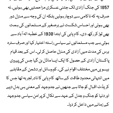
1857 کی جنگ آزادی تک جتنی عسکری مزاحمتیں بھی ہوئیں، نہ
صرف یہ کہ ناکامی سے دوچار ہوئیں بلکہ ان کی وجہ سے منزل دور
بھی ہوئی اور احساس شکست نے برصغیر کے مسلمانوں کی ہمت
بھی توڑ کر رکھ دی۔ کام یابی کی ابتدا 1930 کے خطبہ الہ آباد سے
ہوتی ہے جب مسلمانوں نے سیاسی راستہ اختیار کیا اور صرف سترہ
برس کی مدت میں آزادی کی منزل حاصل کر لی۔ اس کے بعد قیام
پاکستان آزادی کے حصول کا ایک ایسا ماڈل بن گیا جس کی پیروی
بیسویں میں مختلف اقوام نے کی۔ کم وسائل اور دشمن کے مقابلے
میں انتہائی محدود طاقت کے ساتھ کام یابی کا نادر تجربہ تھا جس کا
کریڈٹ اقبال کو جاتا ہے جنھوں نے جدوجہد کے معنی ہی بدل دیے
اور دنیا کو جنگ و جدل کے عہد سے نکال کر پر امن سیاسی جدوجہد
کے زمانے میں داخل کر دیا۔