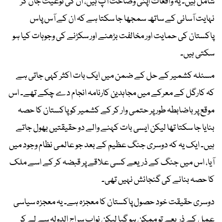
شامل ہیں۔ یہ واقعات اپنی وضاحت آپ ہیں، ان کی نوعیت جان کر
نہایت آسانی کے ساتھ سمجھا جا سکتا ہے کہ ان کے آس پاس
پاکستان کی حمایت اور مخالفت بڑھنے اور سکڑنے کی وجوہات کیا ہو
سکتی ہیں۔
مسئلہ کشمیر کے حل کے ضمن میں ایک بات اکثر کہی جاتی ہے
کہ کارگل کے معرکے میں مجاہدین کارنامہ انجام دے چکے تھے۔ اس
موقع پر باضابطہ طور پر حتمی وار کر کے کشمیر کو پاکستان کا حصہ
بنایا جا سکتا تھا لیکن ایسی بات کہنے والے دو حقیقتیں بھول جاتے
ہیں۔ ایک یہ کہ دوسری جنگ عظیم کے بعد جو عالمی نظام وجود میں
آیا، اس میں جنگ کے ذریعے کسی علاقے پر قبضہ کر کے اسے ملک
کا حصہ بنانے کی گنجائش نہیں تھی۔
دوسری حقیقت خود حصول پاکستان کا معجزہ ہے۔ یہ معجزہ سیاسی
عمل کے ذریعے تو ممکن ہو گیا لیکن نواب سراج الدولہ سے لے کر