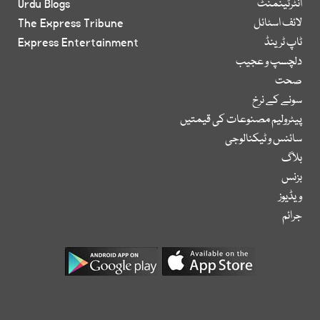
انٹرٹینمنٹ
Urdu Blogs
لائف اسٹائل
The Express Tribune
ٹاپ ٹرینڈ
Express Entertainment
دلچسپ و عجیب
صحت
سونے کے نرخ
پیٹرولیم مصنوعات کی قیمتیں
سائنس و ٹیکنالوجی
بلاگ
بزنس
ویڈیوز
جرائم