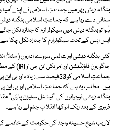
بنگلہ دیش بھر میں جماعتِ اسلامی نے اپنے اُمیدوار
سنائی دے رہا ہے کہ جماعتِ اسلامی بنگلہ دیش زیاد
ہُوا تو بنگلہ دیش میں سیکولر ازم کا جنازہ نکل جائے 
ایس ایس کے تحت سیکولرازم کا جنازہ نکل چکا ہے 
کئی بنگلہ دیشی اور عالمی سروے اداروں ( مثلاً: انٹ
جاگو رون فاؤنڈی
بنگلہ دیشی نوجوانوں کی ’’نیشنل سٹیزن پارٹی‘‘ مق
فروری کے بعد ایک انوکھا انقلاب جنم لے رہا ہے۔
لاریب شیخ حسینہ واجد کی حکومت کے خاتمے کے ب