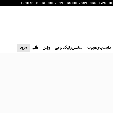
EXPRESS TRIBUNE
URDU E-PAPER
ENGLISH E-PAPER
SINDHI E-PAPER
L
دلچسپ و عجیب
سائنس و ٹیکنالوجی
بزنس
رائے
مزید