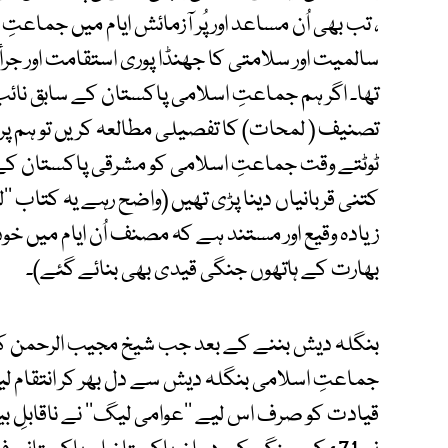
، تب بھی اُن مساعد اور پُر آزمائش ایام میں جما
سالمیت اور سلامتی کا جھنڈا پوری استقامت اور جرأت
تھا۔ اگر ہم جماعتِ اسلامی پاکستان کے سابق نائب امی
تصنیف ( لمحات) کا تفصیلی مطالعہ کریں تو ہم 
ٹوٹتے وقت جماعتِ اسلامی کو مشرقی پاکستان کے
کتنی قربانیاں دینا پڑی تھیں (واضح رہے یہ کتاب 
زیادہ وقیع اور مستند ہے کہ مصنف اُن ایام میں خود
بھارت کے ہاتھوں جنگی قیدی بھی بنائے گئے)۔
بنگلہ دیش بننے کے بعد جب شیخ مجیب الرحمن کی ’’عو
جماعتِ اسلامی بنگلہ دیش سے دل بھر کر انتقام ل
قیادت کو صرف اس لیے ’’عوامی لیگ‘‘ نے ناقابلِ ب