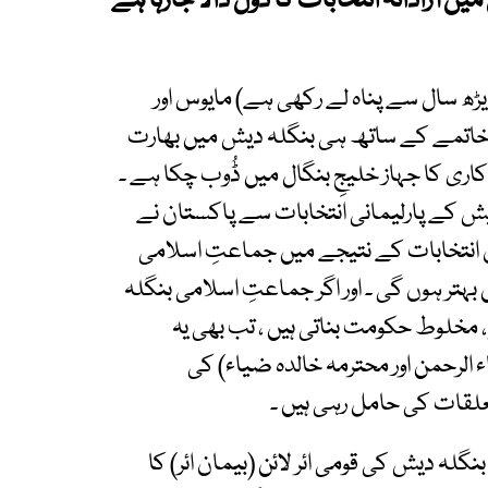
ں آزادانہ انتخابات کا ڈول ڈالا جارہا ہے
یڑھ سال سے پناہ لے رکھی ہے) مایوس اور
اتمے کے ساتھ ہی بنگلہ دیش میں بھارت
اری کا جہاز خلیجِ بنگال میں ڈُوب چکا ہے ۔
 دیش کے پارلیمانی انتخابات سے پاکستان نے
اِن انتخابات کے نتیجے میں جماعتِ اسلامی
 بہتر ہوں گی ۔ اور اگر جماعتِ اسلامی بنگلہ
دیش نیشنلسٹ پارٹی (BNP) مل کر ، مخلوط حکومت بناتی ہیں ، تب بھی یہ
ء الرحمن اور محترمہ خالدہ ضیاء) کی
علقات کی حامل رہی ہیں ۔
ہائت خوش کن ہے کہ 14برس بعد بنگلہ دیش کی قومی ائر لائن (بیمان ائر) کا