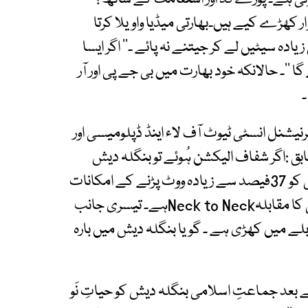
 کھڑے کیے ہیں۔بھارتی میڈیا واویلا کرتا
ہ سیٹیں لے کر جیتنے نہ پائے ۔’’ اگر ایسا
گا ‘‘۔ حالانکہ خود بھارت میں بی جے پی اور آر
۔
رنیشنل انسٹی ٹیوٹ آف لاء اینڈ ڈپلومیسی اور
شن اور امریکی این جی او IRI) کے مطابق :اگر شفاف الیکشن ہُوئے تو بنگلہ دیش
جماعتِ اسلامی کو 33فیصد سے زیادہ اور بی این پی کو 37فیصد سے زیادہ ووٹ پڑنے کے امکانات
ہیں۔ مطلب یہ ہے کہ جماعتِ اسلامی اور بی این پی کا مقابلہNeck to Neckہے۔ تیسری جانب
ابلے میں کھڑی ہے ۔ گویا بنگلہ دیش میں بارہ
عد جماعتِ اسلامی بنگلہ دیش کو حیاتِ نَو