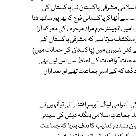
عتِ اسلامی مشرقی پاکستان نے پاکستان کی
 سے اُٹھاکر پاکستانی فوج کا بھرپور ساتھ دیا
ر ، انجینئر خرم مراد مرحوم ، کی معرکہ آرا
پر منکشف ہوتا ہے کہ مشرقی پاکستان کے
 کئی شہروں میں (پاکستان کی حمائت میں)
’’لمحات‘‘ واقعات کے لحاظ سے اس لیے بھی
 ڈھاکہ کے امیرِ جماعت تھے اور بعد ازاں
امی لیگ‘‘ برسرِ اقتدار آئی تو اُنھوں نے
یا۔ جماعتِ اسلامی بنگلہ دیش کی سینئر
یان تشدد و تعذیب کا ہدف بنایا کہ جماعت