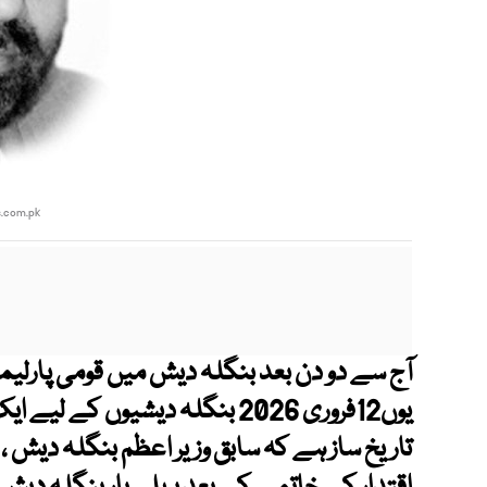
s.com.pk
آج سے دو دن بعد بنگلہ دیش میں قومی پارلیما
یوں12فروری 2026 بنگلہ دیشیوں ک