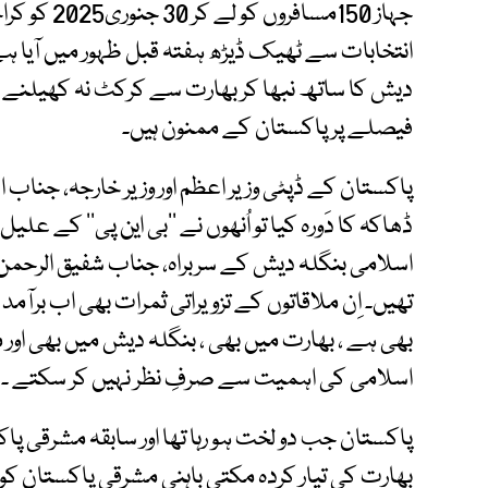
جہاز 150مسا
انتخابات سے ٹھیک ڈیڑھ ہفتہ قبل ظہور میں آیا 
دیش کا ساتھ نبھا کر بھارت سے کرکٹ نہ کھیلنے ک
فیصلے پر پاکستان کے ممنون ہیں۔
ڈھاکہ کا دَورہ کیا تو اُنھوں نے ’’بی این پی‘‘ کے عل
اسلامی بنگلہ دیش کے سربراہ، جناب شفیق الرحم
تھیں۔ اِن ملاقاتوں کے تزویراتی ثمرات بھی اب برآ
بھی ہے ، بھارت میں بھی ، بنگلہ دیش میں بھی اور
اسلامی کی اہمیت سے صرفِ نظر نہیں کر سکتے ۔
پاکستان جب دو لخت ہو رہا تھا اور سابقہ مشرقی پا
بھارت کی تیار کردہ مکتی باہنی مشرقی پاکستان کو 