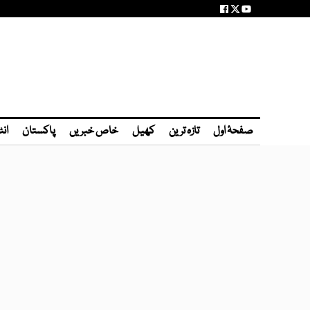
صفحۂ اول
تازہ ترین
کھیل
خاص خبریں
پاکستان
انٹ