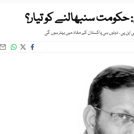
حکومت سنبھالنے کو تیار؟
ی این پی ، دونوں ہی پاکستان کے مفاد میں بہتر ہوں گی