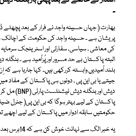
اقتدار کے خاتمے کے بعد پہلی بار بنگلہ دیش می
۔
بھارت ( جہاں حسینہ واجد نے فرار کے بعد پچھلے ڈ
پریشان ہے ۔ حسینہ واجد کی حکومت کے اچانک خ
کی معاشی ، سیاسی، سفارتی اور اسٹریٹجک سرمایہ ک
البتہ پاکستان بے حد مسرور اور پُراُمید ہے ۔ بنگلہ
بلند اُمیدیں وابستہ کررکھی ہیں۔ کہا جارہا ہے کہ 
جیتے یا بی این پی ، دونوں ہی پاکستان کے مفاد میں
دیش اور بنگلہ 
پاکستان کے لیے بہتر ہوگا کہ بی این پی( جنرل ضیا
حکومتیں سابقہ ادوار میں پاکستان کے لیے اچھے ت
یہ خبر الگ سے ن