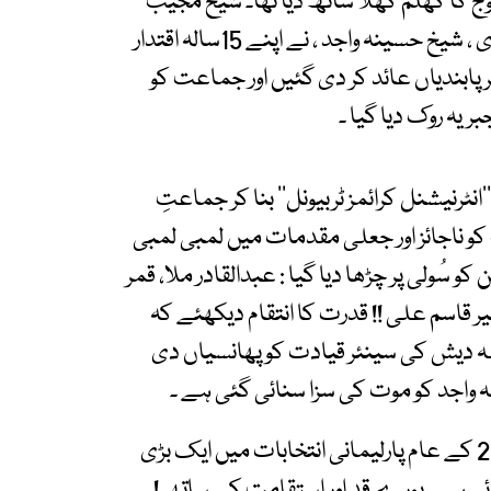
فوج کا کھلم کھلا ساتھ دیا تھا۔ شیخ مجیب
الرحمن سے جو کسر رہ گئی تھی ، وہ اُن کی صاحبزادی ، شیخ حسینہ واجد ، نے اپنے 15سالہ اقتدار
پابندیاں عائد کر دی گئیں اور جماعت کو
یہ روک دیا گیا ۔
نٹرنیشنل کرائمز ٹربیونل‘‘ بنا کر جماعتِ
و ناجائز اور جعلی مقدمات میں لمبی لمبی
کر جیلوں میں ٹھونس دیا گیا اور 5 قائدین کو سُولی پر چڑھا دیا گیا : عبدالقادر ملا، قمر
ر قاسم علی !! قدرت کا انتقام دیکھئے کہ
 دیش کی سینئر قیادت کو پھانسیاں دی
آج یہی جماعتِ اسلامی بنگلہ دیش 12 فروری 2026 کے عام پارلیمانی انتخابات میں ایک بڑی
ی ہے۔ پورے قد اور استقامت کے ساتھ !