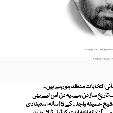
tanveer.qaisar@expres
نی انتخابات منعقد ہو رہے ہیں ۔
ے لیے ایک تاریخ ساز دن ہے۔ یہ دن اس لیے بھی
تاریخ ساز ہے کہ سابق وزیر اعظم بنگلہ دیش ، شیخ حسینہ واجد ، کے 15سالہ استبدادی