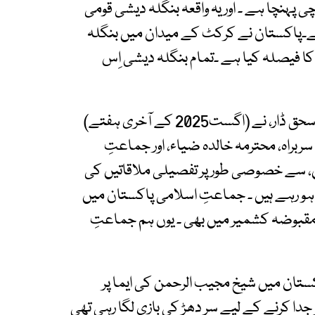
فروں کو لے کر 30 جنوری2025 کو کراچی پہنچا ہے ۔ اور یہ واقعہ بنگلہ دیشی قومی
ہے۔پاکستان نے کرکٹ کے میدان میں بنگلہ
ا فیصلہ کیا ہے ۔تمام بنگلہ دیشی اِس
پاکستان کے ڈپٹی وزیر اعظم اور وزیر خارجہ، جناب اسحق ڈار، نے (اگست2025 کے آخری ہفتے)
یل سربراہ، محترمہ خالدہ ضیاء، اور جماعتِ
ن، سے خصوصی طور پر تفصیلی ملاقاتیں کی
مد ہو رہے ہیں ۔ جماعتِ اسلامی پاکستان میں
 مقبوضہ کشمیر میں بھی ۔ یوں ہم جماعتِ
کستان میں شیخ مجیب الرحمن کی ایما پر
جدا کرنے کے لیے سر دھڑ کی بازی لگا رہی تھی