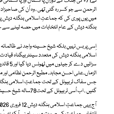
نے71ء کی جنگ کے دوران پاکستان اور پاکستانی 
میں یوں پوری کی کہ جماعتِ اسلامی بنگلہ دیش پر 
بنگلہ دیش کے عام انتخابات میں حصہ لینے سے جبر
اِسی پر بس نہیں بلکہ شیخ حسینہ واجد نے ظالمانہ ’’ا
اسلامی بنگلہ دیش کی متعدد سینئر بیگناہ قیادت ک
سزائیں دے 
الزماں،علی احسن مجاہد، مطیع الرحمن نظامی اور می
جس سفاک ٹربیونل کے تحت جماعتِ اسلامی بنگلہ
گئیں ، اب اُسی ٹربیونل کے تحت78سالہ شیخ حسینہ واجد کو موت کی سزا سنائی گئی ہے ۔
انتخابی جماعت کی صورت میں سامنے آ کھڑی ہُوئ