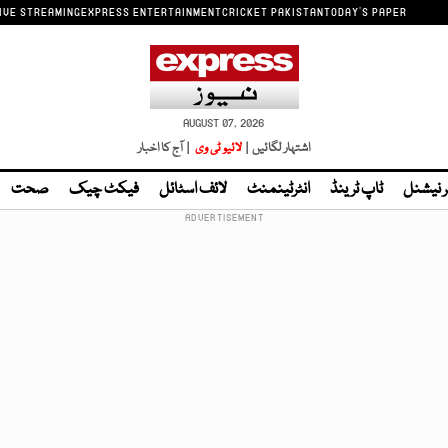
IVE STREAMING
EXPRESS ENTERTAINMENT
CRICKET PAKISTAN
TODAY'S PAPER
AUGUST 07, 2026
اشتہار لگائیں |
لائیو ٹی وی
| آج کا اخبار
ر نیشنل
ٹاپ ٹرینڈ
انٹرٹینمنٹ
لائف اسٹائل
فیکٹ چیک
صحت