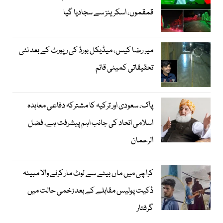
قمقموں، اسکرینز سے سجادیا گیا
میر رضا کیس، میڈیکل بورڈ کی رپورٹ کے بعد نئی
تحقیقاتی کمیٹی قائم
پاک، سعودی اور ترکیہ کا مشترکہ دفاعی معاہدہ
اسلامی اتحاد کی جانب اہم پیشرفت ہے، فضل
الرحمان
کراچی میں ماں بیٹے سے لوٹ مار کرنے والا مبینہ
ڈکیت پولیس مقابلے کے بعد زخمی حالت میں
گرفتار