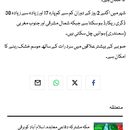
کا امکان ہے۔
شہر میں اگلے 2 روز کے دوران کم سے کم پارہ 17 اور زیادہ سے زیادہ 30
ڈگری ریکارڈ ہو سکتا ہے جبکہ شمال مشرقی اور جنوب مغربی
(سمندری) ہوائیں چل سکتی ہیں۔
صوبے کے بیشتر علاقوں میں سرد رات کے ساتھ موسم خشک رہنے کا
امکان ہے۔
متعلقہ
مکہ مشترکہ دفاعی معاہدہ، اسلام آباد کو برقی