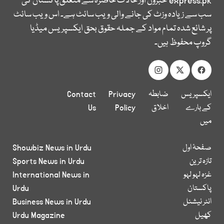
express.pk
خبروں اور حالات حاضرہ سے متعلق پاکستان کی
سب سے زیادہ وزٹ کی جانے والی ویب سائٹ ہے۔ اس ویب سائٹ
پر شائع شدہ تمام مواد کے جملہ حقوق بحق ایکسپریس میڈیا
گروپ محفوظ ہیں۔
ایکسپریس
ضابطہ
Privacy
Contact
کے بارے
اخلاق
Policy
Us
میں
صفحۂ اول
Showbiz News in Urdu
تازہ ترین
Sports News in Urdu
غزہ لہو لہو
International News in
پاکستان
Urdu
انٹر نیشنل
Business News in Urdu
کھیل
Urdu Magazine