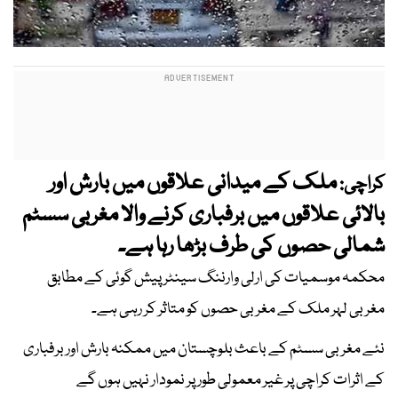
ملک کے میدانی علاقوں میں بارش اور
کراچی:
بالائی علاقوں میں برفباری کرنے والا مغربی سسٹم
شمالی حصوں کی طرف بڑھا رہا ہے۔
محکمہ موسمیات کی ارلی وارننگ سینٹر پیش گوئی کے مطابق
مغربی لہر ملک کے مغربی حصوں کو متاثر کر رہی ہے۔
نئے مغربی سسٹم کے باعث بلوچستان میں ممکنہ بارش اور برفباری
کے اثرات کراچی پر غیر معمولی طور پر نمودار نہیں ہوں گے