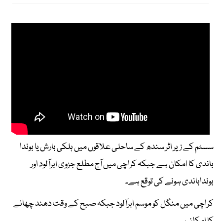
سسٹم کے زیر اثر سندھ کے ساحلی علاقوں میں ہلکی بارش یا بوندا
باندی کا امکان ہے جبکہ کراچی میں آج مطلع جزوی ابرآلود اور
بونداباندی ہونے کی توقع ہے۔
کراچی میں منگل کو موسم ابرآلود جبکہ صبح کے وقت دھند چھانے