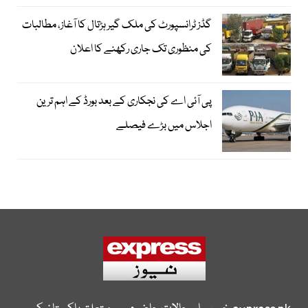
گڈز ٹرانسپورٹ کی ملک گیر ہڑتال کا آغاز، مطالبات
کی منظوری تک جاری رکھنے کا اعلان
پی آئی اے کی نجکاری کے بعد بورڈ کے اہم ترین
اجلاس میں بڑے فیصلے