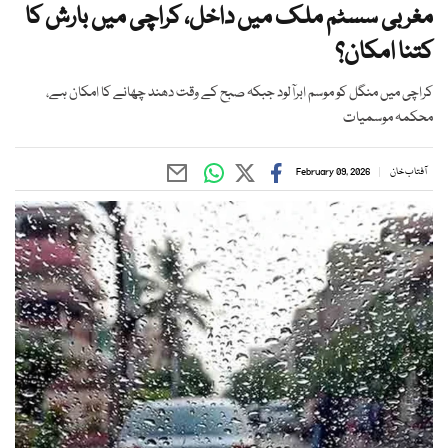
مغربی سسٹم ملک میں داخل، کراچی میں بارش کا
کتنا امکان؟
کراچی میں منگل کو موسم ابرآلود جبکہ صبح کے وقت دھند چھانے کا امکان ہے،
محکمہ موسمیات
آفتاب خان
February 09, 2026