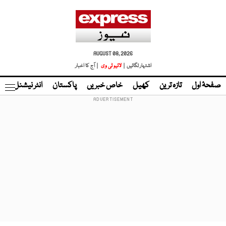
AUGUST 08, 2026
اشتہار لگائیں |
لائیو ٹی وی
| آج کا اخبار
صفحۂ اول
تازہ ترین
کھیل
خاص خبریں
پاکستان
انٹر نیشنل
ٹا