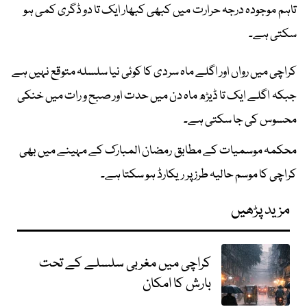
تاہم موجودہ درجہ حرارت میں کبھی کبھار ایک تا دو ڈگری کمی ہو
سکتی ہے۔
کراچی میں رواں اور اگلے ماہ سردی کا کوئی نیا سلسلہ متوقع نہیں ہے
جبکہ اگلے ایک تا ڈیڑھ ماہ دن میں حدت اور صبح و رات میں خنکی
محسوس کی جا سکتی ہے۔
محکمہ موسمیات کے مطابق رمضان المبارک کے مہینے میں بھی
کراچی کا موسم حالیہ طرز پر ریکارڈ ہو سکتا ہے۔
مزید پڑھیں
کراچی میں مغربی سلسلے کے تحت
بارش کا امکان