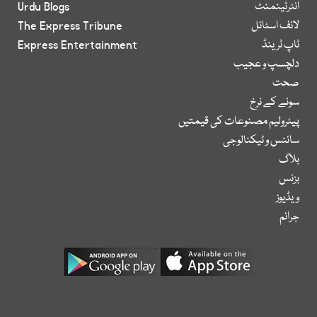
انٹرٹینمنٹ
Urdu Blogs
لائف اسٹائل
The Express Tribune
ٹاپ ٹرینڈ
Express Entertainment
دلچسپ و عجیب
صحت
سونے کے نرخ
پیٹرولیم مصنوعات کی قیمتیں
سائنس و ٹیکنالوجی
بلاگ
بزنس
ویڈیوز
جرائم