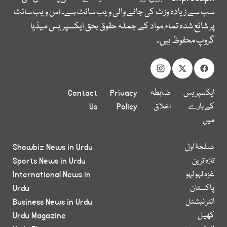
سب سے زیادہ وزٹ کی جانے والی ویب سائٹ ہے۔ اس ویب سائٹ
پر شائع شدہ تمام مواد کے جملہ حقوق بحق ایکسپریس میڈیا
گروپ محفوظ ہیں۔
ایکسپریس
ضابطہ
Privacy
Contact
کے بارے
اخلاق
Policy
Us
میں
صفحۂ اول
Showbiz News in Urdu
تازہ ترین
Sports News in Urdu
غزہ لہو لہو
International News in
پاکستان
Urdu
انٹر نیشنل
Business News in Urdu
کھیل
Urdu Magazine