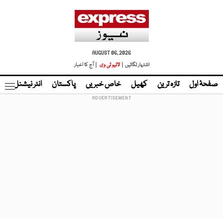
AUGUST 06, 2026
اشتہار لگائیں |
لائیو ٹی وی
| آج کا اخبار
صفحۂ اول
تازہ ترین
کھیل
خاص خبریں
پاکستان
انٹر نیشنل
ٹا