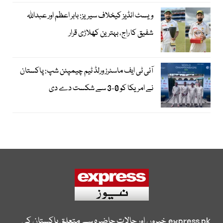
ویسٹ انڈیز کیخلاف سیریز: بابر اعظم اور عبداللہ
شفیق کا راج، بہترین کھلاڑی قرار
آئی ٹی ایف ماسٹرز ورلڈ ٹیم چیمپئن شپ: پاکستان
نے امریکا کو 0-3 سے شکست دے دی
express.pk
خبروں اور حالات حاضرہ سے متعلق پاکستان کی