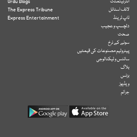
انٹرٹینمنٹ
Urdu Blogs
لائف اسٹائل
The Express Tribune
ٹاپ ٹرینڈ
Express Entertainment
دلچسپ و عجیب
صحت
سونے کے نرخ
پیٹرولیم مصنوعات کی قیمتیں
سائنس و ٹیکنالوجی
بلاگ
بزنس
ویڈیوز
جرائم