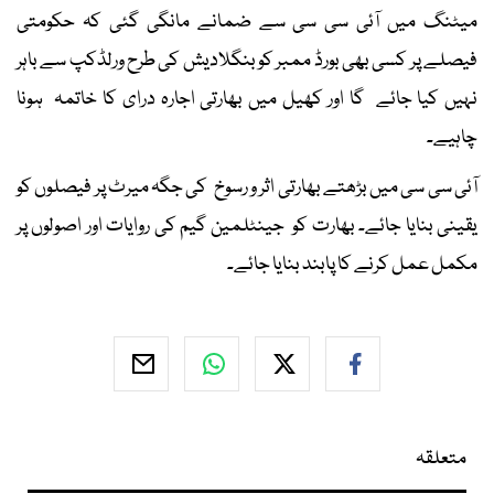
میٹنگ میں آئی سی سی سے ضمانے مانگی گئی کہ حکومتی
فیصلے پر کسی بھی بورڈ ممبر کو بنگلادیش کی طرح ورلڈکپ سے باہر
نہیں کیا جائے گا اور کھیل میں بھارتی اجارہ درای کا خاتمہ ہونا
چاہیے۔
آئی سی سی میں بڑھتے بھارتی اثر و رسوخ کی جگہ میرٹ پر فیصلوں کو
یقینی بنایا جائے۔ بھارت کو جینٹلمین گیم کی روایات اور اصولوں پر
مکمل عمل کرنے کا پابند بنایا جائے۔
متعلقہ