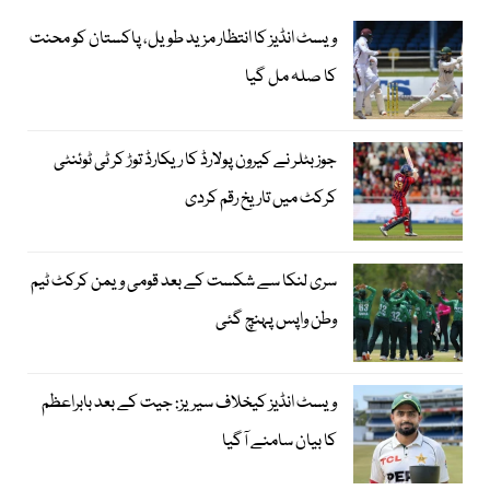
ویسٹ انڈیز کا انتظار مزید طویل، پاکستان کو محنت
کا صلہ مل گیا
جوز بٹلر نے کیرون پولارڈ کا ریکارڈ توڑ کر ٹی ٹوئنٹی
کرکٹ میں تاریخ رقم کردی
سری لنکا سے شکست کے بعد قومی ویمن کرکٹ ٹیم
وطن واپس پہنچ گئی
ویسٹ انڈیز کیخلاف سیریز: جیت کے بعد بابراعظم
کا بیان سامنے آگیا