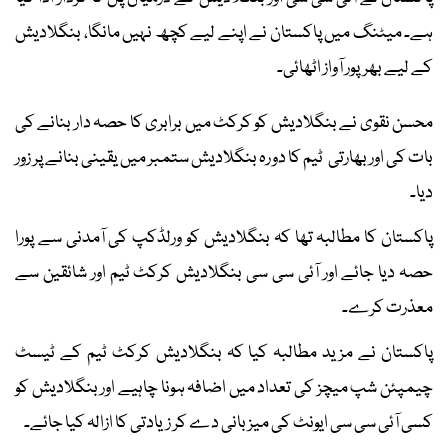
ہے۔ میٹنگ میں پاکستان نے اپنے لیے کچھ نہیں مانگا، بنگلادیش
کے لیے بھرپور آواز اٹھائی۔
محسن نقوی نے بنگلادیش کو کرکٹ میں برابری کا حصہ دار بنانے کی
بات کی اور بھارتی ٹیم کا دورہ بنگلادیش ستمبر میں یقینی بنانے پر زور
دیا۔
پاکستان کا مطالبہ تھا کہ بنگلادیش کو ورلڈکپ کی آمدنی سے پورا
حصہ دیا جائے اور آئی سی سی بنگلادیش کرکٹ ٹیم اور شائقین سے
معذرت کرے۔
پاکستان نے مزید مطالبہ کیا کہ بنگلادیش کرکٹ ٹیم کے ٹیسٹ
چیمپئن شپ میچز کی تعداد میں اضافہ ہونا چاہیے اور بنگلادیش کو
کسی آئی سی سی ایونٹ کی میزبانی دے کر زیادتی کا ازالہ کیا جائے۔