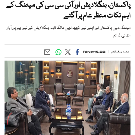
پاکستان، بنگلادیش اور آئی سی سی کی میٹنگ کے
اہم نکات منظر عام پر آگئے
میٹنگ میں پاکستان نے اپنے لیے کچھ نہیں مانگا تاہم بنگلادیش کے لیے بھرپور آواز
اٹھائی، ذرائع
محمد یوسف انجم
February 09, 2026