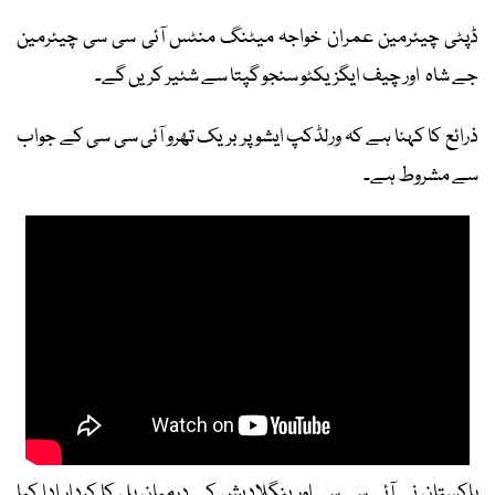
ڈپٹی چیئرمین عمران خواجہ میٹنگ منٹس آئی سی سی چیئرمین
جے شاہ اور چیف ایگزیکٹو سنجو گپتا سے شئیر کریں گے۔
ذرائع کا کہنا ہے کہ ورلڈکپ ایشو پر بریک تھرو آئی سی سی کے جواب
سے مشروط ہے۔
پاکستان نے آئی سی سی اور بنگلادیش کے درمیان پل کا کردار ادا کیا