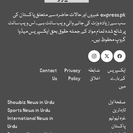
express.pk
خبروں اور حالات حاضرہ سے متعلق پاکستان کی
سب سے زیادہ وزٹ کی جانے والی ویب سائٹ ہے۔ اس ویب سائٹ
پر شائع شدہ تمام مواد کے جملہ حقوق بحق ایکسپریس میڈیا
گروپ محفوظ ہیں۔
ایکسپریس
ضابطہ
Privacy
Contact
کے بارے
اخلاق
Policy
Us
میں
صفحۂ اول
Showbiz News in Urdu
تازہ ترین
Sports News in Urdu
غزہ لہو لہو
International News in
پاکستان
Urdu