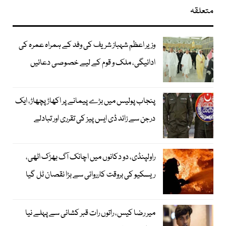
متعلقہ
وزیر اعظم شہباز شریف کی وفد کے ہمراہ عمرہ کی
ادائیگی، ملک و قوم کے لیے خصوصی دعائیں
پنجاب پولیس میں بڑے پیمانے پر اکھاڑ پچھاڑ، ایک
درجن سے زائد ڈی ایس پیز کی تقرری اور تبادلے
راولپنڈی، دو دکانوں میں اچانک آگ بھڑک اٹھی،
ریسکیو کی بروقت کارروائی سے بڑا نقصان ٹل گیا
میر رضا کیس، راتوں رات قبر کشائی سے پہلے نیا