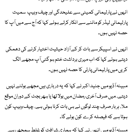
انہوں نے پارلیمانی کمیٹی سے علیحدگی اور چیف وہیپ سمیت
پارلیمانی لیڈر کو ماننے سے انکار کرتے ہوئے کہا کہ آج سے میں آپ کا
حصہ نہیں ہوں۔
انہوں نے ا‏سپیکر سے بات کر کے آزاد حیثیت اختیار کرنے کی دھمکی
دیتے ہوئے کہا کہ اب میری برداشت ختم ہو گئی آپ مجھے الگ
کریں میں پارلیمانی پارٹی کا حصہ نہیں ہوں۔
مبینہ آڈیو میں جنید اکبر نے کہا کہ یہ درباری ہیں مجھے بولنے نہیں
دیتے، میں صرف آخری رمضان میں بولا تھا یا ہھر بجٹ کے دوران موقع
ملا، ہر بار صرف چند لوگوں نے ہی بات کرنا ہوتی ہے، چیف وہیپ کون
ہوتا ہے کہ فیصلہ کرے کون بولے گا۔
مبینہ آڈیو میں انہوں نے کہا کہ ہماری شرافت کو غلط سمجھ رہے