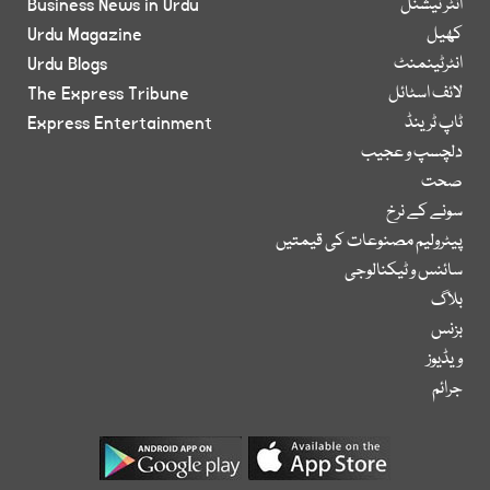
انٹر نیشنل
Business News in Urdu
کھیل
Urdu Magazine
انٹرٹینمنٹ
Urdu Blogs
لائف اسٹائل
The Express Tribune
ٹاپ ٹرینڈ
Express Entertainment
دلچسپ و عجیب
صحت
سونے کے نرخ
پیٹرولیم مصنوعات کی قیمتیں
سائنس و ٹیکنالوجی
بلاگ
بزنس
ویڈیوز
جرائم