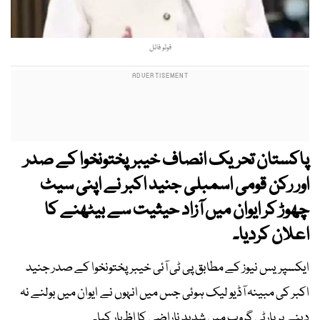
فوٹو فائل
پاکستان تحریک انصاف خیبرپختونخوا کے صدر
اور رکن قومی اسمبلی جنید اکبر نے اپنی سیٹ
چھوڑ کر ایوان میں آزاد حیثیت سے بیٹھنے کا
اعلان کردیا۔
ایکسپریس نیوز کے مطابق پی ٹی آئی خیبرپختونخوا کے صدر جنید
اکبر کی مبینہ آڈیو لیک ہوئی جس میں انہوں نے ‏ایوان میں بولنے نہ
دینے پر پارٹی گروپ میں شدید ناراضی کا اظہار کیا۔