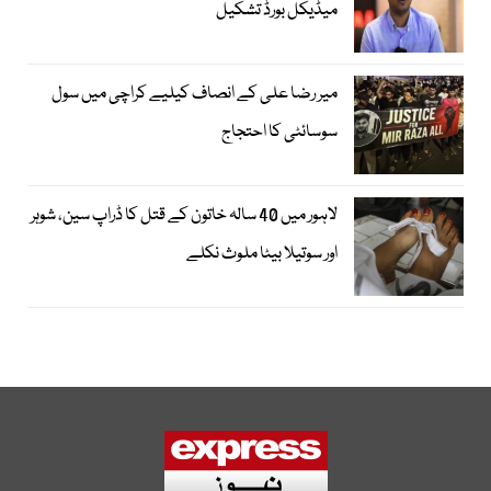
میڈیکل بورڈ تشکیل
میر رضا علی کے انصاف کیلیے کراچی میں سول
سوسائٹی کا احتجاج
لاہور میں 40 سالہ خاتون کے قتل کا ڈراپ سین، شوہر
اور سوتیلا بیٹا ملوث نکلے