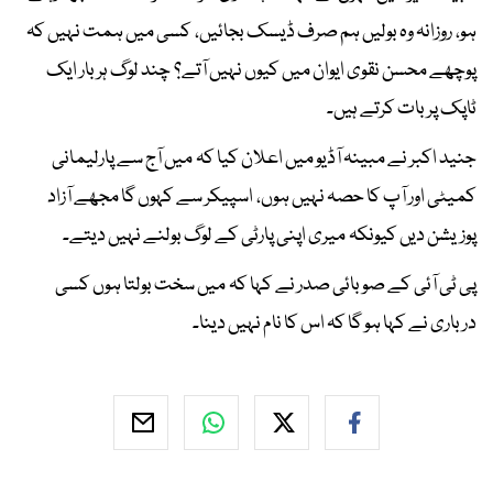
ہو، روزانہ وہ بولیں ہم صرف ڈیسک بجائیں، کسی میں ہمت نہیں کہ
پوچھے محسن نقوی ایوان میں کیوں نہیں آتے؟ چند لوگ ہر بار ایک
ٹاپک پر بات کرتے ہیں۔
جنید اکبر نے مبینہ آڈیو میں اعلان کیا کہ میں آج سے پارلیمانی
کمیٹی اور آپ کا حصہ نہیں ہوں، اسپیکر سے کہوں گا مجھے آزاد
پوزیشن دیں کیونکہ میری اپنی پارٹی کے لوگ بولنے نہیں دیتے۔
پی ٹی آئی کے صوبائی صدر نے کہا کہ میں سخت بولتا ہوں کسی
درباری نے کہا ہو گا کہ اس کا نام نہیں دینا۔