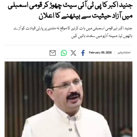
جنید اکبر کا پی ٹی آئی سیٹ چھوڑ کر قومی اسمبلی
میں آزاد حیثیت سے بیٹھنے کا اعلان
جنید اکبر نے قومی اسمبلی میں بات کرنے کا موقع نہ ملنے پر پارٹی قیادت کو آڑے
ہاتھوں لیا، مبینہ آڈیو میں سخت باتیں کیں
احتشام بشیر
February 09, 2026