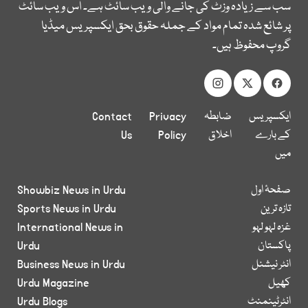
سب سے زیادہ وزٹ کی جانے والی ویب سائٹ ہے۔ اس ویب سائٹ
پر شائع شدہ تمام مواد کے جملہ حقوق بحق ایکسپریس میڈیا
گروپ محفوظ ہیں۔
ایکسپریس
ضابطہ
Privacy
Contact
کے بارے
اخلاق
Policy
Us
میں
صفحۂ اول
Showbiz News in Urdu
تازہ ترین
Sports News in Urdu
غزہ لہو لہو
International News in
پاکستان
Urdu
انٹر نیشنل
Business News in Urdu
کھیل
Urdu Magazine
انٹرٹینمنٹ
Urdu Blogs