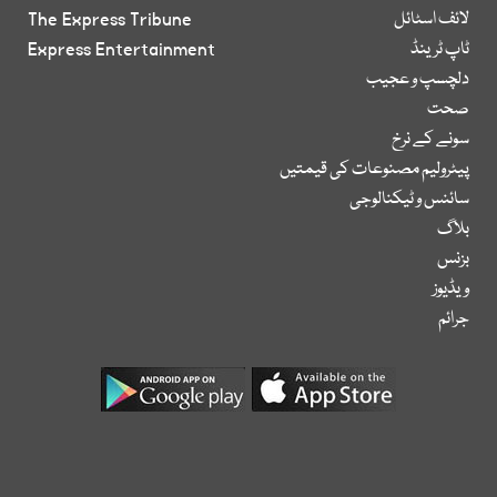
لائف اسٹائل
The Express Tribune
ٹاپ ٹرینڈ
Express Entertainment
دلچسپ و عجیب
صحت
سونے کے نرخ
پیٹرولیم مصنوعات کی قیمتیں
سائنس و ٹیکنالوجی
بلاگ
بزنس
ویڈیوز
جرائم