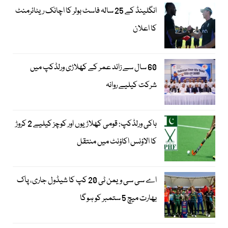
انگلینڈ کے 25 سالہ فاسٹ بولر کا اچانک ریٹائرمنٹ
کا اعلان
60 سال سے زائد عمر کے کھلاڑی ورلڈکپ میں
شرکت کیلیے روانہ
ہاکی ورلڈکپ: قومی کھلاڑیوں اور کوچز کیلیے 2 کروڑ
کا الاؤنس اکاؤنٹ میں منتقل
اے سی سی ویمن ٹی 20 کپ کا شیڈول جاری، پاک
بھارت میچ 5 ستمبر کو ہوگا