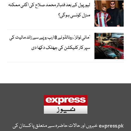
لیور پول کے بعد فٹبالر محمد صلاح کی اگلی ممکنہ
منزل کونسی ہوگی؟
’مائی ٹوائز‘، رونالڈو نے 8 ارب روپے سے زائد مالیت کی
سپر کار کلیکشن کی جھلک دکھا دی
express.pk
خبروں اور حالات حاضرہ سے متعلق پاکستان کی