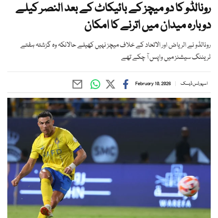
رونالڈو کا دو میچز کے بائیکاٹ کے بعد النصر کیلے
دوبارہ میدان میں اترنے کا امکان
رونالڈو نے الریاض اور الاتحاد کے خلاف میچز نہیں کھیلے حالانکہ وہ گزشتہ ہفتے
ٹریننگ سیشنز میں واپس آ چکے تھے
اسپورٹس ڈیسک
February 10, 2026