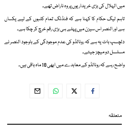
میں الہلال کی بڑی خریداریوں پر وہ ناراض تھے۔
تاہم لیگ حکام کا کہنا ہے کہ فنڈنگ تمام کلبوں کے لیے یکساں
ہے اور النصر اس سیزن میں پہلے ہی بڑی رقم خرچ کر چکا ہے۔
دلچسپ بات یہ ہے کہ رونالڈو کی عدم موجودگی کے باوجود النصر نے
مسلسل دو میچز جیتے۔
واضح رہے کہ رونالڈو کے معاہدے میں ابھی 18 ماہ باقی ہیں۔
متعلقہ