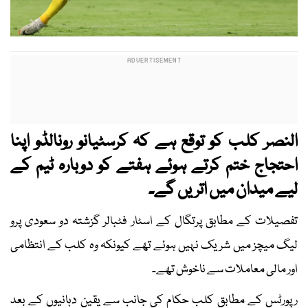
النصر کلب کو توقع ہے کہ کرسٹیانو رونالڈو اپنا
احتجاج ختم کرتے ہوئے ہفتے کو دوبارہ ٹیم کے
لیے میدان میں اتریں گے۔
تفصیلات کے مطابق پرتگال کے اسٹار فٹبالر گزشتہ دو سعودی پرو
لیگ میچز میں شریک نہیں ہوئے تھے کیونکہ وہ کلب کے انتظامی
اور مالی معاملات سے ناخوش تھے۔
رپورٹس کے مطابق کلب حکام کی جانب سے یقین دہانیوں کے بعد