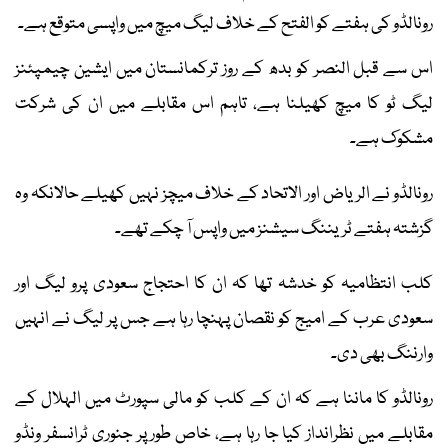
رونالڈو کی ہفتے کو الفتح کے خلاف لیگ میچ میں واپسی متوقع ہے۔
اس سے قبل النصر کو بدھ کے روز ترکمانستان میں ایشین چیمپئنز
لیگ ٹو کا میچ کھیلنا ہے، تاہم اس مقابلے میں ان کی شرکت
مشکوک ہے۔
رونالڈو نے الریاض اور الاتحاد کے خلاف میچز نہیں کھیلے حالانکہ وہ
گزشتہ ہفتے ٹریننگ سیشنز میں واپس آ چکے تھے۔
کلب انتظامیہ کو خدشہ تھا کہ ان کا احتجاج سعودی پرو لیگ اور
سعودی عرب کے امیج کو نقصان پہنچا رہا ہے جس پر لیگ نے انہیں
وارننگ بھی دی۔
رونالڈو کا ماننا ہے کہ ان کے کلب کو مالی سپورٹ میں الہلال کے
مقابلے میں نظرانداز کیا جا رہا ہے، خاص طور پر جنوری ٹرانسفر ونڈو