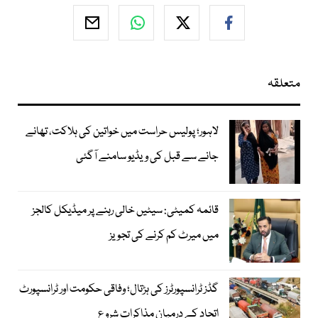
متعلقہ
لاہور؛ پولیس حراست میں خواتین کی ہلاکت، تھانے
جانے سے قبل کی ویڈیو سامنے آگئی
قائمہ کمیٹی: سیٹیں خالی رہنے پر میڈیکل کالجز
میں میرٹ کم کرنے کی تجویز
گڈز ٹرانسپورٹرز کی ہڑتال؛ وفاقی حکومت اور ٹرانسپورٹ
اتحاد کے درمیان مذاکرات شروع