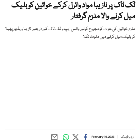
ٹک ٹاک پر نازیبا مواد وائرل کرکے خواتین کو بلیک
میل کرنے والا ملزم گرفتار
ملزم خواتین کی عزت کو مجروح کرنے،واٹس ایپ و ٹک ٹاک کے ذریعے نازیبا ویڈیوز پھیلا
کر بلیک میل کرنے میں ملوث نکلا
ویب ڈیسک
February 10, 2026