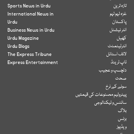
تازہ ترین
Sports News in Urdu
غزہ لہو لہو
International News in
پاکستان
Urdu
انٹر نیشنل
Business News in Urdu
کھیل
Urdu Magazine
انٹرٹینمنٹ
Urdu Blogs
لائف اسٹائل
The Express Tribune
ٹاپ ٹرینڈ
Express Entertainment
دلچسپ و عجیب
صحت
سونے کے نرخ
پیٹرولیم مصنوعات کی قیمتیں
سائنس و ٹیکنالوجی
بلاگ
بزنس
ویڈیوز