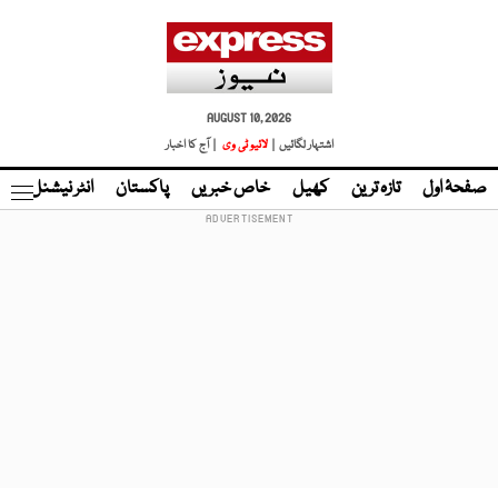
AUGUST 10, 2026
اشتہار لگائیں |
لائیو ٹی وی
| آج کا اخبار
صفحۂ اول
تازہ ترین
کھیل
خاص خبریں
پاکستان
انٹر نیشنل
ٹا