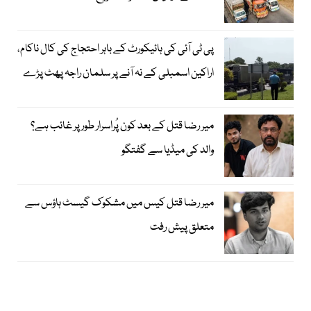
پی ٹی آئی کی ہائیکورٹ کے باہر احتجاج کی کال ناکام،
اراکین اسمبلی کے نہ آنے پر سلمان راجہ پھٹ پڑے
میر رضا قتل کے بعد کون پُراسرار طور پر غائب ہے؟
والد کی میڈیا سے گفتگو
میر رضا قتل کیس میں مشکوک گیسٹ ہاؤس سے
متعلق پیش رفت