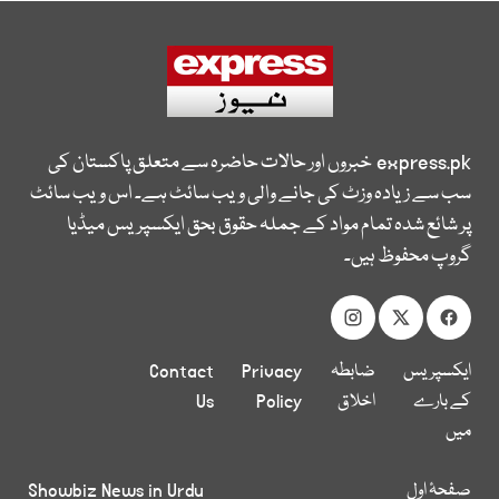
express.pk
خبروں اور حالات حاضرہ سے متعلق پاکستان کی
سب سے زیادہ وزٹ کی جانے والی ویب سائٹ ہے۔ اس ویب سائٹ
پر شائع شدہ تمام مواد کے جملہ حقوق بحق ایکسپریس میڈیا
گروپ محفوظ ہیں۔
ایکسپریس
ضابطہ
Privacy
Contact
کے بارے
اخلاق
Policy
Us
میں
صفحۂ اول
Showbiz News in Urdu