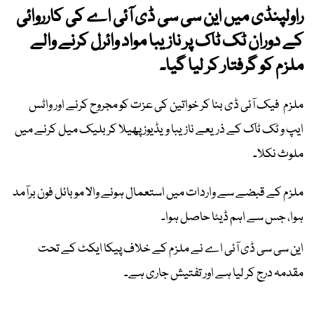
راولپنڈی میں این سی سی ڈی آئی اے کی کارروائی
کے دوران ٹک ٹاک پر نازیبا مواد وائرل کرنے والے
ملزم کو گرفتار کر لیا گیا۔
ملزم فیک آئی ڈی بنا کر خواتین کی عزت کو مجروح کرنے اور واٹس
ایپ و ٹک ٹاک کے ذریعے نازیبا ویڈیوز پھیلا کر بلیک میل کرنے میں
ملوث نکلا۔
ملزم کے قبضے سے واردات میں استعمال ہونے والا موبائل فون برآمد
ہوا، جس سے اہم ڈیٹا حاصل ہوا۔
این سی سی ڈی آئی اے نے ملزم کے خلاف پیکا ایکٹ کے تحت
مقدمہ درج کر لیا ہے اور تفتیش جاری ہے۔