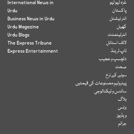
غزہ لہو لہو
International News in
پاکستان
Urdu
انٹر نیشنل
Business News in Urdu
کھیل
Urdu Magazine
انٹرٹینمنٹ
Urdu Blogs
لائف اسٹائل
The Express Tribune
ٹاپ ٹرینڈ
Express Entertainment
دلچسپ و عجیب
صحت
سونے کے نرخ
پیٹرولیم مصنوعات کی قیمتیں
سائنس و ٹیکنالوجی
بلاگ
بزنس
ویڈیوز
جرائم