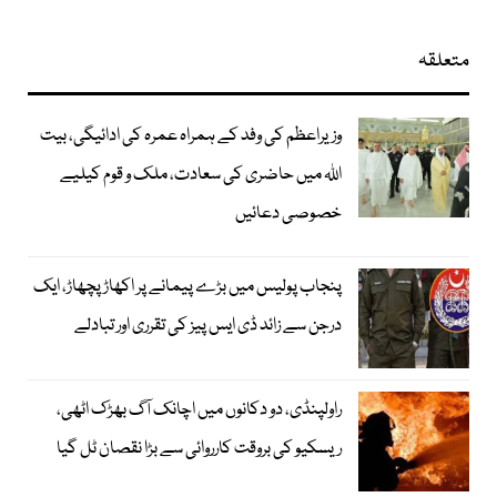
متعلقہ
وزیراعظم کی وفد کے ہمراہ عمرہ کی ادائیگی، بیت
اللہ میں حاضری کی سعادت، ملک و قوم کیلیے
خصوصی دعائیں
پنجاب پولیس میں بڑے پیمانے پر اکھاڑ پچھاڑ، ایک
درجن سے زائد ڈی ایس پیز کی تقرری اور تبادلے
راولپنڈی، دو دکانوں میں اچانک آگ بھڑک اٹھی،
ریسکیو کی بروقت کارروائی سے بڑا نقصان ٹل گیا