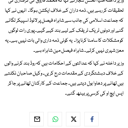
وزیر داخلہ ضیا الحسن لنجار نے کہا کہ محمد فاروق کی گرفتاری کی
تحقیقات کر رہے ہیں، ذمہ داران کے خلاف ایکشن ہوگا۔ انہوں نے کہا
کہ جماعت اسلامی کی جانب سے شاہراہ فیصل پر لائوڈ اسپیکر لگائے
گئے اور دونوں ٹریک ٹریفک کے لیے بند کیے گیے۔ پوری رات لوگوں
کو مشکلات کا سامنا کرنا پڑا۔ یہ کوئی ذمہ داری والی بات نہیں ہے۔ یہ
معزز شہری نہیں کرتے۔ شاہراہ فیصل مین شاہراہ ہے۔
وزیر داخلہ نے کہا کہ عدالتوں کے احکامات ہیں کہ روڈ بند کرنے والوں
کے خلاف دہشتگردی کے مقدمات درج کریں۔ وکیل صاحبان نکلتے
ہیں تھانے پر دھاوا بول دیتے ہیں۔ جماعت کے کارکنان تھانے پر جاکر
ایس ایچ او کی کرسی پر بیٹھ گئے۔