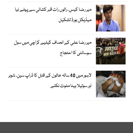
میر رضا کیس، راتوں رات قبر کشائی سے پہلے نیا
میڈیکل بورڈ تشکیل
میر رضا علی کے انصاف کیلیے کراچی میں سول
سوسائٹی کا احتجاج
لاہور میں 40 سالہ خاتون کے قتل کا ڈراپ سین، شوہر
اور سوتیلا بیٹا ملوث نکلے