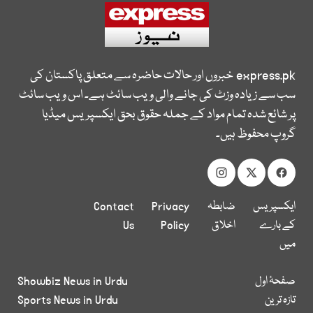
express.pk
خبروں اور حالات حاضرہ سے متعلق پاکستان کی
سب سے زیادہ وزٹ کی جانے والی ویب سائٹ ہے۔ اس ویب سائٹ
پر شائع شدہ تمام مواد کے جملہ حقوق بحق ایکسپریس میڈیا
گروپ محفوظ ہیں۔
ایکسپریس
ضابطہ
Privacy
Contact
کے بارے
اخلاق
Policy
Us
میں
صفحۂ اول
Showbiz News in Urdu
تازہ ترین
Sports News in Urdu