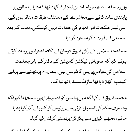
وزیر داخلہ سندھ ضیاء الحسن لنجار کا کہنا تھا کہ شراب خانوں پر
پابندی عائد کرنے سے معاشرے کے مختلف طبقات متاثر ہوں گے،
اسی لیے حکومت اس تجویز کی حمایت نہیں کرسکتی۔ بحث کے بعد
اسمبلی نے قرارداد کو مسترد کر دیا۔
جماعت اسلامی کے رکن فاروق فرحان نے نکتہ اعتراض پر بات کرتے
ہوئے کہا کہ صوبائی الیکشن کمیشن کے دفتر کے باہر جماعت
اسلامی کی عوامی پریس کانفرنس تھی، ہمارے پہنچنے سے پہلے
کیمپ اکھاڑ دیا تھا ساؤنڈ سسٹم اٹھالیا گیا۔
محمد فاروق نے کہا کہ میں پولیس کو قصور وار نہیں سمجھتا کیونکہ
وہ صرف حکم کی تعمیل کرتی ہے، پولیس کو کس نے آڈر کیا بتایا
جائے، مجھے کپڑوں سے پکڑ کر زبردستی گرفتار کیا گیا۔