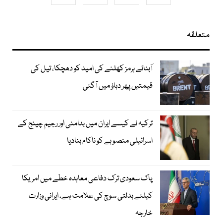
متعلقہ
آبنائے ہرمز کھلنے کی امید کو دھچکا، تیل کی
قیمتیں پھر دباؤ میں آگئی
ترکیہ نے کیسے ایران میں بدامنی اور رجیم چینج کے
اسرائیلی منصوبے کو ناکام بنادیا
پاک سعودی ترک دفاعی معاہدہ خطے میں امریکا
کیلئے بدلتی سوچ کی علامت ہے، ایرانی وزارت
خارجہ