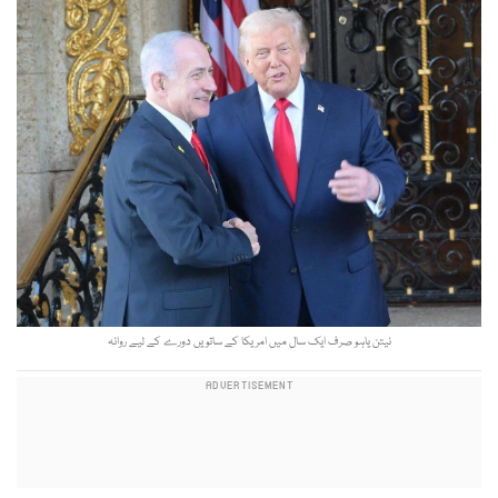
نیتن یاہو صرف ایک سال میں امریکا کے ساتویں دورے کے لیے روانہ