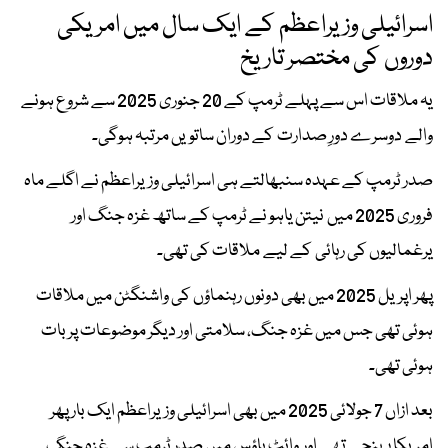
اسرائیلی وزیراعظم کے ایک سال میں امریکی
دوروں کی مختصر تاریخ
یہ ملاقات اس سے پہلے ٹرمپ کے 20 جنوری 2025 سے شروع ہونے
والے دوسرے دورِ صدارت کے دوران ساتویں مرتبہ ہوگی۔
صدر ٹرمپ کے عہدہ سنبھالتے ہی اسرائیلی وزیراعظم نے اگلے ماہ
فروری 2025 میں نیتن یاہو نے ٹرمپ کے ساتھ غزہ جنگ اور
یرغمالیوں کی رہائی کے لیے ملاقات کی تھی۔
پھر اپریل 2025 میں بھی دونوں رہنماؤں کی واشنگٹن میں ملاقات
ہوئی تھی جس میں غزہ جنگ، سلامتی اور دیگر موضوعات پر بات
ہوئی تھی۔
بعد ازاں 7 جولائی 2025 میں بھی اسرائیلی وزیراعظم ایک بار پھر
امریکا پہنچے تھے اور وائٹ ہاؤس میں صدر ٹرمپ سے غزہ جنگ