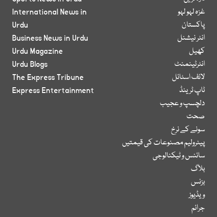
غزہ لہو لہو
International News in
پاکستان
Urdu
انٹر نیشنل
Business News in Urdu
کھیل
Urdu Magazine
انٹرٹینمنٹ
Urdu Blogs
لائف اسٹائل
The Express Tribune
ٹاپ ٹرینڈ
Express Entertainment
دلچسپ و عجیب
صحت
سونے کے نرخ
پیٹرولیم مصنوعات کی قیمتیں
سائنس و ٹیکنالوجی
بلاگ
بزنس
ویڈیوز
جرائم