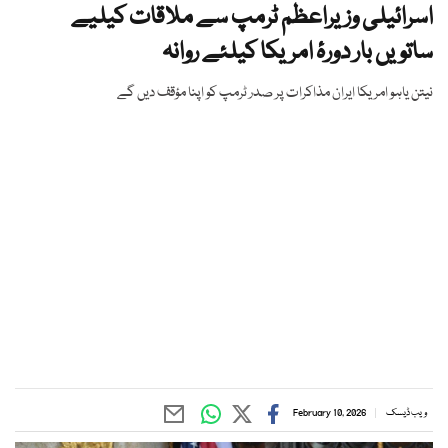
اسرائیلی وزیراعظم ٹرمپ سے ملاقات کیلیے
ساتویں بار دورۂ امریکا کیلئے روانہ
نیتن یاہو امریکا ایران مذاکرات پر صدر ٹرمپ کو اپنا مؤقف دیں گے
ویب ڈیسک
February 10, 2026