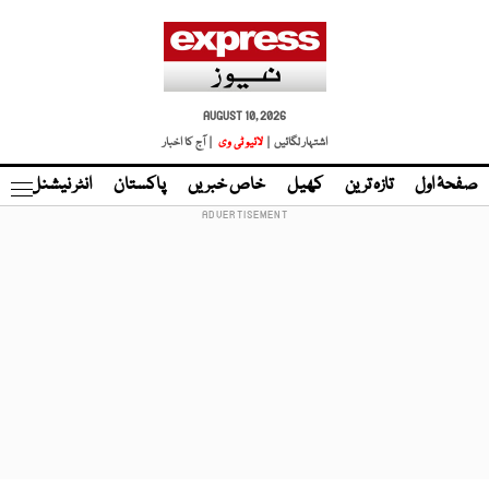
AUGUST 10, 2026
اشتہار لگائیں |
لائیو ٹی وی
| آج کا اخبار
صفحۂ اول
تازہ ترین
کھیل
خاص خبریں
پاکستان
انٹر نیشنل
ٹا