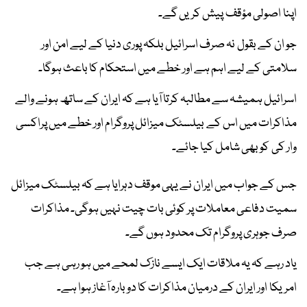
اپنا اصولی مؤقف پیش کریں گے۔
جو ان کے بقول نہ صرف اسرائیل بلکہ پوری دنیا کے لیے امن اور
سلامتی کے لیے اہم ہے اور خطے میں استحکام کا باعث ہوگا۔
اسرائیل ہمیشہ سے مطالبہ کرتا آیا ہے کہ ایران کے ساتھ ہونے والے
مذاکرات میں اس کے بیلسٹک میزائل پروگرام اور خطے میں پراکسی
وار کی کو بھی شامل کیا جائے۔
جس کے جواب میں ایران نے یہی موقف دہرایا ہے کہ بیلسٹک میزائل
سمیت دفاعی معاملات پر کوئی بات چیت نہیں ہوگی۔ مذاکرات
صرف جوہری پروگرام تک محدود ہوں گے۔
یاد رہے کہ یہ ملاقات ایک ایسے نازک لمحے میں ہو رہی ہے جب
امریکا اور ایران کے درمیان مذاکرات کا دوبارہ آغاز ہوا ہے۔