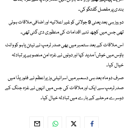
بندی پر مفصل گفتگو کی۔
دو روز ہی بعد یعنی 9 جولائی کو غیر اعلانیہ اور اضافی ملاقات ہوئی
تھی جس میں کچھ نئے اقدامات کی منظوری دی گئی تھی۔
اس ملاقات کے بعد ستمبر میں بھی صدر ٹرمپ نے نیتن یاہو کو وائٹ
ہاؤس میں خوش آمدید کہا اور دونوں نے غزہ امن منصوبے پر تبادلہ
خیال کیا۔
صرف دو ماہ بعد ہی دسمبر میں اسرائیلی وزیراعظم نے فلوریڈا میں
صدر ٹرمپ سے ایک اور ملاقات کی جس میں انہوں نے غزہ جنگ کے
دوسرے مرحلے کے بارے میں تبادلہ خیال کیا۔