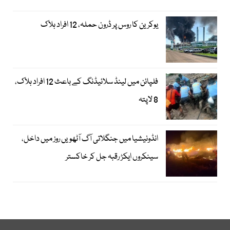
یوکرین کا روس پر ڈرون حملہ، 12 افراد ہلاک
فلپائن میں لینڈ سلائیڈنگ کے باعث 12 افراد ہلاک،
8 لاپتہ
انڈونیشیا میں جنگلاتی آگ آٹھویں روز میں داخل،
سینکروں ایکڑ رقبہ جل کر خاکستر