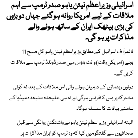
اسرائیلی وزیراعظم نیتن یاہو صدر ٹرمپ سے اہم
ملاقات کے لیے امریکا روانہ ہوگئے جہاں دو بڑوں
کی بڑی بیٹھک ایران کے ساتھ ہونے والے
مذاکرات پر ہو گی۔
ٹائمز آف اسرائیل کے مطابق وزیراعظم نیتن یاہو کل صبح 11
بجے (امریکی وقت) وائٹ ہاؤس میں صدر ڈونلڈ ٹرمپ سے ملاقات
کریں گے۔
دونوں رہنماؤں کے درمیان ہونے والی اس ملاقات کے بعد نہ کوئی
مشترکہ پریس کانفرنس ہوگی اور نہ ہی علیحدہ علیحدہ میڈیا کے
سامنے بیانات کا سلسلہ ہوگا۔
البتہ اسرائیلی وزیراعظم نیتن یاہو نے واشنگٹن روانگی سے قبل
صحافیوں سے گفتگو میں کہا کہ وہ ٹرمپ کو ایران مذاکرات پر