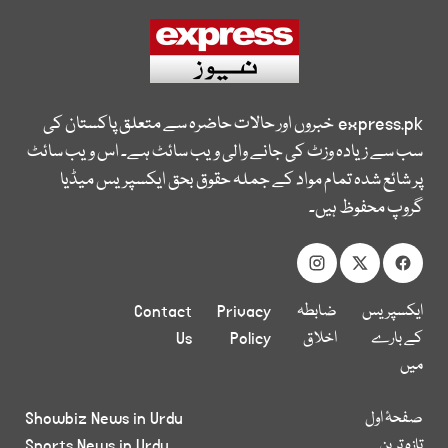
express.pk
خبروں اور حالات حاضرہ سے متعلق پاکستان کی
سب سے زیادہ وزٹ کی جانے والی ویب سائٹ ہے۔ اس ویب سائٹ
پر شائع شدہ تمام مواد کے جملہ حقوق بحق ایکسپریس میڈیا
گروپ محفوظ ہیں۔
ایکسپریس
ضابطہ
Privacy
Contact
کے بارے
اخلاق
Policy
Us
میں
صفحۂ اول
Showbiz News in Urdu
تازہ ترین
Sports News in Urdu