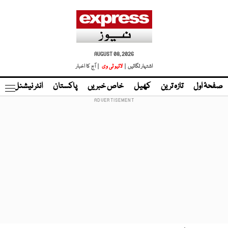
AUGUST 08, 2026
اشتہار لگائیں |
لائیو ٹی وی
| آج کا اخبار
صفحۂ اول
تازہ ترین
کھیل
خاص خبریں
پاکستان
انٹر نیشنل
ٹا