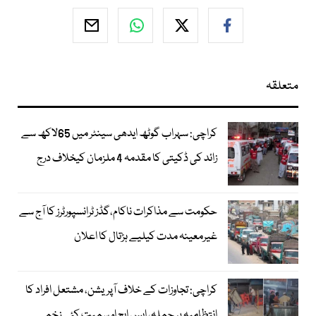
متعلقہ
کراچی: سہراب گوٹھ ایدھی سینٹر میں 65لاکھ سے
زائد کی ڈکیتی کا مقدمہ 4 ملزمان کیخلاف درج
حکومت سے مذاکرات ناکام،گڈز ٹرانسپورٹرز کا آج سے
غیرمعینہ مدت کیلیے ہڑتال کا اعلان
کراچی: تجاوزات کے خلاف آپریشن، مشتعل افراد کا
انتظامیہ پر حملہ، ایس ایچ او سمیت کئی زخمی