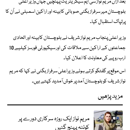
بعد ازاں مریم نواز سی ایم سیکریٹریٹ پہنچیں جہاں وزیر اعلیٰ
بلوچستان میر سرفراز بگٹی صوبائی کابینہ اور اراکین اسمبلی نے اُن کا
پرتپاک استقبال کیا۔
وزیر اعلیٰ پنجاب مریم نواز شریف نے بلوچستان کابینہ اور اتحادی
جماعتوں کے اراکین سے ملاقات کی اور سیکیورٹی فورسز کیلیے 10
ارب روپے کی معاونت کا اعلان کیا۔
اس موقع پر گفتگو کرتے ہوئے وزیراعلیٰ سرفراز بگٹی نے کہا کہ مریم
نواز شریف کو بلوچستان آمد پر خوش آمدید کہتے ہیں۔
مزید پڑھیں
مریم نواز ایک روزہ سرکاری دورے پر
کوئٹہ پہنچ گئیں