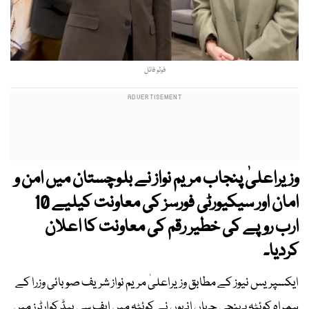
فوٹو فائل
وزیراعلیٰ پنجاب مریم نواز نے بلوچستان میں امن و
امان اور سیکیورٹی فورسز کی معاونت کیلیے 10
ارب روپے کی خطیر رقم کی معاونت کا اعلان
کردیا۔
ایکسپریس نیوز کے مطابق وزیراعلیٰ مریم نواز شریف صوبائی وزرا کے
ہمراہ کوئٹہ پہنچی جہاں انہوں نے کوئٹہ میں ایف سی ہیڈ کوارٹرز میں