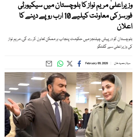
وزیراعلیٰ مریم نواز کا بلوچستان میں سیکیورٹی
فورسز کی معاونت کیلیے 10 ارب روپے دینے کا
اعلان
بلوچستان کو درپیش چیلنجز میں حکومت پنجاب ہر ممکن تعاون کرے گی، مریم نواز
کی وزیراعلیٰ سے گفتگو
سردار حمید خان
February 09, 2026