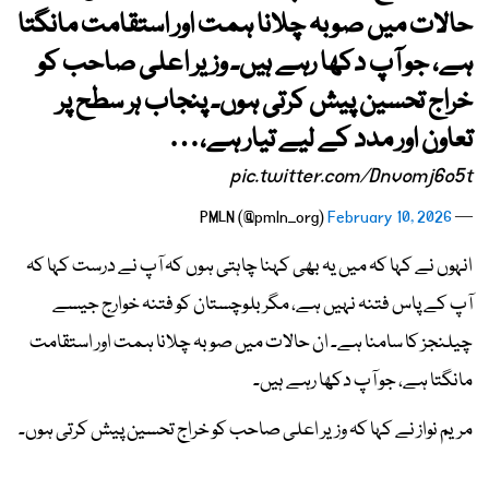
حالات میں صوبہ چلانا ہمت اور استقامت مانگتا
ہے، جو آپ دکھا رہے ہیں۔ وزیر اعلی صاحب کو
خراج تحسین پیش کرتی ہوں۔ پنجاب ہر سطح پر
تعاون اور مدد کے لیے تیار ہے،…
pic.twitter.com/Dnvomj6o5t
February 10, 2026
— PMLN (@pmln_org)
انہوں نے کہا کہ میں یہ بھی کہنا چاہتی ہوں کہ آپ نے درست کہا کہ
آپ کے پاس فتنہ نہیں ہے، مگر بلوچستان کو فتنہ خوارج جیسے
چیلنجز کا سامنا ہے۔ ان حالات میں صوبہ چلانا ہمت اور استقامت
مانگتا ہے، جو آپ دکھا رہے ہیں۔
مریم نواز نے کہا کہ وزیر اعلی صاحب کو خراج تحسین پیش کرتی ہوں۔