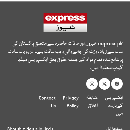
express.pk
خبروں اور حالات حاضرہ سے متعلق پاکستان کی
سب سے زیادہ وزٹ کی جانے والی ویب سائٹ ہے۔ اس ویب سائٹ
پر شائع شدہ تمام مواد کے جملہ حقوق بحق ایکسپریس میڈیا
گروپ محفوظ ہیں۔
ایکسپریس
ضابطہ
Privacy
Contact
کے بارے
اخلاق
Policy
Us
میں
صفحۂ اول
Showbiz News in Urdu