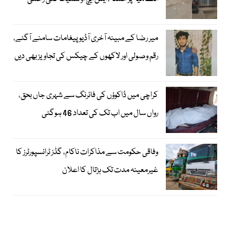
میر رضا کے مبینہ آخری آڈیو پیغامات سامنے آگئے،
رقم وصولی اور لاکھوں کے چیکس کی تجاویز بھی دیں
کراچی میں ڈاکوؤں کی فائرنگ سے شہری جاں بحق،
رواں سال میں اب تک کی تعداد 46 ہوگئی
وفاقی حکومت سے مذاکرات ناکام، گڈز ٹرانسپورٹرز کا
غیرمعینہ مدت تک ہڑتال کا اعلان