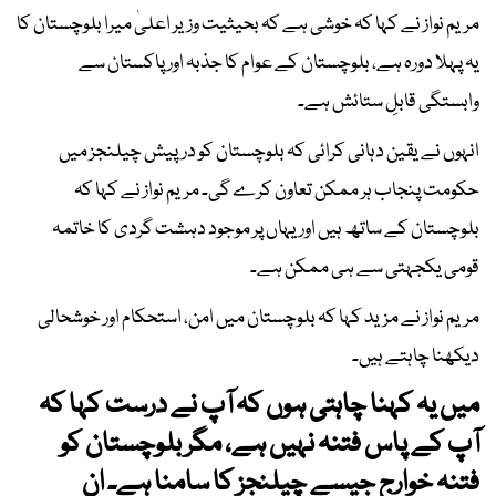
مریم نواز نے کہا کہ خوشی ہے کہ بحیثیت وزیر اعلیٰ میرا بلوچستان کا
یہ پہلا دورہ ہے، بلوچستان کے عوام کا جذبہ اور پاکستان سے
وابستگی قابلِ ستائش ہے۔
انہوں نے یقین دہانی کرائی کہ بلوچستان کو درپیش چیلنجز میں
حکومت پنجاب ہر ممکن تعاون کرے گی۔ مریم نواز نے کہا کہ
بلوچستان کے ساتھ ہیں اور یہاں پر موجود دہشت گردی کا خاتمہ
قومی یکجہتی سے ہی ممکن ہے۔
مریم نواز نے مزید کہا کہ بلوچستان میں امن، استحکام اور خوشحالی
دیکھنا چاہتے ہیں۔
میں یہ کہنا چاہتی ہوں کہ آپ نے درست کہا کہ
آپ کے پاس فتنہ نہیں ہے، مگر بلوچستان کو
فتنہ خوارج جیسے چیلنجز کا سامنا ہے۔ ان