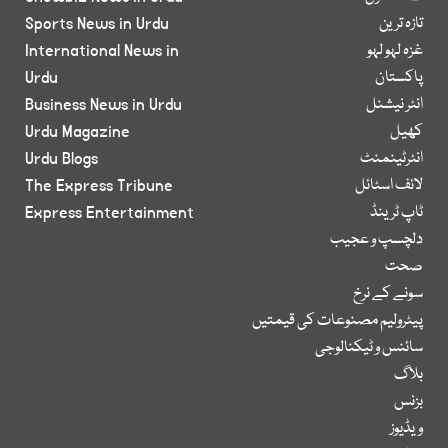
تازہ ترین
Sports News in Urdu
غزہ لہو لہو
International News in
پاکستان
Urdu
انٹر نیشنل
Business News in Urdu
کھیل
Urdu Magazine
انٹرٹینمنٹ
Urdu Blogs
لائف اسٹائل
The Express Tribune
ٹاپ ٹرینڈ
Express Entertainment
دلچسپ و عجیب
صحت
سونے کے نرخ
پیٹرولیم مصنوعات کی قیمتیں
سائنس و ٹیکنالوجی
بلاگ
بزنس
ویڈیوز