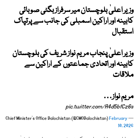
وزیر اعلیٰ بلوچستان میر سرفراز بگٹی صوبائی
کابینہ اور اراکین اسمبلی کی جانب سے پرتپاک
استقبال
وزیر اعلیٰ پنجاب مریم نواز شریف کی بلوچستان
کابینہ اور اتحادی جماعتوں کے اراکین سے
ملاقات
مریم نواز…
pic.twitter.com/A4d5bfCz6s
February
— Chief Minister's Office Balochistan (@CMOBalochistan)
10, 2026