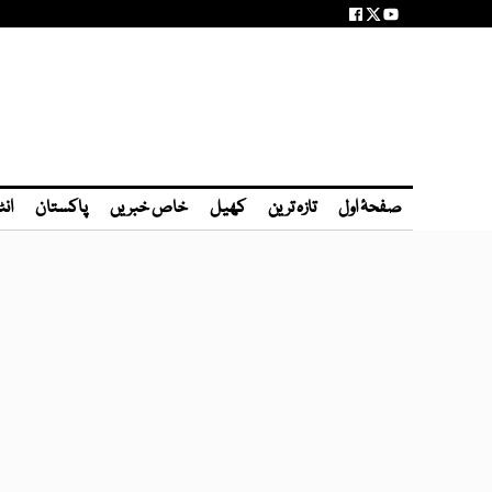
صفحۂ اول
تازہ ترین
کھیل
خاص خبریں
پاکستان
انٹ