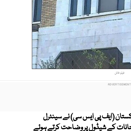
فوٹو: فائل
تان (ایف پی ایس سی) نے سینٹرل
 (سی ایس ایس) 2026 کے امتحانات کے شیڈول پر وضاحت کرتے ہوئے