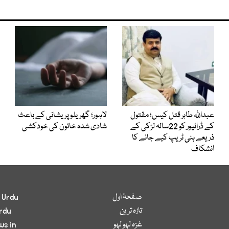
عبداللہ طاہر قتل کیس؛ مقتول
لاہور؛ گھریلو پریشانی کے باعث
کے ڈرائیور کو 22سالہ لڑکی کے
شادی شدہ خاتون کی خودکشی
ذریعے ہنی ٹریپ کیے جانے کا
انشکاف
صفحۂ اول
 Urdu
تازہ ترین
rdu
غزہ لہو لہو
ws in