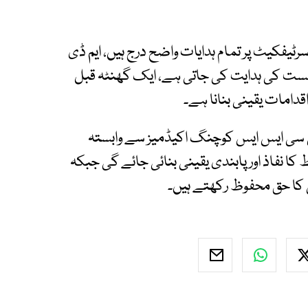
ٹیفکیٹ پر تمام ہدایات واضح درج ہیں، ایم ڈی
نشست کی ہدایت کی جاتی ہے، ایک گھنٹہ قبل
امات یقینی بنانا ہے۔
 سی ایس ایس کوچنگ اکیڈمیز سے وابستہ
کا نفاذ اور پابندی یقینی بنائی جائے گی جبکہ
ی کا حق محفوظ رکھتے ہیں۔