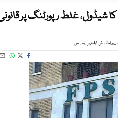
2 امتحانات کا شیڈول، غلط رپورٹنگ پر قانونی
 رپورٹنگ کی، ایف پی ایس سی