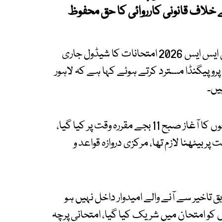
خلاف قانونی کارروائی کا حق محفوظ
ایف پی ایس سی کے مطابق 4 سے 15 فروری تک سی ایس ایس 2026 امتحانات کا شیڈول جاری
 پروپیگنڈا مسترد کرتے ہوئے کہا ہے کہ لاہور
یں۔
شیڈول میں بتایا گیا کہ سی ایس ایس کے لازمی پرچوں کا آغاز صبح 11 بجے مقررہ وقت پر کیا گیا،
ز سے 50 منٹ قبل نشست پر بیٹھنا لازم تھا، مرکزی دروازہ قواعد و
 تاخیر سے آنے والے امیدوار داخل نہیں ہو
 کو امتحان میں شریک کیا گیا، امتحانی پرچہ