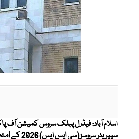
فیڈرل پبلک سروس کمیشن آف پاکس
اسلام آباد:
سپیریئر سروسز