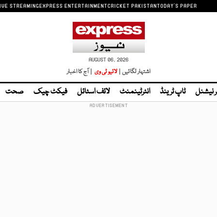
IVE STREAMING
EXPRESS ENTERTAINMENT
CRICKET PAKISTAN
TODAY'S PAPER
AUGUST 06, 2026
اشتہار لگائیں |
لائیو ٹی وی
| آج کا اخبار
ر نیشنل
ٹاپ ٹرینڈ
انٹرٹینمنٹ
لائف اسٹائل
فیکٹ چیک
صحت