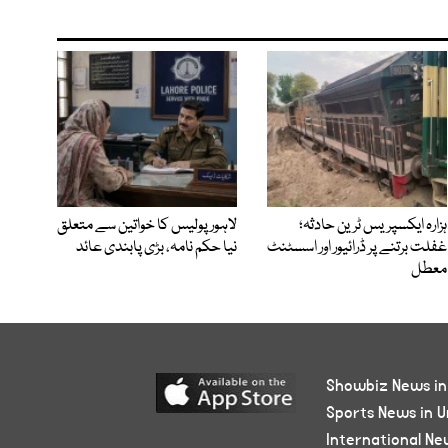
ہزارہ ایکسپریس ٹرین حادثہ؛
لاہور پولیس کا خواتین سے متعلق
غفلت برتنے پر ڈرائیور اور اسسٹنٹ
نیا حکم نامہ، بڑی پابندی عائد
معطل
Showbiz News in
Sports News in U
International Ne