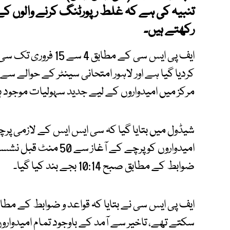
تنبیہ کی ہے کہ غلط رپورٹنگ کرنے والوں کے 
رکھتے ہیں۔
کردیا گیا ہے اور لاہور امتحانی سینٹر کے حوالے سے
مرکز میں امیدواروں کے لیے جدید سہولیات موجود ہ
امیدواروں کو پرچے کے آغا
ضوابط کے مطابق صبح 10:14 بجے بند کیا گیا۔
ایف پی ایس سی نے بتایا کہ قواعد و ضوابط کے مطابق
سکتے تھے، تاخیر سے آمد کے باوجود تمام امیدواروں