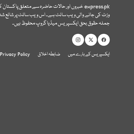
express.pk
خبروں اور حالات حاضرہ سے متعلق پاکستان 
وزٹ کی جانے والی ویب سائٹ ہے۔ اس ویب سائٹ پر شائع شدہ
جملہ حقوق بحق ایکسپریس میڈیا گروپ محفوظ ہیں۔
ایکسپریس کے بارے میں
ضابطہ اخلاق
Privacy Policy