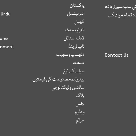
پاکستان
کی سب سے زیادہ
انٹر نیشنل
 Urdu
 تمام مواد کے
کھیل
انٹرٹینمنٹ
لائف اسٹائل
bune
ٹاپ ٹرینڈ
inment
دلچسپ و عجیب
Contact Us
صحت
سونے کے نرخ
پیٹرولیم مصنوعات کی قیمتیں
سائنس و ٹیکنالوجی
بلاگ
بزنس
ویڈیوز
جرائم