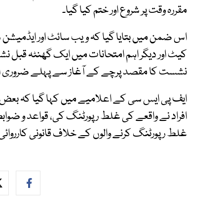
مقررہ وقت پر شروع اور ختم کیا گیا۔
اس ضمن میں بتایا گیا کہ ویب سائٹ اور ایڈمیشن سر
کیٹ اور دیگر اہم امتحانات میں ایک گھنٹہ قبل 
نشست کا مقصد پرچے کے آغاز سے پہلے ضروری اقد
ایف پی ایس سی کے اعلامیے میں کہا گیا کہ بعض
افراد نے واقعے کی غلط رپورٹنگ کی، قواعد و ضوابط 
غلط رپورٹنگ کرنے والوں کے خلاف قانونی کارروائ