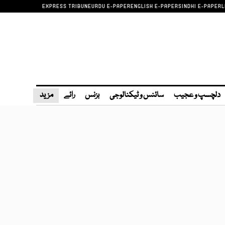
EXPRESS TRIBUNE
URDU E-PAPER
ENGLISH E-PAPER
SINDHI E-PAPER
L
دلچسپ و عجیب
سائنس و ٹیکنالوجی
بزنس
رائے
مزید