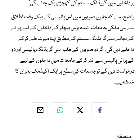
پر داخلوں میں گریڈنگ سسٹم کی کھچڑی پک جائے گی"۔
واضح رہے کہ چاروں صوبوں میں اس پالیسی کے بیک وقت اطلاق
سے ہی ملکی جامعات آئندہ برس بیچلر کے داخلوں کے لیے پرانے
کے بجائے نئے گریڈنگ سسٹم کے مطابق اپنا میرٹ طے کرکے
داخلے دیں گی، اگر دو صوبوں کے طلبہ نئی گریڈنگ پالیسی اور دو
کے پرانی پالیسی سے انٹر کرکے جامعات میں داخلوں کے لیے
درخواست دیں گے تو جامعات کی سطح پر ایک اکیڈمک بحران کا
خدشہ یے۔
متعلقہ