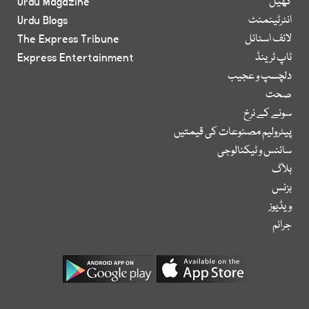
کھیل
Urdu Magazine
انٹرٹینمنٹ
Urdu Blogs
لائف اسٹائل
The Express Tribune
ٹاپ ٹرینڈ
Express Entertainment
دلچسپ و عجیب
صحت
سونے کے نرخ
پیٹرولیم مصنوعات کی قیمتیں
سائنس و ٹیکنالوجی
بلاگ
بزنس
ویڈیوز
جرائم