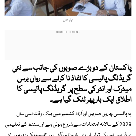
فوٹو: فائل
پاکستان کے دو بڑے صوبوں کی جانب سے نئی
گریڈنگ پالیسی کا نفاذ نا کرنے سے رواں برس
میٹرک اور انٹر کی سطح پر گریڈنگ پالیسی کا
اطلاق ایک بار پھر لٹک گیا ہے۔
یہ پالیسی چاروں صوبوں اور آزاد کشمیر میں بیک وقت اسی سال
2026 کے سالانہ امتحانات سے شروع ہونی ہے اور سندھ کے تعلیمی
بورڈز میں اس کی تیاریاں بھی شروع ہوگئی ہیں تاہم ملک بھر میں نئی