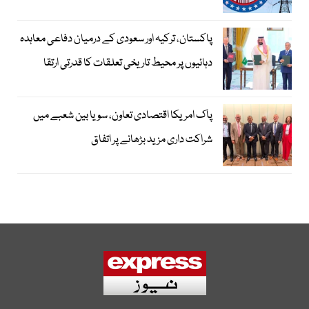
پاکستان، ترکیہ اور سعودی کے درمیان دفاعی معاہدہ
دہائیوں پر محیط تاریخی تعلقات کا قدرتی ارتقا
پاک امریکا اقتصادی تعاون، سویا بین شعبے میں
شراکت داری مزید بڑھانے پر اتفاق