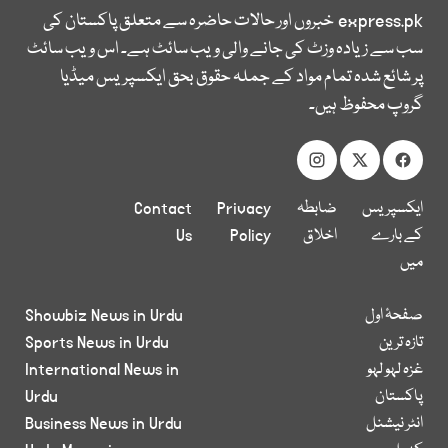
express.pk
خبروں اور حالات حاضرہ سے متعلق پاکستان کی
سب سے زیادہ وزٹ کی جانے والی ویب سائٹ ہے۔ اس ویب سائٹ
پر شائع شدہ تمام مواد کے جملہ حقوق بحق ایکسپریس میڈیا
گروپ محفوظ ہیں۔
ایکسپریس
ضابطہ
Privacy
Contact
کے بارے
اخلاق
Policy
Us
میں
صفحۂ اول
Showbiz News in Urdu
تازہ ترین
Sports News in Urdu
غزہ لہو لہو
International News in
پاکستان
Urdu
انٹر نیشنل
Business News in Urdu