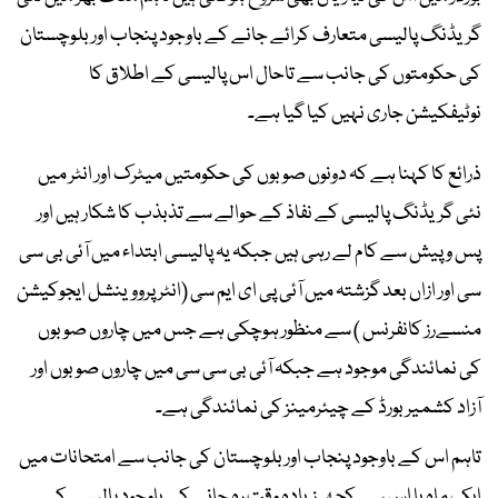
گریڈنگ پالیسی متعارف کرائے جانے کے باوجود پنجاب اور بلوچستان
کی حکومتوں کی جانب سے تاحال اس پالیسی کے اطلاق کا
نوٹیفکیشن جاری نہیں کیا گیا ہے۔
ذرائع کا کہنا ہے کہ دونوں صوبوں کی حکومتیں میٹرک اور انٹر میں
نئی گریڈنگ پالیسی کے نفاذ کے حوالے سے تذبذب کا شکار ہیں اور
پس و پیش سے کام لے رہی ہیں جبکہ یہ پالیسی ابتداء میں آئی بی سی
سی اور ازاں بعد گزشتہ میں آئی پی ای ایم سی (انٹر پرووینشل ایجوکیشن
منسےرز کانفرنس ) سے منظور ہوچکی ہے جس میں چاروں صوبوں
کی نمائندگی موجود ہے جبکہ آئی بی سی سی میں چاروں صوبوں اور
آزاد کشمیر بورڈ کے چیئرمینز کی نمائندگی ہے۔
تاہم اس کے باوجود پنجاب اور بلوچستان کی جانب سے امتحانات میں
ایک ماہ یا اس سے کچھ زیادہ وقت رہ جانے کے باوجود پالیسی کے