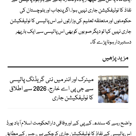
نفاذ کا نوٹیفکیشن جاری نہیں ہوا، اگر پنجاب اور بلوچستان کی
حکومتوں اور متعلقہ تعلیم کی وزارتوں نے اس پالیسی کا نوٹیفکیشن
جاری نہیں کیا تو دیگر صوبوں کو بھی اس پالیسی سے ایک بار پھر
دستبردار ہونا پڑے گا۔
مزید پڑھیں
میٹرک اور انٹر میں نئی گریڈنگ پالیسی
سے جی پی اے خارج، 2026 سے اطلاق
کا نوٹیفکیشن جاری
واضح رہے کہ سندھ، کے پی کے اور وفاقی دارالحکومت اسلام آباد بورڈ
اس پالیسی کے نفاذ کا نوٹیفکیشن جاری کرچکے ہیں، جس کے مطابق