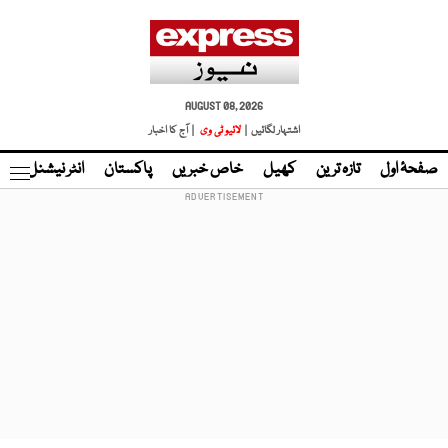
AUGUST 08, 2026
اشتہار لگائیں |
لائیو ٹی وی
| آج کا اخبار
صفحۂ اول
تازہ ترین
کھیل
خاص خبریں
پاکستان
انٹر نیشنل
ٹا