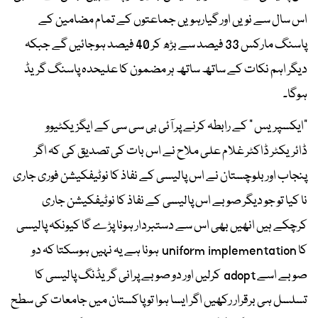
اس سال سے نویں اور گیارہویں جماعتوں کے تمام مضامین کے
پاسنگ مارکس 33 فیصد سے بڑھ کر 40 فیصد ہوجائیں گے جبکہ
دیگر اہم نکات کے ساتھ ساتھ ہر مضمون کا علیحدہ پاسنگ گریڈ
ہوگا۔
"ایکسپریس " کے رابطہ کرنے پر آئی بی سی سی کے ایگزیکٹیوو
ڈائریکٹر ڈاکٹر غلام علی ملاح نے اس بات کی تصدیق کی کہ اگر
پنجاب اور بلوچستان نے اس پالیسی کے نفاذ کا نوٹیفکیشن فوری جاری
نا کیا تو جو دیگر صوبے اس پالیسی کے نفاذ کا نوٹیفکیشن جاری
کرچکے ہیں انھیں بھی اس سے دستبردار ہونا پڑے گا کیونکہ پالیسی
کا uniform implementation ہونا ہے یہ نہیں ہوسکتا کہ دو
صوبے اسے adopt کرلیں اور دو صوبے پرانی گریڈنگ پالیسی کا
تسلسل ہی برقرار رکھیں اگر ایسا ہوا تو پاکستان میں جامعات کی سطح