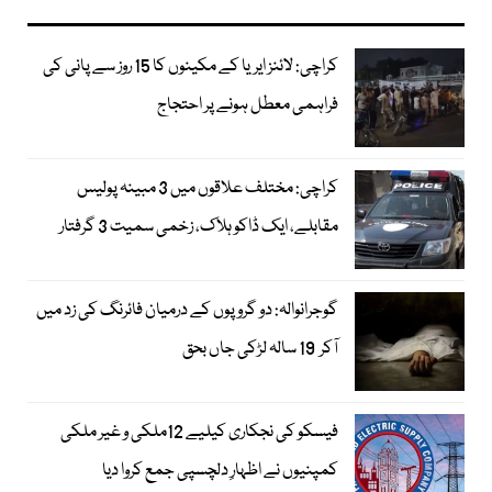
کراچی: لائنز ایریا کے مکینوں کا 15 روز سے پانی کی
فراہمی معطل ہونے پر احتجاج
کراچی: مختلف علاقوں میں 3 مبینہ پولیس
مقابلے، ایک ڈاکو ہلاک، زخمی سمیت 3 گرفتار
گوجرانوالہ: دو گروپوں کے درمیان فائرنگ کی زد میں
آکر 19 سالہ لڑکی جاں بحق
فیسکو کی نجکاری کیلیے 12ملکی و غیر ملکی
کمپنیوں نے اظہارِ دلچسپی جمع کروا دیا